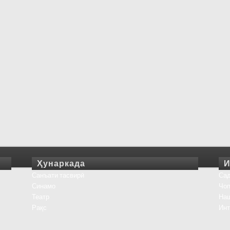
Ҳунаркада
И
Санъати тасвирӣ
Сад
Синамо
Чоп
Театр
На
Рақс
Инт