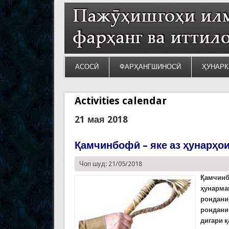
АСОСӢ
ФАРҲАНГШИНОСӢ
ҲУНАРК
Activities calendar
21 мая 2018
Қамчинбофӣ – яке аз ҳунарҳо
Чоп шуд: 21/05/2018
Қамчин
ҳунарма
рондани
рондани 
дигари 