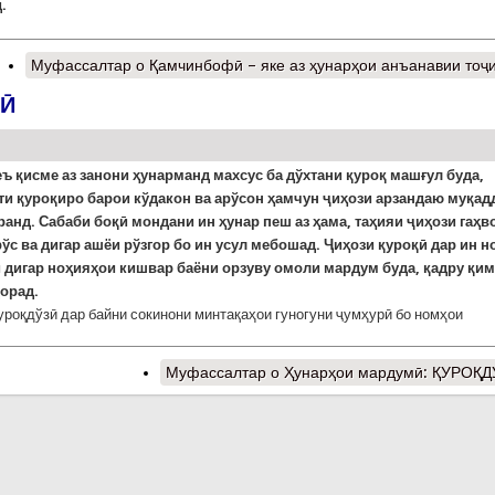
.
Муфассалтар
о Қамчинбофӣ – яке аз ҳунарҳои анъанавии тоҷ
ЗӢ
ъ қисме аз занони ҳунарманд махсус ба дўхтани қуроқ машғул буда,
ти қуроқиро барои кўдакон ва арўсон ҳамчун ҷиҳози арзандаю муқад
нд. Сабаби боқӣ мондани ин ҳунар пеш аз ҳама, таҳияи ҷиҳози гаҳв
рўс ва дигар ашёи рўзгор бо ин усул мебошад. Ҷиҳози қуроқӣ дар ин н
 дигар ноҳияҳои кишвар баёни орзуву омоли мардум буда, қадру қим
орад.
уроқдўзӣ дар байни сокинони минтақаҳои гуногуни ҷумҳурӣ бо номҳои
Муфассалтар
о Ҳунарҳои мардумӣ: ҚУРОҚ