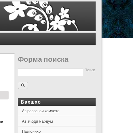
Форма поиска
Поиск
Бахшҳо
Аз равзанаи қомусҳо
Аз эҷоди мардум
ми
Навгониҳо