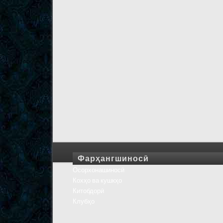
Фарҳангшиносӣ
Осорхонашиносӣ
Кохҳо ва кушкҳо
Китобдорӣ
Клубҳо