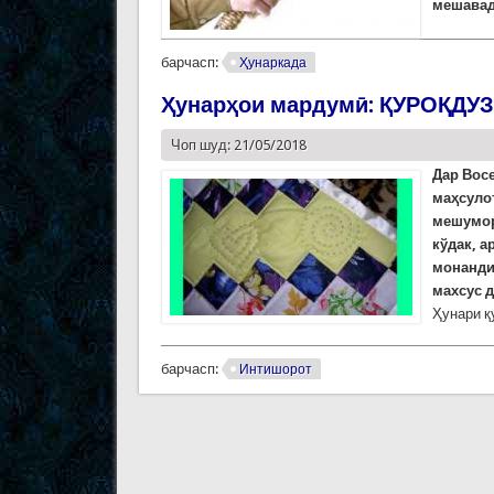
мешавад
барчасп:
Ҳунаркада
Ҳунарҳои мардумӣ: ҚУРОҚДУ
Чоп шуд: 21/05/2018
Дар Восе
маҳсуло
мешумора
кўдак, а
монанди
махсус д
Ҳунари қ
барчасп:
Интишорот