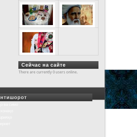
Сейчас на сайте
There are currently 0 users online.
нтишорот
о ва симо
хонаҳо
шрияҳо
ернет