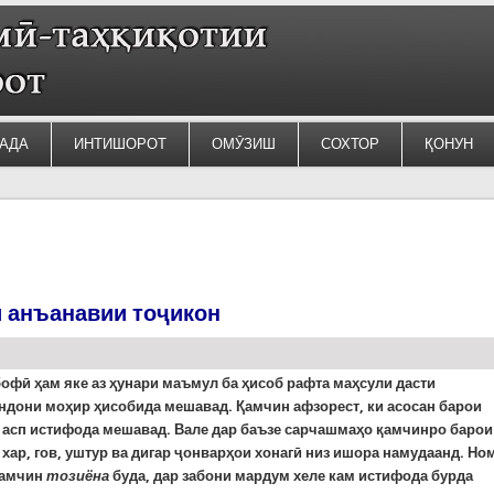
АДА
ИНТИШОРОТ
ОМӮЗИШ
СОХТОР
ҚОНУН
и анъанавии тоҷикон
бофӣ
ҳам яке аз ҳунари маъмул ба ҳисоб рафта маҳсули дасти
ндони моҳир ҳисобида мешавад. Қамчин афзорест, ки асосан барои
 асп истифода мешавад. Вале дар баъзе сарчашмаҳо қамчинро барои
хар, гов, уштур ва дигар ҷонварҳои хонагӣ низ ишора намудаанд. Но
қамчин
тозиёна
буда, дар забони мардум хеле кам истифода бурда