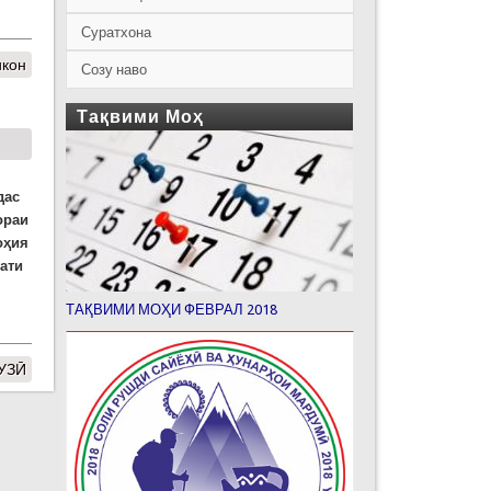
Суратхона
икон
Созу наво
Тақвими Моҳ
дас
ораи
оҳия
ати
ТАҚВИМИ МОҲИ ФЕВРАЛ 2018
ДУЗӢ