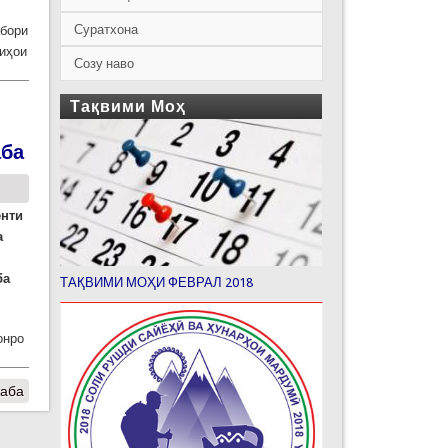
Суратхона
абори
зиҳои
Созу наво
Тақвими Моҳ
аба
енти
а
ба
ТАҚВИМИ МОҲИ ФЕВРАЛ 2018
онро
лаба