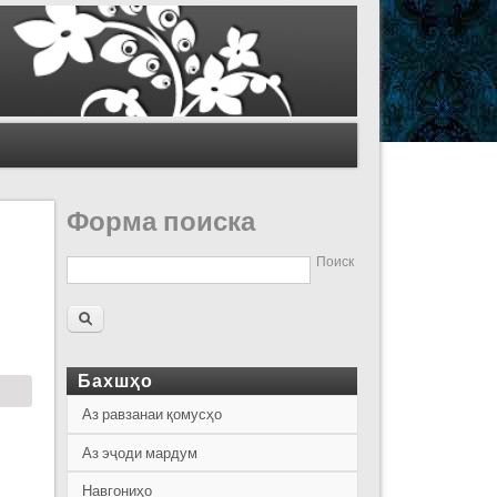
Форма поиска
Поиск
Бахшҳо
Аз равзанаи қомусҳо
Аз эҷоди мардум
Навгониҳо