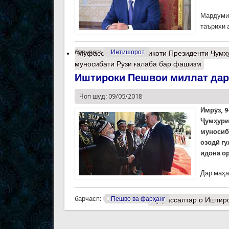
Мардуми 
таърихи 
барчасп:
Интишорот
Муфассалтар
о Табрикоти Президенти Ҷумҳ
муносибати Рӯзи ғалаба бар фашизм
Иштироки Пешвои миллат дар 
Чоп шуд: 09/05/2018
Имрӯз, 9
Ҷумҳури
муносиб
озодӣ г
идона ор
Дар маҳа
барчасп:
Пешво ва фарҳанг
Муфассалтар
о Иштиро