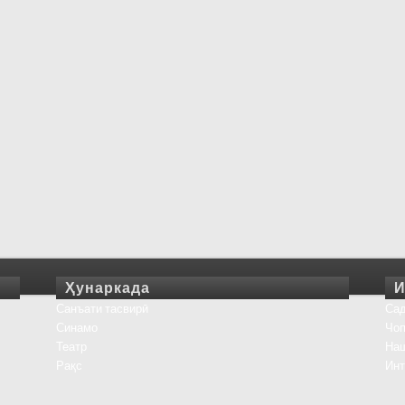
Ҳунаркада
И
Санъати тасвирӣ
Сад
Синамо
Чоп
Театр
На
Рақс
Инт