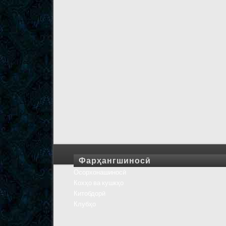
Фарҳангшиносӣ
Осорхонашиносӣ
Кохҳо ва кушкҳо
Китобдорӣ
Клубҳо