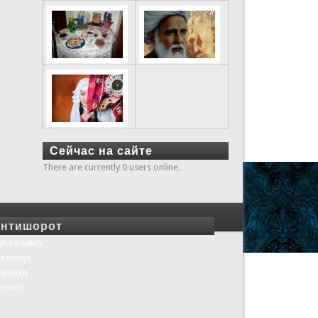
Сейчас на сайте
There are currently 0 users online.
нтишорот
о ва симо
хонаҳо
шрияҳо
ернет