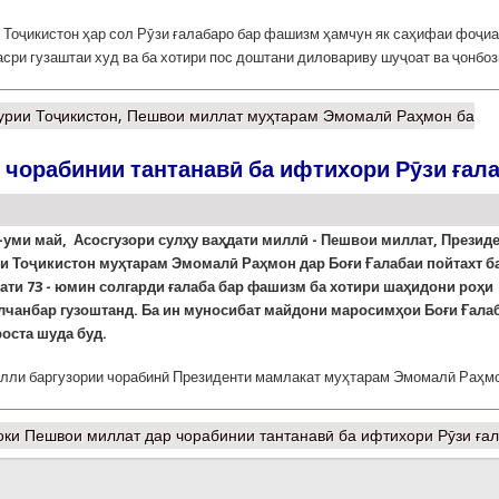
Тоҷикистон ҳар сол Рӯзи ғалабаро бар фашизм ҳамчун як саҳифаи фоҷи
асри гузаштаи худ ва ба хотири пос доштани диловариву шуҷоат ва ҷонбо
урии Тоҷикистон, Пешвои миллат муҳтарам Эмомалӣ Раҳмон ба
чорабинии тантанавӣ ба ифтихори Рӯзи ғал
-уми май, Асосгузори сулҳу ваҳдати миллӣ - Пешвои миллат, Презид
и Тоҷикистон муҳтарам Эмомалӣ Раҳмон дар Боғи Ғалабаи пойтахт б
ати 73 - юмин солгарди ғалаба бар фашизм ба хотири шаҳидони роҳи
улчанбар гузоштанд. Ба ин муносибат майдони маросимҳои Боғи Ғала
оста шуда буд.
лли баргузории чорабинӣ Президенти мамлакат муҳтарам Эмомалӣ Раҳм
ки Пешвои миллат дар чорабинии тантанавӣ ба ифтихори Рӯзи ға