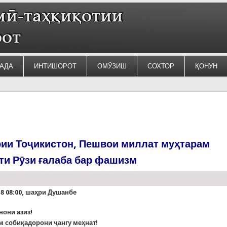
АДА
ИНТИШОРОТ
ОМӮЗИШ
СОХТОР
ҚОНУН
ии Тоҷикистон, Пешвои миллат муҳтарам
ти Рӯзи ғалаба бар фашизм
18 08:00, шаҳри Душанбе
нони азиз!
м собиқадорони ҷангу меҳнат!