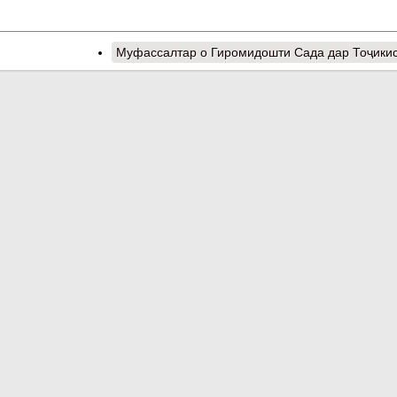
Муфассалтар
о Гиромидошти Сада дар Тоҷики