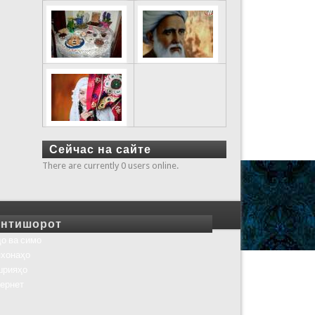
Сейчас на сайте
There are currently 0 users online.
нтишорот
о ва симо
хонаҳо
шрияҳо
ернет