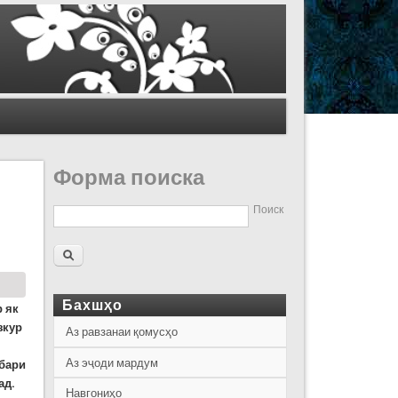
Форма поиска
Поиск
Бахшҳо
р як
зкур
Аз равзанаи қомусҳо
Аз эҷоди мардум
обари
ад.
Навгониҳо