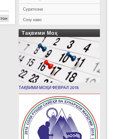
Суратхона
стон
Созу наво
Тақвими Моҳ
ТАҚВИМИ МОҲИ ФЕВРАЛ 2018