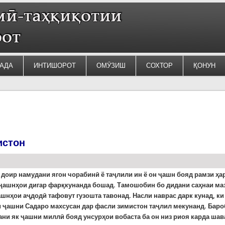
АДА
ИНТИШОРОТ
ОМӮЗИШ
СОХТОР
ҚОНУН
истон
доир намудани ягон чорабинӣ ё таҷлили ин ё он ҷашн бояд рамзи ҳа
 ҷашнҳои дигар фарқкунанда бошад. Тамошобин бо дидани саҳнаи ма
ашнҳои аҷдодӣ тафовут гузошта тавонад.
Насли наврас дарк к
унад
, ки
ӣ
ҷашни Садаро махсусан дар фасли зимистон
таҷлил мекунанд
. Бар
ани як ҷашни миллӣ бояд унсурҳои вобаста ба он низ риоя карда шав