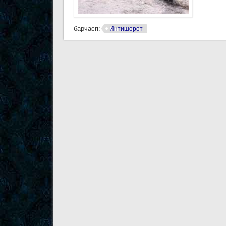
барчасп:
Интишорот