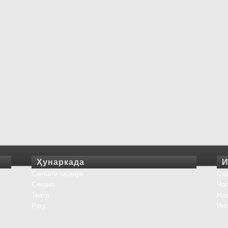
Ҳунаркада
И
Санъати тасвирӣ
Сад
Синамо
Чоп
Театр
На
Рақс
Инт