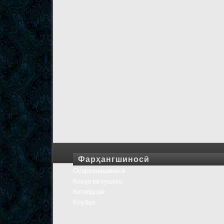
Фарҳангшиносӣ
Осорхонашиносӣ
Кохҳо ва кушкҳо
Китобдорӣ
Клубҳо