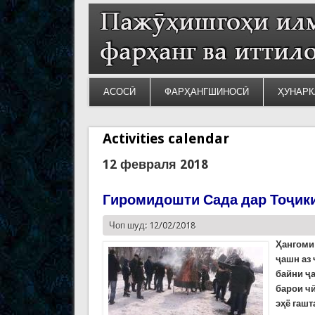
АСОСӢ
ФАРҲАНГШИНОСӢ
ҲУНАРК
Activities calendar
12 февраля 2018
Гиромидошти Сада дар Тоҷик
Чоп шуд: 12/02/2018
Ҳангоми 
ҷашн аз
байни ҷ
барои ч
эҳё гашт