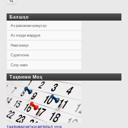
Бахшҳо
Аз равзанаи қомусҳо
Аз эҷоди мардум
Навгониҳо
Суратхона
Созу наво
Тақвими Моҳ
ТАҚВИМИ МОҲИ ФЕВРАЛ 2018