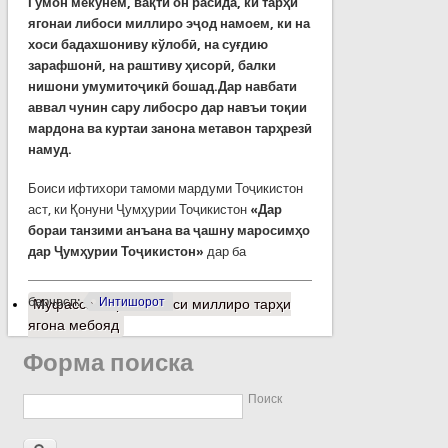
Гумон мекунем, вақти он расида, ки тарҳи
ягонаи либоси миллиро эҷод намоем, ки на
хоси бадахшониву кўлобӣ, на суғдию
зарафшонӣ, на раштиву ҳисорӣ, балки
нишони умумитоҷикӣ бошад.Дар навбати
аввал чунин сару либосро дар навъи тоқии
мардона ва куртаи занона метавон тарҳрезӣ
намуд.
Боиси ифтихори тамоми мардуми Тоҷикистон
аст, ки Қонуни Ҷумҳурии Тоҷикистон
«Дар
бораи танзими анъана ва ҷашну маросимҳо
дар Ҷумҳурии Тоҷикистон»
дар ба
барчасп:
Интишорот
Муфассалтар
о Либоси миллиро тарҳи
ягона мебояд
Форма поиска
Поиск