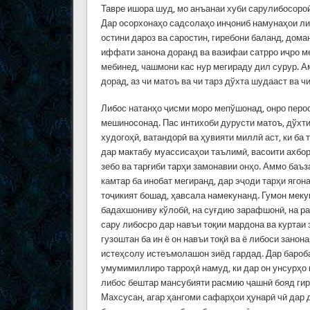
Тавре ишора шуд, мо анъанаи хуби сарулибосороӣ
Дар осорхонаҳо садсолаҳо инҷониб намунаҳои ли
остини дароз ва саростин, гиребони баланд, дом
иффати занона доранд ва вазифаи сатрро иҷро ме
мебинед, чашмони кас нур мегираду дил сурур. Ам
дорад, аз чи матоъ ва чи тарз дўхта шудааст ва 
Либос натанҳо ҷисми моро мепўшонад, онро перо
мешиносонад. Пас интихоби дурусти матоъ, дўхт
худогоҳӣ, ватандорӣ ва ҳувияти миллӣ аст, ки ба 
дар мактабу муассисаҳои таълимӣ, васоити ахбо
зебо ва тарғиби тарҳи замонавии онҳо. Аммо баъ
камтар ба инобат мегиранд, дар эҷоди тарҳи ягон
тоҷикият бошад, ҳавсала намекунанд. Гумон мекун
бадахшониву кўлобӣ, на суғдию зарафшонӣ, на р
сару либосро дар навъи тоқии мардона ва куртаи
гузоштан ба ин ё он навъи тоқӣ ва ё либоси зано
истеҳсолу истеъмолашон зиёд гардад. Дар баробар
умумимиллиро тарроҳӣ намуд, ки дар он унсурҳо 
либос бештар мансубияти расмию ҷашнӣ бояд гир
Махсусан, агар ҳангоми сафарҳои ҳунарӣ чӣ дар 