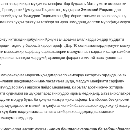
ъала аз ҳар ҷиҳат муҳим ва манфиатбор будааст. Маълумоти оморие, ки
, Президенти Ҷумҳурии Тоҷикистон, муҳтарам
Эмомалӣ Раҳмон
дар
олагииҚонуни Ҷумҳурии Тоҷикистон «Дар бораи танзими анъана ва ҷашну
или паҳлуҳои гуногуни татбиқи он ироа намуданд,далели мувофиқи мақса
иву иқтисодии қабули ин Қонун ва ҷараёни амалкарди он дар муддати
риди таҳлилу баррасӣ қарор гирифт. Дар 10 соли амалкарди қонуни мазк
ани маросимҳо, сарфаву сариштакории мардум, паст кардани сатҳи камбиз
 ҳифзи анъанаҳои мардумӣ, арзишҳои фарҳанги миллӣ асос гузошт ва
.
 маъракаҳо ва маросимҳои дигар хело камхарҷу ботартиб гардида, ба як
 оилавии шаҳрвандони мамлакат ғанӣ шуда, мардум манфиати сарфаву
вуҷуд,то ҳанўз ашхосе пайдо мешаванд, ки ба талаботи қонун эҳтиром
бати худнамоӣ ва шуҳратпарастии худро идома медиҳанд. Баъзан ҳолатҳо
думи мо дур буда, ба қонуни мазкур мухолифанд. Ба иборае, беэҳтиромӣ
игар муқаддасоти миллӣ то ҳанўз аз ҷониби баъзе ашхоси худхоҳу кўтоҳан
 худ баин паҳлуи масъала низ эътибори хоса доданд ва омилҳои
 маҳкум намуданд.
у масъалаи ниҳоят муҳим - «
арҷи бештар гузоштан ба забони давла