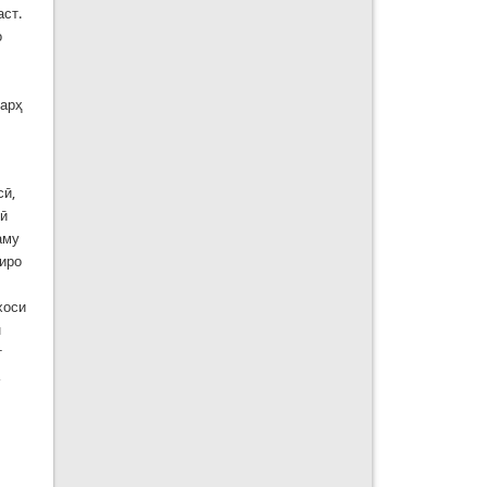
аст.
о
тарҳ
сӣ,
рӣ
аму
лиро
хоси
н
т