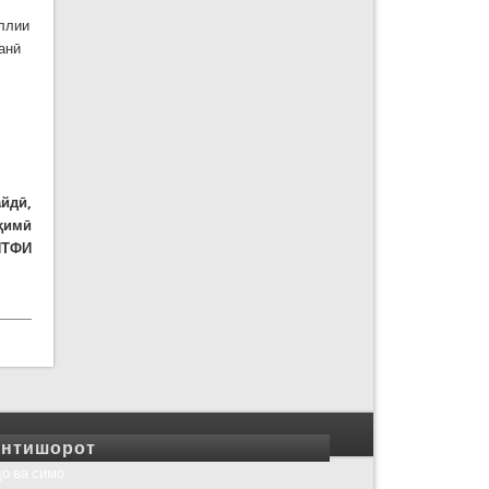
иллии
анӣ
айдӣ,
аҳимӣ
ИТФИ
нтишорот
о ва симо