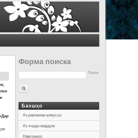
Форма поиска
Поиск
ем,
алки
и
Бахшҳо
Аз равзанаи қомусҳо
«Дар
Аз эҷоди мардум
ҳои
Навгониҳо