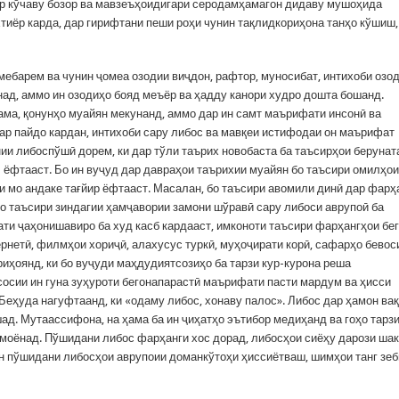
дар кўчаву бозор ва мавзеъҳоидигари серодамҳамагон дидаву мушоҳида
тиёр карда, дар гирифтани пеши роҳи чунин тақлидкориҳона танҳо кўшиш,
 мебарем ва чунин ҷомеа озодии виҷдон, рафтор, муносибат, интихоби озо
над, аммо ин озодиҳо бояд меъёр ва ҳадду канори худро дошта бошанд.
ҳама, қонунҳо муайян мекунанд, аммо дар ин самт маърифати инсонӣ ва
ар пайдо кардан, интихоби сару либос ва мавқеи истифодаи он маърифат
ии либоспўшӣ дорем, ки дар тўли таърих новобаста ба таъсирҳои берунат
л ёфтааст. Бо ин вуҷуд дар давраҳои таърихии муайян бо таъсири омилҳои
 мо андаке тағйир ёфтааст. Масалан, бо таъсири авомили динӣ дар фарҳ
о таъсири зиндагии ҳамҷавории замони шўравӣ сару либоси аврупоӣ ба
ати ҷаҳонишавиро ба худ касб кардааст, имконоти таъсири фарҳангҳои бе
рнетӣ, филмҳои хориҷӣ, алахусус туркӣ, муҳоҷирати корӣ, сафарҳо бевос
риҳоянд, ки бо вуҷуди маҳдудиятсозиҳо ба тарзи кур-курона реша
сосии ин гуна зуҳуроти бегонапарастӣ маърифати пасти мардум ва ҳисси
Беҳуда нагуфтаанд, ки «одаму либос, хонаву палос». Либос дар ҳамон вақ
ад. Мутаассифона, на ҳама ба ин ҷиҳатҳо эътибор медиҳанд ва гоҳо тарз
моёнад. Пўшидани либос фарҳанги хос дорад, либосҳои сиёҳу дарози ша
н пўшидани либосҳои аврупоии доманкўтоҳи ҳиссиётваш, шимҳои танг зеб