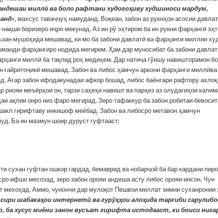
 андешаи миллӣ ва боло рафтани худогоҳиву худшиноси мардум,
ранд
», махсус таваҷҷуҳ намуданд. Воқеан, забон аз рукнҳои асосии давла
нақши боризеро иҷро мекунад. Аз ин рў эҳтиром ба ин рукни фарҳангӣ эҳ
аъзан мушоҳида мешавад, ки мо ба забони давлатӣ ва фарҳанги миллии ху
шманди фарҳангиро нодида мегирем. Ҳам дар муносибат ба забони давлат
арҳанги миллӣ ба тақлид роҳ медиҳем. Дар натиҷа гўишу навишторамон бо
н ғайритоҷикӣ мешавад. Забон ва либос ҳамчун аркони фарҳанги миллӣва
нд
.
Агар забон ифодакунадаи афкор бошад, либос баёнгари рафтору ахлоқ 
р риояи меъёрҳои он, тарзи саҳеҳи навишт ва парҳез аз олудагиҳои калим
аи ақлии онро низ фаро мегирад. Зеро тафаккур ба забон робитаи бевосит
шакл гирифтаву инкишоф меёбад. Забон ва либосро метавон ҳамчун
уд. Ба ин мазмун шоир дуруст гуфтааст:
ти сухан гуфтан ошкор гардад, бемаврид ва нобарҷой ба бар кардани пир
ро ифшо месозад, зеро забон орояи андеша асту либос орояи инсон. Чун
т мехоҳад. Аммо, чунончи дар мулоқот Пешвои миллат зимни суханронии
ъсири шабакаҳои интернетӣ ва гурўҳҳои алоҳида тарғиби сарулибо
о, ба хусус миёни занон вусъат гирифта истодааст, ки боиси нига