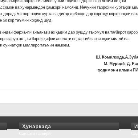
муаррифии фарҳанги либоспўшии тоҷикон. Дар ин кор лозим аст, ки
ссомон ва ҳунармандон ҳамкорӣ намоянд. Инчунин тарроҳии куртаҳои м
т дорад. Бигзор тоқию курта ва дигар либосҳо дар коргоҳу корхонаҳои ват
е бо кор таъмин хоҳанд шуд.
зиндаи фарҳанги анъанавӣ аз қадим дар рушду такомул ва тағйирот қарор
ро зарур аст, ки барои ҳифзи асолати он,тарғиби арзишҳои миллӣ ва
и суннатҳои миллиро таъмин намоем.
Ш. Комилзода,А.Зуб
М. Муродӣ, Д. Р
ҳодимони илмии П
Ҳунаркада
И
Санъати тасвирӣ
Сад