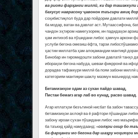
ва риояи фарҳанги миллӣ, ки дар ташаккули
бахусус наврасону ҷавонон таъсири амиқ до
соҳибистиқлол буда дар пойдории давлати миллӣ 
ба модар, ватан ва давлат аст. Мутаассифона, б
чандон эҳтиром намегузорем, ин падидаҳои арзи
ҳам интихоб ва пўшидани либос ҳамчун аркони ф
услуби бегона омезиш ёфта, тарзи либоспўшиамо
ҳастии миллатба ҳам алоқамандии мантиқӣ дора
Бинобар ин гиромидошти забони давлатӣ танҳо да
ибораҳои бегона набуда, шеваи фикрронӣ ва ифод
дорадва тафаккури миллӣ ба пояи забони миллӣ 
категорияи мантиқии шаклу мазмун маънидод нам
Бетамизиҳои одам аз сухан пайдо шавад,
Пистаи бемағз агар лаб во кунад, расво шавад.
Агар иллатҳои беэътиноӣ нисбат ба забон тавассу
бетамизиҳои ахлоқӣ ва ё рафтори пўшандаи либос
забону ироаи сухан пўшидани либос низ маърифа
ба таъкид қайд намудаанд: «
солҳои охир бо та
ба фарҳанги мо бегона дар шаҳру ноҳияҳои м