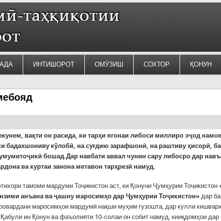
АДА
ИНТИШОРОТ
ОМӮЗИШ
СОХТОР
ҚОНУН
мебояд
кунем, вақти он расида, ки тарҳи ягонаи либоси миллиро эҷод намо
си бадахшониву кўлобӣ, на суғдию зарафшонӣ, на раштиву ҳисорӣ, б
умумитоҷикӣ бошад.Дар навбати аввал чунин сару либосро дар навъ
рдона ва куртаи занона метавон тарҳрезӣ намуд.
тихори тамоми мардуми Тоҷикистон аст, ки Қонуни Ҷумҳурии Тоҷикистон
анзими анъана ва ҷашну маросимҳо дар Ҷумҳурии Тоҷикистон»
дар ба
ровардани маросимҳои мардумӣ нақши муҳим гузошта, дар кулли кишвар
 Қабули ин Қонун ва фаъолияти 10-солаи он собит намуд, кииқдомҳои дар