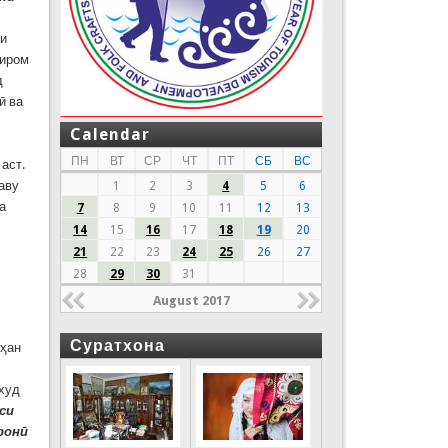
ти
тиром
д
ӣ ва
Calendar
ПН
ВТ
СР
ЧТ
ПТ
СБ
ВС
аст.
аву
1
2
3
4
5
6
а
7
8
9
10
11
12
13
14
15
16
17
18
19
20
21
22
23
24
25
26
27
28
29
30
31
August 2017
Суратхона
оҳан
 худ
си
ронӣ