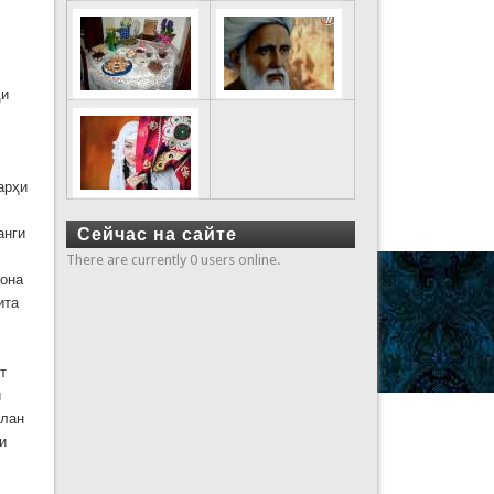
ди
арҳи
Сейчас на сайте
анги
There are currently 0 users online.
гона
ита
т
и
клан
и