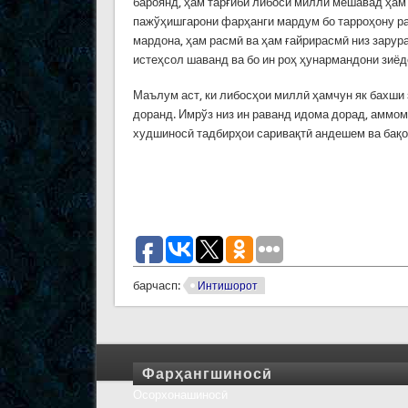
бароянд, ҳам тарғиби либоси миллӣ мешавад ҳам 
пажўҳишгарони фарҳанги мардум бо тарроҳону ра
мардона, ҳам расмӣ ва ҳам ғайрирасмӣ низ зарура
истеҳсол шаванд ва бо ин роҳ ҳунармандони зиёд
Маълум аст, ки либосҳои миллӣ ҳамчун як бахши 
доранд. Имрўз низ ин раванд идома дорад, аммомо
худшиносӣ тадбирҳои саривақтӣ андешем ва бақо
барчасп:
Интишорот
Фарҳангшиносӣ
Осорхонашиносӣ