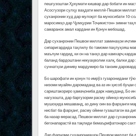
пешгузоштаи Ҳукумати кишвар дар бобати ин мас
Асосгузори сулҳу ваҳдати миллӣ-Пешвои миллат
суханронии худ дар мулоқот ба муносибати 10-с
маросимҳо дар Ҷумҳурии Тоҷикистон» зимни таҳл
самаранок амал кардани ин Қонун мебошад.
Дар суханронии Пешвои миллат заминаҳои иҷтимо
сипаригардида таҳлилу бо тамоми паҳлуҳояш мав
маълум гардид, ки он на танҳо дар камхарҷ кард
баланд бардоштани некуаҳволии халқ, балки дар
суннатҳои диниву мардумиро ба танзим даровард
Бо шарофати ин қонун то имрўз гузаронидани тўю
низоми муайян даромаданд ва аз ин ҳисоб буҷаи
сариштакориро ҳамаҷониба дарк намуданд. Бо ин 
нагузошта, дар баргузории расму ойинҳо муноси
мушоҳида мешаванд, аз дину оин ва фарҳанги мар
нисбат ба фарҳанг, расму ойини гузаштагон ва д
ба назар мерасад. Пешвои миллат дар суханронии
бегонапарастӣ ва тақлиди бемаърифатонаро сахт
Дар фарҷоми суханрониашон Пешвои миллат ба д