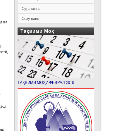
Суратхона
Созу наво
д ва
Тақвими Моҳ
ур
оатӣ,
ТАҚВИМИ МОҲИ ФЕВРАЛ 2018
е
деш
тӣ