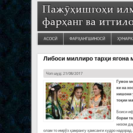
АСОСӢ
ФАРҲАНГШИНОСӢ
ҲУНАРК
Либоси миллиро тарҳи ягона 
Чоп шуд: 21/08/2017
Гумон ме
ки на хо
нишони 
тоқии ма
Боиси иф
бораи т
низом да
олам то имрўз ҳамрангу ҳамсанги худро надорад.