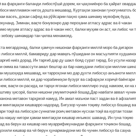
 ва фарҳанги баланди либоспўшӣ дорем, ки ҷаҳониёнро ба ҳайрат оварда
боси миллиамон нигоҳ дошта мешавад. Куртаҳои занонаи гуногунматоъ б
анаи васеъ, докаи сафед ва рўйсарии паҳно ҳама шинаму мувофиқ буда,
кунанд. Зимнан, вақте бонувонро дар пероҳани атласу адрас ва ё чакан
мо муҳим атласу адрас ва ё чакан нест, балки муҳим он аст, ки либос чи 
чи зебову шинамдар тан ҷилва менамояд.
ста мегардонад, балки ҳамчун нишонаи фарҳанги миллӣ моро ба дигарон
и либоси миллӣ, бамавриду дар мавқеъ пўшидани он масъулияти худшино
тарғиб ниёз дорад. Ин тарғиб дар ду шакл бояд сурат гирад. Бо усули наза
ри омма ва тавассути амал бештар аз бар намудани либосҳои миллии шин
зан мушоҳида мешавад, ки тарроҳони мо дар духти либосҳо анъаноти мил
аи либоси миллӣ, ки дар чорабиниҳои бузург ва сафарҳои хориҷӣ баёнгари
ем, вақти он расида, ки тарҳи ягонаи либоси миллиро эҷод намоем, ки на 
аштиву ҳисорӣ, балки нишони умумитоҷикӣ бошад.Дар навбати аввал чуни
 занона метавон тарҳрезӣ намуд. Ин амал маънои паст задан ва ё афзалия
наи минтақаҳои кишварро надорад. Бигузор чунин тоқиву либосҳо бошанд ва
и тоқӣ ва либосҳои суннатии роиҷ метавон нусхаи тоқӣ ва куртаи тозаи
ва нақшу нигори ҳамаи минтақҳои кишвар инъикос шаванд. Ин гуна тоқию
ад ва берун аз кишвар низ муаррификунандаи фарҳанги тоҷикон бошад.
дохили кишвар ва чӣ берун ҳунармандони мо бо чунин либосҳо ба саҳна