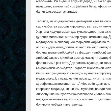
мебошад
». Ин андеша воқеият дорад, ки аксар 
намудаем, аммоағлаб хомўшӣ ва ё бетарафиро их
балки фикреҳам накардаем.
Табиист, ки мо дар ҷомеаи демократӣ ҳаёт ба сар
сару либос ва амсоли инротақозо ва таъмин меку
Ҳарчанд ҳудуди марзи ҳар гуна озодиро, пеш аз 
ҳувияти миллӣ низ бетаъсир буда наметавонад. Д
мададрасон мешавад. Мо фарҳанги қадима ва ған
аслии худро нигоҳ дошта, аз насл ба насл интиқо
беруна, шеваи либосдўзӣ ва фарҳанги либоспўшии
либоспўшии мо ҳиҷоб ва дастор маъмул гардид, б
фарҳанги мо роҳ ёфт. Дар замони муосир, ки таби
ба фарҳанги мо зиёдтар шудааст. Шабакаҳои инте
ба кишварҳои дигар аз омилҳои чунин таъсиргузо
медавонанд.Ба назар чунин мерасад, ки иллати а
хурофотпарастии эшон аст. Либос зеби одам аст. 
касро зеб медиҳад, ки шинам, мувофиқ ва одӣ бош
либоспўшиашон ҳолати ҳайратоварро ҷилва мена
шарқию мазмунан аврупоӣ хоси мо нест. Ҳамчуни
бонувони мобуда наметавонад.