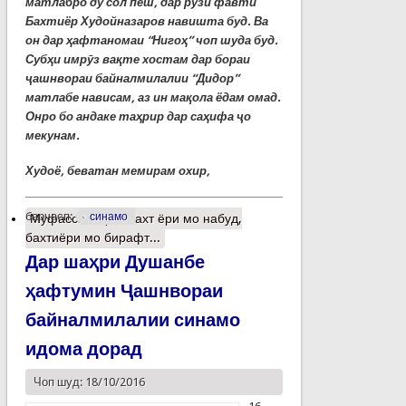
матлабро ду сол пеш, дар рӯзи фавти
Бахтиёр Худойназаров навишта буд. Ва
он дар ҳафтаномаи “Нигоҳ” чоп шуда буд.
Субҳи имрӯз вақте хостам дар бораи
ҷашнвораи байналмилалии “Дидор”
матлабе нависам, аз ин мақола ёдам омад.
Онро бо андаке таҳрир дар саҳифа ҷо
мекунам.
Худоё, беватан мемирам охир,
барчасп:
синамо
Муфассалтар
о Бахт ёри мо набуд,
бахтиёри мо бирафт...
Дар шаҳри Душанбе
ҳафтумин Ҷашнвораи
байналмилалии синамо
идома дорад
Чоп шуд: 18/10/2016