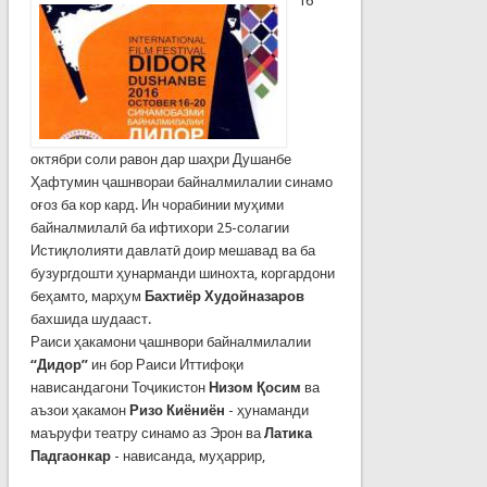
16
октябри соли равон дар шаҳри Душанбе
Ҳафтумин ҷашнвораи байналмилалии синамо
оғоз ба кор кард. Ин чорабинии муҳими
байналмилалӣ ба ифтихори 25-солагии
Истиқлолияти давлатӣ доир мешавад ва ба
бузургдошти ҳунарманди шинохта, коргардони
беҳамто, марҳум
Бахтиёр Худойназаров
бахшида шудааст.
Раиси ҳакамони ҷашнвори байналмилалии
“Дидор”
ин бор Раиси Иттифоқи
нависандагони Тоҷикистон
Низом Қосим
ва
аъзои ҳакамон
Ризо Киёниён
- ҳунаманди
маъруфи театру синамо аз Эрон ва
Латика
Падгаонкар
- нависанда, муҳаррир,