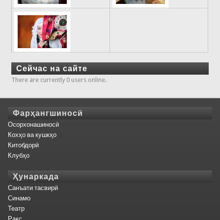
Сейчас на сайте
There are currently 0 users online.
Фарҳангшиносӣ
Осорхонашиносӣ
Кохҳо ва кушкҳо
Китобдорӣ
Клубҳо
Ҳунаркада
Санъати тасвирӣ
Синамо
Театр
Рақс