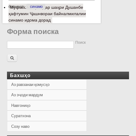
барчасп:
синамо
Муфассалтар
о Дар шаҳри Душанбе
ҳафтумин Ҷашнвораи байналмилалии
синамо идома дорад
Форма поиска
Поиск
Бахшҳо
Аз равзанаи қомусҳо
Аз эҷоди мардум
Навгониҳо
Суратхона
Созу наво