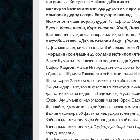
тарҷумон аз Ҳиндустон мебошанд.
Ин киноҷ
ашнвораи
байналмилал
ӣ ҳ
ар
ду
сол
як
марот
мамолики
дурру
наздик
баргузор
мешавад
.
Меҳмонони ҷашнвора
ҳудудан 40 нафар аз
Оза
Русия
, Қ
азо
қ
истон
, Қ
ир
ғ
изистон
, Ҳ
инд
,
Шве
Дар аввалин рӯзҳои ҷашнвора филмҳои Бахтиёр
ма
ҳ
тоб
ӣ
»
(1999),
«Дар
интизории
ба
ҳ
р»
(
Русия
Гуфта мешавад, ки ҷашнвораи байналмилалии VII 
«
Чорабинихои
ҷ
ашни
25
солагии
Истиклолият
Раиси Кумитаи телевизион ва радиои назди Ҳуку
Сафар Ҳ
а
қ
дод
,
Раиси Иттиҳоди синомагарони То
«Дидор» – Шӯъбаи Ташкилоти байналмилалии Инс
Швейтсарии Ҳамкорӣ дар Тоҷикистон мебошанд.
Инчунин дар баргузории фестивал Иттифоқи сина
давлатии кино ва видео – «Тоҷиккино», Муассис
(Эрон), Анҷумани синамогарони ҷавони Эрон, Са
Душанбе», Ҳукумати шаҳри Ҳисор, ширкату ҳамко
Дар ин ҷашнвора 80 филм аз намудҳои гуногуни ҳ
байналмилалии филмҳои баланди достонӣ ва қис
байналмилалии филмҳо:
“
Гуфтуг
ӯ
и
фар
ҳ
анги
Ғ
а
ворид шудаанд.
Дар барномаи синамои форсизабонҳо ба осори си