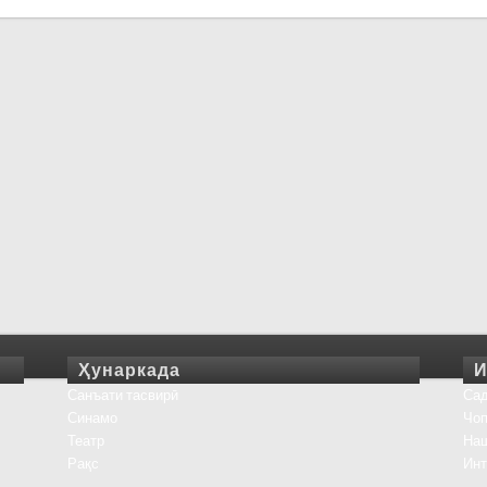
Ҳунаркада
И
Санъати тасвирӣ
Сад
Синамо
Чоп
Театр
На
Рақс
Инт