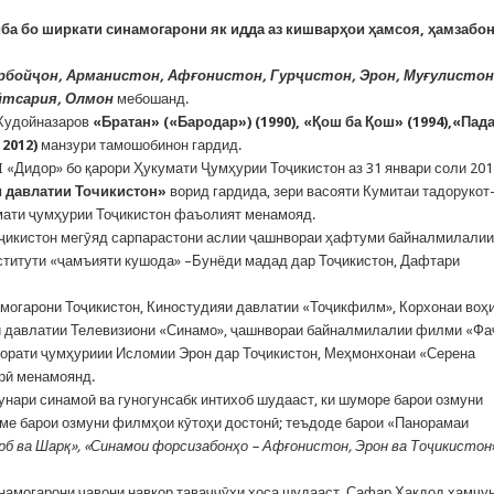
иба
бо
ширкати
синамогар
они як идда аз кишварҳ
ои
ҳ
амсоя
, ҳ
амзабо
рбой
ҷ
он
,
Арманистон
,
Аф
ғ
онистон
,
Гур
ҷ
истон
,
Эрон
,
Му
ғ
улистон
йтсария
,
Олмон
мебошанд.
 Худойназаров
«Братан»
(
«Бародар»
) (1990),
«
Қ
ош
ба
Қ
ош»
(1994),
«Пад
, 2012)
манзури тамошобинон гардид.
«Дидор» бо қарори Ҳукумати Ҷумҳурии Тоҷикистон аз 31 январи соли 201
и
давлатии
Точикистон»
ворид гардида, зери васояти Кумитаи тадорукот
мати ҷумҳурии Тоҷикистон фаъолият менамояд.
ҷикистон мегӯяд сарпарастони аслии ҷашнвораи ҳафтуми байналмилалии
титути «ҷамъияти кушода» –Бунёди мадад дар Тоҷикистон, Дафтари
могарони Тоҷикистон, Киностудияи давлатии «Тоҷикфилм», Корхонаи воҳ
аи давлатии Телевизиони «Синамо», ҷашнвораи байналмилалии филми «Фа
форати ҷумҳуриии Исломии Эрон дар Тоҷикистон, Меҳмонхонаи «Серена
рӣ менамоянд.
унари синамоӣ ва гуногунсабк интихоб шудааст, ки шуморе барои озмуни
ме барои озмуни филмҳои кӯтоҳи достонӣ; теъдоде барои «Панорамаи
рб
ва
Шар
қ
»
,
«Синамои
форсизабон
ҳ
о
–
Аф
ғ
онистон
,
Эрон
ва
То
ҷ
икистон
намогарони ҷавони навкор таваҷҷӯҳи хоса шудааст. Сафар Ҳақдод ҳамчу