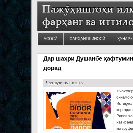
АСОСӢ
ФАРҲАНГШИНОСӢ
ҲУНАРК
Дар шаҳри Душанбе ҳафтумин
дорад
Чоп шуд: 18/10/2016
16 октяб
синамо о
Истиқлол
коргардо
Раиси ҳ
нависанд
маъруфи 