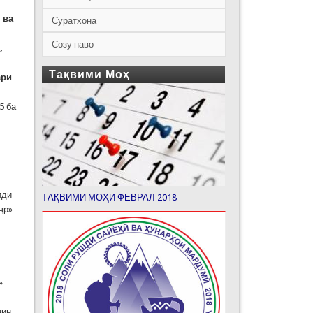
н
ва
Суратхона
Созу наво
,
Тақвими Моҳ
ари
5 ба
-
иди
ТАҚВИМИ МОҲИ ФЕВРАЛ 2018
ҷр»
»
нин