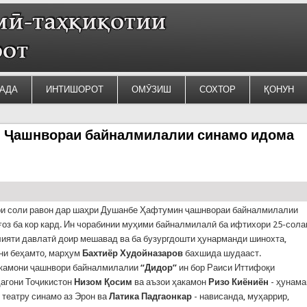
АДА
ИНТИШОРОТ
ОМӮЗИШ
СОХТОР
ҚОНУН
 Ҷашнвораи байналмилалии синамо идома
ри соли равон дар шаҳри Душанбе Ҳафтумин ҷашнвораи байналмилалии
ғоз ба кор кард. Ин чорабинии муҳими байналмилалӣ ба ифтихори 25-сола
ияти давлатӣ доир мешавад ва ба бузургдошти ҳунарманди шинохта,
ни беҳамто, марҳум
Бахтиёр Худойназаров
бахшида шудааст.
акамони ҷашнвори байналмилалии
“Дидор”
ин бор Раиси Иттифоқи
агони Тоҷикистон
Низом Қосим
ва аъзои ҳакамон
Ризо Киёниён
- ҳунам
театру синамо аз Эрон ва
Латика Падгаонкар
- нависанда, муҳаррир,