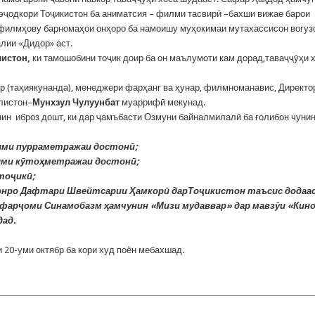
 эҷодкори Тоҷикистон ба аниматсия – филми тасвирӣ –бахши вижае барои
 филмҳову барномаҳои онҳоро ба намоишу муҳокимаи мутахассисон вогуз
лии «Дидор» аст.
листон
,
ки тамошобини тоҷик доир ба он маълумоти кам дорад,таваҷҷӯҳи 
 (таҳиякунанда), менеджери фарҳанг ва ҳунар, филмноманавис, Директо
листон–
Мунхзул
Чулуунбат
муаррифӣ мекунад.
ин иброз дошт, ки дар ҷамъбасти Озмуни байналмилалӣ ба ғолибон чуни
лми
пурраметражаи
достон
ӣ;
лми
к
ӯ
то
ҳ
метражаи
достон
ӣ;
то
ҷ
ик
ӣ;
онро
Дафтари
Швейтсарии
Ҳ
амкор
ӣ
дарТо
ҷ
икистон
таъсис
додаа
фар
ҷ
оми
Синамобазм
ҳ
амчунин
«Мизи
мудаввар»
дар
мавз
ӯ
и
«Кин
дад
.
20-уми октябр ба кори худ поён мебахшад.