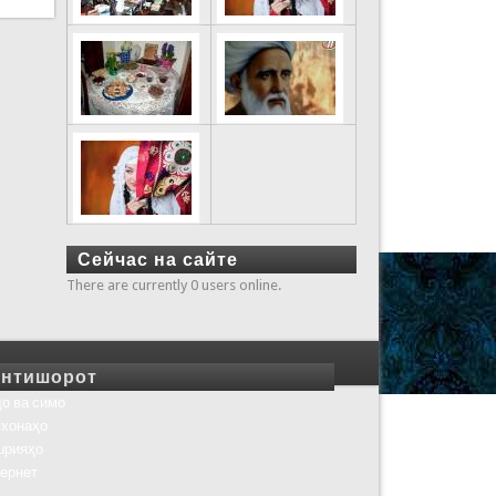
Сейчас на сайте
There are currently 0 users online.
нтишорот
о ва симо
хонаҳо
шрияҳо
ернет