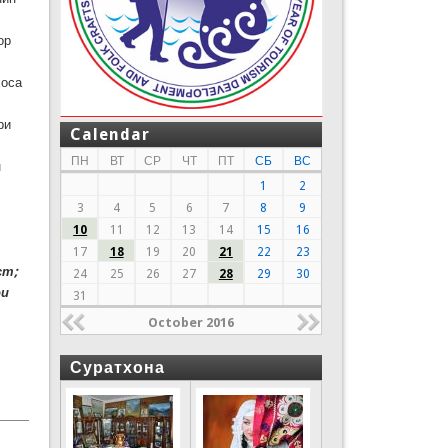
ор
хоса
ри
Calendar
ПН
ВТ
СР
ЧТ
ПТ
СБ
ВС
н
1
2
3
4
5
6
7
8
9
10
11
12
13
14
15
16
17
18
19
20
21
22
23
ст
;
24
25
26
27
28
29
30
ои
31
October 2016
Суратхона