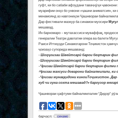
гуфт, ки бо сабаби афзудани таваҷҷӯҳи ҷавонони
муарифии онҳо бо унвони «ҷашни аниматсия», ки
менамоянд аз навгониҳои Ҷашнвораи байналмила
Дар фестивали мазкур ба синамои муосири
Муғ
у
мешавад.
Ин барномаро – мутахассиси муваффақ, продюсер
генералии Театри давлатии опера ва балети Муғу
Раиси Иттиҳоди Синамогарони Тоҷикистон ҳамчун
ҷоизаҳо супорида мешаванд:
-
Шоҳҷ
оизаи
Швейтсар
ӣ
барои
бе
ҳ
тарин
фи
- Шоҳҷ
о
изаи Швейтсарӣ
барои
бе
ҳ
тарин
фи
- Ҷ
оизаи
Швейтсар
ӣ
барои
бе
ҳ
тарин
филми
-Ҷ
оизаи
махсуси
доварони
байналмилали
,
ки
- Ҷ
оизаи
муна
ққ
идони
киноиТо
ҷ
икистон
.
Дар
хуб
чи
гуна
сохта
мешавад
?
»
баргузор
мегар
Ҷашнвораи ҳафтуми байналмилалии “Дидор” рӯзи 
барчасп:
синамо