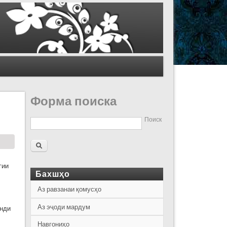
Форма поиска
Поиск
гии
Бахшҳо
Аз равзанаи қомусҳо
Аз эҷоди мардум
анди
Навгониҳо