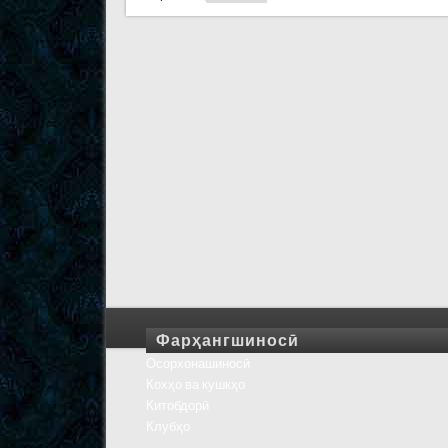
Фарҳангшиносӣ
Осорхонашиносӣ
Кохҳо ва кушкҳо
Китобдорӣ
Клубҳо