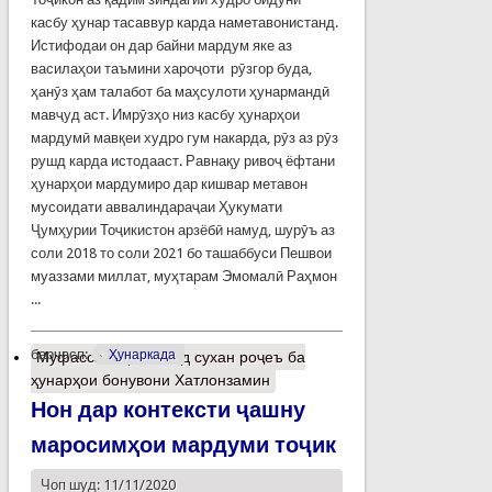
касбу ҳунар тасаввур карда наметавонистанд.
Истифодаи он дар байни мардум яке аз
василаҳои таъмини хароҷоти рӯзгор буда,
ҳанӯз ҳам талабот ба маҳсулоти ҳунармандӣ
мавҷуд аст. Имрӯзҳо низ касбу ҳунарҳои
мардумӣ мавқеи худро гум накарда, рӯз аз рӯз
рушд карда истодааст. Равнақу ривоҷ ёфтани
ҳунарҳои мардумиро дар кишвар метавон
мусоидати аввалиндараҷаи Ҳукумати
Ҷумҳурии Тоҷикистон арзёбӣ намуд, шурӯъ аз
соли 2018 то соли 2021 бо ташаббуси Пешвои
муаззами миллат, муҳтарам Эмомалӣ Раҳмон
...
барчасп:
Ҳунаркада
Муфассалтар
о Чанд сухан роҷеъ ба
ҳунарҳои бонувони Хатлонзамин
Нон дар контексти ҷашну
маросимҳои мардуми тоҷик
Чоп шуд: 11/11/2020