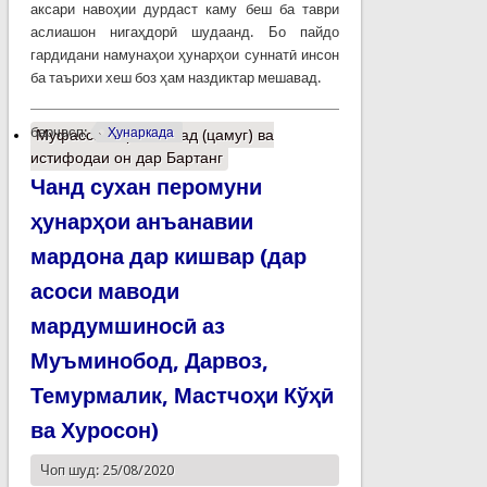
аксари навоҳии дурдаст каму беш ба таври
аслиашон нигаҳдорӣ шудаанд. Бо пайдо
гардидани намунаҳои ҳунарҳои суннатӣ инсон
ба таърихи хеш боз ҳам наздиктар мешавад.
барчасп:
Ҳунаркада
Муфассалтар
о Сабад (цамуг) ва
истифодаи он дар Бартанг
Чанд сухан перомуни
ҳунарҳои анъанавии
мардона дар кишвар (дар
асоси маводи
мардумшиносӣ аз
Муъминобод, Дарвоз,
Темурмалик, Мастчоҳи Кўҳӣ
ва Хуросон)
Чоп шуд: 25/08/2020