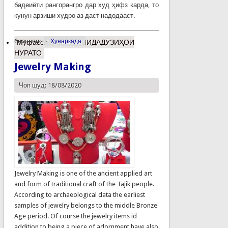
бадеиёти рангорангро дар худ ҳифз карда, то
кунун арзиши худро аз даст надодааст.
барчасп:
Ҳунаркада
Муфассалтар
о КАШИДАДӮЗИҲОИ
НУРАТО
Jewelry Making
Чоп шуд: 18/08/2020
Jewelry Making is one of the ancient applied art
and form of traditional craft of the Tajik people.
According to archaeological data the earliest
samples of jewelry belongs to the middle Bronze
Age period. Of course the jewelry items id
addition to being a piece of adornment have also