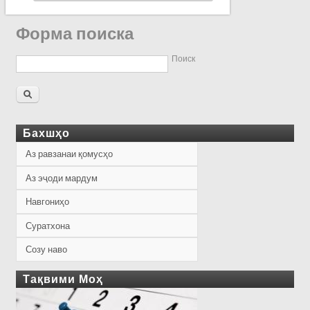
Форма поиска
Поиск
Бахшҳо
Аз равзанаи қомусҳо
Аз эҷоди мардум
Навгониҳо
Суратхона
Созу наво
Тақвими Моҳ