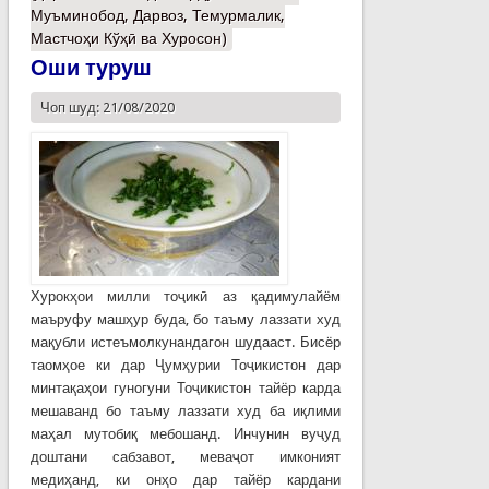
Муъминобод, Дарвоз, Темурмалик,
Мастчоҳи Кўҳӣ ва Хуросон)
Оши туруш
Чоп шуд: 21/08/2020
Хурокҳои милли тоҷикӣ аз қадимулайём
маъруфу машҳур буда, бо таъму лаззати худ
мақубли истеъмолкунандагон шудааст. Бисёр
таомҳое ки дар Ҷумҳурии Тоҷикистон дар
минтақаҳои гуногуни Тоҷикистон тайёр карда
мешаванд бо таъму лаззати худ ба иқлими
маҳал мутобиқ мебошанд. Инчунин вуҷуд
доштани сабзавот, меваҷот имконият
медиҳанд, ки онҳо дар тайёр кардани