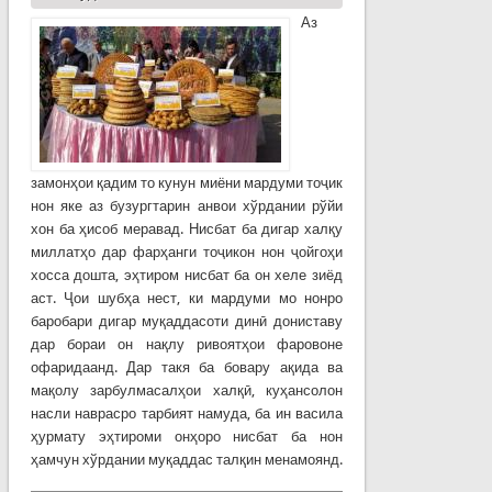
Аз
замонҳои қадим то кунун миёни мардуми тоҷик
нон яке аз бузургтарин анвои хўрдании рўйи
хон ба ҳисоб меравад. Нисбат ба дигар халқу
миллатҳо дар фарҳанги тоҷикон нон ҷойгоҳи
хосса дошта, эҳтиром нисбат ба он хеле зиёд
аст. Ҷои шубҳа нест, ки мардуми мо нонро
баробари дигар муқаддасоти динӣ дониставу
дар бораи он нақлу ривоятҳои фаровоне
офаридаанд. Дар такя ба бовару ақида ва
мақолу зарбулмасалҳои халқӣ, куҳансолон
насли наврасро тарбият намуда, ба ин васила
ҳурмату эҳтироми онҳоро нисбат ба нон
ҳамчун хўрдании муқаддас талқин менамоянд.