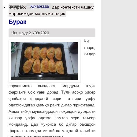
барчасп:
Ҳунаркада
Муфассалтар
о Нон дар контексти ҷашну
маросимҳои мардуми тоҷик
Бурак
Чоп шуд: 21/09/2020
Чи
тавре,
ки дар
сарчашмаҳо омадааст мардуми тоҷик
фарҳанги бою ғанӣ дорад. Тўли асрҳо бисёр
ҷанбаҳои фарҳангӣ зери таъсири урфу
одатҳои дигар қавмҳо ранги дигар гирифтаанд.
Аммо тибқи мушоҳидаҳои ноҳияҳои дурдасти
кишвар урфу одатҳо камтар зери таъсир
мондаанд. Дар муқоиса бо дигар бахшҳои
фарҳанг таомҳои миллӣ ва маҳаллӣ қариб ки