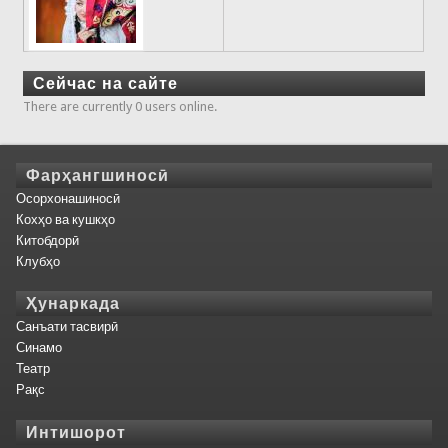
Сейчас на сайте
There are currently 0 users online.
Фарҳангшиносӣ
Осорхонашиносӣ
Кохҳо ва кушкҳо
Китобдорӣ
Клубҳо
Ҳунаркада
Санъати тасвирӣ
Синамо
Театр
Рақс
Интишорот