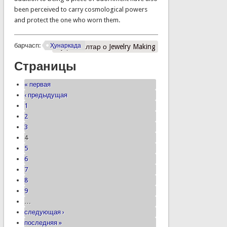
been perceived to carry cosmological powers
and protect the one who worn them.
барчасп:
Ҳунаркада
Муфассалтар
о Jewelry Making
Страницы
« первая
‹ предыдущая
1
2
3
4
5
6
7
8
9
…
следующая ›
последняя »