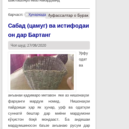
шаклашонро иваз накардаанд
барчасп:
Ҳунаркада
Муфассалтар
о Бурак
Сабад (цамуг) ва истифодаи
он дар Бартанг
Чоп шуд: 27/08/2020
Урфу
одат
ва
анъанаи қадимаро метавон яке аз нишонаҳои
фарҳанги мардум номид. Нишонаҳои
пайдоиши ҳар як ҳунар, урф ва одатҳои
суннатӣ бештар дар миёни мардумони
кўҳистон боқӣ мондааст. Ба андешаи
мардумшиносон баъзе анъанаю русум дар