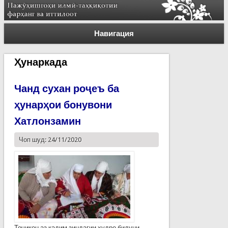
Навигация
Ҳунаркада
Чанд сухан роҷеъ ба
ҳунарҳои бонувони
Хатлонзамин
Чоп шуд: 24/11/2020
Тоҷикон аз қадим зиндагии худро бидуни