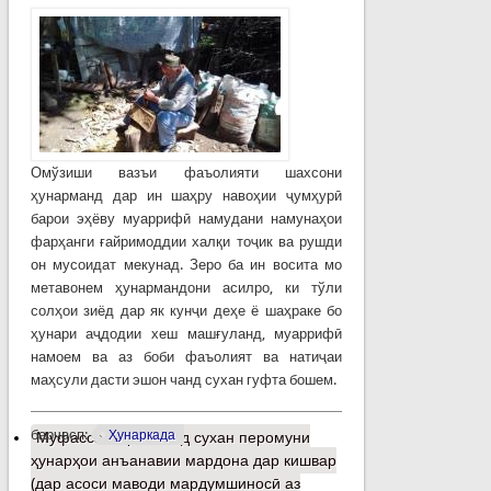
Омўзиши вазъи фаъолияти шахсони
ҳунарманд дар ин шаҳру навоҳии ҷумҳурӣ
барои эҳёву муаррифӣ намудани намунаҳои
фарҳанги ғайримоддии халқи тоҷик ва рушди
он мусоидат мекунад. Зеро ба ин восита мо
метавонем ҳунармандони асилро, ки тўли
солҳои зиёд дар як кунҷи деҳе ё шаҳраке бо
ҳунари аҷдодии хеш машғуланд, муаррифӣ
намоем ва аз боби фаъолият ва натиҷаи
маҳсули дасти эшон чанд сухан гуфта бошем.
барчасп:
Ҳунаркада
Муфассалтар
о Чанд сухан перомуни
ҳунарҳои анъанавии мардона дар кишвар
(дар асоси маводи мардумшиносӣ аз