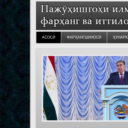
АСОСӢ
ФАРҲАНГШИНОСӢ
ҲУНАРК