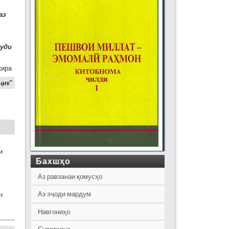
аз
муди
кира
ҷик”
и
Бахшҳо
Аз равзанаи қомусҳо
Аз эҷоди мардум
н
Навгониҳо