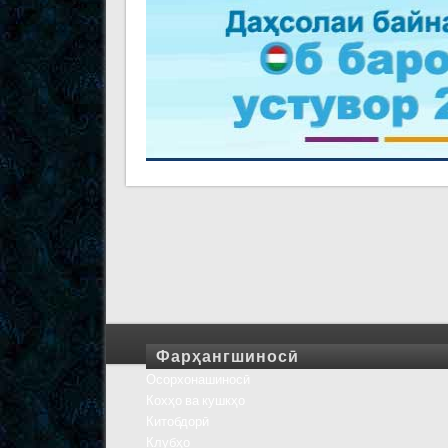
Фарҳангшиносӣ
Осорхонашиносӣ
Кохҳо ва кушкҳо
Китобдорӣ
Клубҳо