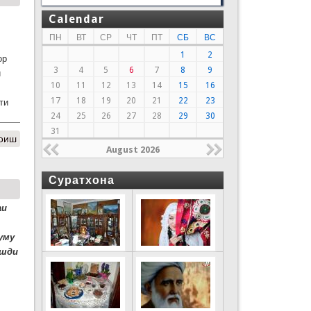
Calendar
ПН
ВТ
СР
ЧТ
ПТ
СБ
ВС
1
2
ор
3
4
5
6
7
8
9
и
10
11
12
13
14
15
16
17
18
19
20
21
22
23
ти
24
25
26
27
28
29
30
31
моиш
August 2026
Суратхона
аи
уму
ушди