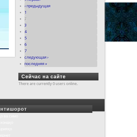
‹ предыдущая
1
2
3
4
5
6
7
следующая ›
последняя »
Сейчас на сайте
There are currently 0 users online.
нтишорот
о ва симо
хонаҳо
шрияҳо
ернет