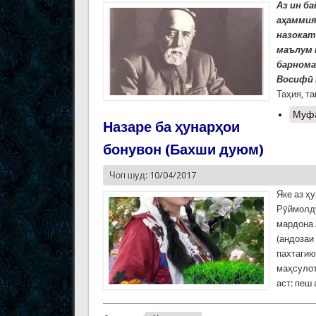
Аз ин б
аҳаммия
назокат
маълум 
барнома
Восифӣ 
Таҳия, т
Муф
Назаре ба ҳунарҳои
бонувон (Бахши дуюм)
Чоп шуд: 10/04/2017
Яке аз ҳ
Рӯймолдӯ
мардона 
(андозаи
пахтагию
маҳсулот
аст: пеш