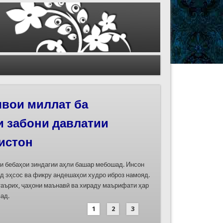
иҳои роҳи абрешим
 феҳристи ЮНЕСКО
д
дасозии ҳуҷҷатҳои номинатсияҳои муштараки
 ҷумла номинатсияи “Роҳи абрешим: гузаргоҳи
и аз ҷониби ҷумҳуриҳои Қазоқистон, Қирғизистон,
иҳод хоҳад шуд
1
2
3