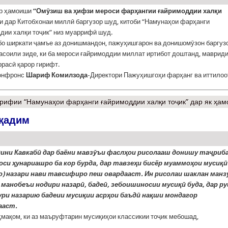
ар ҳамоиши
“Омӯзиш ва ҳифзи мероси фарҳангии ғайримоддии халқи
ки дар Китобхонаи миллӣ баргузор шуд, китоби “Намунаҳои фарҳанги
дии халқи тоҷик” низ муаррифӣ шуд.
о ширкати ҷамъе аз донишмандон, пажуҳишгарон ва донишомӯзон баргуз
асоили зиде, ки ба мероси ғайримоддии миллат иртибот доштанд, маврид
ррасӣ қарор гирифт.
Конфронс
Шариф Комилзода
-Директори Пажуҳишгоҳи фарҳанг ва иттилоо
рифии “Намунаҳои фарҳанги ғайримоддии халқи тоҷик” дар як ҳа
 қадим
ини Кавкабӣ дар баёни мавзӯъи фаслҳои рисолааш донишу таҷриб
соси ҳунариашро ба кор бурда, дар тавзеҳи бисёр муаммоҳои мусиқӣ
о) назари нави тавсифиро пеш овардааст. Ин рисолаи шаклан манз
з манобеъи нодири назарӣ, бадеӣ, зебоишиносии мусиқӣ буда, дар р
ри назарию бадеии мусиқии асрҳои баъдӣ нақши мондагор
ааст.
мақом, ки аз маъруфтарин мусиқиҳои классикии тоҷик мебошад,