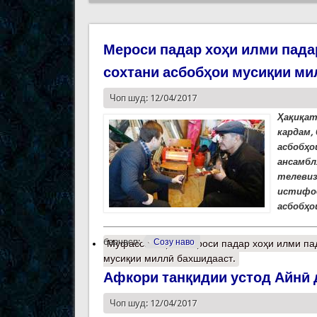
Мероси падар хоҳи илми падар
сохтани асбобҳои мусиқии ми
Чоп шуд: 12/04/2017
Ҳақиқат
кардам,
асбобҳо
ансамбл
телевиз
истифод
асбобҳо
барчасп:
Созу наво
Муфассалтар
о Мероси падар хоҳи илми пад
мусиқии миллӣ бахшидааст.
Афкори танқидии устод Айнӣ 
Чоп шуд: 12/04/2017