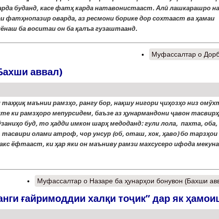
арда буданд, касе фатҳ карда натавонистааст. Алӣ лашкарашро н
аи фатҳнопазир оварда, аз ресмони борике дор сохтааст ва ҳамаи
ёнаш ба воситаи он ба қалъа гузаштаанд.
Муфассалтар
о Дор
Бахши аввал)
 таҳқиқ маънии рамзҳо, рангу бор, нақшу нигори ҷиҳозҳо низ омўх
қте ки рамзҳоро мепурсидем, баъзе аз ҳунармандони ҷавон тасвирҳ
ўзаниҳо буд, то ҳадди имкон шарҳ медоданд: гули лола, пахта, оба,
 тасвири олами атроф, чор унсур (об, оташ, хок, ҳаво) бо тарзҳои
 акс ёфтааст, ки ҳар яки он маъниву рамзи махсусеро ифода мекуна
Муфассалтар
о Назаре ба ҳунарҳои бонувон (Бахши ав
ги ғайримоддии халқи тоҷик” дар як ҳамои