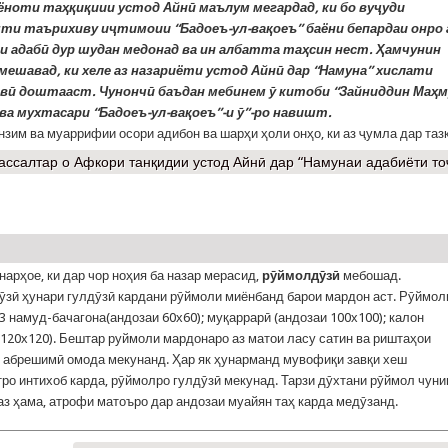
аёноти таҳқиқиии устод Айнӣ маълум мегардад, ки бо вуҷуди
ти таърихиву иҷтимоии “Бадоеъ-ул-вақоеъ” баёни бепардаи онро 
и адабӣ дур шудан медонад ва ин албатта таҳсин нест. Ҳамчунин
мешавад, ки хеле аз назариёти устод Айнӣ дар “Намуна” хислати
вӣ доштааст. Чунончӣ баъдан мебинем ӯ китоби “Зайниддин Маҳ
ва мухтасари “Бадоеъ-ул-вақоеъ”-и ӯ”-ро навишт.
анзим ва муаррифии осори адибон ва шарҳи ҳоли онҳо, ки аз ҷумла дар таз
ассалтар
о Афкори танқидии устод Айнӣ дар “Намунаи адабиёти то
унарҳое, ки дар чор ноҳия ба назар мерасид,
рӯймолдӯзӣ
мебошад.
зӣ ҳунари гулдӯзӣ кардани рӯймоли миёнбанд барои мардон аст. Рӯймол
3 намуд-бачагона(андозаи 60х60); муқаррарӣ (андозаи 100х100); калон
 120х120). Бештар руймоли мардонаро аз матои ласу сатин ва риштаҳои
 абрешимӣ омода мекунанд. Ҳар як ҳунарманд мувофиқи завқи хеш
ро интихоб карда, рӯймолро гулдӯзӣ мекунад. Тарзи дӯхтани рӯймол чуни
 аз ҳама, атрофи матоъро дар андозаи муайян таҳ карда медӯзанд.