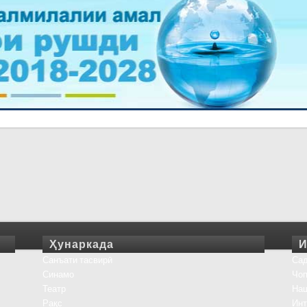
Ҳунаркада
И
Санъати тасвирӣ
Сад
Синамо
Чоп
Театр
На
Рақс
Инт