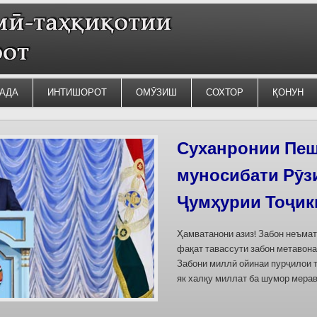
АДА
ИНТИШОРОТ
ОМӮЗИШ
СОХТОР
ҚОНУН
Силсилаи ёдгор
барои сабт дар
омода мешаван
Дар бахшҳои семинар вазъи омо
кишварҳои Осиёи Марказӣ, аз он
минтақавии Фарғона-Сирдарё», к
Тоҷикистон ва Ўзбекистон пешн