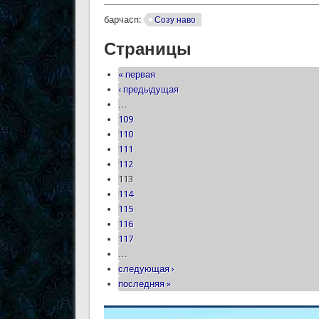
барчасп:
Созу наво
Страницы
« первая
‹ предыдущая
…
109
110
111
112
113
114
115
116
117
…
следующая ›
последняя »