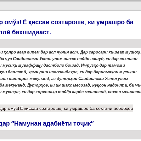
 омўз! Ё қиссаи созтароше, ки умрашро ба
ллӣ бахшидааст.
и ҳолро агар гирем дар асл чунин аст. Дар саросари кишвар мушоҳ
 ба
ҷ
уз Саидисломи Устоғулом шахсе пайдо нашуд, ки дар сохтани
и мусиқ
ӣ
муваффақу дастболо бошад. Имр
ӯ
зҳо дар тамоми
ҳои давлат
ӣ
, ҳамчунин навозандаҳое, ки дар барномаҳои мусиқии
ион иштирок мекунанд, аз дуторҳои Саидисломи Устоғулом
а мекунанд. Дуторҳое, ки ин шахс месозад, нуқсон надошта, ба ми
и мусиқие, ки дар корхонаҳо тайёр карда мешаванд, сохта мешаван
ар омўз! Ё қиссаи созтароше, ки умрашро ба сохтани асбобҳои
дар “Намунаи адабиёти тоҷик”