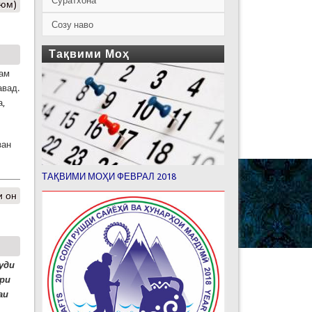
Суратхона
уюм)
Созу наво
Тақвими Моҳ
лам
авад.
а,
зан
ТАҚВИМИ МОҲИ ФЕВРАЛ 2018
и он
уди
ири
аи