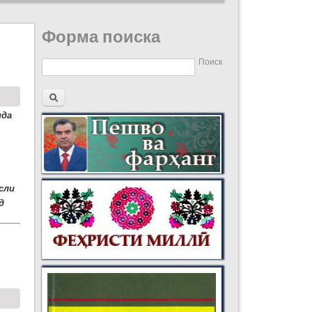
Форма поиска
Поиск
ида
сли
д