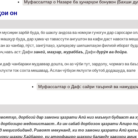
Муфассалтар
о Назаре ба ҳунарҳои бонувон (Бахши д
ҳои он
зи мусиқии зарбӣ буда, бо шаклу андоза ва номҳои гуногун дар саросари о
машҳур буда, дар ҳама ҷо тавассути ангуштон ва кафи даст навохта меш
ан аз чанбар, пӯст, зангӯлаҳо, ҳалқаҳову шилшилаҳои филизӣ иборат буд
нҷ навъ аст: Дафи
зангӣ, маҳзар, мураббаъ
, Дафи
дурӯя ва дойра
.
и даф чанбараки мудаввар дошта, он аз чӯби тут, зардолу, чормағз ва баъ
яклухти ток сохта мешавад. Аслан чӯбҳои яклухти обутоб додашуда, вале
Муфассалтар
о Даф: сайри таърихӣ ва намудҳо
ивоятҳо, дорбозӣ дар замони ҳазрати Алӣ низ маъмул будааст ва х
и дорбозиро медонистааст.
Аз ин сабаб дорбозон ҳазрати Алиро п
уд меҳисобиданд. Ривоят мекунанд, ки то замони ҳазрати Алӣ қалъ
оки шаҳри Хайбарро, ки атрофашро шахҳои баланду ҳавзҳои амиқ