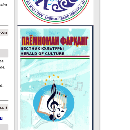
азди
бозӣ
та
ое,
д.
вал)
ш