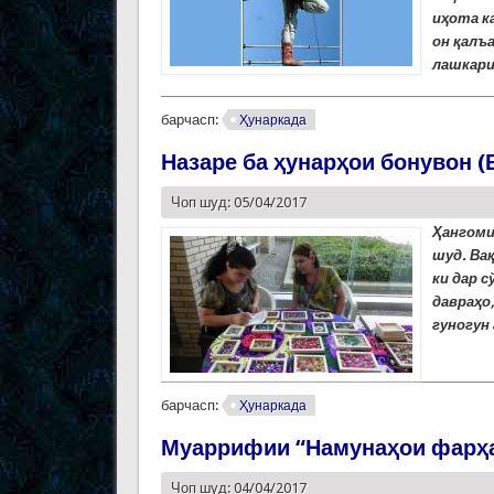
иҳота к
он қалъ
лашкари
барчасп:
Ҳунаркада
Назаре ба ҳунарҳои бонувон (
Чоп шуд: 05/04/2017
Ҳангоми
шуд. Ва
ки дар с
давраҳо,
гуногун
барчасп:
Ҳунаркада
Муаррифии “Намунаҳои фарҳан
Чоп шуд: 04/04/2017