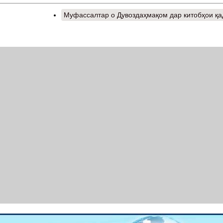
Муфассалтар
о Дувоздаҳмақом дар китобҳои қ