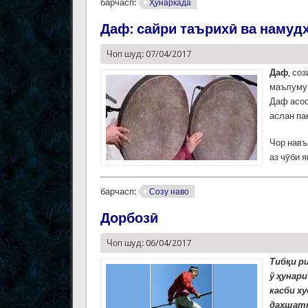
барчасп:
Ҳунаркада
Даф: сайри таърихӣ ва намуд
Чоп шуд: 07/04/2017
Даф
, со
маълуму 
Даф асос
аслан па
Чор навъ
аз чӯби 
барчасп:
Созу наво
Дорбозӣ
Чоп шуд: 06/04/2017
Тибқи р
ў ҳунар
касби х
даҳшатн