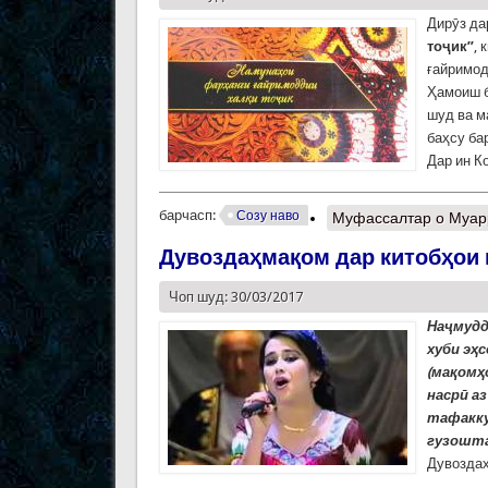
Дирӯз д
тоҷик”
, 
ғайримод
Ҳамоиш б
шуд ва м
баҳсу ба
Дар ин 
барчасп:
Созу наво
Муфассалтар
о Муар
Дувоздаҳмақом дар китобҳои
Чоп шуд: 30/03/2017
Наҷмудд
хуби эҳ
(мақомҳ
насрӣ а
тафакку
гузошт
Дувоздаҳ