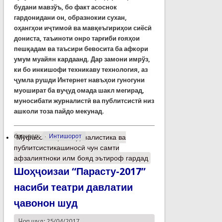
будани мавзўъ, бо факт асоснок
гардонидани он, образнокии сухан,
оҳангҳои иҷтимоӣ ва мавқеъгириҳои сиёсӣ
дониста, таъиноти онро тарғиби ғояҳои
пешқадам ва таъсири бевосита ба афкори
умум муайян кардаанд. Дар замони имрўз,
ки бо инкишофи техникаву технология, аз
ҷумла рушди Интернет навъҳои гуногуни
муошират ба вуҷуд омада шакл мегирад,
муносибати журналистӣ ва публитсистӣ низ
ашколи тоза пайдо мекунад.
барчасп:
Интишорот
Муфассалтар
о Журналистика ва
публитсистикашиносӣ чун самти
афзалиятноки илм бояд эътироф гардад
Шоҳҷоизаи “Парасту-2017”
насиби театри давлатии
ҷавонон шуд
Чоп шуд: 25/04/2017