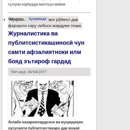
гулҳою корбурди матоъҳо миёни
барчасп:
Ҳунаркада
Муфассалтар
о Мавқеи рўймол дар
фарҳанги сару либоси мардуми тоҷик
Журналистика ва
публитсистикашиносӣ чун
самти афзалиятноки илм
бояд эътироф гардад
Чоп шуд: 26/04/2017
Ағлаби назарияпардозон ва муҳаққиқин
хусусияти публитсистикаро дар воқеӣ