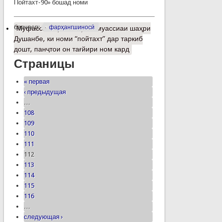
Пойтахт-90» бошад номи
барчасп:
фарҳангшиносӣ
Муфассалтар
о Аз ҳашт муассиаи шаҳри
Душанбе, ки номи “пойтахт” дар таркиб
дошт, панҷтои он тағйири ном кард
Страницы
« первая
‹ предыдущая
…
108
109
110
111
112
113
114
115
116
…
следующая ›