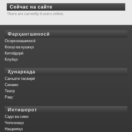
Сейчас на сайте
There are currently 0 users online.
Фарҳангшиносӣ
Осорхонашиносӣ
Кохҳо ва кушкҳо
Китобдорӣ
Клубҳо
Ҳунаркада
Санъати тасвирӣ
Синамо
Театр
Рақс
Интишорот
Садо ва симо
Чопхонаҳо
Нашрияҳо