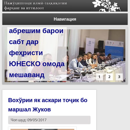
Силсилаи
ёдгориҳои роҳи
Навигация
абрешим барои
сабт дар
феҳристи
ЮНЕСКО омода
мешаванд
1
2
3
Вохўрии як аскари тоҷик бо
маршал Жуков
Чоп шуд: 09/05/2017