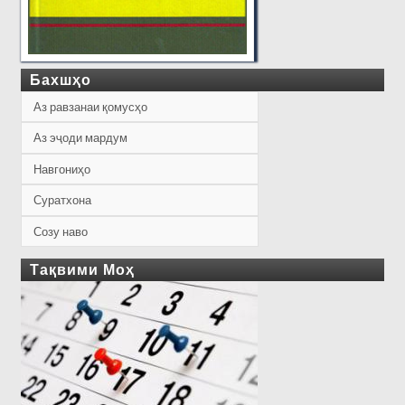
Бахшҳо
Аз равзанаи қомусҳо
Аз эҷоди мардум
Навгониҳо
Суратхона
Созу наво
Тақвими Моҳ