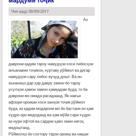
мардуми тоҷик
Чоп шуд: 03/05/2017
Аз
даврони қадим тарзу намудҳои хоси либосҳои
анъанавии тоҷикон, куртаву рўймол ва дигар
намудҳои сару либос вуҷуд дошт. Ва ин
аънанаҳо дар ҳар давру замон бо тарзу
усулҳои ҳамон замон ҳамқадам буда, то ба
даврони мо омада расидаанд. Як навъи
афзори ороиши хоси занҳои тоҷик рўймол
буда, аз қадим модарони мо бо бастани он ҳам
худро оро медоданд ва ҳам мўйи сари худро
аз нури офтоб ва сардии ҳаво эмин нигоҳ
медоштанд.
Рўймолҳо бо сохтору тарзи ороиш ва нақши