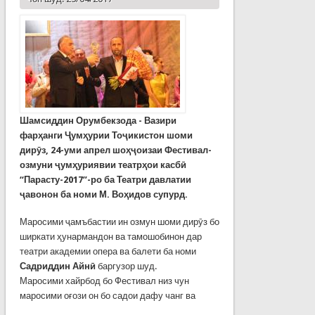
Шамсиддин Орумбекзода - Вазири
фарҳанги Ҷумҳурии Тоҷикистон шоми
дирӯз, 24-уми апрел шоҳҷоизаи Фестивал-
озмуни ҷумҳуриявии театрҳои касбӣ
“Парасту-2017”-ро ба Театри давлатии
ҷавонон ба номи М. Воҳидов супурд.
Маросими ҷамъбастии ин озмун шоми дирӯз бо
ширкати ҳунармандон ва тамошобинон дар
театри академии опера ва балети ба номи
Садриддин Айнӣ
баргузор шуд.
Маросими хайрбод бо Фестивал низ чун
маросими оғози он бо садои дафу чанг ва