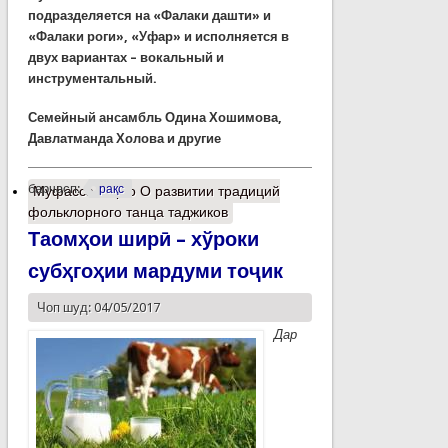
подразделяется на «Фалаки
дашти» и
«Фалаки
роги», «Уфар» и исполняется в
двух вариантах – вокальный и
инструментальный.
Семейный ансамбль Одина Хошимова,
Давлатманда
Холова и другие
барчасп:
рақс
Муфассалтар
о О развитии традиций
фольклорного танца таджиков
Таомҳои ширӣ – хўроки
субҳгоҳии мардуми тоҷик
Чоп шуд: 04/05/2017
Дар