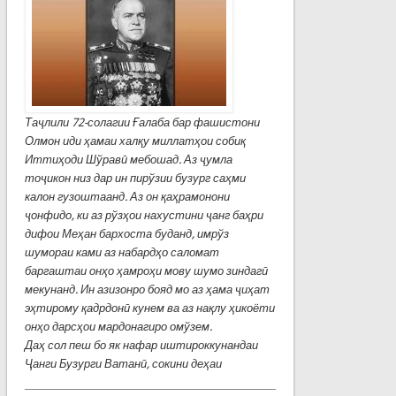
Та
ҷ
лили
72
-солагии Ғалаба бар фашистони
Олмон иди ҳамаи халқу миллатҳои собиқ
Иттиҳоди Ш
ў
рав
ӣ
мебошад. Аз
ҷ
умла
то
ҷ
икон низ дар ин пир
ў
зии бузург саҳми
калон гузоштаанд. Аз он қаҳрамонони
ҷ
онфидо, ки аз р
ў
зҳои нахустини
ҷ
анг баҳри
дифои Меҳан бархоста буданд, имр
ў
з
шумораи ками аз набардҳо саломат
баргаштаи онҳо ҳамроҳи мову шумо зиндаг
ӣ
мекунанд. Ин азизонро бояд мо аз ҳама
ҷ
иҳат
эҳтирому қадрдон
ӣ
кунем ва аз нақлу ҳикоёти
онҳо дарсҳои мардонагиро ом
ў
зем.
Даҳ сол пеш бо як нафар иштироккунандаи
Ҷ
анги Бузурги Ватанӣ, сокини деҳаи