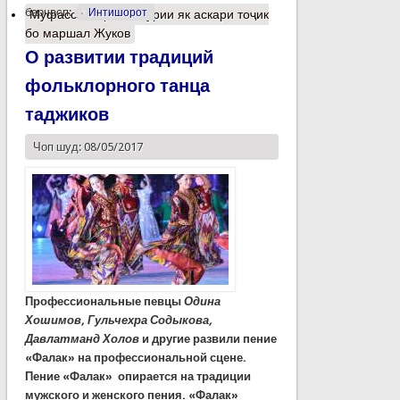
барчасп:
Интишорот
Муфассалтар
о Вохўрии як аскари тоҷик
бо маршал Жуков
О развитии традиций
фольклорного танца
таджиков
Чоп шуд: 08/05/2017
Профессиональные певцы
Одина
Хошимов, Гульчехра
Содыкова,
Давлатманд
Холов
и другие развили пение
«Фалак» на профессиональной сцене.
Пение «Фалак» опирается на традиции
мужского и женского пения. «Фалак»