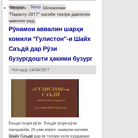
барчасп:
Театр
Муфассалтар
о Шоҳҷоизаи
“Парасту-2017” насиби театри давлатии
ҷавонон шуд
Рӯнамои аввалин шарҳи
комили “Гулистон”-и Шайх
Саъдӣ дар Рӯзи
бузургдошти ҳакими бузург
Чоп шуд: 24/04/2017
Баъди зуҳри рӯзи Баъди зуҳри рӯзи
панҷшанбе, 20-уми апрел ошиқони каломи
Шайх Саъдӣ
дар як толори хеле хурдакаки