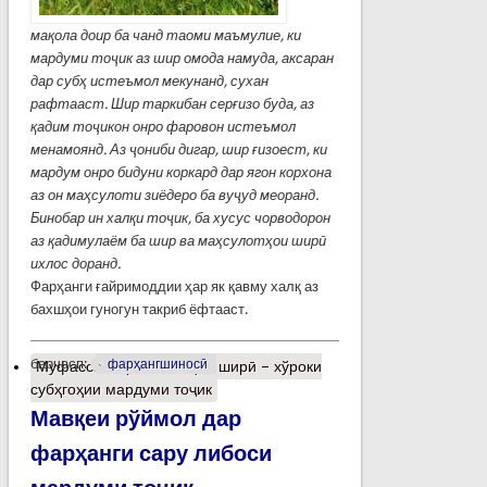
мақола доир ба чанд таоми маъмулие, ки
мардуми тоҷик аз шир омода намуда, аксаран
дар субҳ истеъмол мекунанд, сухан
рафтааст. Шир таркибан серғизо буда, аз
қадим тоҷикон онро фаровон истеъмол
менамоянд. Аз ҷониби дигар, шир ғизоест, ки
мардум онро бидуни коркард дар ягон корхона
аз он маҳсулоти зиёдеро ба вуҷуд меоранд.
Бинобар ин халқи тоҷик, ба хусус чорводорон
аз қадимулаём ба шир ва маҳсулотҳои ширӣ
ихлос доранд.
Фарҳанги ғайримоддии ҳар як қавму халқ аз
бахшҳои гуногун такриб ёфтааст.
барчасп:
фарҳангшиносӣ
Муфассалтар
о Таомҳои ширӣ – хўроки
субҳгоҳии мардуми тоҷик
Мавқеи рўймол дар
фарҳанги сару либоси