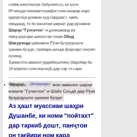
собиқ кинотеатри Зебунниссо, ки ҳоло
Иттиҳоди киноматографистони кишвар онро
қароргоҳи доимии худ кардааст, ҷамъ
омаданд, то бо василаи ширкат дар рӯнамои
Шарҳи “Гулситон
”-и донишманд ва
пажуҳишгари шинохтаи тоҷик
Обид
Шакурзода
ҳамзамон Рӯзи бузургдошти
ҳакими бузург, паябари шеъри форсиро таҷлил
кунанд.
Ҳамасола аввали урдибиҳштмоҳ (баробар ба
20 апрели соли масеҳӣ) дар сар то сари
барчасп:
Интишорот
Муфассалтар
о Рӯнамои аввалин шарҳи
комили “Гулистон”-и Шайх Саъдӣ дар Рӯзи
бузургдошти ҳакими бузург
Аз ҳашт муассиаи шаҳри
Душанбе, ки номи “пойтахт”
дар таркиб дошт, панҷтои
он тағйири ном кард