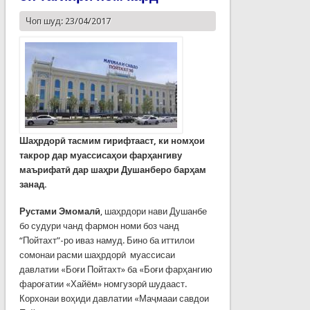
Чоп шуд: 23/04/2017
Шаҳрдорӣ тасмим гирифтааст, ки номҳои
такрор дар муассисаҳои фарҳангиву
маърифатӣ дар шаҳри Душанберо барҳам
занад.
Рустами Эмомалӣ
, шаҳрдори нави Душанбе
бо судури чанд фармон номи боз чанд
“Пойтахт”-ро иваз намуд. Бино ба иттилои
сомонаи расми шаҳрдорӣ муассисаи
давлатии «Боғи Пойтахт» ба «Боғи фарҳангию
фароғатии «Хайём» номгузорӣ шудааст.
Корхонаи воҳиди давлатии «Маҷмааи савдои