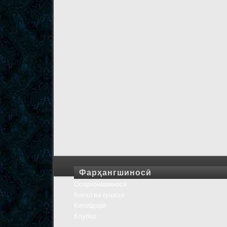
Фарҳангшиносӣ
Осорхонашиносӣ
Кохҳо ва кушкҳо
Китобдорӣ
Клубҳо