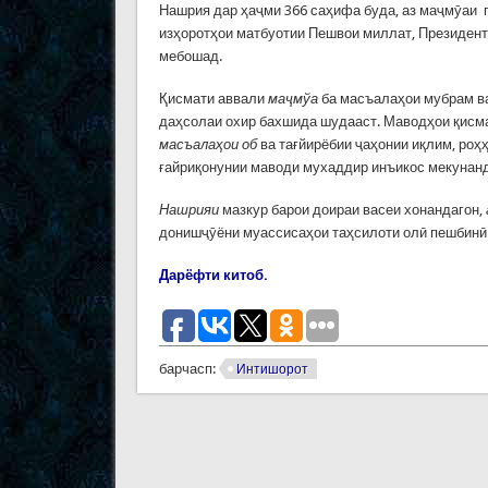
Нашрия дар ҳаҷми 366 саҳифа буда, аз маҷмӯаи п
изҳоротҳои матбуотии Пешвои миллат, Президе
мебошад.
Қисмати аввали
маҷмўа
ба масъалаҳои мубрам ва
даҳсолаи охир бахшида шудааст. Маводҳои қисма
масъалаҳои об
ва тағйирёбии ҷаҳонии иқлим, роҳ
ғайриқонунии маводи мухаддир инъикос мекунанд
Нашрияи
мазкур барои доираи васеи хонандагон,
донишҷӯёни муассисаҳои таҳсилоти олӣ пешбинӣ
Дарёфти китоб.
барчасп:
Интишорот