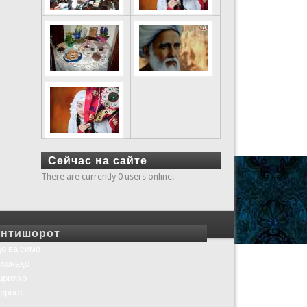
Сейчас на сайте
There are currently 0 users online.
нтишорот
о ва симо
хонаҳо
шрияҳо
ернет