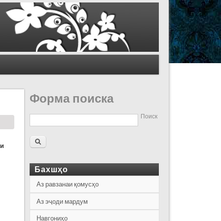
Форма поиска
Поиск
и
Бахшҳо
Аз равзанаи қомусҳо
Аз эҷоди мардум
Навгониҳо