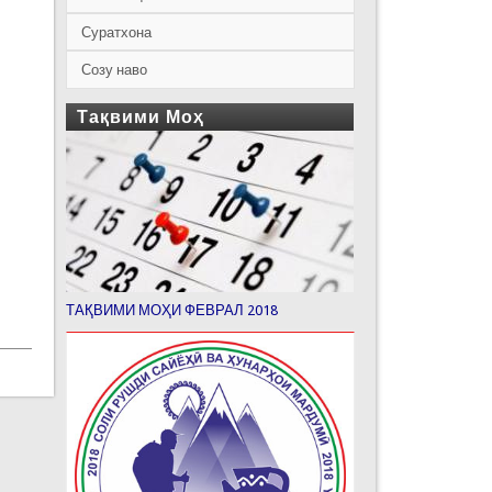
Суратхона
Созу наво
Тақвими Моҳ
ТАҚВИМИ МОҲИ ФЕВРАЛ 2018