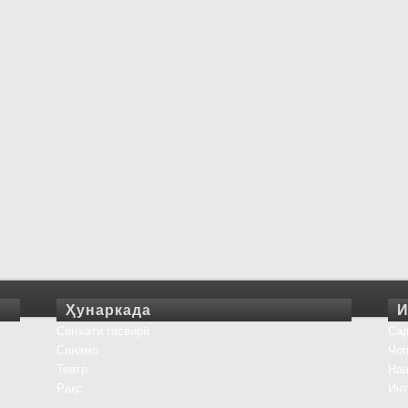
Ҳунаркада
И
Санъати тасвирӣ
Сад
Синамо
Чоп
Театр
На
Рақс
Инт