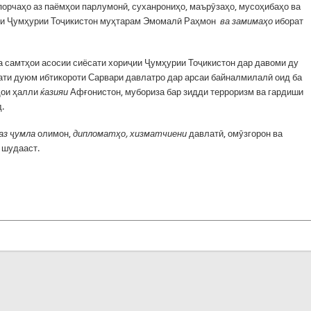
орчаҳо аз паёмҳои парлумонӣ, суханрониҳо, маърӯзаҳо, мусоҳибаҳо ва
нти Ҷумҳурии Тоҷикистон муҳтарам Эмомалӣ Раҳмон
ва замимаҳо
иборат
 самтҳои асосии сиёсати хориҷии Ҷумҳурии Тоҷикистон дар давоми ду
ти дуюм ибтикороти Сарвари давлатро дар арсаи байналмилалӣ оид ба
ҳои ҳалли
ќазияи
Афғонистон, мубориза бар зидди терроризм ва гардиши
.
аз ҷумла
олимон,
дипломатҳо,
хизматчиени
давлатӣ, омӯзгорон ва
 шудааст.