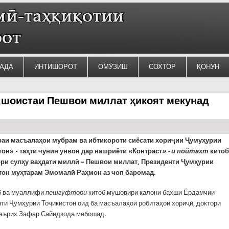
АДА
ИНТИШОРОТ
ОМӮЗИШ
СОХТОР
ҚОНУН
и шоистаи Пешвои миллат ҳикоят мекунад
раи масъалаҳои мубрам ва ибтикороти сиёсати хориҷии Ҷумуҳурии
он» - таҳти чунин унвон дар нашриёти «Контраст
» - и пойтахт
китоб
ори сулҳу ваҳдати миллӣ – Пешвои миллат, Президенти Ҷумҳурии
тон муҳтарам Эмомалӣ Раҳмон аз чоп баромад.
б ва муаллифи
пешгуфтори
китоб мушовири калони бахши Ёрдамчии
ти Ҷумҳурии Тоҷикистон оид ба масъалаҳои робитаҳои хориҷӣ, доктори
аърих Зафар Сайидзода мебошад.