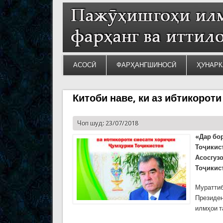
АСОСӢ
ФАРҲАНГШИНОСӢ
ҲУНАРК
Китоби наве, ки аз ибтикорот
Чоп шуд: 23/07/2018
«Дар бо
Тоҷикист
Асосгуз
Тоҷикис
Муратти
Президен
илмҳои т