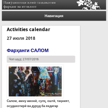
Навигация
Activities calendar
27 июля 2018
Фарҳанги САЛОМ
Чоп шуд: 27/07/2018
Салом, амну амонӣ, сулҳ, оштӣ, таҳният,
осудахотирӣ ва дуруд ба якдигар