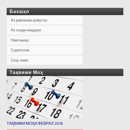
Бахшҳо
Аз равзанаи қомусҳо
Аз эҷоди мардум
Навгониҳо
Суратхона
Созу наво
Тақвими Моҳ
ТАҚВИМИ МОҲИ ФЕВРАЛ 2018