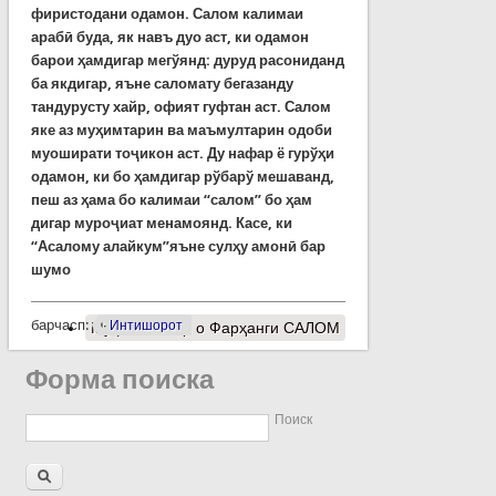
фиристодани одамон. Салом калимаи
арабӣ буда, як навъ дуо аст, ки одамон
барои ҳамдигар мегўянд: дуруд расониданд
ба якдигар, яъне саломату бегазанду
тандурусту хайр, офият гуфтан аст. Салом
яке аз муҳимтарин ва маъмултарин одоби
муоширати тоҷикон аст. Ду нафар ё гурўҳи
одамон, ки бо ҳамдигар рўбарў мешаванд,
пеш аз ҳама бо калимаи “салом” бо ҳам
дигар муроҷиат менамоянд. Касе, ки
“Асалому алайкум”яъне сулҳу амонӣ бар
шумо
барчасп:
Интишорот
Муфассалтар
о Фарҳанги САЛОМ
Форма поиска
Поиск