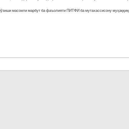
мўзиши масоили марбут ба фаъолияти ПИТФИ ба мутахассисону муҳаққиқ