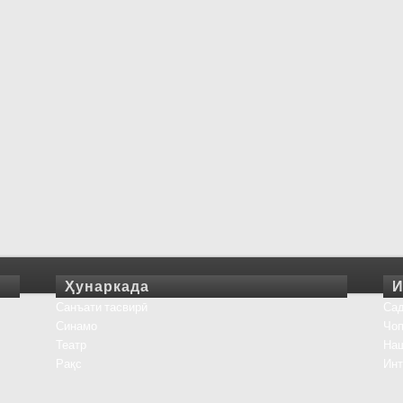
Ҳунаркада
И
Санъати тасвирӣ
Сад
Синамо
Чоп
Театр
На
Рақс
Инт