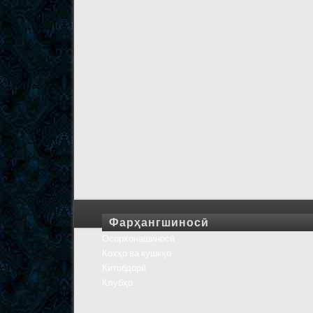
Фарҳангшиносӣ
Осорхонашиносӣ
Кохҳо ва кушкҳо
Китобдорӣ
Клубҳо