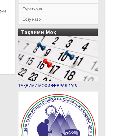
Суратхона
они
Созу наво
Тақвими Моҳ
ТАҚВИМИ МОҲИ ФЕВРАЛ 2018