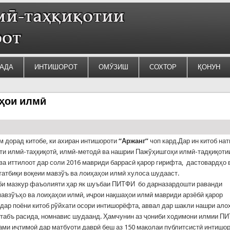
АДА
ИНТИШОРОТ
ОМӮЗИШ
СОХТОР
ҚОНУН
йҳои илмӣ
м дорад китобе, ки ахиран интишороти
“Аржанг”
чоп кард.Дар ин китоб на
и илмӣ-таҳқиқотӣ, илмӣ-методӣ ва нашрии Пажўҳишгоҳи илмӣ-тадқиқоти
ва иттилоот дар соли 2016 мавриди баррасӣ қарор гирифта, дастовардҳо 
татбиқи воқеии мавзўъ ва лоиҳаҳои илмӣ хулоса шудааст.
би мазкур фаъолияти ҳар як шуъбаи ПИТФИ бо дарназардошти раванди
мавзўъҳо ва лоиҳаҳои илмӣ, иҷрои нақшаҳои илмӣ мавриди арзёбӣ қарор
 дар поёни китоб рўйхати осори интишорёфта, аввал дар шакли нашри ало
 табъ расида, номнавис шудаанд. Ҳамчунин аз ҷониби ходимони илмии П
ами иҷтимоӣ дар матбуоти даврӣ беш аз 150 мақолаи публитсистӣ интишо