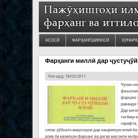
АСОСӢ
ФАРҲАНГШИНОСӢ
ҲУНАРК
Фарҳанги миллӣ дар ҷустуҷў
Чоп шуд: 18/02/2017
Чунин но
фаъолият
фарҳанг 
раванди 
Дар кито
татбиқи 
гирифта,
сипас рўйхати мақолаҳои дар нашрияҳои илмӣ ба
доир ба қазияҳои фарҳанг ва дигар масоили мубр