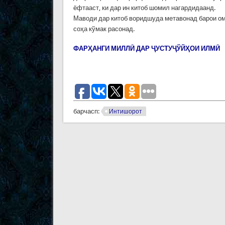
ёфтааст, ки дар ин китоб шомил нагардидаанд.
Маводи дар китоб воридшуда метавонад барои о
соҳа кўмак расонад.
ФАРҲАНГИ МИЛЛӢ ДАР ҶУСТУҶЎЙҲОИ ИЛМӢ
барчасп:
Интишорот