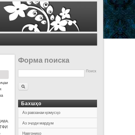
Форма поиска
Поиск
тиҷаи
и
ва
Бахшҳо
Аз равзанаи қомусҳо
ҳида,
Аз эҷоди мардум
ИТФИ
р
Навгониҳо