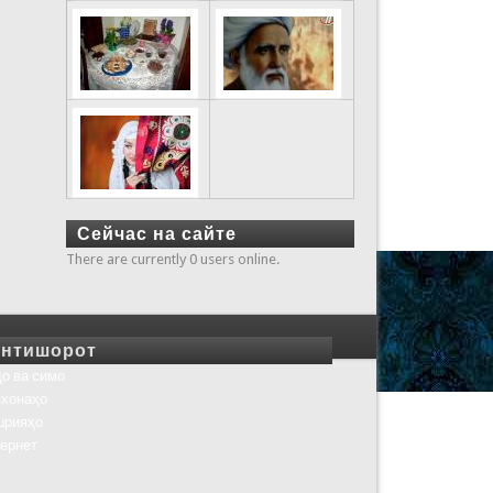
Сейчас на сайте
There are currently 0 users online.
нтишорот
о ва симо
хонаҳо
шрияҳо
ернет