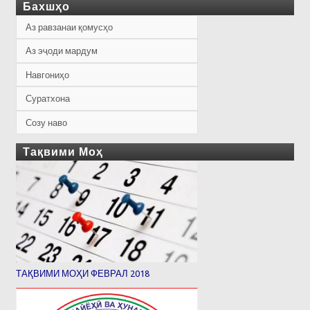
Бахшҳо
Аз равзанаи қомусҳо
Аз эҷоди мардум
Навгониҳо
Суратхона
Созу наво
Тақвими Моҳ
ТАҚВИМИ МОҲИ ФЕВРАЛ 2018