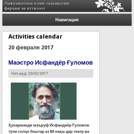
Навигация
Activities calendar
20 февраля 2017
Маэстро Исфандёр Ғуломов
Чоп шуд: 20/02/2017
Ҳунарманди маъруф Исфандиёр Ғуломов
тӯли солҳо бештар аз 80 нақш дар театр ва