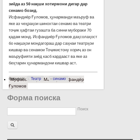
зиёда аз 50 нақши хотирмони дигар дар
сенамо бозид.
Исфандиёр Ғуломов, ҳунарманди маъруф ва
яке аз чеҳраҳои шинохтаи сенамо ва театри
тоҷик ҳафтаи гузашта ба синни мубораки 70
қадам монд. Исфандиёр Ғуломов даҳсолаҳост
бо нақшҳои мондагораш дар саҳнаи театрҳои
кишвар ва сенамои Тоҷикистону хориҷ аз он
маъруфияти зиёд касб кардааст ва яке аз
беҳтарин ҳунармандони кишвар аст.
барчасп:
Театр
синамо
Муфассалтар
о Маэстро Исфандёр
Ғуломов
Форма поиска
Поиск