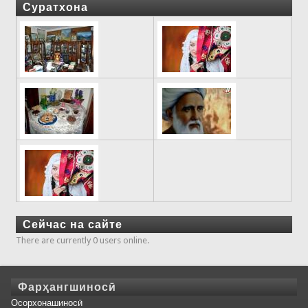
Суратхона
Сейчас на сайте
There are currently 0 users online.
Фарҳангшиносӣ
Осорхонашиносӣ