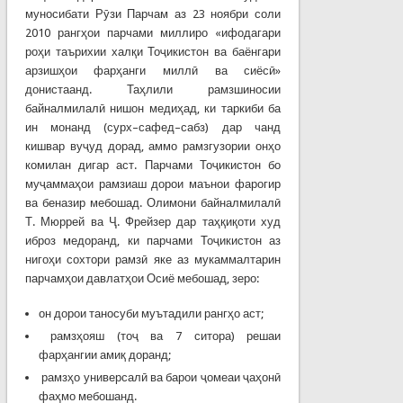
муносибати Рӯзи Парчам аз 23 ноябри соли
2010 рангҳои парчами миллиро «ифодагари
роҳи таърихии халқи Тоҷикистон ва баёнгари
арзишҳои фарҳанги миллӣ ва сиёсӣ»
донистаанд. Таҳлили рамзшиносии
байналмилалӣ нишон медиҳад, ки таркиби ба
ин монанд (сурх–сафед–сабз) дар чанд
кишвар вуҷуд дорад, аммо рамзгузории онҳо
комилан дигар аст. Парчами Тоҷикистон бо
муҷаммаҳои рамзиаш дорои маънои фарогир
ва беназир мебошад. Олимони байналмилалӣ
Т. Мюррей ва Ҷ. Фрейзер дар таҳқиқоти худ
иброз медоранд, ки парчами Тоҷикистон аз
нигоҳи сохтори рамзӣ яке аз мукаммалтарин
парчамҳои давлатҳои Осиё мебошад, зеро:
он дорои таносуби муътадили рангҳо аст;
рамзҳояш (тоҷ ва 7 ситора) решаи
фарҳангии амиқ доранд;
рамзҳо универсалӣ ва барои ҷомеаи ҷаҳонӣ
фаҳмо мебошанд.