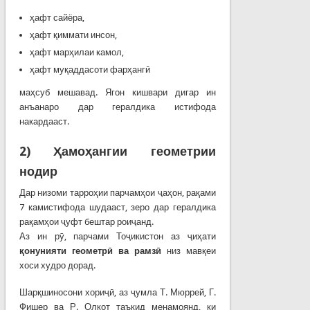
ҳафт сайёра,
ҳафт қиммати инсон,
ҳафт марҳилаи камол,
ҳафт муқаддасоти фарҳангӣ
маҳсуб мешавад. Ягон кишвари дигар ин
анъанаро дар гералдика истифода
накардааст.
2)
Ҳ
амо
ҳ
ангии
геометрии
нодир
Дар низоми тарроҳии парчамҳои ҷаҳон, рақами
7 камистифода шудааст, зеро дар гералдика
рақамҳои ҷуфт бештар роиҷанд.
Аз ин рӯ, парчами Тоҷикистон аз ҷиҳати
қ
онунияти
геометр
ӣ
ва
рамз
ӣ
низ мавқеи
хоси худро дорад.
Шарқшиносони хориҷӣ, аз ҷумла Т. Мюррей, Г.
Фишер ва Р. Олкот таъкид менамоянд, ки