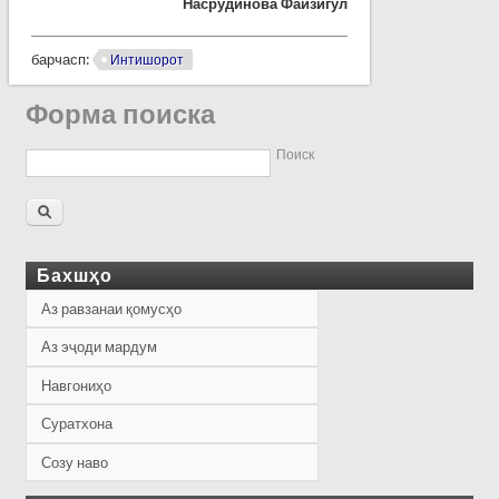
Насрудинова Файзигул
барчасп:
Интишорот
Форма поиска
Поиск
Бахшҳо
Аз равзанаи қомусҳо
Аз эҷоди мардум
Навгониҳо
Суратхона
Созу наво