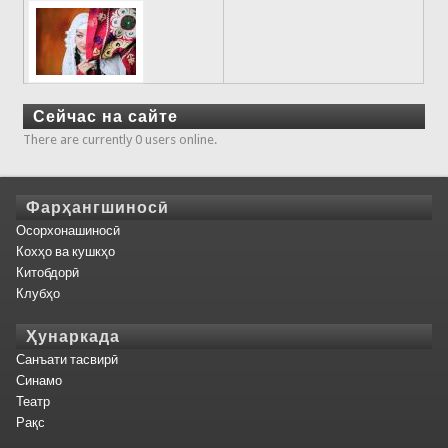
Сейчас на сайте
There are currently 0 users online.
Фарҳангшиносӣ
Осорхонашиносӣ
Кохҳо ва кушкҳо
Китобдорӣ
Клубҳо
Ҳунаркада
Санъати тасвирӣ
Синамо
Театр
Рақс