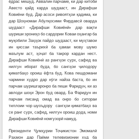
ёдрас мешуд. Аввалин парчаме, ки дар китоби
Авесто қайд карда шудааст, ин Дирафши
Ковиёни буд. Дар асоси ривоятҳои қадима, ки
дар Шоҳномаи Абулқосими Фирдавсӣ оварда
шудааст «Дирафши Ковиёнӣ» дар вақти
шуриши эрониҳо бо сардории Коваи оҳангар ба
муқобили Заҳҳок пайдо шудааст, ки муҳтавои
ин қиссаи таърихӣ ба ҳамаи мову шумо
маълум аст, ҳоҷат ба такрор кардан нест.
Дирафши Ковиёнӣ аз рангҳои сурх, сафед ва
нилгун иборат буда, бо сангҳои ҷилодору
қиматбаҳо ороиш ёфта буд. Кова пешдомани
чармини худро дар нӯги найза баста, бо ин
парчам шуришгаронро ба пеши Фаридун, ки аз
авлоди шоҳи Эрон буд овард. Ба Фаридун ин
парчам писанд омад ва онро бо ситораи
тиллоии чор шуоъдору сангҳои қиматбаҳо ва
се ранг сурх, сафед, нилгун ороиш дода, номи
Дирафши Ковиёнӣ номгузорӣ намуд.
Президенти Ҷумҳурии Тоҷикистон Эмомалӣ
Раҳмон дар Паёми телевизионии худ ба