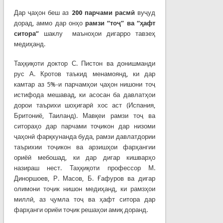
Дар ҷаҳон беш аз
200 парчами расм
ӣ
вуҷуд
дорад, аммо дар онҳо
рамзи “то
ҷ
”
ва
“
ҳ
афт
ситора”
шаклу маъноҳои дигарро тавзеҳ
медиҳанд.
Таҳқиқоти доктор С. Пистон ва донишманди
рус А. Кротов таъкид менамоянд, ки дар
камтар аз 5%-и парчамҳои ҷаҳон нишони тоҷ
истифода мешавад, ки асосан ба давлатҳои
дорои таърихи шоҳигарӣ хос аст (Испания,
Бритониё, Таиланд). Мавқеи рамзи тоҷ ва
ситораҳо дар парчами тоҷикон дар низоми
ҷаҳонӣ фарқкунанда буда, рамзи давлатдории
таърихии тоҷикон ва арзишҳои фарҳангии
ориёӣ мебошад, ки дар дигар кишварҳо
назираш нест. Таҳқиқоти профессор М.
Диноршоев, Р. Масов, Б. Ғафуров ва дигар
олимони тоҷик нишон медиҳанд, ки рамзҳои
миллӣ, аз ҷумла тоҷ ва ҳафт ситора дар
фарҳанги ориёи тоҷик решаҳои амиқ доранд.