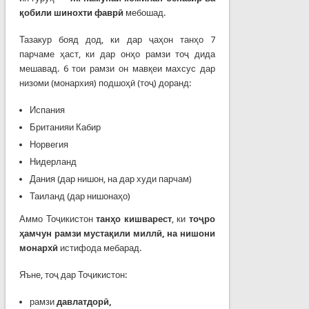
қ
обили
шинохти
фавр
ӣ
мебошад.
Тазакур бояд дод, ки дар ҷаҳон танҳо 7
парчаме ҳаст, ки дар онҳо рамзи тоҷ дида
мешавад. 6 тои рамзи он мавқеи махсус дар
низоми (монархия) подшоҳӣ (тоҷ) доранд:
Испания
Британияи Кабир
Норвегия
Нидерланд
Дания (дар нишон, на дар худи парчам)
Таиланд (дар нишонаҳо)
Аммо Тоҷикистон
тан
ҳ
о
кишварест
, ки
то
ҷ
ро
ҳ
амчун
рамзи
муста
қ
или
милл
ӣ
,
на
нишони
монарх
ӣ
истифода мебарад.
Яъне, тоҷ дар Тоҷикистон:
рамзи
давлатдор
ӣ
,