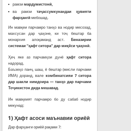
рамзи
мардумистон
ӣ
,
ва рамзи
та
ҷ
ассумкунандаи
ҳ
увияти
фар
ҳ
анг
ӣ
мебошад.
Ин мавқеи парчамро танҳо ва нодир месозад,
махсусан дар ҷаҳоне, ки тоҷ бештар ба
монархия алоқаманд аст.
Беназирии
системаи “
ҳ
афт
ситора”
дар
ми
қ
ёси
ҷ
а
ҳ
он
ӣ.
Ҳеҷ яке аз парчамҳои дунё
ҳ
афт
ситора
надорад.
Баъзеҳо панҷ, шаш, ё бештар (мисли парчами
ИМА) доранд, вале
комбинатсияи 7 ситора
дар шакли нимдоира — тан
ҳ
о
дар
парчами
То
ҷ
икистон
дида мешавад.
Ин мавқеият парчамро бо ду сабаб нодир
мекунад:
1)
Ҳ
афт
асоси
маънавии
ориё
ӣ
Дар фарҳанги ориёӣ рақами 7: