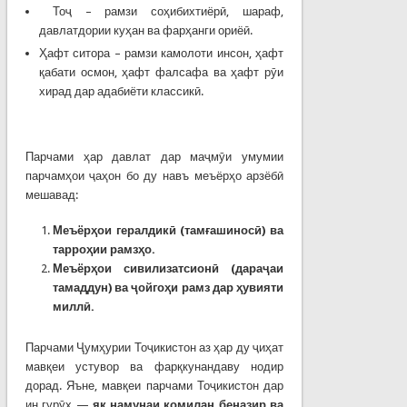
Тоҷ – рамзи соҳибихтиёрӣ, шараф,
давлатдории куҳан ва фарҳанги ориёӣ.
Ҳафт ситора – рамзи камолоти инсон, ҳафт
қабати осмон, ҳафт фалсафа ва ҳафт рӯи
хирад дар адабиёти классикӣ.
Парчами ҳар давлат дар маҷмӯи умумии
парчамҳои ҷаҳон бо ду навъ меъёрҳо арзёбӣ
мешавад:
Меъёр
ҳ
ои
гералдик
ӣ (тамғашиносӣ)
ва
тарро
ҳ
ии
рамз
ҳ
о.
Меъёр
ҳ
ои
с
ивилизатсион
ӣ
(дараҷаи
тамаддун)
ва
ҷ
ойго
ҳ
и
рамз
дар
ҳ
увияти
милл
ӣ.
Парчами Ҷумҳурии Тоҷикистон аз ҳар ду ҷиҳат
мавқеи устувор ва фарқкунандаву нодир
дорад. Яъне, мавқеи парчами Тоҷикистон дар
ин гурӯҳ —
як намунаи комилан беназир ва