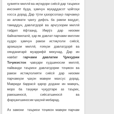
ҳувияти миллӣ ва иқтидори сиёсӣ дар таърихи
инсоният буда, ҳамчун муқаддасот ҷойгоҳи
хосса дорад. Дар тӯли ҳазорсолаҳо парчамҳо
аз аломати ҷангу дифоъ ба рамзи ваҳдат,
тамаддун, давлатдорӣ ва арҷгузории миллӣ
табдил ёфтаанд. Имрӯз дар низоми
байналмилалӣ, ҳар як давлат парчами миллии
худро ҳамчун рамзи истиқлоли сиёсӣ,
арзишҳои миллӣ, ғояҳои давлатдорӣ ва
оянданигарӣ муаррифӣ мекунад. Дар ин
навбат п
арчами давлатии
Ҷ
ум
ҳ
урии
То
ҷ
икистон
ҷавҳари худшиносии миллӣ,
пайванди таърихи давлатдории тоҷикон ва
рамзи истиқлолияти сиёсӣ дар низоми
парчамҳои ҷаҳон мавқеи махсус дорад.
Мавриди баррасӣ қарор додани ин мавқеъ,
моро ба таҳқиқи чуқуртаре аз таърих,
рамзшиносӣ, сиёсатшиносӣ ва
фарҳангшиносии ҷаҳонӣ мебарад.
Аз замони таърихи тоҷикон мавқеи парчам