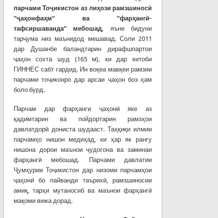
парчами То
ҷ
икистон
аз
ли
ҳ
ози
рамзшинос
ӣ
“
ҷ
а
ҳ
онфа
ҳ
м”
ва
“фар
ҳ
анг
ӣ
-
тафсиршаванда”
мебошад
,
яъне бидуни
тарҷума низ маънидод мешавад. Соли 2011
дар Душанбе баландтарин дирафшпартои
ҷаҳон сохта шуд (165 м), ки дар китоби
ГИННЕС сабт гардид. Ин воқеа мавқеи рамзии
парчами тоҷиконро дар арсаи ҷаҳон боз ҳам
боло бурд.
Парчам дар фарҳанги ҷаҳонӣ яке аз
қадимтарин ва пойдортарин рамзҳои
давлатдорӣ дониста шудааст. Таҳқиқи илмии
парчамҳо нишон медиҳад, ки ҳар як рангу
нишона дорои маънои ҷудогона ва заминаи
фарҳангӣ мебошад. Парчами давлатии
Ҷумҳурии Тоҷикистон дар низоми парчамҳои
ҷаҳонӣ бо пайванди таърихӣ, рамзшиносии
амиқ, тарҳи мутаносиб ва маънои фарҳангӣ
мақоми вижа дорад.