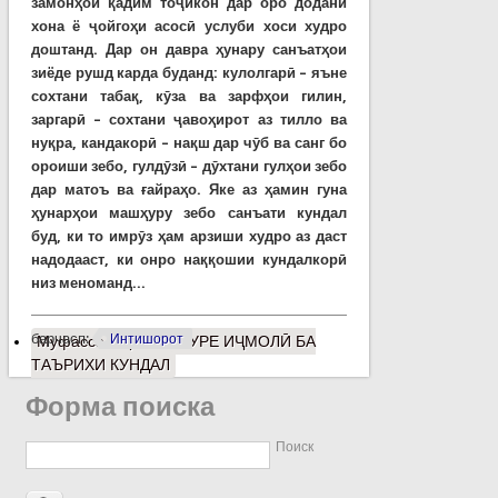
замонҳои қадим тоҷикон дар оро додани
хона ё ҷойгоҳи асосӣ услуби хоси худро
доштанд. Дар он давра ҳунару санъатҳои
зиёде рушд карда буданд: кулолгарӣ – яъне
сохтани табақ, кӯза ва зарфҳои гилин,
заргарӣ – сохтани ҷавоҳирот аз тилло ва
нуқра, кандакорӣ – нақш дар чӯб ва санг бо
ороиши зебо, гулдӯзӣ – дӯхтани гулҳои зебо
дар матоъ ва ғайраҳо. Яке аз ҳамин гуна
ҳунарҳои машҳуру зебо санъати кундал
буд, ки то имрӯз ҳам арзиши худро аз даст
надодааст, ки онро наққошии кундалкорӣ
низ меноманд...
барчасп:
Интишорот
Муфассалтар
о МУРУРЕ ИҶМОЛӢ БА
ТАЪРИХИ КУНДАЛ
Форма поиска
Поиск