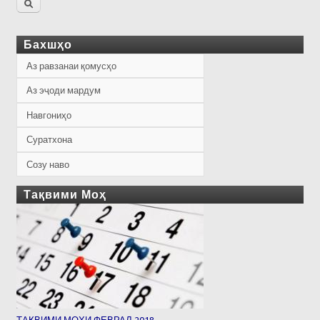
Бахшҳо
Аз равзанаи қомусҳо
Аз эҷоди мардум
Навгониҳо
Суратхона
Созу наво
Тақвими Моҳ