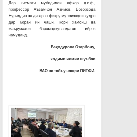
Дар кисмати мубодилаи афкор д.и.ф.,
профессор Аъзамҷон Азимов, Бозорзода
Нуриддин ва дигарон фикру мулоизаҳои ҳудро
дар бораи ин ҷашн, кори ҳамоиш ва
маърузаҳои баромадкунандагон иброз
намуданд.
Баҳ
одурова
Озарбону
,
ходими илмии шуъбаи
ВАО ва табъу нашри ПИТФИ.