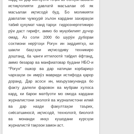
истиқлолияти давлатӣ масъалаи об як
масъалаи иқтисодӣ буд. Бо моликияти
давлатии ҷумҳурӣ эълон кардани захираҳои
табиӣ ҳукумат чанд тарҳи гидроэнергетикиро
рӯи даст гирифт, аммо бо муқобилият дучор
омад. Аз соли 2000 бо шурӯи дубораи
сохтмони нерӯгоҳи Роғун ин зиддиятҳо, ки
шакли баҳсҳои иқтисодиву техникиро
доштанд, ба ҷанги иттилоотӣ табдил ёфтанд,
аммо безарар ва манфиатовар будани НБО-и
“Роғун” ошкор ва дар натиҷаи корбариҳо
чархаҳои он имрӯз мавриди истифода қарор
доранд. Дар асоси ин, маърузакунанда бо
факту далели фаровон ва мубрам хулоса
кард, ки барои матбуоти мо омода кардани
журналистони экологӣ ва журналистони илмӣ
ва дар назди факултаҳои таърих,
сиёсатшиносӣ, иқтисодӣ, технологӣ, биологӣ
ва монанди инҳо кушодани курсҳои
журналистӣ тақозои замон аст.