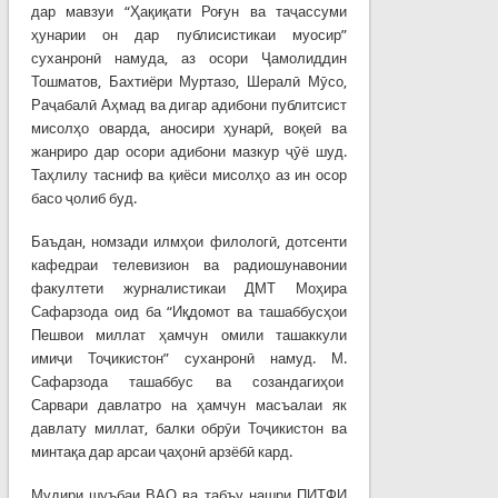
дар мавзуи “Ҳақиқати Роғун ва таҷассуми
ҳунарии он дар публисистикаи муосир”
суханронӣ намуда, аз осори Ҷамолиддин
Тошматов, Бахтиёри Муртазо, Шералӣ Мӯсо,
Раҷабалӣ Аҳмад ва дигар адибони публитсист
мисолҳо оварда, аносири ҳунарӣ, воқеӣ ва
жанриро дар осори адибони мазкур ҷӯё шуд.
Таҳлилу тасниф ва қиёси мисолҳо аз ин осор
басо ҷолиб буд.
Баъдан, номзади илмҳои филологӣ, дотсенти
кафедраи телевизион ва радиошунавонии
факултети журналистикаи ДМТ Моҳира
Сафарзода оид ба “Иқдомот ва ташаббусҳои
Пешвои миллат ҳамчун омили ташаккули
имиҷи Тоҷикистон” суханронӣ намуд. М.
Сафарзода ташаббус ва созандагиҳои
Сарвари давлатро на ҳамчун масъалаи як
давлату миллат, балки обрӯи Тоҷикистон ва
минтақа дар арсаи ҷаҳонӣ арзёбӣ кард.
Мудири шуъбаи ВАО ва табъу нашри ПИТФИ