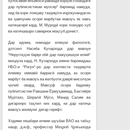
хулосавии инъикоси раванди корҳои созандагӣ
дар публисистикаи муосир” баромад намуда,
оид ба кори лоиҳаву таҳқиқоти иҷрокунандагон
ва ҳамчунин осори марбутаи мавзуъ як навъ
натиҷагирӣ кард. М. Муродӣ кори лоиҳаро хуб
ва натиҷаашро самарнок маҳсуб донист.
Дар идома, номзади илмҳои филологӣ,
дотсент Насиба Кучарзода дар мавзуи
“Неругоҳҳои барқи обӣ дар пажуҳишҳои илмӣ”
маъруза кард. Н. Кучарзода зимни баромадаш
НБО-и “Роғун”-ро дар контексти таҳқиқоти
илмиву оммавӣ баррасӣ намуда, аз осори
марбут ба мавзуъ ва матбуоти даврӣ мисолҳои
ҷолиб овард. Мавсуф осори бадеиву
публитсистии Равшани Ёрмуҳаммад, Бахтиёри
Муртазо, Шералӣ Мӯсо, Маҷид Салим ва
дигаронро таҳлил низ кард, ки дар натиҷа
мавзуъ мазмуни дигар гирифт.
Ходими пешбари илмии шуъбаи ВАО ва табъу
нашр, д.и.ф., профессор Меҳроб Ҷумъазода