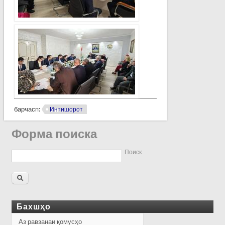
барчасп:
Интишорот
Форма поиска
Поиск
Бахшҳо
Аз равзанаи қомусҳо