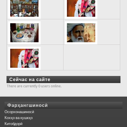
Сейчас на сайте
There are currently 0 users online.
Фарҳангшиносӣ
Осорхонашиносӣ
Кохҳо ва кушкҳо
Китобдорӣ