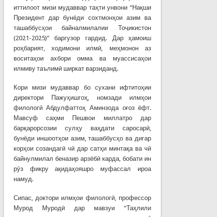
иттилоот мизи мудаввар таҳти унвони “Нақши
Президент дар бунёди сохтмонҳои азим ва
ташаббусҳои байналмилалии Тоҷикистон
(2021-2025)” баргузор гардид. Дар ҳамоиш
роҳбарият, ходимони илмӣ, меҳмонон аз
воситаҳои ахбори омма ва муассисаҳои
илмиву таълимӣ ширкат варзиданд.
Кори мизи мудаввар бо сухани ифтитоҳии
директори Пажуҳишгоҳ, номзади илмҳои
филологӣ Абдулфаттоҳ Аминзода оғоз ёфт.
Мавсуф саҳми Пешвои миллатро дар
барқарорсозии сулҳу ваҳдати саросарӣ,
бунёди иншоотҳои азим, ташаббусҳо ва дигар
корҳои созандагӣ чӣ дар сатҳи минтақа ва чӣ
байнулмилал беназир арзёбӣ карда, бобати ин
рӯз фикру ақидаҳояшро муфассал ироа
намуд.
Сипас, доктори илмҳои филологӣ, профессор
Мурод Муродӣ дар мавзуи “Таҳлили