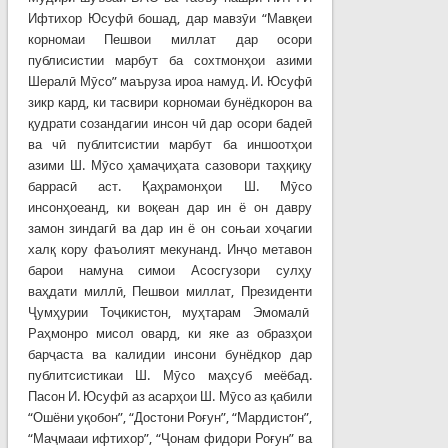
Ифтихор Юсуфӣ бошад, дар мавзӯи “Мавқеи
корномаи Пешвои миллат дар осори
публисистии марбут ба сохтмонҳои азими
Шералӣ Мӯсо” маъруза ироа намуд. И. Юсуфӣ
зикр кард, ки тасвири корномаи бунёдкорон ва
қудрати созандагии инсон чӣ дар осори бадеӣ
ва чӣ публитсистии марбут ба иншоотҳои
азими Ш. Мӯсо ҳамаҷиҳата сазовори таҳқиқу
баррасӣ аст. Қаҳрамонҳои Ш. Мӯсо
инсонҳоеанд, ки воқеан дар ин ё он давру
замон зиндагӣ ва дар ин ё он соњаи хоҷагии
халқ кору фаъолият мекунанд. Инҷо метавон
барои намуна симои Асосгузори сулҳу
ваҳдати миллӣ, Пешвои миллат, Президенти
Ҷумҳурии Тоҷикистон, муҳтарам Эмомалӣ
Раҳмонро мисол овард, ки яке аз образҳои
барҷаста ва калидии инсони бунёдкор дар
публитсистикаи Ш. Мӯсо маҳсуб меёбад.
Пасон И. Юсуфӣ аз асарҳои Ш. Мӯсо аз қабили
“Ошёни уқобон”, “Достони Роғун”, “Мардистон”,
“Маҷмааи ифтихор”, “Ҷонам фидори Роғун” ва