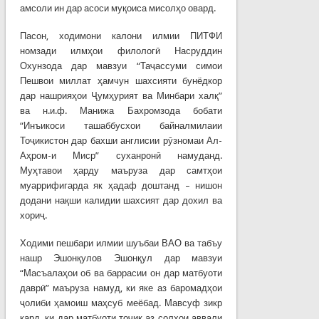
амсоли ин дар асоси муқоиса мисолҳо овард.
Пасон, ходимони калони илмии ПИТФИ
номзади илмҳои филологӣ Насруддин
Охунзода дар мавзуи “Таҷассуми симои
Пешвои миллат ҳамчун шахсияти бунёдкор
дар нашрияҳои Ҷумҳурият ва Минбари халқ”
ва н.и.ф. Манижа Бахромзода бобати
“Инъикоси ташаббусхои байналмилаии
Тоҷикистон дар бахши англисии рӯзномаи Ал-
Аҳром-и Миср” суханронӣ намуданд.
Муҳтавои ҳарду маъруза дар самтҳои
муаррифигарда як ҳадаф доштанд – нишон
додани нақши калидии шахсият дар дохил ва
хориҷ.
Ходими пешбари илмии шуъбаи ВАО ва табъу
нашр Эшонқулов Эшонқул дар мавзуи
“Масъалаҳои об ва баррасии он дар матбуоти
даврӣ” маъруза намуд, ки яке аз баромадҳои
ҷолиби ҳамоиш маҳсуб меёбад. Мавсуф зикр
кард, ки дар матбуоти тоҷик аз солҳои аввали