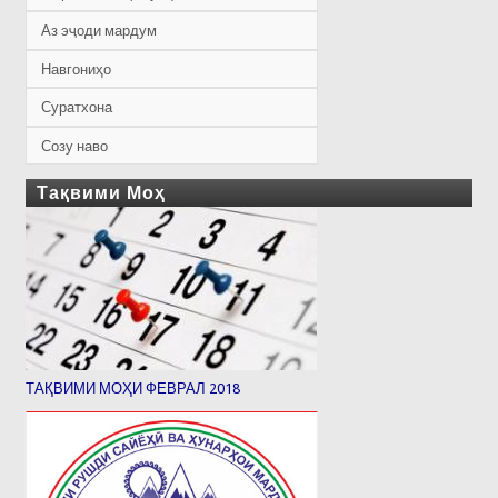
Аз эҷоди мардум
Навгониҳо
Суратхона
Созу наво
Тақвими Моҳ
ТАҚВИМИ МОҲИ ФЕВРАЛ 2018