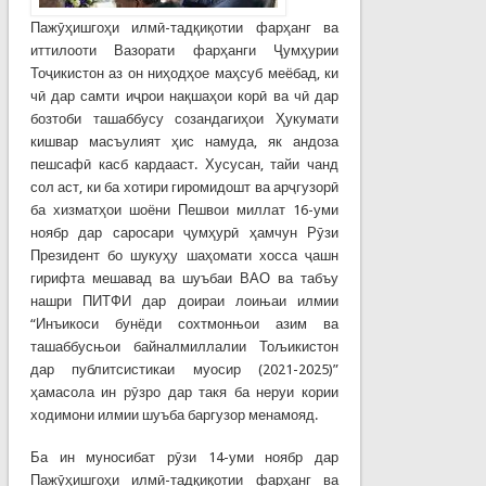
Пажӯҳишгоҳи илмӣ-тадқиқотии фарҳанг ва
иттилооти Вазорати фарҳанги Ҷумҳурии
Тоҷикистон аз он ниҳодҳое маҳсуб меёбад, ки
чӣ дар самти иҷрои нақшаҳои корӣ ва чӣ дар
бозтоби ташаббусу созандагиҳои Ҳукумати
кишвар масъулият ҳис намуда, як андоза
пешсафӣ касб кардааст. Хусусан, тайи чанд
сол аст, ки ба хотири гиромидошт ва арҷгузорӣ
ба хизматҳои шоёни Пешвои миллат 16-уми
ноябр дар саросари ҷумҳурӣ ҳамчун Рӯзи
Президент бо шукуҳу шаҳомати хосса ҷашн
гирифта мешавад ва шуъбаи ВАО ва табъу
нашри ПИТФИ дар доираи лоињаи илмии
“Инъикоси бунёди сохтмонњои азим ва
ташаббусњои байналмиллалии Тољикистон
дар публитсистикаи муосир (2021-2025)”
ҳамасола ин рӯзро дар такя ба неруи кории
ходимони илмии шуъба баргузор менамояд.
Ба ин муносибат рӯзи 14-уми ноябр дар
Пажӯҳишгоҳи илмӣ-тадқиқотии фарҳанг ва