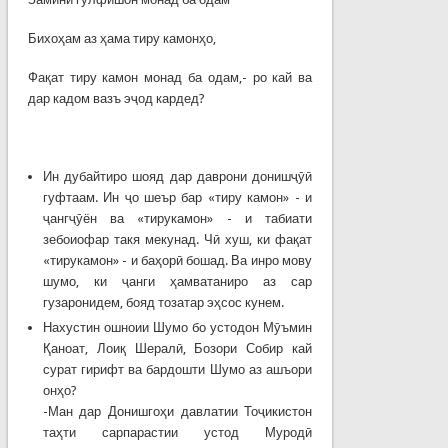
Бихоҳам аз ҳама тиру камонҳо,
Фақат тиру камон монад ба одам,- ро кай ва
дар кадом вазъ эҷод кардед?
Ин дубайтиро шояд дар даврони донишҷӯӣ
гуфтаам. Ин ҷо шеър бар «тиру камон» - и
ҷангҷӯён ва «тирукамон» - и табиати
зебоиофар такя мекунад. Чӣ хуш, ки фақат
«тирукамон» - и баҳорӣ бошад. Ва инро мову
шумо, ки ҷанги ҳамватаниро аз сар
гузаронидем, бояд тозатар эҳсос кунем.
Нахустин ошноии Шумо бо устодон Мӯъмин
Қаноат, Лоиқ Шералӣ, Бозори Собир кай
сурат гирифт ва бардошти Шумо аз ашъори
онҳо?
-Ман дар Донишгоҳи давлатии Тоҷикистон
таҳти сарпарастии устод Муродӣ