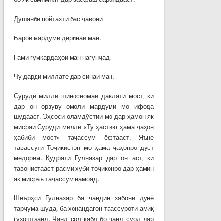
Душанбе пойтахти бас ҷавонӣ
Барои мардуми деринаи ман.
Ғами гумкардаҳои ман нағунҷад,
Чу дарди миллате дар синаи ман.
Суруди миллӣ шиносномаи давлати мост, ки
дар он орзуву омоли мардуми мо ифода
шудааст. Эҳсоси оламдӯстии мо дар ҳамон як
мисраи Суруди миллӣ «Ту ҳастию ҳама ҷаҳон
ҳабиби мост» таҷассум ёфтааст. Яъне
тавассути Тоҷикистон мо ҳама ҷаҳонро дӯст
медорем. Қудрати Гулназар дар он аст, ки
тавонистааст расми хуби тоҷиконро дар ҳамин
як мисраъ таҷассум намояд.
Шеърҳои Гулназар ба чандин забони дунё
тарҷума шуда, ба хонандагон таассуроти амиқ
гузоштаанд. Чанд сол қабл бо чанд суол дар