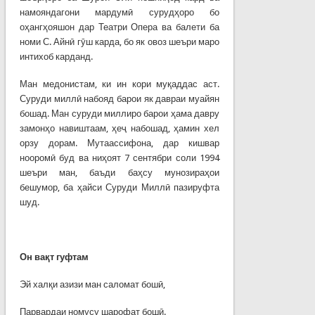
намояндагони мардумӣ сурудҳоро бо
оҳангҳояшон дар Театри Опера ва балети ба
номи С. Айнӣ гӯш карда, бо як овоз шеъри маро
интихоб карданд.
Ман медонистам, ки ин кори муқаддас аст.
Суруди миллӣ набояд барои як давраи муайян
бошад. Ман суруди миллиро барои ҳама давру
замонҳо навиштаам, ҳеҷ набошад, ҳамин хел
орзу дорам. Мутаассифона, дар кишвар
нооромӣ буд ва ниҳоят 7 сентябри соли 1994
шеъри ман, баъди баҳсу мунозираҳои
бешумор, ба ҳайси Суруди Миллӣ пазируфта
шуд.
Он вақт гуфтам
Эй халқи азизи ман саломат бошӣ,
Парвардаи номусу шарофат бошӣ.