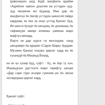
(равонашон шод бод!) маҳфили адабии
«Адибони ҷавон» доштем ва устодон зуд-
зуд меҳмони мо буданд. Ман дар ин
маҳфилҳо бо бисёр устодон шиносоӣ пайдо
кардаам, ки яке аз онҳо устод Қаноат буд.
Ин шахси бузург бо шеъраш, бо донишаш, бо
тафаккури амиқи илмиаш ҳамеша маро
мафтун мекард.
Вақте ки дар курси се мехондам, чанд
шеърамро ба идораи «Садои Шарқ» бурдам.
Мӯъмин Қаноат онҳоро қироат кард ва бо
хушнудӣ ба Маҳмуд Воҳид,
ки он ҷо ҳозир буд, гуфт: - Ку, як бор ту хон.
Маҳмудҷон дастхати маро гирифту шеъри
«Дар сари гӯри аскари гумном»-ро бо овози
нотакрораш қироат кард.
Қаноат гуфт: