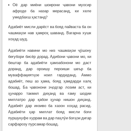
Оё дар миёни шоирони ҷавони муосир
афроде ба назар мерасанд, ки хеле
умедбахш ҳастанд?
Адабиёт мисли дарёст ва бояд пайваста ба он
чашмаҳои нав ҳамроҳ шаванд. Вагарна хушк
хоҳад шуд.
Адабиёти навини мо низ чашмаҳои ҷӯшону
беғубори бисёр дорад. Адибони ҷавони мо, ки
бештар ба адабиёти ҳамзабонони мо даст
доранд, дар ороишу пероиши шеър ба
муваффақиятҳое ноил гардиданд. Аммо
адабиёт, пеш аз ҳама, бояд ҳамдарди халқ
бошад. Ба ҷавонони эҷодгар лозим аст, ки
ҳунарро такмил диҳанд ва ғаму шодии
миллатро дар қабои ҳунар нишон диҳанд.
Адабиёт дар инзиво ба хазон хоҳад расид.
Адабиёти ҳар миллат бояд мисли боғи
пуршукуфе хуррам ва дар паҳлӯи боғҳои дигар
сарфарозу пурсамар бошад.