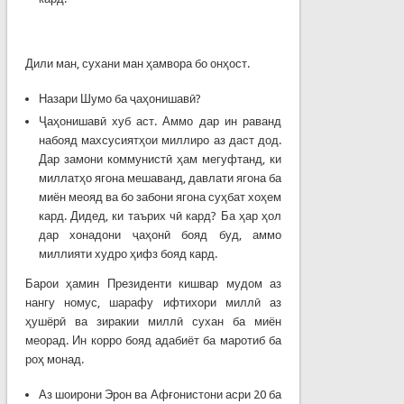
Дили ман, сухани ман ҳамвора бо онҳост.
Назари Шумо ба ҷаҳонишавӣ?
Ҷаҳонишавӣ хуб аст. Аммо дар ин раванд
набояд махсусиятҳои миллиро аз даст дод.
Дар замони коммунистӣ ҳам мегуфтанд, ки
миллатҳо ягона мешаванд, давлати ягона ба
миён меояд ва бо забони ягона суҳбат хоҳем
кард. Дидед, ки таърих чӣ кард? Ба ҳар ҳол
дар хонадони ҷаҳонӣ бояд буд, аммо
миллияти худро ҳифз бояд кард.
Барои ҳамин Президенти кишвар мудом аз
нангу номус, шарафу ифтихори миллӣ аз
ҳушёрӣ ва зиракии миллӣ сухан ба миён
меорад. Ин корро бояд адабиёт ба маротиб ба
роҳ монад.
Аз шоирони Эрон ва Афғонистони асри 20 ба