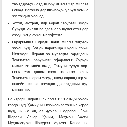
тамаддунҳо бояд шиору амали ҳар миллат
бошад. Вагарна дар инзивоҳо булбул ҳам ба
зоғ табдил меёбад.
Устод, лутфан, дар бораи зарурати эҷоди
Суруди Миллӣ ва дастболо шуданатон дар
озмун чанд сухан мегуфтед?
Офариниши Суруди нави миллӣ тақозои
замон буд. Баъди пароканда шудани собиқ
Иттиҳоди Шӯравӣ ва мустақил гардидани
Тоҷикистон зарурияти офаридани Суруди
миллӣ ба миён омад. Озмуни суруд чор-
панҷ сол давом кард ва агар вазъи
Тоҷикистон ором мебуд, шояд барвақттар мо
соҳиби яке аз рамзҳои давлатдории худ
мегаштем.
Бо қарори Шӯрои Олӣ соли 1991 озмун эълон
карда шуд. Ҳамчунин, комиссияе ташкил карда
шуд, ки ба он, аз ҷумла, шодравон Лоиқ
Шералӣ, Аскар Ҳаким, Меҳмон Бахтӣ,
Муҳаммадҷон Шукуров, Мӯъмин Қаноат ва