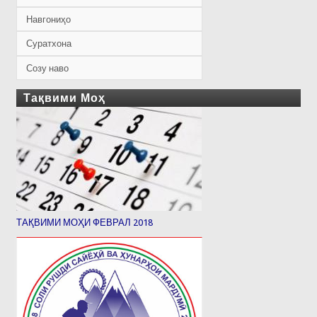
Навгониҳо
Суратхона
Созу наво
Тақвими Моҳ
ТАҚВИМИ МОҲИ ФЕВРАЛ 2018