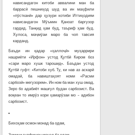
нависандагон китоби аввалини ман ба
баррасӣ пешниҳод шуд ва ин маҳфили
«пӯстканӣ» дар ҳузури котиби Иттиҳодияи
нависандагон Мӯъмин Қаноат баргузор
гардид. Танқид ҳам буд, таъриф ҳам буд.
Хулоса, маҷмӯаи маро ба чоп тавсия
карданд.
Баъди ин қадар «ҳаллоҷӣ» муҳаррири
нашриёти «Ирфон» устод Қутбӣ Киром боз
«сари маро хушк тарошид». Баъдан устод
Қутбӣ гуфт: «Китоби хуб. Ту, ки нав аз аскарӣ
омадаӣ, ба навиштаҳоят номи «Расми
сарбозӣ» мегузорем». Ин ном ба ман хуш омад.
Зеро бо адабиёт машғул будан сарбозист. Ва
воқеан то имрӯз кори ҳамарӯзаи мо – адибон
сарбозист.
Бихоҳам осмон монад ба одам,
Замини гулфишон монад ба одам