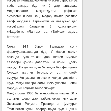
маҷмӯаи Гулназар бо номи «Расми сарбозӣ» ба
табъ расида буд, ки ӯ дар ашъораш
меҳанпарастӣ, меҳнатдӯстӣ, рафоқат,
эҳтироми инсон, зан, модар, покию ростиро
васф кардааст. Тараннуми ин мавзӯъҳо дар
маҷмӯаҳои баъдинаи ӯ «Дастархон»,
«Нардбон», «Лангар» ва «Табхол» идома
ёфтааст.
Соли 1994 барои Гулназар соли
фаромӯшнашаванда буд. Ӯ барои саҳми
арзанда гузоштанаш дар шеъри муосир
сазовори Ҷоизаи давлатии ба номи Рӯдакӣ
гардид. Ва дар озмуни бахшида ба офаридани
Суруди миллии Тоҷикистон ва интихоби
суруди Анҷумани тоҷикони ҷаҳон дастболо
шуд. Моҳи ноябри соли 1995 унвони Шоири
мардумии Тоҷикистонро гирифт.
Ҳанӯз соли 1996 ба муносибати ҷашни 50 –
солагии шоир дар табрикномаи муҳтарам
Эмомалӣ Раҳмон, Президенти Ҷумҳурии
Тоҷикистон чунин оварда шуда буд: «Ҷашни