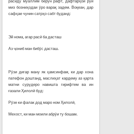
расиду муаллим берун рафт, дафтарҳои рӯи
миз бозниҳодаи ӯро варақ задем. Воқеан, дар
сафҳае чунин сатрҳо сабт буданд:
Эй нома, агар расӣ ба дасташ
Аз ҷониб ман бибӯс дасташ.
Рӯзи дигар ману як ҳамсинфам, ки дар хона
патефон доштанд, маслиҳат кардему аз қарта
матни сурудеро навишта гирифтем ва ин
ғазали Ҳилолӣ буд:
Рӯзе ки фалак дод маро ном Ҳилолӣ,
Мехост, ки ман моили абрӯи ту бошам.