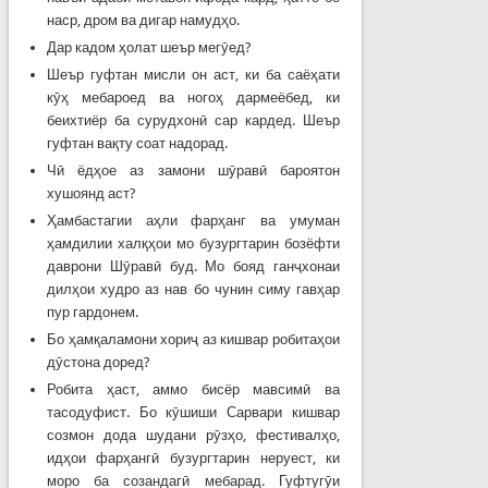
наср, дром ва дигар намудҳо.
Дар кадом ҳолат шеър мегӯед?
Шеър гуфтан мисли он аст, ки ба саёҳати
кӯҳ мебароед ва ногоҳ дармеёбед, ки
беихтиёр ба сурудхонӣ сар кардед. Шеър
гуфтан вақту соат надорад.
Чӣ ёдҳое аз замони шӯравӣ бароятон
хушоянд аст?
Ҳамбастагии аҳли фарҳанг ва умуман
ҳамдилии халқҳои мо бузургтарин бозёфти
даврони Шӯравӣ буд. Мо бояд ганҷхонаи
дилҳои худро аз нав бо чунин симу гавҳар
пур гардонем.
Бо ҳамқаламони хориҷ аз кишвар робитаҳои
дӯстона доред?
Робита ҳаст, аммо бисёр мавсимӣ ва
тасодуфист. Бо кӯшиши Сарвари кишвар
созмон дода шудани рӯзҳо, фестивалҳо,
идҳои фарҳангӣ бузургтарин неруест, ки
моро ба созандагӣ мебарад. Гуфтугӯи