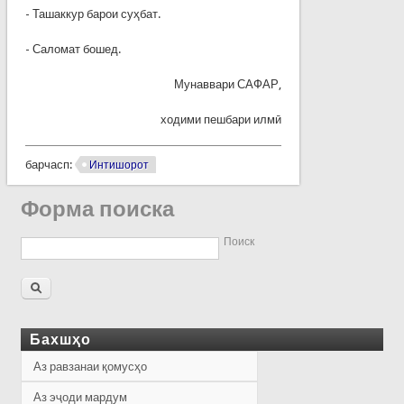
- Ташаккур барои суҳбат.
- Саломат бошед.
Мунаввари САФАР,
ходими пешбари илмӣ
барчасп:
Интишорот
Форма поиска
Поиск
Бахшҳо
Аз равзанаи қомусҳо
Аз эҷоди мардум