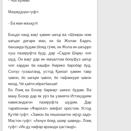
- Чоп кунем?
Маҳмудҷон гуфт:
- Ба ман маъқул!
Баъди чанд вақт ҳамин шеър ва «Шоира» ном
шеъри дигари ман, ки ба Жолаи Бадеъ
бахшида будам (бояд гӯям, ки Жола ин шеърро
хуш пазируфта буд), дар «Садои Шарқ» чоп
шуд. Он вақт дар ин маҷаллаи бонуфуз шеър
чоп кардан ба кашфи Амрико баробар буд.
Солҳо гузаштанд, устод Қаноат ҳамин тавр
ҷавон, бо шеъри ҷавон, бо тафаккури ҷавон
монд. Чӣ ҳаёти ибратбахше!
Бо Лоиқ ва Бозор барвақт шинос будам. Ва
ману Бозор дар як рӯз ба узвияти Иттиҳодияи
нависандагон пазируфта шудем. Дар
тарабхонаи «Фароғат» зиёфат оростем. Устод
Қутбӣ гуфт: «Замон ба пешонаатон мӯҳр зад!»
Мастон гуфт: «Акнун бояд шоир шавед». Лоиқ
гуфт: «Ин ду нафар арзанда ҳастанд!».