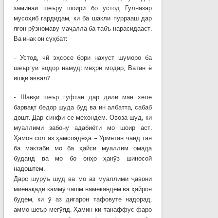
заминаи шеъру шоирӣ бо устод Гулназар
мусоҳиб гардидам, ки ба шакли пуррааш дар
ягон рӯзномаву маҷалла ба табъ нарасидааст.
Ва инак он суҳбат:
- Устод, чӣ эҳсосе бори нахуст шуморо ба
шеъргӯӣ водор намуд: меҳри модар, Ватан ё
ишқи аввал?
- Шавқи шеър гуфтан дар дили ман хеле
барвақт бедор шуда буд ва ин албатта, сабаб
дошт. Дар синфи се мехондем. Овоза шуд, ки
муаллими забону адабиёти мо шоир аст.
Ҳамон сол аз ҳамсоядеҳа – Урметан чанд тан
ба мактаби мо ба ҳайси муаллим омада
буданд ва мо бо онҳо ҳанӯз шиносоӣ
надоштем.
Дарс шурӯъ шуд ва мо аз муаллими ҷавони
миёнақади каммӯ чашм намекандем ва ҳайрон
будем, ки ӯ аз дигарон тафовуте надорад,
аммо шеър мегӯяд. Ҳамин ки танаффус фаро