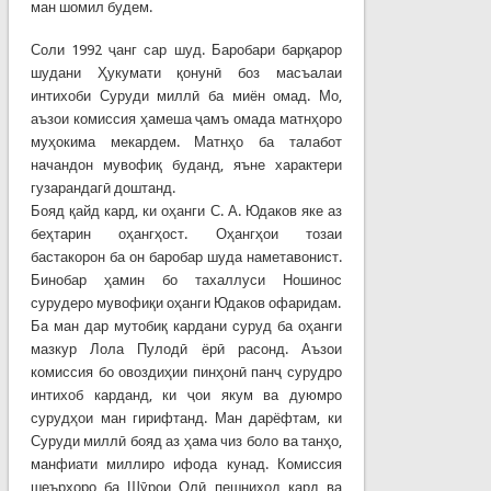
ман шомил будем.
Соли 1992 ҷанг сар шуд. Баробари барқарор
шудани Ҳукумати қонунӣ боз масъалаи
интихоби Суруди миллӣ ба миён омад. Мо,
аъзои комиссия ҳамеша ҷамъ омада матнҳоро
муҳокима мекардем. Матнҳо ба талабот
начандон мувофиқ буданд, яъне характери
гузарандагӣ доштанд.
Бояд қайд кард, ки оҳанги С. А. Юдаков яке аз
беҳтарин оҳангҳост. Оҳангҳои тозаи
бастакорон ба он баробар шуда наметавонист.
Бинобар ҳамин бо тахаллуси Ношинос
сурудеро мувофиқи оҳанги Юдаков офаридам.
Ба ман дар мутобиқ кардани суруд ба оҳанги
мазкур Лола Пулодӣ ёрӣ расонд. Аъзои
комиссия бо овоздиҳии пинҳонӣ панҷ сурудро
интихоб карданд, ки ҷои якум ва дуюмро
сурудҳои ман гирифтанд. Ман дарёфтам, ки
Суруди миллӣ бояд аз ҳама чиз боло ва танҳо,
манфиати миллиро ифода кунад. Комиссия
шеърҳоро ба Шӯрои Олӣ пешниҳод кард ва