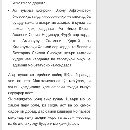
киҳо ихлос доред?
Аз зумраи шоирони Эрону Афғонистон
бисёре ҳастанд, ки осори онҳо метавонад ба
рушду камоли шеъри мо ҳамдастӣ кунад ва
воқеан ҳам, кардааст. Аз Нимо Юшич,
Ахавони Солис, Нодирпур, Фурӯғ сар карда
то Аминпуру Салмони Ҳиротӣ, аз
Халилуллоҳи Халилӣ сар карда, то Восифи
Бохтарию Лайлои Сироҳат шеъри миллии
худро нав кардаанд ва тарозуҳои онҳо ба
адибони мо бетаъсир намондааст.
Агар сухан аз адибони собиқ Шӯравӣ равад,
ҷои гап нест. Ман ҳамеша афсӯс мехӯрам, ки
чунин ҳамдиливу ҳамнафасии эҷодӣ имрӯз
барқарор нест.
Як ҳақиқатро бояд зикр кунам. Шеъри мо бо
ҳамон пару боле, ки соҳиб аст ва бо ҳамон
садое, ки дорад, дар самои кишвари мо парвоз
мекунад, ғаму шодии моро таҷассум месозад
ва бо дили хурду бузурги мо ҳамҷӯр аст.