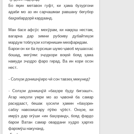
Бо яқин метавон гуфт, ки ҳама бузургони
адаби мо аз ин сарчашмаи равшану беғубор
баҳрабардорӣ кардаанд.
Ман басе афсӯс мехӯрам, ки наққош нестам,
вагарна дар зимни рубоиву дубайтиҳои
мардум тоблуҳои хотирнишин меофаридам.
Барои он ки ба пурсиши шумо ҷавоб мушаххас
бошад, мегӯям: эҷодкори воқеӣ бояд ҳама
намуди эҷодро фаро гирад. Ва ин кори осон
нест.
- Солҳои донишҷӯиро чӣ сон тавзеҳ мекунед?
- Солҳои донишҷӯӣ «баҳоре буду бигзашт».
Агар ниҳоли умри мо аз ҷавонӣ ба самар
расидааст, бешак ҳосили ҳамин «баҳори»
сабзу навозишгару пӯёю ҷӯёст. Онҳое, ки
имрӯз дар оғӯши «ин баҳоранд», бояд фардо
барои Ватан самар овардани худро ҳаргиз
фаромӯш накунанд.