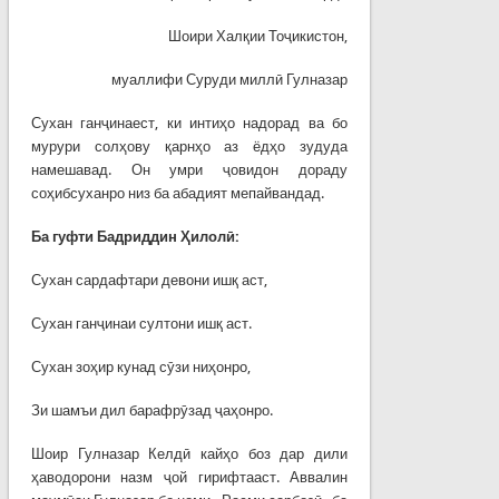
Шоири Халқии Тоҷикистон,
муаллифи Суруди миллӣ Гулназар
Сухан ганҷинаест, ки интиҳо надорад ва бо
мурури солҳову қарнҳо аз ёдҳо зудуда
намешавад. Он умри ҷовидон дораду
соҳибсуханро низ ба абадият мепайвандад.
Ба гуфти Бадриддин Ҳилолӣ:
Сухан сардафтари девони ишқ аст,
Сухан ганҷинаи султони ишқ аст.
Сухан зоҳир кунад сӯзи ниҳонро,
Зи шамъи дил барафрӯзад ҷаҳонро.
Шоир Гулназар Келдӣ кайҳо боз дар дили
ҳаводорони назм ҷой гирифтааст. Аввалин