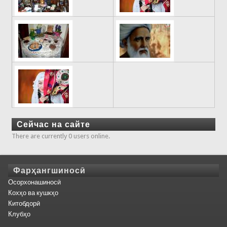
Сейчас на сайте
There are currently 0 users online.
Фарҳангшиносӣ
Осорхонашиносӣ
Кохҳо ва кушкҳо
Китобдорӣ
Клубҳо