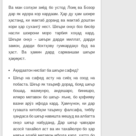
Ва ман солҳои зиёд бо устод Лоиқ ва Бозор
дар як идора кор кардаам. Ҳар ду ҳам шоире
ҳастанд, ки мактаб доранд ва мактаб доштан
кори ҳар сухангӯ нест. Шеъри онҳо боз бисёр
насли шоирони моро тарбия хоҳад кард.
Шеъри онҳо – шеъри дарди миллат, дарди
замон, дарди бохтҳову гумкардаҳо буд ва
ҳаст. Ва ҳамин дард сарманшаи шеъри
ҳақиқист.
Ақидаатон нисбат ба шеъри сафед?
Шеър на сафед асту на сиёҳ на озод на
побаста. Шеър як таъриф дорад, бояд шеър
бошад. мазмунро, андешаро, бинишро,
илмро метавон бо шеър- яъне, бо қофияву
вазни арӯз ифода кард. Ҳамчунон, ки дар
гузашта китобҳои таъриху фалсафа, тиббу
ҳандаса бо шеър навишта мешуд ва албатта
онҳо шеър набуданд. Дар шеър ҷавҳари
асосӣ тахайюл аст ва ин тахайюлро бо ҳар
навъи адабӣ метавон ифода кард, ҳатто бо