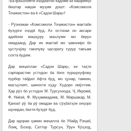
-Ба фаъолияти эҷодиатон кадоме аз нашрияҳо
бештар нақши муҳим дошт: «Комсомоли
Тоҷикистон» ва ё «Садои Шарқ»?
- Рӯзномаи «Комсомоли Тоҷикистон» мактаби
бузурги эҷодӣ буд. Аз остонаи он аксари
адибони машҳуру маълуми мо берун
омадаанд. Дар ин мактаб мо ҷавониро бо
ҷустуҷӯву такопуву ҷасорату ғурур тавъам
сохта будем.
Дар маҷаллаи «Садои Шарқ», ки таҳти
сарпарастии устодон ба боғи пуршукуфову
пурбор табдил ёфта буд, мо ҳунар, тамкин,
масъулият, шинохти худу Худоро омӯхтем.
Ҳар рӯз бо устодон М. Турсунзода, Ҷ. Икромӣ,
Ф. Ниёзӣ, Ф. Муҳаммадиев, М. Миршакар, М.
Қаноат рӯ ба рӯ омадан ва сӯҳбатҳои онҳоро
шунидан, бахти бузург буд.
Дар идораи ҳамин маҷалла бо Убайд Раҷаб,
Лоиқ, Бозор, Саттор Турсун, Ӯрун Кӯҳзод,