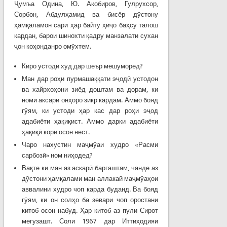
Ҷумъа Одина, Ю. Акобиров, Гулрухсор,
Сорбон, Абдулҳамид ва бисёр дӯстону
ҳамқаламон сари ҳар байту ҳиҷо баҳсу талош
кардан, барои шинохти қадру манзалати сухан
ҷон коҳонданро омӯхтем.
Киро устоди худ дар шеър мешуморед?
Ман дар роҳи пурмашаққати эҷодӣ устодон
ва хайрхоҳони зиёд доштам ва дорам, ки
номи аксари онҳоро зикр кардам. Аммо бояд
гӯям, ки устоди ҳар кас дар роҳи эҷод
адабиёти ҳақиқист. Аммо дарки адабиёти
ҳақиқӣ кори осон нест.
Чаро нахустин маҷмӯаи худро «Расми
сарбозӣ» ном ниҳодед?
Вақте ки ман аз аскарӣ баргаштам, чанде аз
дӯстони ҳамқалами ман аллакай маҷмӯаҳои
аввалини худро чоп карда буданд. Ва бояд
гӯям, ки он солҳо ба зевари чоп оростани
китоб осон набуд. Ҳар китоб аз пули Сирот
мегузашт. Соли 1967 дар Иттиҳодияи