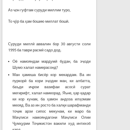
Аз ҷон гуфтам суруди миллии туро,
То ҷӯр ба ҳам бошию миллат бошӣ.
Суруди миллӣ аввалин бор 30 августи соли
1995 ба таври расмӣ садо дод.
Оё намояндаи мардумӣ будан, ба эҷоди
Шумо халал намерасонд?
Ман ҳамеша бисёр кор мекардам. Ва ин
пуркорӣ ба кори эҷодии ман, ки албатта,
баъди иҷрои вазифаи асосӣ сурат
мегирифт, халал намеорад. Яъне, ҳар қадар
ки кор кунам, ба ҳамон андоза илҳомам
меояд. Ва аз ин росто ба халқи шарафманди
тоҷик арзи сипос мекунам, ки маро ба
Маҷлиси намояндагони Маҷлиси Олии
Ҷумҳурии Тоҷикистон вакили худ интихоб
кард.