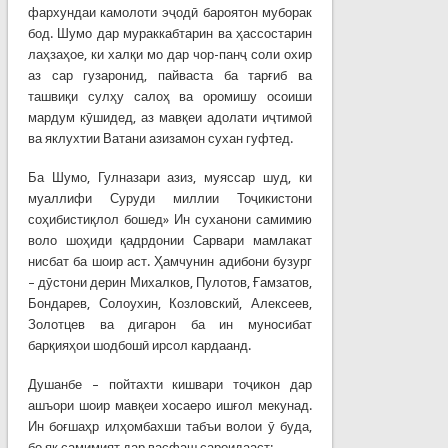
фархундаи камолоти эҷодӣ бароятон муборак
бод. Шумо дар мураккабтарин ва ҳассостарин
лаҳзаҳое, ки халқи мо дар чор-панҷ соли охир
аз сар гузаронид, пайваста ба тарғиб ва
ташвиқи сулҳу салоҳ ва оромишу осоиши
мардум кӯшидед, аз мавқеи адолати иҷтимоӣ
ва яклухтии Ватани азизамон сухан гуфтед.
Ба Шумо, Гулназари азиз, муяссар шуд, ки
муаллифи Суруди миллии Тоҷикистони
соҳибистиқлол бошед» Ин суханони самимию
воло шоҳиди қадрдонии Сарвари мамлакат
нисбат ба шоир аст. Ҳамчунин адибони бузург
– дӯстони дерин Михалков, Пулотов, Ғамзатов,
Бондарев, Солоухин, Козловский, Алексеев,
Золотцев ва дигарон ба ин муносибат
барқияҳои шодбошӣ ирсол кардаанд.
Душанбе – пойтахти кишвари тоҷикон дар
ашъори шоир мавқеи хосаеро ишғол мекунад.
Ин боғшаҳр илҳомбахши табъи волои ӯ буда,
бо як самимият дар васфаш сароидааст: