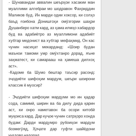
- Шунавандаи аввалин шеърҳои хасакии ман
муаллими алгебраи мо шодравон Фахриддин
Маликов буд. Ин марди одии хоксор, ки солҳо
баъд ғоибона Донишгоҳи омӯзгории шаҳри
Душанберо хатм кард, аз ҳама илмҳо хабардор
буд ва адабиётро аз муаллимони адабиёт
хубтар медонист ва хубтар мефаҳмид. Он кас
чунин насиҳат мекарданд: «Шоир будан
маънои тамоми умр омӯхтанро дорад, яъне
заҳматест, ки самарааш на ҳамеша дилхоҳ
аст».
-Кадоме ба Шумо бештар таъсир расонд:
эҷодиёти шифоҳии мардум, шеъри шоирони
классик ё муосир?
- Эҷодиёти шифоҳии мардуми мо ин қадар
сода, самимӣ, ширин ва ба дилу дида қарин
аст, ки онро наметавон ба осори китобӣ
муқоиса кард. Дар куҷое чунин сатрҳоро хонда
будам: Дарди мардумро рубоиҳои мардум
бозмегӯяд, Ҳоҷате дар гуфти шайёдони
ҷуғдово надорад.