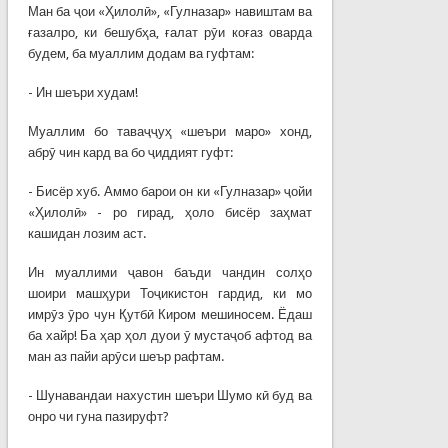
Ман ба ҷои «Ҳилолӣ», «Гулназар» навиштам ва
ғазалро, ки бешубҳа, ғалат рӯи коғаз оварда
будем, ба муаллим додам ва гуфтам:
- Ин шеъри худам!
Муаллим бо таваҷҷуҳ «шеъри маро» хонд,
абрӯ чин кард ва бо ҷиддият гуфт:
- Бисёр хуб. Аммо барои он ки «Гулназар» ҷойи
«Ҳилолӣ» - ро гирад, ҳоло бисёр заҳмат
кашидан лозим аст.
Ин муаллими ҷавон баъди чандин солҳо
шоири машҳури Тоҷикистон гардид, ки мо
имрӯз ӯро чун Қутбӣ Киром мешиносем. Ёдаш
ба хайр! Ба ҳар ҳол дуои ӯ мустаҷоб афтод ва
ман аз пайи арӯси шеър рафтам.
- Шунавандаи нахустин шеъри Шумо кӣ буд ва
онро чи гуна пазируфт?