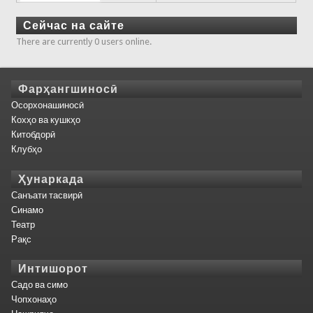
Сейчас на сайте
There are currently 0 users online.
Фарҳангшиносӣ
Осорхонашиносӣ
Кохҳо ва кушкҳо
Китобдорӣ
Клубҳо
Ҳунаркада
Санъати тасвирӣ
Синамо
Театр
Рақс
Интишорот
Садо ва симо
Чопхонаҳо