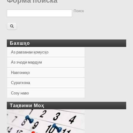
Форма поиска
Поиск
Бахшҳо
Аз равзанаи қомусҳо
Аз эҷоди мардум
Навгониҳо
Суратхона
Созу наво
Тақвими Моҳ