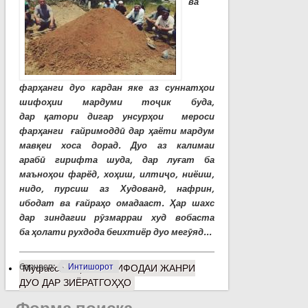
ва
фарҳанги дуо кардан яке аз суннатҳои
шифоҳии мардуми тоҷик буда,
дар қатори дигар унсурҳои мероси
фарҳанги ғайримоддӣ дар ҳаёти мардум
мавқеи хоса дорад. Дуо аз калимаи
арабӣ гирифта шуда, дар луғат ба
маъноҳои фарёд, хоҳиш, илтиҷо, ниёиш,
нидо, пурсиш аз Худованд, нафрин,
ибодат ва ғайраҳо омадааст. Ҳар шахс
дар зиндагии рӯзмарраи худ вобаста
ба ҳолати рухдода беихтиёр дуо мегӯяд...
барчасп:
Интишорот
Муфассалтар
о ИСТИФОДАИ ЖАНРИ
ДУО ДАР ЗИЁРАТГОҲҲО