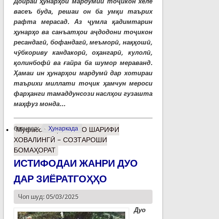
Доираи ҳунарҳои мардумии тоҷикон хеле
васеъ буда, решаи он ба умқи таърих
рафта мерасад. Аз ҷумла қадимтарин
ҳунарҳо ва санъатҳои аҷдодони тоҷикон
ресандагӣ, бофандагӣ, меъморӣ, наққошӣ,
чӯбкориву кандакорӣ, оҳангарӣ, кулолӣ,
қолинбофӣ ва ғайра ба шумор мераванд.
Ҳамаи ин ҳунарҳои мардумӣ дар хотираи
таърихи миллати тоҷик ҳамчун мероси
фарҳанги тамаддунсози наслҳои гузашта
маҳфуз монда...
барчасп:
Ҳунаркада
Муфассалтар
о УСТО ШАРИФИ
ХОВАЛИНГӢ – СОЗТАРОШИ
БОМАҲОРАТ
ИСТИФОДАИ ЖАНРИ ДУО
ДАР ЗИЁРАТГОҲҲО
Чоп шуд: 05/03/2025
Дуо