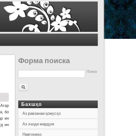
Форма поиска
Поиск
Бахшҳо
 Агар
а, бо
Аз равзанаи қомусҳо
ар ин
Аз эҷоди мардум
уд ин
Навгониҳо