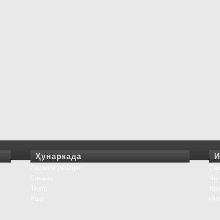
Ҳунаркада
И
Санъати тасвирӣ
Сад
Синамо
Чоп
Театр
На
Рақс
Инт