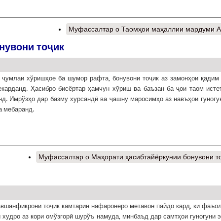
Муфассалтар
о Таомҳои маҳаллии мардуми 
нувони тоҷик
 ҷумлаи хўришҳое ба шумор рафта, бонувони тоҷик аз замонҳои қадим
карданд. Ҳасибро бисёртар ҳамчун хўриш ва баъзан ба ҷои таом ист
д. Имрўзҳо дар базму хурсандӣ ва ҷашну маросимҳо аз навъҳои гуногу
 мебаранд.
Муфассалтар
о Маҳорати ҳасибтайёркунии бонувони т
вшанфикрони тоҷик камтарин нафаронеро метавон пайдо кард, ки фаъо
 худро аз кори омўзгорӣ шурўъ намуда, минбаъд дар самтҳои гуногуни 