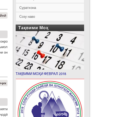
Суратхона
Айнӣ
Созу наво
Тақвими Моҳ
 онро
еъмол
ни он
ТАҚВИМИ МОҲИ ФЕВРАЛ 2018
оҷик
лияти
эҷодӣ