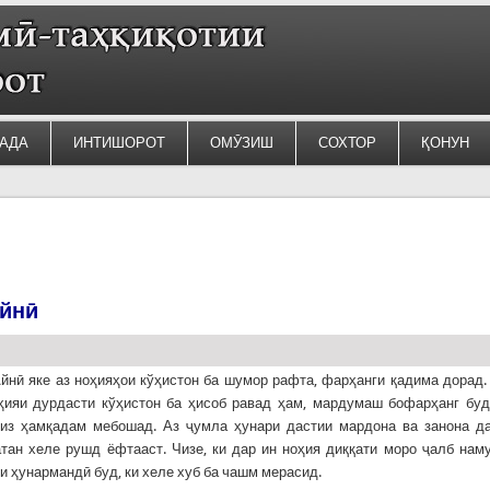
АДА
ИНТИШОРОТ
ОМӮЗИШ
СОХТОР
ҚОНУН
Айнӣ
йнӣ яке аз ноҳияҳои кўҳистон ба шумор рафта, фарҳанги қадима дорад.
ҳияи дурдасти кўҳистон ба ҳисоб равад ҳам, мардумаш бофарҳанг буд
низ ҳамқадам мебошад. Аз ҷумла ҳунари дастии мардона ва занона д
тан хеле рушд ёфтааст. Чизе, ки дар ин ноҳия диққати моро ҷалб нам
и ҳунармандӣ буд, ки хеле хуб ба чашм мерасид.