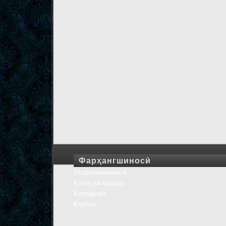
Фарҳангшиносӣ
Осорхонашиносӣ
Кохҳо ва кушкҳо
Китобдорӣ
Клубҳо