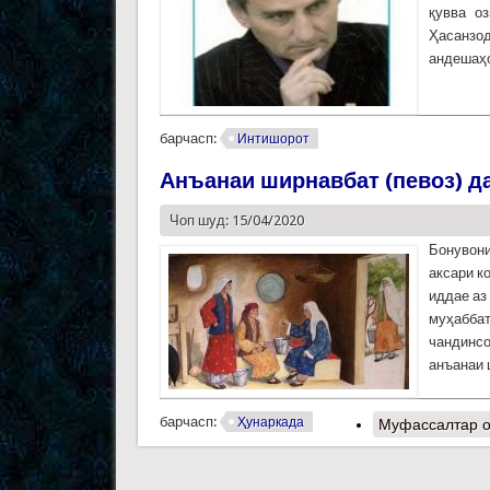
қувва о
Ҳасанзо
андешаҳо
барчасп:
Интишорот
Анъанаи ширнавбат (певоз) да
Чоп шуд: 15/04/2020
Бонувони
аксари к
иддае аз
муҳаббат
чандинсо
анъанаи 
барчасп:
Ҳунаркада
Муфассалтар
о