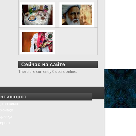
Сейчас на сайте
There are currently 0 users online.
нтишорот
о ва симо
хонаҳо
шрияҳо
ернет