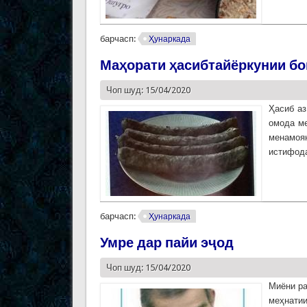
барчасп:
Ҳунаркада
Маҳорати ҳасибтайёркунии бо
Чоп шуд: 15/04/2020
Ҳасиб аз
омода ме
менамоян
истифода
барчасп:
Ҳунаркада
Умре дар пайи эҷод
Чоп шуд: 15/04/2020
Миёни ра
меҳнатии