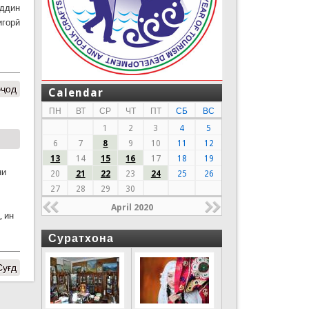
ддин
игорӣ
эҷод
Calendar
ПН
ВТ
СР
ЧТ
ПТ
СБ
ВС
1
2
3
4
5
6
7
8
9
10
11
12
13
14
15
16
17
18
19
ни
20
21
22
23
24
25
26
27
28
29
30
April 2020
, ин
Суратхона
Суғд