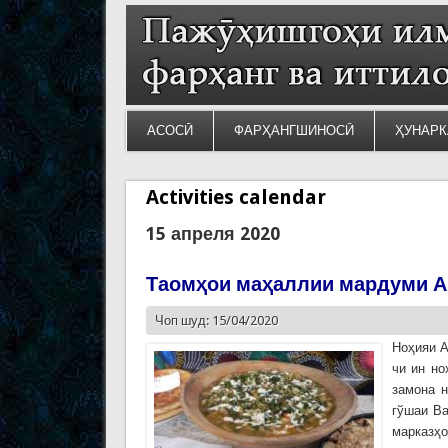
АСОСӢ
ФАРҲАНГШИНОСӢ
ҲУНАРК
Activities calendar
15 апреля 2020
Таомҳои маҳаллии мардуми 
Чоп шуд: 15/04/2020
Ноҳияи А
чи ин но
замона 
гўшаи Ва
марказҳо