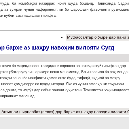
змуда, ба комёбиҳои назаррас ноил шуда бошанд. Нависанда Садри
да аз зумраи чунин нафаронест, ки бо шарофати фаъолияти рўзноман
и публитсистиаш шакл гирифта,
Муфассалтар
о Умре дар пайи 
р бархе аз шаҳру навоҳии вилояти Суғд
 тоҷик бо мақсади осон гардидани корашон ва натиҷаи хуб гирифтан дар
орҳои рўзгор усули шарикиро пеша менамоянд. Бо ин васила ба роҳ монда
 корҳои занон ба манфиати ҳамаи онҳо буда, тифоқӣ, якдилӣ ва меҳру
 нисбат ҳамдигарро ба вуҷуд меорад. Яке аз чунин амалҳо, ки таҷрибаи
ла дошта, то имрўз дар байни занони кўҳистони Тоҷикистон боқӣ мондааст
ширнавбат мебошад.
 Анъанаи ширнавбат (певоз) дар бархе аз шаҳру навоҳии вилояти 