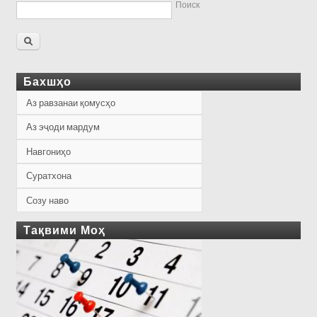
Поиск
Бахшҳо
Аз равзанаи қомусҳо
Аз эҷоди мардум
Навгониҳо
Суратхона
Созу наво
Тақвими Моҳ