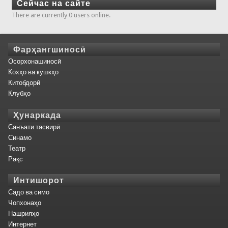
Сейчас на сайте
There are currently 0 users online.
Фарҳангшиносӣ
Осорхонашиносӣ
Кохҳо ва кушкҳо
Китобдорӣ
Клубҳо
Ҳунаркада
Санъати тасвирӣ
Синамо
Театр
Рақс
Интишорот
Садо ва симо
Чопхонаҳо
Нашрияҳо
Интернет