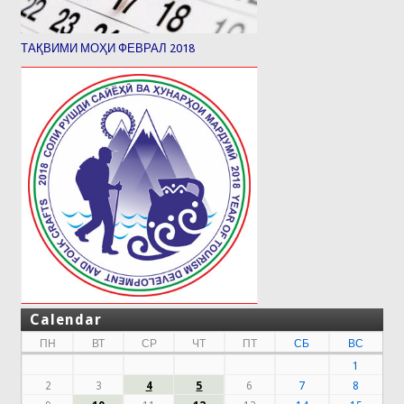
ТАҚВИМИ МОҲИ ФЕВРАЛ 2018
Calendar
ПН
ВТ
СР
ЧТ
ПТ
СБ
ВС
1
2
3
4
5
6
7
8