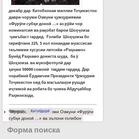
декабр дар Китобхонаи миллии Тоҷикистон
даври чоруми Озмуни ҷумҳуриявии
«Фурӯғи субҳи доноӣ …» аз рӯйи чор
номинатсия ва рақобат барои Шоҳҷоиза
ҷамъбаст гардид. Ғолиби Шоҳҷоиза бо
гирифтани 225, 5 хол хонандаи муассисаи
таълимии хусусии литсейи «Раҳнамо»
Бунёд Раҳнамо дониста шуда, ба ӯ
Шоҳзоиза ва мукофотпулӣ дар
ҳаҷми 50000 сомонӣ тақдим гардид. Дар
чорабинӣ Ёрдамчии Президенти Ҷумҳурии
Тоҷикистон оид ба масъалаҳои рушди
иҷтимоӣ ва робита бо ҷомеа Абдуҷаббор
Раҳмонзода,
барчасп:
Китобдорӣ
Муфассалтар
о Анҷоми Озмуни «Фурӯғи
субҳи доноӣ …» ва эълони ғолибон
Форма поиска