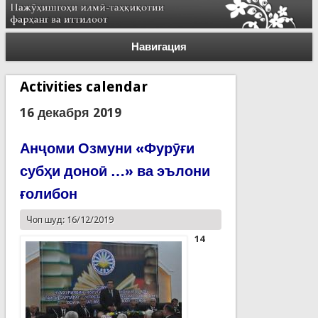
Навигация
Activities calendar
16 декабря 2019
Анҷоми Озмуни «Фурӯғи
субҳи доноӣ …» ва эълони
ғолибон
Чоп шуд: 16/12/2019
14