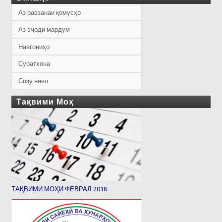
Аз равзанаи қомусҳо
Аз эҷоди мардум
Навгониҳо
Суратхона
Созу наво
Тақвими Моҳ
ТАҚВИМИ МОҲИ ФЕВРАЛ 2018