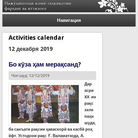
Навигация
Activities calendar
12 декабря 2019
Бо кӯза ҳам мерақсанд?
Чоп шуд: 12/12/2019
Дар
асри
XX ин
рақс
хеле
паҳн
шуда,
ба санъати рақсии ҳаваскорӣ ва касбӣ роҳ
ёфт. Устодони рақс Ғ. Валаматзода, А.