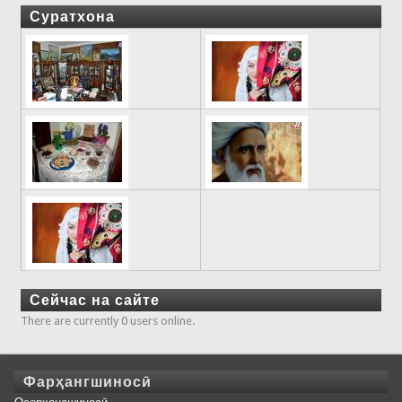
Суратхона
Сейчас на сайте
There are currently 0 users online.
Фарҳангшиносӣ