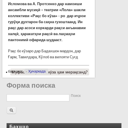
Исломова ва А. Протсенко дар намоиши
ансамбли мусиқӣ – театрии «Лола» шакли
коллективи «Рақс бо кўза» - ро дар иҷрои
гурўҳи духтарон ба саҳна гузоштаанд. Ин
рақс дар асоси коркарди рақси анъанавии
халқӣ, ҳаракатҳои рақсӣ ва лаҳзаҳои
пантонимӣ офарида шудааст.
Рақс бо кўзаро дар Бадахшон мардон, дар
Ғарм, Тавилдара, Кўлоб ва вилояти Суғд
барчасп:
Ҳунаркада
Муфассалтар
о Бо кӯза ҳам мерақсанд?
Форма поиска
Поиск
Бахшҳо