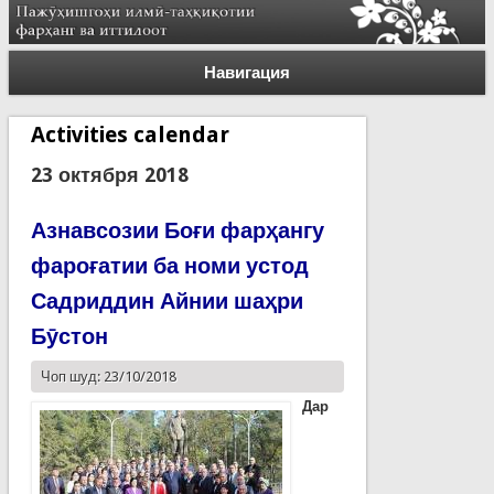
Навигация
Activities calendar
23 октября 2018
Азнавсозии Боғи фарҳангу
фароғатии ба номи устод
Садриддин Айнии шаҳри
Бӯстон
Чоп шуд: 23/10/2018
Дар