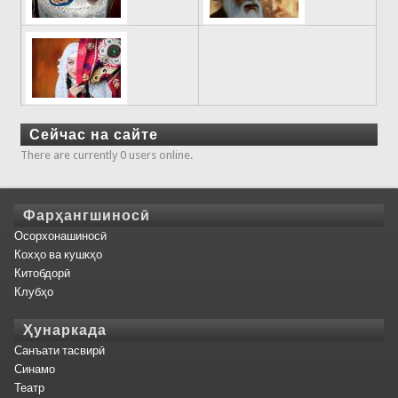
Сейчас на сайте
There are currently 0 users online.
Фарҳангшиносӣ
Осорхонашиносӣ
Кохҳо ва кушкҳо
Китобдорӣ
Клубҳо
Ҳунаркада
Санъати тасвирӣ
Синамо
Театр