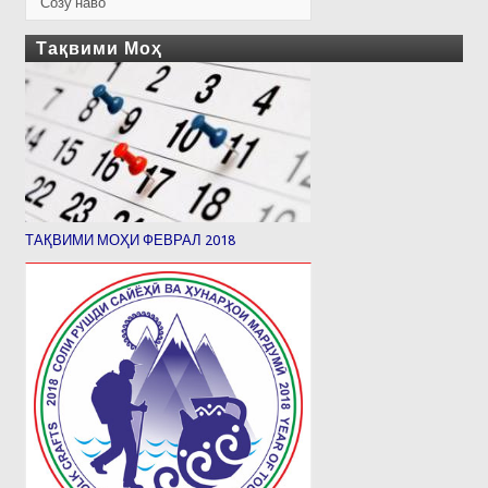
Созу наво
Тақвими Моҳ
ТАҚВИМИ МОҲИ ФЕВРАЛ 2018