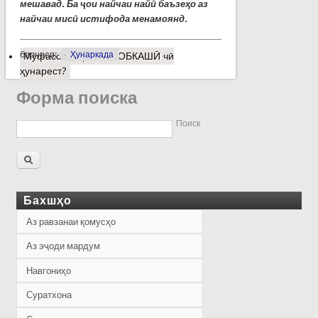
мешавад. Ба ҷои найчаи найӣ баъзеҳо аз
найчаи мисӣ истифода менамоянд.
барчасп:
Ҳунаркада
Муфассалтар
о ГУЛОБКАШӢ чӣ
ҳунарест?
Форма поиска
Поиск
Бахшҳо
Аз равзанаи қомусҳо
Аз эҷоди мардум
Навгониҳо
Суратхона