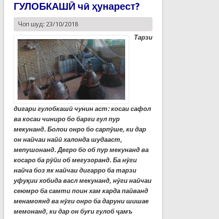
ГУЛОБКАШӢ чӣ ҳунарест?
Чоп шуд: 23/10/2018
Тарзи
дигари гулобкашӣ чунин аст: косаи сафол
ва косаи чиниро бо барги гул пур
мекунанд. Болои онро бо сарпӯше, ки дар
он найчаи найӣ халонда шудааст,
мепушонанд. Дегро бо об пур мекунанд ва
косаро ба рӯйи об мегузоранд. Ба нӯги
найча боз як найчаи дигарро ба тарзи
уфуқии хобида васл мекунанд, нӯги найчаи
сеюмро ба самти поин хам карда пайванд
менамоянд ва нӯги онро ба даруни шишае
мемонанд, ки дар он буғи гулоб ҷамъ