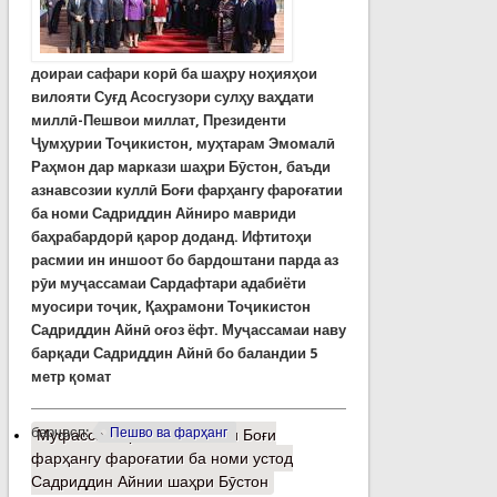
доираи сафари корӣ ба шаҳру ноҳияҳои
вилояти Суғд Асосгузори сулҳу ваҳдати
миллӣ-Пешвои миллат, Президенти
Ҷумҳурии Тоҷикистон, муҳтарам Эмомалӣ
Раҳмон дар маркази шаҳри Бӯстон, баъди
азнавсозии куллӣ Боғи фарҳангу фароғатии
ба номи Садриддин Айниро мавриди
баҳрабардорӣ қарор доданд. Ифтитоҳи
расмии ин иншоот бо бардоштани парда аз
рӯи муҷассамаи Сардафтари адабиёти
муосири тоҷик, Қаҳрамони Тоҷикистон
Садриддин Айнӣ оғоз ёфт. Муҷассамаи наву
барқади Садриддин Айнӣ бо баландии 5
метр қомат
барчасп:
Пешво ва фарҳанг
Муфассалтар
о Азнавсозии Боғи
фарҳангу фароғатии ба номи устод
Садриддин Айнии шаҳри Бӯстон