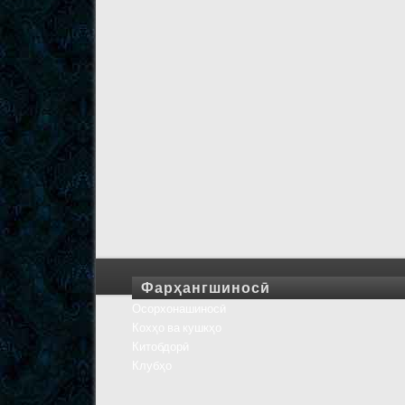
Фарҳангшиносӣ
Осорхонашиносӣ
Кохҳо ва кушкҳо
Китобдорӣ
Клубҳо