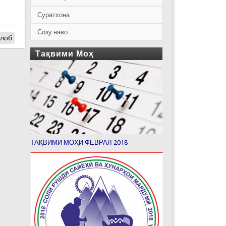
Суратхона
Созу наво
ўлоб
Тақвими Моҳ
ТАҚВИМИ МОҲИ ФЕВРАЛ 2018