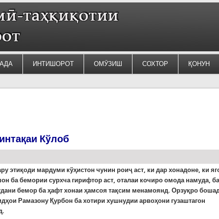
АДА
ИНТИШОРОТ
ОМӮЗИШ
СОХТОР
ҚОНУН
минтақаи Кўлоб
ру этиқоди мардуми кўҳистон чунин роиҷ аст, ки дар хонадоне, ки яг
он ба бемории сурхча гирифтор аст, оталаи кочиро омода намуда, б
удани бемор ба ҳафт хонаи ҳамсоя тақсим менамоянд. Орзуқро бошад
идҳои Рамазону Қурбон ба хотири хушнудии арвоҳони гузаштагон
д.