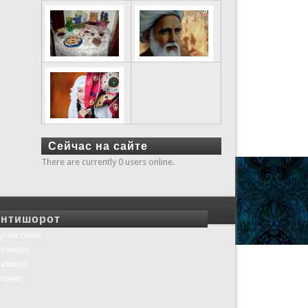
Сейчас на сайте
There are currently 0 users online.
нтишорот
о ва симо
хонаҳо
шрияҳо
ернет