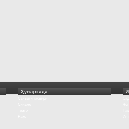
Ҳунаркада
И
Санъати тасвирӣ
Сад
Синамо
Чоп
Театр
На
Рақс
Инт