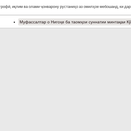
ғрофӣ, иқлим ва олами ҷонварону рустаниҳо аз омилҳое мебошанд, ки дар
Муфассалтар
о Нигоҳе ба таомҳои суннатии минтақаи К