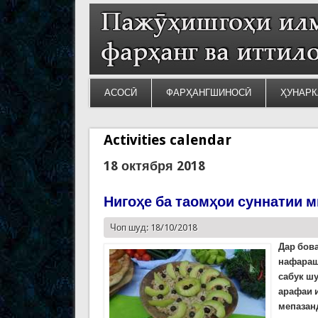
АСОСӢ
ФАРҲАНГШИНОСӢ
ҲУНАРК
Activities calendar
18 октября 2018
Нигоҳе ба таомҳои суннатии 
Чоп шуд: 18/10/2018
Дар бова
нафараш
сабук ш
арафаи 
мепазан