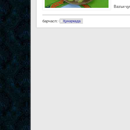
Вазъи ҷу
барчасп:
Ҳунаркада