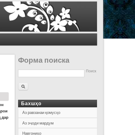
Форма поиска
Поиск
Бахшҳо
он
арои
Аз равзанаи қомусҳо
 дар
Аз эҷоди мардум
Навгониҳо