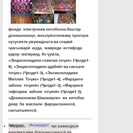
фонди электронии китобхона бештар
донишномаҳо, маълумотномаву луғатҳои
хусусияти умумидошта ва соҳавӣ
ҷамъоварӣ шуда, мавриди истифода
қарор мегиранд. Аз ҷумла,
«Энциклопедияи советии тоҷик» (Ҷилди1-
8), «Энциклопедияи адабиёт ва санъати
тоҷик» (Ҷилди1-3), «Энсиклопедияи
Миллии Тоҷик» (Ҷилди1-4), «Фарҳанги
забони тоҷикӣ» (Ҷилди1-2), «Фарҳанги
тафсирии забони тоҷикӣ» (Ҷилди1-2),
«Донишномаи Шашмақом» ва китобҳо
доир ба масоили фарҳангшиносӣ,
санъатшиносӣ,
барчасп:
Интишорот
Муфассалтар
о Таҳқиқи равандҳои
инноватсияи фарҳангшиносӣ ва