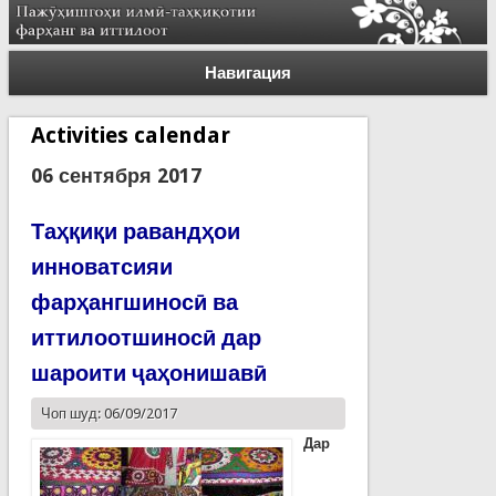
Навигация
Activities calendar
06 сентября 2017
Таҳқиқи равандҳои
инноватсияи
фарҳангшиносӣ ва
иттилоотшиносӣ дар
шароити ҷаҳонишавӣ
Чоп шуд: 06/09/2017
Дар