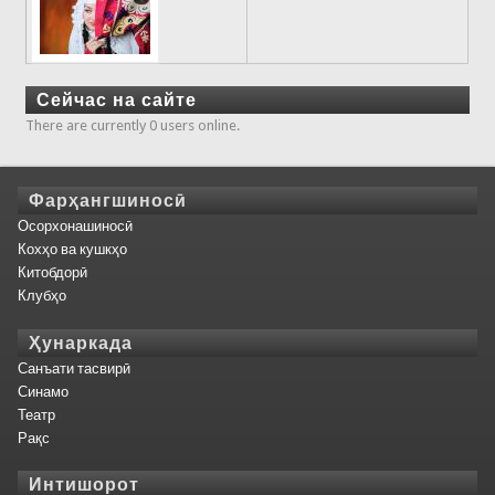
Сейчас на сайте
There are currently 0 users online.
Фарҳангшиносӣ
Осорхонашиносӣ
Кохҳо ва кушкҳо
Китобдорӣ
Клубҳо
Ҳунаркада
Санъати тасвирӣ
Синамо
Театр
Рақс
Интишорот