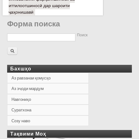
иттилоотшиносӣ дар шароити
ҷаҳонишавӣ
Форма поиска
Поиск
Бахшҳо
Аз равзанаи қомусҳо
Аз эҷоди мардум
Навгониҳо
Суратхона
Созу наво
Тақвими Моҳ