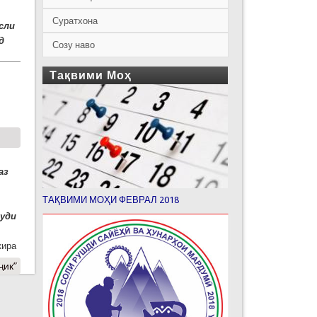
Суратхона
сли
д
Созу наво
Тақвими Моҳ
аз
ТАҚВИМИ МОҲИ ФЕВРАЛ 2018
муди
кира
ҷик”