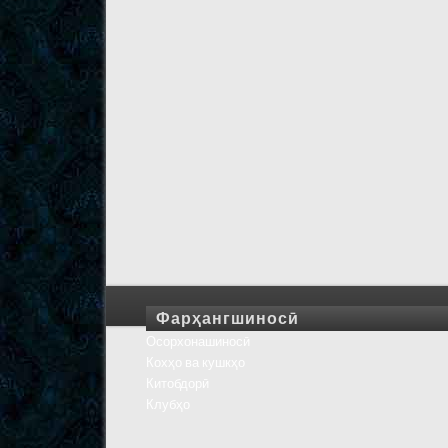
Фарҳангшиносӣ
Осорхонашиносӣ
Кохҳо ва кушкҳо
Китобдорӣ
Клубҳо