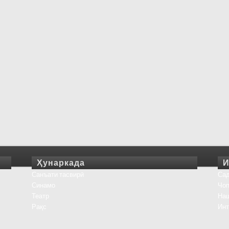
Ҳунаркада
И
Санъати тасвирӣ
Сад
Синамо
Чоп
Театр
На
Рақс
Инт