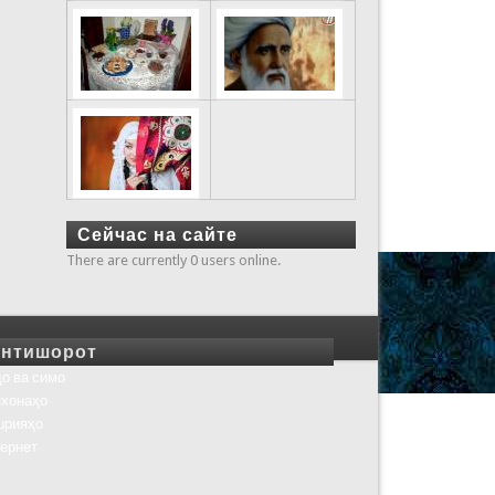
Сейчас на сайте
There are currently 0 users online.
нтишорот
о ва симо
хонаҳо
шрияҳо
ернет