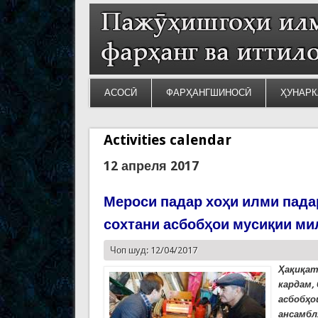
АСОСӢ
ФАРҲАНГШИНОСӢ
ҲУНАРК
Activities calendar
12 апреля 2017
Мероси падар хоҳи илми падар
сохтани асбобҳои мусиқии ми
Чоп шуд: 12/04/2017
Ҳақиқат
кардам,
асбобҳо
ансамбл