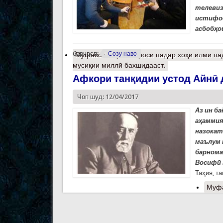
телевиз
истифод
асбобҳо
барчасп:
Созу наво
Муфассалтар
о Мероси падар хоҳи илми пад
мусиқии миллӣ бахшидааст.
Афкори танқидии устод Айнӣ 
Чоп шуд: 12/04/2017
Аз ин б
аҳаммия
назокат
маълум 
барнома
Восифӣ 
Таҳия, т
Муф