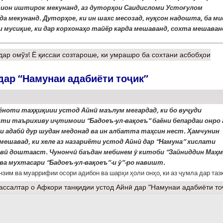
ион иштирок мекунанд, аз дуторҳои Саидисломи Устоғулом
а мекунанд. Дуторҳое, ки ин шахс месозад, нуқсон надошта, ба ми
и мусиқие, ки дар корхонаҳо тайёр карда мешаванд, сохта мешаван
ар омўз! Ё қиссаи созтароше, ки умрашро ба сохтани асбобҳои
дар “Намунаи адабиёти тоҷик”
аёноти таҳқиқиии устод Айнӣ маълум мегардад, ки бо вуҷуди
ти таърихиву иҷтимоии “Бадоеъ-ул-вақоеъ” баёни бепардаи онро 
и адабӣ дур шудан медонад ва ин албатта таҳсин нест. Ҳамчунин
мешавад, ки хеле аз назариёти устод Айнӣ дар “Намуна” хислати
вӣ доштааст. Чунончӣ баъдан мебинем ӯ китоби “Зайниддин Маҳ
ва мухтасари “Бадоеъ-ул-вақоеъ”-и ӯ”-ро навишт.
анзим ва муаррифии осори адибон ва шарҳи ҳоли онҳо, ки аз ҷумла дар таз
ассалтар
о Афкори танқидии устод Айнӣ дар “Намунаи адабиёти то