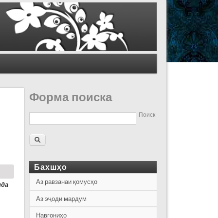
Форма поиска
Поиск
Бахшҳо
Аз равзанаи қомусҳо
ида
Аз эҷоди мардум
Навгониҳо