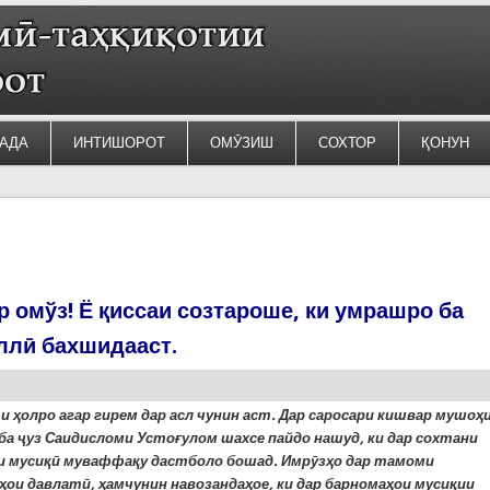
АДА
ИНТИШОРОТ
ОМӮЗИШ
СОХТОР
ҚОНУН
 омўз! Ё қиссаи созтароше, ки умрашро ба
ллӣ бахшидааст.
и ҳолро агар гирем дар асл чунин аст. Дар саросари кишвар мушоҳ
 ба
ҷ
уз Саидисломи Устоғулом шахсе пайдо нашуд, ки дар сохтани
и мусиқ
ӣ
муваффақу дастболо бошад. Имр
ӯ
зҳо дар тамоми
ҳои давлат
ӣ
, ҳамчунин навозандаҳое, ки дар барномаҳои мусиқии