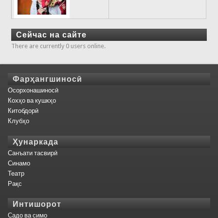
Сейчас на сайте
There are currently 0 users online.
Фарҳангшиносӣ
Осорхонашиносӣ
Кохҳо ва кушкҳо
Китобдорӣ
Клубҳо
Ҳунаркада
Санъати тасвирӣ
Синамо
Театр
Рақс
Интишорот
Садо ва симо