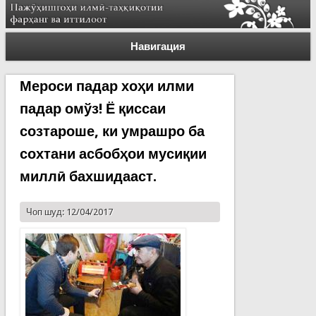
Навигация
Мероси падар хоҳи илми
падар омўз! Ё қиссаи
созтароше, ки умрашро ба
сохтани асбобҳои мусиқии
миллӣ бахшидааст.
Чоп шуд: 12/04/2017