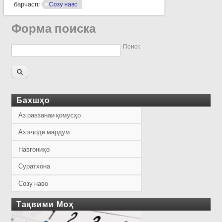
барчасп:
Созу наво
Форма поиска
Поиск
Бахшҳо
Аз равзанаи қомусҳо
Аз эҷоди мардум
Навгониҳо
Суратхона
Созу наво
Тақвими Моҳ