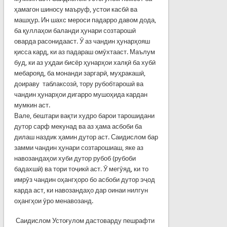
ҳамагон шиносу маъруф, устои касбӣ ва
машҳур. Ин шахс мероси падарро давом дода,
ба қуллаҳои баланди ҳунари созтарошӣ
оварда расонидааст. Ӯ аз чандин ҳунарҳояш
қисса кард, ки аз падараш омӯхтааст. Маълум
буд, ки аз уҳдаи бисёр ҳунарҳои халқӣ ба хубӣ
мебарояд, ба монанди заргарӣ, муҳракашӣ,
доираву таблаксозӣ, тору рубобтарошӣ ва
чандин ҳунарҳои дигарро мушоҳида кардан
мумкин аст.
Вале, бештари вақти худро барои тарошидани
дутор сарф мекунад ва аз ҳама асбоби ба
дилаш наздик ҳамин дутор аст. Саидислом бар
замми чандин ҳунари созтарошиаш, яке аз
навозандаҳои хуби дутор рубоб (рубоби
бадахшӣ) ва тори тоҷикӣ аст. Ӯ мегӯяд, ки то
имрӯз чандин оҳангҳоро бо асбоби дутор эҷод
карда аст, ки навозандаҳо дар оинаи нилгун
оҳангҳои ӯро менавозанд.
Саидислом Устоғулом дастоварду пешрафти