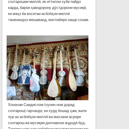
созтарошии миллӣ, як иттилои хубе пайдо
карда, барои ҳаводорону дӯстдорони мусиқӣ,
ки маҳз ба воситаи асбобҳои миллӣ
танинандоз мешаванд, матлаберо нашр созам.
Хоначаи Саидислом (чунин ном дорад
созтарош) гарчанде, ки хурд бошад ҳам, вале
пур аз асбобҳои миллӣ ва махзани асрори
созтарош ва мусиқии дилнавози аҷдодӣ буд.
Тамоми навъҳои асбобҳои мусиқии миллии мо