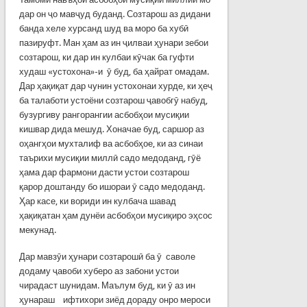
дар он ҷо мавҷуд буданд. Созтарош аз дидани
банда хеле хурсанд шуд ва моро ба хубӣ
пазируфт. Ман ҳам аз ин ҷилваи ҳунари зебои
созтарош, ки дар ин кулбаи кӯчак ба гуфти
худаш «устохона»-и ӯ буд, ба ҳайрат омадам.
Дар ҳақиқат дар чунин устохонаи хурде, ки ҳеҷ
ба талаботи устоёни созтарош ҷавобгӯ набуд,
бузургиву рангорангии асбобҳои мусиқии
кишвар дида мешуд. Хоначае буд, саршор аз
оҳангҳои мухталиф ва асбобҳое, ки аз синаи
таърихи мусиқии миллӣ садо медоданд, гӯё
ҳама дар фармони дасти устои созтарош
қарор доштанду бо ишораи ӯ садо медоданд.
Ҳар касе, ки вориди ин кулбача шавад
ҳақиқатан ҳам дунёи асбобҳои мусиқиро эҳсос
мекунад.
Дар мавзӯи ҳунари созтарошӣ ба ӯ саволе
додаму ҷавоби хуберо аз забони устои
чирадаст шунидам. Маълум буд, ки ӯ аз ин
ҳунараш ифтихори зиёд дораду онро мероси