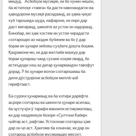
мешуд. Асбобҳои мусиқие, ки бо чунин нишон,
ба истилоҳе «тамға» ба дасти навозандагон ва
ҳаводорони мусиқӣ расидаанд, аз ҳама ҷиҳат
хуб тарошида шуда, нафароне, ки онро дар
даст мегиранд, шикояте аз устои он надоранд.
Бинобар, мо ҳам хостем ин устои чирадасти
созтарошро аз наздик бубинем ва бо ӯ дар
бораи ин ҳунари зебояш суҳбате дошта бошем.
Қаҳрамони мо, ки дар матлаби мазкур дар
бораи ҳунараш чанд сухане хоҳем овард, бо
истеъдоди хеш аз дигар ҳунармандон тавофут
дорад. Ӯ бо ҳунари волои созтарошиаш ба
дили дӯстдорони асбобҳои миллӣ ҷой
гирифтааст.
Ба суроғи ҳунарманд ва ба хотири дарёфти
асрори созтарош ва шинохти ҳунари асилаш,
ба ҷустуҷӯи ӯ тарафи манзили истиқоматиаш,
ки дар наздикиҳои бозори «Султони Кабир»
ҷойгир аст, рафтам. Устохонаи созтарош ҳам
дар он ҷо аст. Ҳангоме ба хоначае, ки дар он
созтарош асбобҳои мусиқиашро месохт,