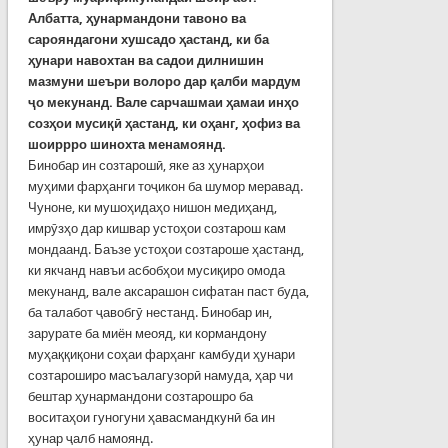
Албатта, ҳунармандони тавоно ва
сарояндагони хушсадо ҳастанд, ки ба
ҳунари навохтан ва садои дилнишин
мазмуни шеъри волоро дар қалби мардум
ҷ
о мекунанд. Вале сарчашмаи ҳамаи инҳо
созҳои мусиқ
ӣ
ҳастанд, ки оҳанг, ҳофиз ва
шоиррро шинохта менамоянд.
Бинобар ин созтарошӣ, яке аз ҳунарҳои
муҳими фарҳанги тоҷикон ба шумор меравад.
Чуноне, ки мушоҳидаҳо нишон медиҳанд,
имрӯзҳо дар кишвар устоҳои созтарош кам
мондаанд. Баъзе устоҳои созтароше ҳастанд,
ки якчанд навъи асбобҳои мусиқиро омода
мекунанд, вале аксарашон сифатан паст буда,
ба талабот ҷавобгӯ нестанд. Бинобар ин,
зарурате ба миён меояд, ки кормандону
муҳаққиқони соҳаи фарҳанг камбуди ҳунари
созтароширо масъалагузорӣ намуда, ҳар чи
бештар ҳунармандони созтарошро ба
воситаҳои гуногуни ҳавасмандкунӣ ба ин
ҳунар ҷалб намоянд.