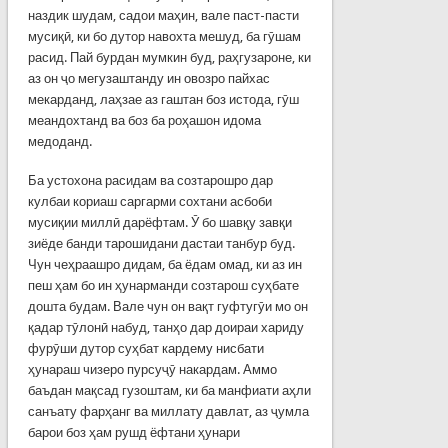
наздик шудам, садои маҳин, вале паст-пасти
мусиқӣ, ки бо дутор навохта мешуд, ба гӯшам
расид. Пай бурдан мумкин буд, раҳгузароне, ки
аз он ҷо мегузаштанду ин овозро пайхас
мекарданд, лаҳзае аз гаштан боз истода, гӯш
меандохтанд ва боз ба роҳашон идома
медоданд.
Ба устохона расидам ва созтарошро дар
кулбаи кориаш саргарми сохтани асбоби
мусиқии миллӣ дарёфтам. Ӯ бо шавқу завқи
зиёде банди тарошидани дастаи танбур буд.
Чун чеҳраашро дидам, ба ёдам омад, ки аз ин
пеш ҳам бо ин ҳунарманди созтарош суҳбате
дошта будам. Вале чун он вақт гуфтугӯи мо он
қадар тӯлонӣ набуд, танҳо дар доираи хариду
фурӯши дутор суҳбат кардему нисбати
ҳунараш чизеро пурсуҷӯ накардам. Аммо
баъдан мақсад гузоштам, ки ба манфиати аҳли
санъату фарҳанг ва миллату давлат, аз ҷумла
барои боз ҳам рушд ёфтани ҳунари