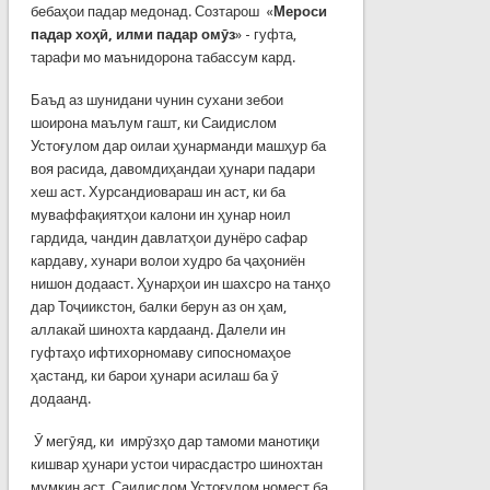
бебаҳои падар медонад. Созтарош «
Мероси
падар хоҳ
ӣ
, илми падар ом
ӯ
з
» - гуфта,
тарафи мо маънидорона табассум кард.
Баъд аз шунидани чунин сухани зебои
шоирона маълум гашт, ки Саидислом
Устоғулом дар оилаи ҳунарманди машҳур ба
воя расида, давомдиҳандаи ҳунари падари
хеш аст. Хурсандиовараш ин аст, ки ба
муваффақиятҳои калони ин ҳунар ноил
гардида, чандин давлатҳои дунёро сафар
кардаву, хунари волои худро ба ҷаҳониён
нишон додааст. Ҳунарҳои ин шахсро на танҳо
дар Тоҷиикстон, балки берун аз он ҳам,
аллакай шинохта кардаанд. Далели ин
гуфтаҳо ифтихорномаву сипосномаҳое
ҳастанд, ки барои ҳунари асилаш ба ӯ
додаанд.
Ӯ мегӯяд, ки имрӯзҳо дар тамоми манотиқи
кишвар ҳунари устои чирасдастро шинохтан
мумкин аст. Саидислом Устоғулом номест ба