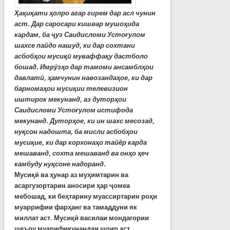
Ҳақиқати ҳолро агар гирем дар асл чунин
аст. Дар саросари кишвар мушоҳида
кардам, ба
ҷ
уз Саидисломи Устоғулом
шахсе пайдо нашуд, ки дар сохтани
асбобҳои мусиқ
ӣ
муваффақу дастболо
бошад. Имр
ӯ
зҳо дар тамоми ансамблҳои
давлат
ӣ
, ҳамчунин навозандаҳое, ки дар
барномаҳои мусиқии телевизион
иштирок мекунанд, аз дуторҳои
Саидисломи Устоғулом истифода
мекунанд. Дуторҳое, ки ин шахс месозад,
нуқсон надошта, ба мисли асбобҳои
мусиқие, ки дар корхонаҳо тайёр карда
мешаванд, сохта мешаванд ва онҳо ҳе
ч
камбуду нуқсоне надоранд.
Мусиқ
ӣ
ва ҳунар аз муҳимтарин ва
асаргузортарин аносири ҳар
ҷ
омеа
мебошад, ки беҳтарину муассиртарин роҳи
муаррифии фарҳанг ва тамаддуни як
миллат аст. Мусиқ
ӣ
василаи мондагории
шеъру муарификунандаи шоир аст.