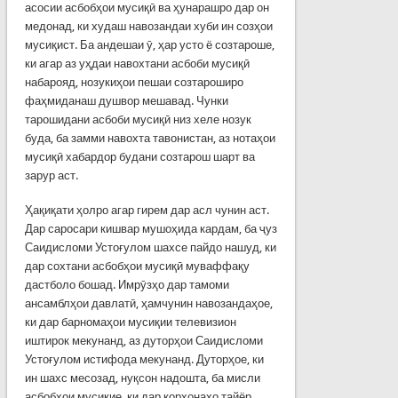
асосии асбобҳои мусиқӣ ва ҳунарашро дар он
медонад, ки худаш навозандаи хуби ин созҳои
мусиқист. Ба андешаи ӯ, ҳар усто ё созтароше,
ки агар аз уҳдаи навохтани асбоби мусиқӣ
набарояд, нозукиҳои пешаи созтароширо
фаҳмиданаш душвор мешавад. Чунки
тарошидани асбоби мусиқӣ низ хеле нозук
буда, ба замми навохта тавонистан, аз нотаҳои
мусиқӣ хабардор будани созтарош шарт ва
зарур аст.
Ҳақиқати ҳолро агар гирем дар асл чунин аст.
Дар саросари кишвар мушоҳида кардам, ба ҷуз
Саидисломи Устоғулом шахсе пайдо нашуд, ки
дар сохтани асбобҳои мусиқӣ муваффақу
дастболо бошад. Имрӯзҳо дар тамоми
ансамблҳои давлатӣ, ҳамчунин навозандаҳое,
ки дар барномаҳои мусиқии телевизион
иштирок мекунанд, аз дуторҳои Саидисломи
Устоғулом истифода мекунанд. Дуторҳое, ки
ин шахс месозад, нуқсон надошта, ба мисли
асбобҳои мусиқие, ки дар корхонаҳо тайёр