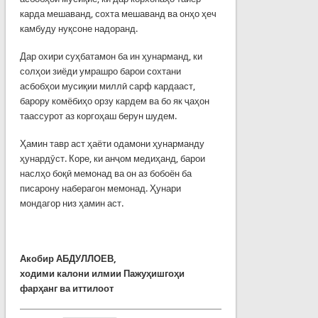
карда мешаванд, сохта мешаванд ва онҳо ҳеч
камбуду нуқсоне надоранд.
Дар охири суҳбатамон ба ин ҳунарманд, ки
солҳои зиёди умрашро барои сохтани
асбобҳои мусиқии миллӣ сарф кардааст,
барору комёбиҳо орзу кардем ва бо як ҷаҳон
таассурот аз коргоҳаш берун шудем.
Ҳамин тавр аст ҳаёти одамони ҳунарманду
ҳунардӯст. Коре, ки анҷом медиҳанд, барои
наслҳо боқӣ мемонад ва он аз бобоён ба
писарону наберагон мемонад. Ҳунари
мондагор низ ҳамин аст.
Акобир АБДУЛЛОЕВ,
ходими калони илмии Пажуҳишгоҳи
фарҳанг ва иттилоот