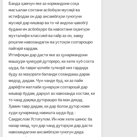
Банда ҳамчун яке аз кормандони соҳа
масъалаи сохтани асбобҳои мусиқӣ ва
истифодаи он дар ансамблҳои гуногуни
мусиқӣ дар кишвар ва то чӣ андоза ҷавобгӯ
будани ин асбобҳоро ба навохтани оҳангҳои
мухталифи классикӣ ва ғайр аз он, завқу
роҳатии навозандагон ва устоҳои созтарошро
пайгирӣ кардам.
Иттифоқан дар дасти яке аз ҳунармандони
машҳури ҷумҳурӣ дутореро, ки хеле хуб сохта
шуда, ба таври ҷолибе гулкорӣ низ гардида
буду аз маҳорати баланди созандааш дарак
медод, дидам. Чун чанде буд, ки аз пайи
дарёфти матлаби ҳунарҳои созтарошӣ дар
кишвар будам, дарҳол аз навозанда хостам, ки
то чанд дақиқа дуторашро ба ман диҳад.
Ҳамин тавр дидам, ки дар болои дутор номи
худи ҳунарманд навишта шуда буд -
Саидислом Устоғулом. Ин ном хеле шинос ба
назар омад, чун дар чанд дуторҳои дар дасти
навозандагони ансамблҳои гуногун дида