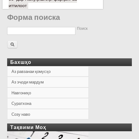
иттилоот
Форма поиска
Поиск
Бахшҳо
Аз равзанаи қомусҳо
Аз эҷоди мардум
Навгониҳо
Суратхона
Созу наво
Тақвими Моҳ