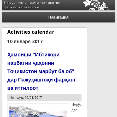
Навигация
Activities calendar
10 января 2017
Ҳамоиши “Ибтикори
навбатии ҷаҳонии
Тоҷикистон марбут ба об”
дар Пажуҳишгоҳи фарҳанг
ва иттилоот
Чоп шуд: 10/01/2017
Имрӯз
дар