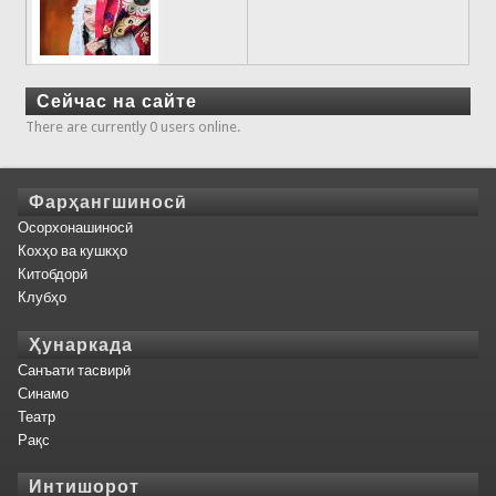
Сейчас на сайте
There are currently 0 users online.
Фарҳангшиносӣ
Осорхонашиносӣ
Кохҳо ва кушкҳо
Китобдорӣ
Клубҳо
Ҳунаркада
Санъати тасвирӣ
Синамо
Театр
Рақс
Интишорот