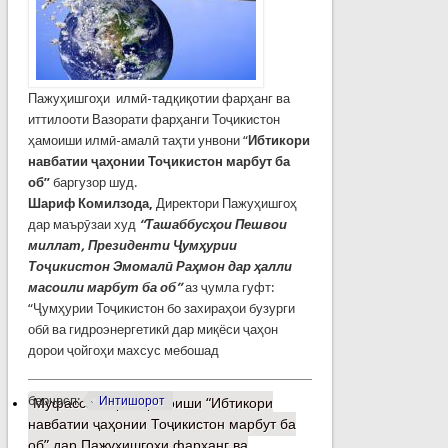
Пажуҳишгоҳи илмӣ-тадқиқотии фарҳанг ва
иттилооти Вазорати фарҳанги Тоҷикистон
ҳамоиши илмӣ-амалӣ таҳти унвони “
Ибтикори
навбатии ҷаҳонии Тоҷикистон марбут ба
об”
баргузор шуд.
Шариф Комилзода,
Директори Пажуҳишгоҳ
дар маърӯзаи худ
“Ташаббусҳои Пешвои
миллат, Президенти Ҷумҳурии
Тоҷикистон Эмомалӣ Раҳмон дар ҳалли
масоили марбут ба об”
аз ҷумла гуфт:
“Ҷумҳурии Тоҷикистон бо захираҳои бузурги
обӣ ва гидроэнергетикӣ дар миқёси ҷаҳон
дорои ҷойгоҳи махсус мебошад
барчасп:
Интишорот
Муфассалтар
о Ҳамоиши “Ибтикори
навбатии ҷаҳонии Тоҷикистон марбут ба
об” дар Пажуҳишгоҳи фарҳанг ва