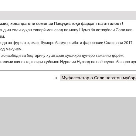
азиз, хонандагони сомонаи Пажуҳишгоҳи фарҳанг ва иттилоот !
анд ин соли куҳан сипарӣ мешавад ва мову Шумо ба истиқболи Соли нав
ем.
ода аз фурсат ҳамаи Шуморо ба муносибати фарорасии Соли нави 2017
од мекунем.
 хонаободӣ ва беҳтарину хуштарин хушиҳои дунёро таманно дорем.
 олими шинохта, шоири хубамон Нуралии Нурзод ва поёнсухан ба онро чу
Муфассалтар
о Соли наватон мубора