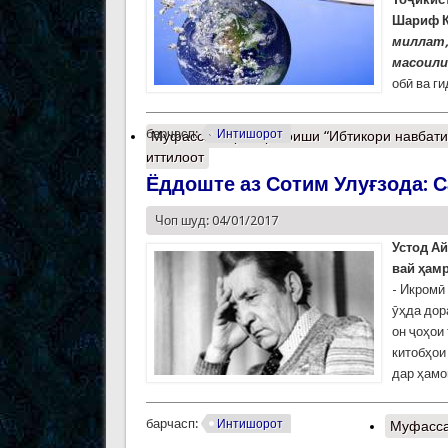
Шариф К
миллат,
масоили
обӣ ва г
барчасп:
Интишорот
Муфассалтар
о Ҳамоиши “Ибтикори навбатии
иттилоот
Ёддоште аз Сотим Улуғзода: 
Чоп шуд: 04/01/2017
Устод Ай
вай ҳам
- Икромӣ
ӯҳда дор
он ҷоҳои
китобҳои
дар ҳамо
барчасп:
Интишорот
Муфасса