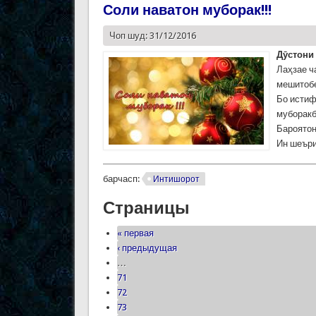
Соли наватон муборак!!!
Чоп шуд: 31/12/2016
Дӯстони 
Лаҳзае ч
мешитоб
Бо истиф
муборакб
Бароятон
Ин шеъри
барчасп:
Интишорот
Страницы
« первая
‹ предыдущая
…
71
72
73