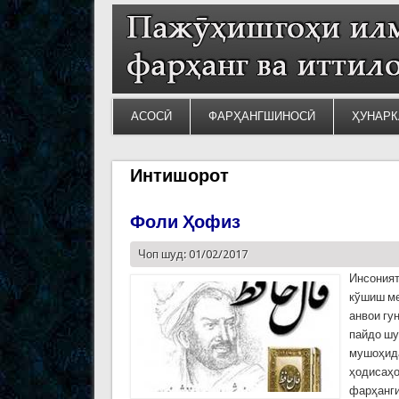
АСОСӢ
ФАРҲАНГШИНОСӢ
ҲУНАРК
Интишорот
Фоли Ҳофиз
Чоп шуд: 01/02/2017
Инсоният
кўшиш ме
анвои гу
пайдо шу
мушоҳида
ҳодисаҳо
фарҳанги