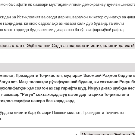
мон ба сифати як кишвари мустақили ягонаи демокративу дунявӣ шинохт
сидан ба Истиқлолият ва озодӣ дар кишварамон як қатор суннатҳо ва ҷаш
ё гардиданд, ки онҳо садсолаҳо аз назари халқ дур буданд, таҷлили
н манъ гардида буд ва қисми дигарашон ба гўшаи фаромўшӣ рафта,
фассалтар
о Эҳёи ҷашни Сада аз шарофати истиқлолияти давлатӣ
миллат, Президенти Тоҷикистон, муҳтарам Эмомалӣ Раҳмон бидуни 
Роғун аст. Маҳз талошҳои рӯзафзуни вай буданд, ки сохтмони Роғун б
ухолифатҳои ҳамсоягон аз сар гирифта шуд. Имрӯз дигар шубҳае нест
 нашавад. “Роғун” сохта хоҳад шуд ва он дар таърихи Тоҷикистони
тиқлол саҳифаи наверо боз хоҳад кард
.
ӯрдани лимити барқ бо амри Пешвои миллат, Президенти Тоҷикистон
м
Муфассалтар
о Эҳёгари Р