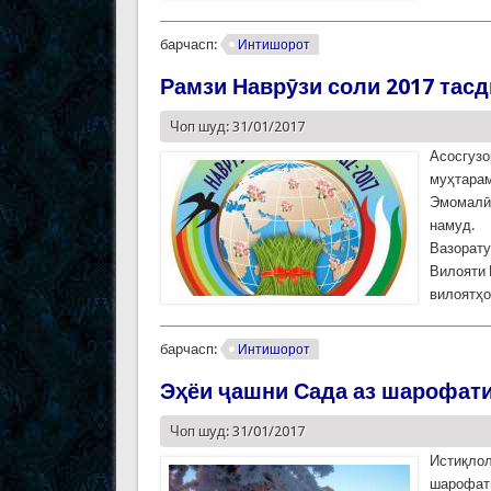
барчасп:
Интишорот
Рамзи Наврӯзи соли 2017 тас
Чоп шуд: 31/01/2017
Асосгузо
муҳтара
Эмомалӣ 
намуд.
Вазорату
Вилояти 
вилоятҳо
барчасп:
Интишорот
Эҳёи ҷашни Сада аз шарофати
Чоп шуд: 31/01/2017
Истиқлол
шарофати