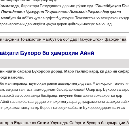
омилзода,
Директори Пажуҳишгоҳ дар маърӯзаи худ
“Ташаббусҳои Пе
 Президенти Ҷумҳурии Тоҷикистон Эмомалӣ Раҳмон дар ҳалли
 марбут ба об”
аз ҷумла гуфт: “Ҷумҳурии Тоҷикистон бо захираҳои бузур
идроэнергетикӣ дар миқёси ҷаҳон дорои ҷойгоҳи махсус мебошад
 ҷаҳонии Тоҷикистон марбут ба об” дар Пажуҳишгоҳи фарҳанг ва
Саёҳати Бухоро бо ҳамроҳии Айнӣ
нӣ нияти сафари Бухороро дорад. Маро таклиф кард, ки дар ин сафар
роҳӣ намоям.
 бо ман меравад, шумо ҳам равон шавед,-мегӯяд вай. Ман корҳои таъҷилӣ 
ам, вақтам танг аст, аммо дилам ба сафар кашол! Охир дар Бухоро ва атр
 таърихӣ ва осори атиқа бисёранд, инчунин бештарини воқеаҳое, ки дар
 Айнӣ тасвир ёфтаанд, дар он ҷоҳо мегузаранд, қаҳрамонони асарҳои вай 
н ҷоҳо амал мекунанд. Дерест ки орзуи саёҳати Бухороро дорам ва инак
лтар
о Ёддоште аз Сотим Улуғзода: Саёҳати Бухоро бо ҳамроҳии 