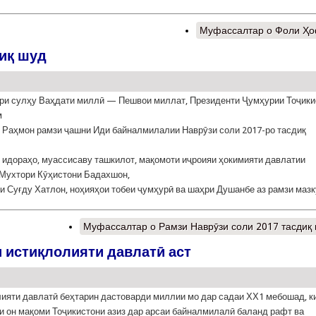
Муфассалтар
о Фоли Ҳо
диқ шуд
ри сулҳу Ваҳдати миллӣ — Пешвои миллат, Президенти Ҷумҳурии Тоҷики
м
Раҳмон рамзи ҷашни Иди байналмилалии Наврӯзи соли 2017-ро тасдиқ
 идораҳо, муассисаву ташкилот, мақомоти иҷроияи ҳокимияти давлатии
Мухтори Кӯҳистони Бадахшон,
и Суғду Хатлон, ноҳияҳои тобеи ҷумҳурӣ ва шаҳри Душанбе аз рамзи мазк
Муфассалтар
о Рамзи Наврӯзи соли 2017 тасдиқ
 истиқлолияти давлатӣ аст
ияти давлатӣ беҳтарин дастоварди миллии мо дар садаи ХХ1 мебошад, к
 он мақоми Тоҷикистони азиз дар арсаи байналмилалӣ баланд рафт ва