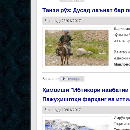
Танзи рӯз: Дусад лаънат бар он
Чоп шуд: 23/01/2017
Дар ҷоме
пӯшиши б
ин тақли
Ва агар 
ниёкони 
Мавлоно
барчасп:
Интишорот
Ҳамоиши “Ибтикори навбатии 
Пажуҳишгоҳи фарҳанг ва итти
Чоп шуд: 10/01/2017
Имрӯз да
Тоҷикист
Тоҷикист