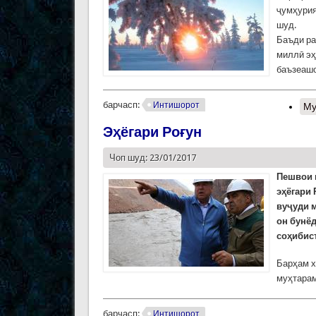
ҷумҳурия
шуд.
Баъди ра
миллӣ эҳ
баъзеашо
барчасп:
Интишорот
Му
Эҳёгари Роғун
Чоп шуд: 23/01/2017
Пешвои 
эҳёгари 
вуҷуди м
он бунёд
соҳибис
Барҳам х
муҳтара
барчасп:
Интишорот