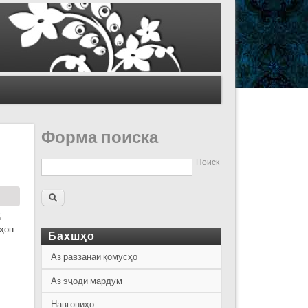
Форма поиска
Поиск
ҳ
аҳон
Бахшҳо
Аз равзанаи қомусҳо
Аз эҷоди мардум
Навгониҳо