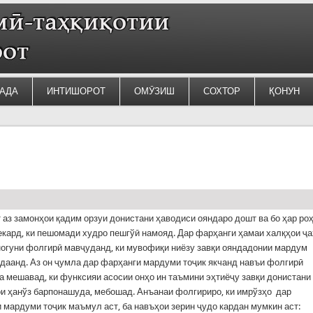
АДА
ИНТИШОРОТ
ОМӮЗИШ
СОХТОР
ҚОНУН
 аз замонҳои қадим орзуи донистани ҳаводиси ояндаро дошт ва бо ҳар ро
кард, ки пешомади худро пешгўӣ намояд. Дар фарҳанги ҳамаи халқҳои ҷ
ногуни фолгирӣ мавҷуданд, ки мувофиқи ниёзу завқи ояндадонии мардум
даанд. Аз он ҷумла дар фарҳанги мардуми тоҷик якчанд навъи фолгирӣ
 мешавад, ки функсияи асосии онҳо ин таъмини эҳтиёҷу завқи донистани
и ҳанўз барпонашуда, мебошад. Анъанаи фолгириро, ки имрўзҳо дар
 мардуми тоҷик маъмул аст, ба навъҳои зерин ҷудо кардан мумкин аст: