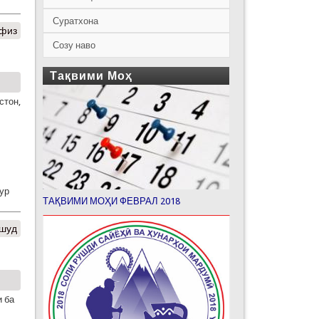
Суратхона
физ
Созу наво
Тақвими Моҳ
стон,
ур
ТАҚВИМИ МОҲИ ФЕВРАЛ 2018
 шуд
и ба