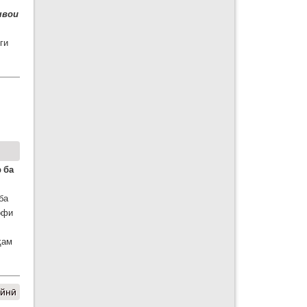
швои
ги
 ба
ба
офи
ҳам
Айнӣ