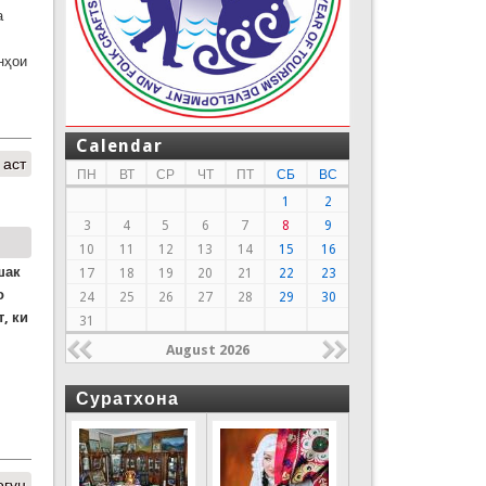
а
нҳои
Calendar
 аст
ПН
ВТ
СР
ЧТ
ПТ
СБ
ВС
1
2
3
4
5
6
7
8
9
10
11
12
13
14
15
16
шак
17
18
19
20
21
22
23
о
24
25
26
27
28
29
30
, ки
31
August 2026
Суратхона
оғун