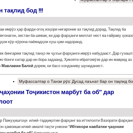
 тақлид бод !!!
аи имрӯз ҳар фарди огоҳ изҳори нигароние аз тақлид дорад. Тақлид ба
егонагон, зистан ба шевае, ки дар фарҳанги миллат нест ва ғайраву ҳоказо
дҳои кӯр-кӯрона паёмадҳои хуш ҳам надоранд.
нек бингарем тақлид танҳо як ҷузъи фарҳанги имрӯз набудааст. Дар гузашт
мо бонги хатар дар ин бора задаанд. Ҳикояти ибратомӯзе дар ин маврид аз
 Мавлавии Балхӣ
дорем, ки басо хонданиву шуниданист.
Муфассалтар
о Танзи рӯз: Дусад лаънат бар он тақлид бод
ҷаҳонии Тоҷикистон марбут ба об” дар
лоот
р Пажуҳишгоҳи илмӣ-тадқиқотии фарҳанг ва иттилооти Вазорати фарҳан
он ҳамоиши илмӣ-амалӣ таҳти унвони “
Ибтикори навбатии ҷаҳонии
он марбут ба об”
баргузор шуд.