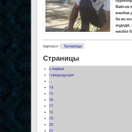
бўрёбофӣ
Вайсов я
манбаи 
ба ин но
аҷдодӣ, 
нисбат 
барчасп:
Ҳунаркада
Страницы
« первая
‹ предыдущая
…
14
15
16
17
18
19
20
21