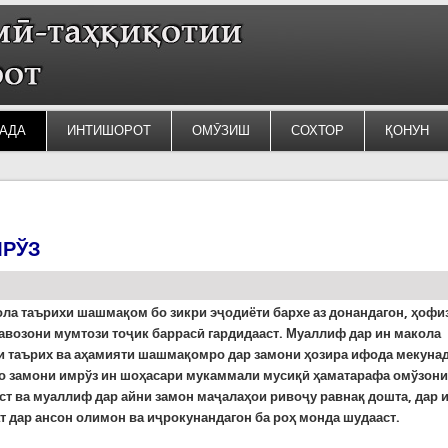
АДА
ИНТИШОРОТ
ОМӮЗИШ
СОХТОР
ҚОНУН
РЎЗ
ола таърихи шашмақом бо зикри эҷодиёти бархе аз донандагон, ҳофи
авозони мумтози тоҷик баррасӣ гардидааст. Муаллиф дар ин макола
и таърих ва аҳамияти шашмақомро дар замони ҳозира ифода мекунад
то замони имрўз ин шоҳасари мукаммали мусиқӣ ҳаматарафа омўзон
ст ва муаллиф дар айни замон маҷалаҳои ривоҷу равнақ дошта, дар 
т дар ансон олимон ва иҷрокунандагон ба роҳ монда шудааст.