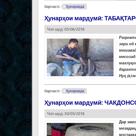
барчасп:
Ҳунаркада
Ҳунарҳои мардумӣ: ТАБАҚТА
Чоп шуд: 05/06/2018
Раҳмати
зери об
мешавад
месозад.
махлуқо
дарахто
Нуҳ (а) 
барчасп:
Ҳунаркада
Ҳунарҳои мардумӣ: ЧАКДОН
Чоп шуд: 30/05/2018
Дар
зам
мезадан
мустаҳка