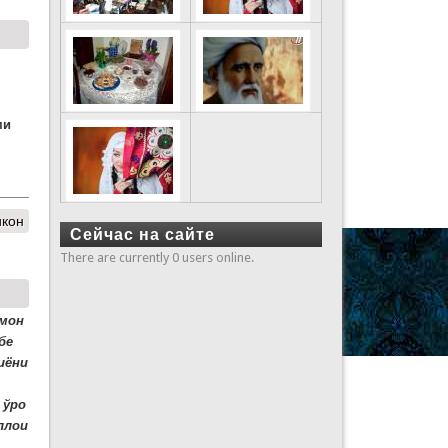
ми
икон
Сейчас на сайте
There are currently 0 users online.
рмон
бе
иёни
 ўро
ллои