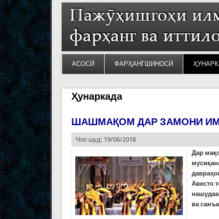
АСОСӢ
ФАРҲАНГШИНОСӢ
ҲУНАРК
Ҳунаркада
ШАШМАҚОМ ДАР ЗАМОНИ ИМ
Чоп шуд: 19/06/2018
Дар мақ
мусиқан
давраҳо
Авесто 
нашудаа
ва санъа