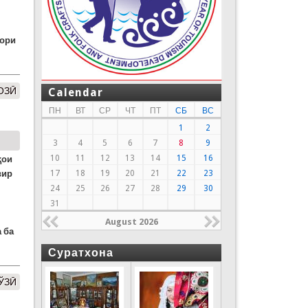
вори
ОЗӢ
Calendar
ПН
ВТ
СР
ЧТ
ПТ
СБ
ВС
1
2
3
4
5
6
7
8
9
10
11
12
13
14
15
16
ҳои
вир
17
18
19
20
21
22
23
24
25
26
27
28
29
30
31
August 2026
 ба
Суратхона
ДЎЗӢ