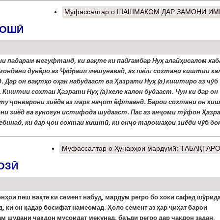
Муфассалтар
о ШАШМАҚОМ ДАР ЗАМОНИ ИМ
РОШӢ
и падарам мегуфтанд, ки вақте ки пайғамбар Нуҳ алайҳисалом хаб
 мондани дунёро аз Ҷабраил мешунавад, аз пайи сохтани киштии ка
. Дар он вақтҳо оҳан набудааст ва Ҳазрати Нуҳ (а) киштиро аз чўб
 Киштии сохтаи Ҳазрати Нуҳ (а) хеле калон будааст. Чун ки дар он
ту ҷонварони зиёде аз марг наҷот ёфтаанд. Барои сохтани он ки
ни зиёд ва гуногун истифода шудааст. Пас аз анҷоми тўфон Ҳазр
мебинад, ки дар ҷои сохтаи киштӣ, ки онҷо тарошаҳои зиёди чўб бо
Муфассалтар
о Ҳунарҳои мардумӣ: ТАБАҚТАР
СОЗӢ
онҳои
пеш
вақте
ки
семент
набуд
,
мардум
регро
бо
хоки
сафед
шўрид
д
,
ки
он
қадар
босифат
намеомад
.
Ҳоло семент аз ҳар ҷиҳат барои
м шудани чакдон мусоидат мекунад. баъди регро дар чакдон задан,