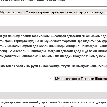
Муфассалтар
о Мавқеи гўрғулисароӣ дар ҳаёти фарҳангии халқи т
00-ум панҷоҳсолагии таъсисёбии Ансамбли давлатии “Шашмақом” да
тон ҷашн гирифта шуд. Ба ин муносибат фармони Президенти Ҷумҳу
тон Эмомалӣ Раҳмон дар бораи инкишофи ояндаи “Шашмақом”-хонӣ
расид. Ба Ансабли “Шашмақом” мақоми давлатӣ дода шуд ва он минб
ли давлатии Шашмақом”-и ба номи Фазлиддин Шаҳобов” номгузорӣ
икистон аз соли 2002 рўзи 12 май ҳамчун “Рўзи Шашмақом”ҷашн гири
Муфассалтар
о Таърихи Шашма
ори дигар ҳунарҳои миллӣ дар ноҳияи Восеъи вилояти Хатлон ҳунари