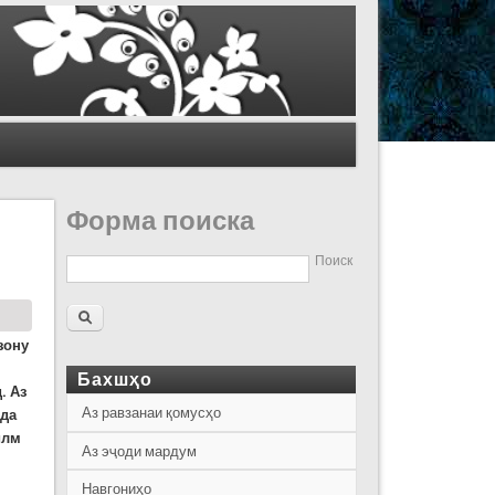
Форма поиска
Поиск
зону
Бахшҳо
. Аз
Аз равзанаи қомусҳо
ида
илм
Аз эҷоди мардум
Навгониҳо