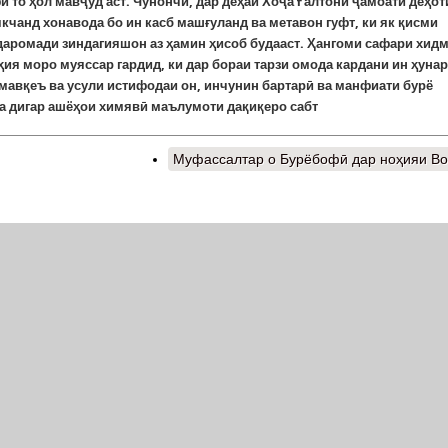
 то ҳол мавҷуд аст. Чунончӣ, дар деҳаи Хоҷа Ғалтони ҷамоати деҳот
кчанд хонавода бо ин касб машғуланд ва метавон гуфт, ки як қисми
даромади зиндагияшон аз ҳамин ҳисоб будааст. Ҳангоми сафари хид
ҳия моро муяссар гардид, ки дар бораи тарзи омода кардани ин ҳуна
мавқеъ ва усули истифодаи он, инчунин бартарӣ ва манфиати бурё
ба дигар ашёҳои химявӣ маълумоти дақиқеро сабт
Муфассалтар
о Бурёбофӣ дар ноҳияи В