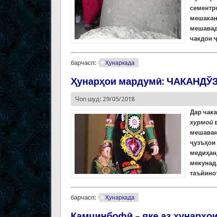
сементро
мешака
мешавад
чакдон 
барчасп:
Ҳунаркада
Ҳунарҳои мардумӣ: ЧАКАНДЎ
Чоп шуд: 29/05/2018
Дар чак
хурмоӣ
в
мешава
ҷузъҳои 
медиҳан
мекунад.
таъйино
барчасп:
Ҳунаркада
Қамчинбофӣ – яке аз ҳунарҳо