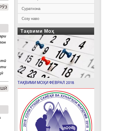
РЎЗ
Суратхона
Созу наво
Тақвими Моҳ
ари
лон
штӣ
ати
қӣ
ТАҚВИМИ МОҲИ ФЕВРАЛ 2018
ОШӢ
а