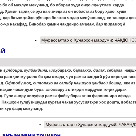
 бо об маҳлул мекунанд, бо ибораи худи онҳо
тунукова
карда
нд
.
Ҳамин тариқ се рўз ва ё зиёда аз он вобаста аз боду ҳаво, хушк
, дар баъзе ҷойҳо рўяшро бо ягон чодар мепўшонанд, ки танаҳои де
ҷо-ҷо накафад. Бинобар ҳамин чакдонро
амалан,
дар тирамо
ҳ
ё
Муфассалтар
о Ҳунарҳои мардумӣ: ЧАКДОНС
ЗӢ
ан
гулдоира, гулбандина, шоҳбаргҳо, баргакҳо, дилак, себарга,
нақш
а рангҳои муҷалло ба ҳам омада, чун рамзи зиндагӣ рўи пироҳан тас
нд.
Офтобу моҳ, ситораҳо ва салибу нақшҳои ҳандасӣ
бошад, яке аз
нақши чакандўзӣ буда, аз бовару эътиқоди мардуми тоҷик дарак
д.
Гули анору нилуфар рамзи файзу баракат ва фаровониро ифода
 Нақшҳои гулдўзишудаи куртаи чакан хусусиятҳои хос дошта, вобаста
ти худ фарқ мекунанд.
Муфассалтар
о Ҳунарҳои мардумӣ: ЧАКАН
и анъанавии тоҷикон