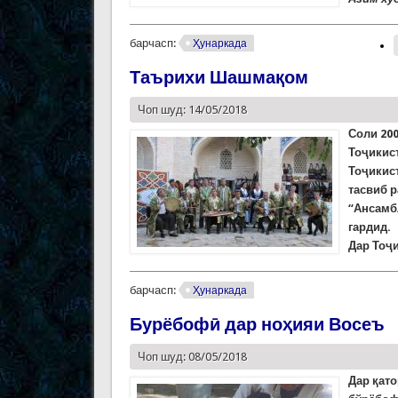
барчасп:
Ҳунаркада
Таърихи Шашмақом
Чоп шуд: 14/05/2018
Соли 20
Тоҷикис
Тоҷикис
тасвиб 
“Ансамб
гардид.
Дар Тоҷ
барчасп:
Ҳунаркада
Бурёбофӣ дар ноҳияи Восеъ
Чоп шуд: 08/05/2018
Дар қат