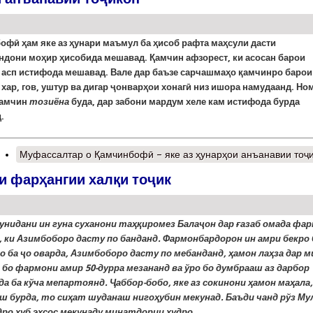
бофӣ
ҳам яке аз ҳунари маъмул ба ҳисоб рафта маҳсули дасти
ндони моҳир ҳисобида мешавад. Қамчин афзорест, ки асосан барои
 асп истифода мешавад. Вале дар баъзе сарчашмаҳо қамчинро барои
хар, гов, уштур ва дигар ҷонварҳои хонагӣ низ ишора намудаанд. Но
қамчин
тозиёна
буда, дар забони мардум хеле кам истифода бурда
.
Муфассалтар
о Қамчинбофӣ – яке аз ҳунарҳои анъанавии тоҷ
и фарҳангии халқи тоҷик
шунидани ин гуна суханони таҳқиромез Балаҷон дар ғазаб омада фа
, ки Азимбоборо дасту по банданд. Фармонбардорон ин амри бекро 
о ба ҷо оварда, Азимбоборо дасту по мебанданд, ҳамон лаҳза дар м
 бо фармони амир 50-дурра мезананд ва ўро бо думбрааш аз дарбор
а ба кўча мепартоянд. Ҷаббор-бобо, яке аз сокинони ҳамон маҳала,
аш бурда
,
то сиҳат шуданаш нигоҳубин мекунад. Баъди чанд рўз Му
дро хуб эҳсос мекунаду минатдории худро