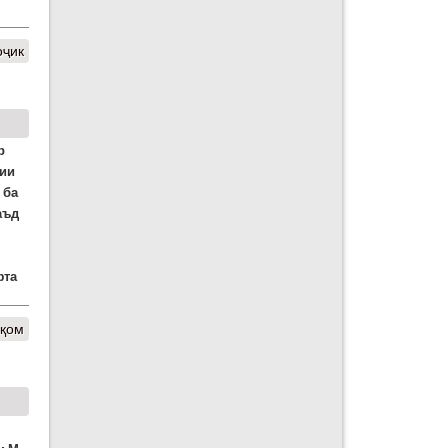
оҷик
р
рии
 ба
аъд
фта
қом