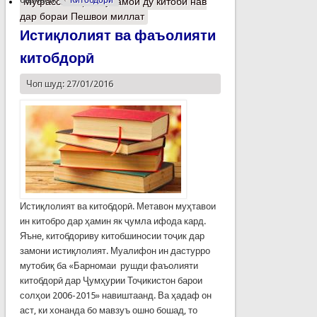
Муфассалтар
о Рӯнамои ду китоби нав
дар бораи Пешвои миллат
Истиқлолият ва фаъолияти
китобдорӣ
Чоп шуд: 27/01/2016
Истиқлолият ва китобдорӣ. Метавон муҳтавои
ин китобро дар ҳамин як ҷумла ифода кард.
Яъне, китобдориву китобшиносии тоҷик дар
замони истиқлолият. Муалифон ин дастурро
мутобиқ ба «Барномаи рушди фаъолияти
китобдорӣ дар Ҷумҳурии Тоҷикистон барои
солҳои 2006-2015» навиштаанд. Ва ҳадаф он
аст, ки хонанда бо мавзуъ ошно бошад, то