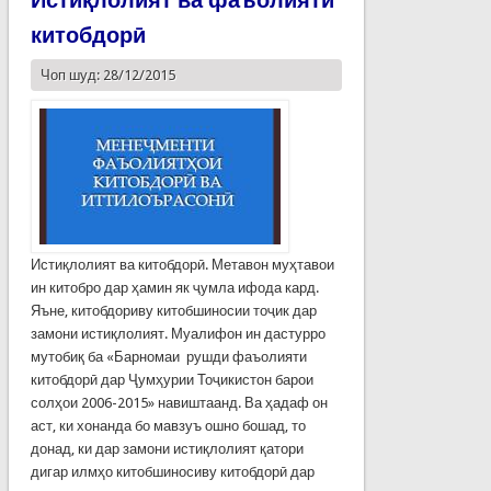
китобдорӣ
Чоп шуд: 28/12/2015
Истиқлолият ва китобдорӣ. Метавон муҳтавои
ин китобро дар ҳамин як ҷумла ифода кард.
Яъне, китобдориву китобшиносии тоҷик дар
замони истиқлолият. Муалифон ин дастурро
мутобиқ ба «Барномаи рушди фаъолияти
китобдорӣ дар Ҷумҳурии Тоҷикистон барои
солҳои 2006-2015» навиштаанд. Ва ҳадаф он
аст, ки хонанда бо мавзуъ ошно бошад, то
донад, ки дар замони истиқлолият қатори
дигар илмҳо китобшиносиву китобдорӣ дар