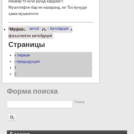
кишвар то куҷо рушд кардааст.
Муаллифон бар ин назаранд, ки “Бо вуҷуди
ҳама мушкилоти
барчасп:
китоб
Китобдорӣ
Муфассалтар
о Истиқлолият ва
фаъолияти китобдорӣ
Страницы
« первая
‹ предыдущая
1
2
Форма поиска
Поиск