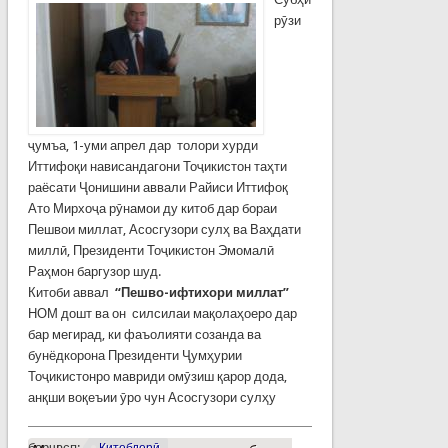
рӯзи
ҷумъа, 1-уми апрел дар толори хурди
Иттифоқи нависандагони Тоҷикистон таҳти
раёсати Ҷонишини аввали Райиси Иттифоқ
Ато Мирхоҷа рӯнамои ду китоб дар бораи
Пешвои миллат, Асосгузори сулҳ ва Ваҳдати
миллӣ, Президенти Тоҷикистон Эмомалӣ
Раҳмон баргузор шуд.
Китоби аввал
“Пешво-ифтихори миллат”
НОМ дошт ва он силсилаи мақолаҳоеро дар
бар мегирад, ки фаъолияти созанда ва
бунёдкорона Президенти Ҷумҳурии
Тоҷикистонро мавриди омӯзиш қарор дода,
анқши воқеъии ӯро чун Асосгузори сулҳу
барчасп:
Китобдорӣ