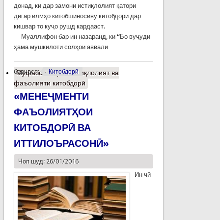
донад, ки дар замони истиқлолият қатори
дигар илмҳо китобшиносиву китобдорӣ дар
кишвар то куҷо рушд кардааст.
Муаллифон бар ин назаранд, ки
“
Бо вуҷуди
ҳама мушкилоти солҳои аввали
барчасп:
Китобдорӣ
Муфассалтар
о Истиқлолият ва
фаъолияти китобдорӣ
«МЕНЕҶМЕНТИ
ФАЪОЛИЯТҲОИ
КИТОБДОРӢ ВА
ИТТИЛОЪРАСОНӢ»
Чоп шуд: 26/01/2016
Ин чӣ