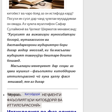
китобест ва чаро бояд аз он истифода кард?
Посухи ин суол дар чанд ҷумлаи муқаддимаи
он омада. Аз ҷумла муаллифон Сафар
Сулаймонӣ ва Ҷелмат Шерматов менависанд:
“Хусусият ва вижагиҳои муносибатҳои
бозорӣ, мутахассисон ва
дастандаркорони мудириятро бори
дигар водор месозад, ки ба масъалаи
мудирият таваҷҷўҳи бештаре дошта
бошанд.
Масъалаҳои
менеҷмент дар соҳаи аз
ҳама мушкил – фаъолияти
китобдорию
иттилоърасонӣ
чӣ гуна ҳаллу фасл
мешавад
, яке аз дигар
барчасп:
Китобдорӣ
Муфассалтар
о «МЕНЕҶМЕНТИ
ФАЪОЛИЯТҲОИ КИТОБДОРӢ ВА
ИТТИЛОЪРАСОНӢ»
Истиқлолият ва фаъолияти