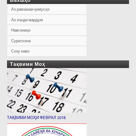
Бахшҳо
Аз равзанаи қомусҳо
Аз эҷоди мардум
Навгониҳо
Суратхона
Созу наво
Тақвими Моҳ
ТАҚВИМИ МОҲИ ФЕВРАЛ 2018