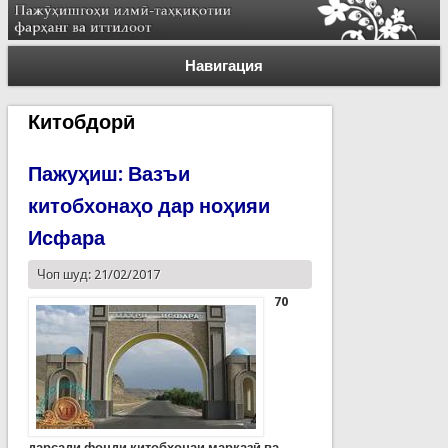
Навигация
Китобдорӣ
Пажуҳиш: Вазъи
китобхонаҳо дар ноҳияи
Исфара
Чоп шуд: 21/02/2017
70
дарсади фонди китобхонаи марказӣ ва