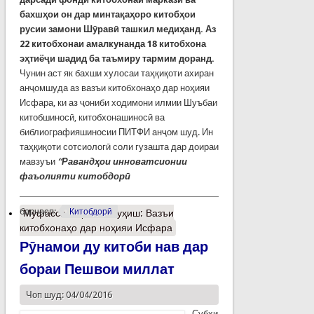
бахшҳои он дар минтақаҳоро китобҳои
русии замони Шӯравӣ ташкил медиҳанд. Аз
22 китобхонаи амалкунанда 18 китобхона
эҳтиёҷи шадид ба таъмиру тармим доранд.
Чунин аст як бахши хулосаи таҳқиқоти ахиран
анҷомшуда аз вазъи китобхонаҳо дар ноҳияи
Исфара, ки аз ҷониби ходимони илмии Шуъбаи
китобшиносӣ, китобхонашиносӣ ва
библиографияшиносии ПИТФИ анҷом шуд. Ин
таҳқиқоти сотсиологӣ соли гузашта дар доираи
мавзуъи
“Раванд
ҳ
ои
инноватсионии
фаъолияти китобдорӣ
барчасп:
Китобдорӣ
Муфассалтар
о Пажуҳиш: Вазъи
китобхонаҳо дар ноҳияи Исфара
Рӯнамои ду китоби нав дар
бораи Пешвои миллат
Чоп шуд: 04/04/2016
Субҳи