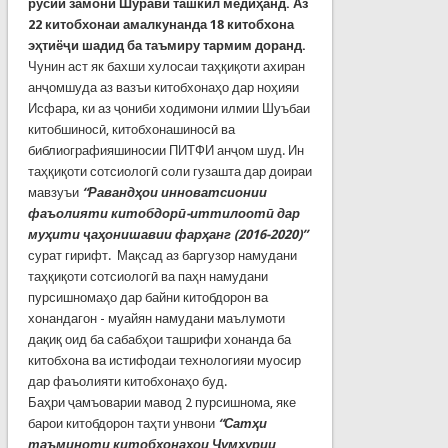
русии замони Шӯравӣ ташкил медиҳанд. Аз
22 китобхонаи амалкунанда 18 китобхона
эҳтиёҷи шадид ба таъмиру тармим доранд.
Чунин аст як бахши хулосаи таҳқиқоти ахиран
анҷомшуда аз вазъи китобхонаҳо дар ноҳияи
Исфара, ки аз ҷониби ходимони илмии Шуъбаи
китобшиносӣ, китобхонашиносӣ ва
библиографияшиносии ПИТФИ анҷом шуд. Ин
таҳқиқоти сотсиологӣ соли гузашта дар доираи
мавзуъи
“Раванд
ҳ
ои
инноватсионии
фаъолияти китобдорӣ
-
иттилоотӣ дар
муҳити
ҷ
аҳонишавии фарҳанг
(2016-2020)”
сурат гирифт. Мақсад аз баргузор намудани
таҳқиқоти сотсиологӣ ва паҳн намудани
пурсишномаҳо дар байни китобдорон ва
хонандагон - муайян намудани маълумоти
дақиқ оид ба сабабҳои ташрифи хонанда ба
китобхона ва истифодаи технологияи муосир
дар фаъолияти китобхонаҳо буд.
Баҳри ҷамъоварии мавод 2 пурсишнома, яке
барои китобдорон таҳти унвони
“Сатҳи
таъминоти китобхонаҳои Ҷумҳурии