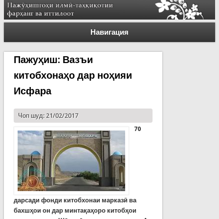
Навигация
Пажуҳиш: Вазъи
китобхонаҳо дар ноҳияи
Исфара
Чоп шуд: 21/02/2017
70
дарсади фонди китобхонаи марказӣ ва
бахшҳои он дар минтақаҳоро китобҳои