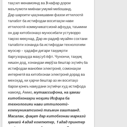
таҳсил менамоянд ва
3
нафар дорои
маълумоти миёнаи умумӣ мебошанд.
Дар шароити ҷаҳонишавии фазои иттилоотӣ
талабот ба истифодаи воситаҳои нави
иттилоотӣ-коммуникатсионӣ афзуда, таъмини
он дар китобхонаҳо муносибати устуворро
тақозо мекунад. Дар ин радиф муайян сохтани
талаботи хонанда ба истифодаи технологияи
муосир – ҳадафи дигари таҳқиқоти
баргузоршуда маҳсуб ёфт. Чунончи, таҳқиқ
нишон дод, хонандаи имрўза бештар эҳтиёҷ ба
истифодаи манобеи электронӣ, сомонаҳои
интернетӣ ва китобхонаи электронӣ дорад ва
мехоҳад, ки ҳарчи бештар аз ин воситаҳо
барои қонеъ намудани эҳтиёҷи худ истифода
намояд. Аммо,
мутаассифона, на ҳамаи
китобхонаҳои ноҳияи Исфара ба
технологияи нави иттилоотӣ-
коммуникатсионӣ таъмин гаштаанд.
Масалан, фақат дар китобхонаи марказӣ
ҳамагӣ 4 адад компютер, 1 адад принтер