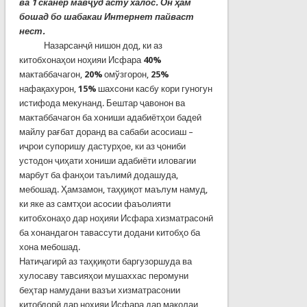
ва 1 сканер мавҷуд асту халос.
Он ҳам
бошад бо шабакаи Интернет пайваст
нест.
Назарсанҷӣ нишон дод, ки аз
китобхонаҳои ноҳияи Исфара
40%
мактаббачагон,
20%
омўзгорон,
25%
нафақахурон,
15%
шахсони касбу кори гуногун
истифода мекунанд. Бештар ҷавонон ва
мактаббачагон ба хониши адабиётҳои бадеӣ
майлу рағбат доранд ва сабаби асосиаш –
иҷрои супоришу дастурҳое, ки аз ҷониби
устодон ҷиҳати хониши адабиёти иловагии
марбут ба фанҳои таълимӣ додашуда,
мебошад. Ҳамзамон, таҳқиқот маълум намуд,
ки яке аз самтҳои асосии фаъолияти
китобхонаҳо дар ноҳияи Исфара хизматрасонӣ
ба хонандагон тавассути додани китобҳо ба
хона мебошад.
Натиҷагирӣ аз таҳқиқоти баргузоршуда ва
хулосаву тавсияҳои мушаххас перомуни
беҳтар намудани вазъи хизматрасонии
китобдорӣ дар ноҳияи Исфара дар мақолаи