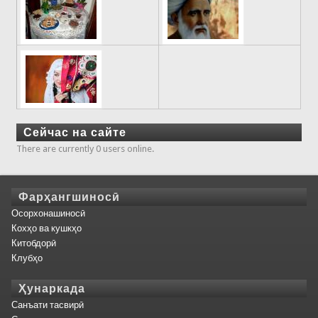
Сейчас на сайте
There are currently 0 users online.
Фарҳангшиносӣ
Осорхонашиносӣ
Кохҳо ва кушкҳо
Китобдорӣ
Клубҳо
Ҳунаркада
Санъати тасвирӣ