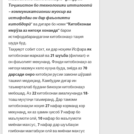
Тоҷикистон бо технологияи иттилоотӣ
– коммуникатсионии муосир ва
истифодаи он дар фаъолияти
китобдорӣ
” ва дигаре бо номи
“Китобхонаи
имрўза аз нигоҳи хонанда”
барои
истифодабарандагони китобхонаҳо таҳия
шуда буд.
Таҳқиқот собит сохт, ки дар ноҳияи Исфара
як
китобхонаи марказӣ ва
21 шуъба
(филиал)-и
он фаъолият мекунанд. Фонди китобхонаҳо аз
нигоҳи мазмун хело куҳна буда, зиёда аз
70
дарсади онро
китобҳои русии замони шўравӣ
ташкил медиҳанд. Камбудии дигар ин
таъмирталаб будани биноҳои китобхонаҳо
мебошад. Аз
22
китобхонаи амалкунанда
18
-
тоаш муҳтоҷи таъмиранд. Дар тамоми
китобхонаҳои ноҳия
27
нафар корманд кор
мекунанд, ки аз ҳамин ҳисоб
7
нафар бо
маълумоти олӣ,
10
нафар бо маълумоти
миёнаи махсус,
7
нафар дар шуъбаҳои
ғоибонаи мактабҳои олӣ ва миёнаи махсус