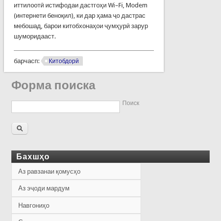
иттилоотӣ истифодаи дастгоҳи Wi–Fi, Mоdem
(интернети беноқил), ки дар ҳама ҷо дастрас
мебошад, барои китобхонаҳои ҷумҳурӣ зарур
шуморидааст.
барчасп:
Китобдорӣ
Форма поиска
Поиск
Бахшҳо
Аз равзанаи қомусҳо
Аз эҷоди мардум
Навгониҳо