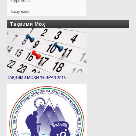
Суратхона
Созу наво
Тақвими Моҳ
ТАҚВИМИ МОҲИ ФЕВРАЛ 2018