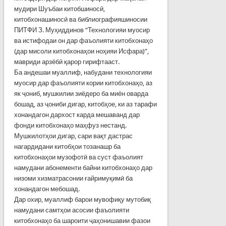
мудири Шуъбаи китобшиносӣ,
китобхонашиносӣ ва библиографияшиносии
ПИТФИ З. Муҳиддинов “Технологияи муосир
ва истифодаи он дар фаъолияти китобхонаҳо
(дар мисоли китобхонаҳои ноҳияи Исфара)”,
мавриди арзёбӣ қарор гирифтааст.
Ба андешаи муаллиф, набудани технологияи
муосир дар фаъолияти кории китобхонаҳо, аз
як ҷониб, мушкилии зиёдеро ба миён оварда
бошад, аз ҷониби дигар, китобҳое, ки аз тарафи
хонандагон дархост карда мешаванд дар
фонди китобхонаҳо маҳфуз нестанд.
Мушкилотҳои дигар, сари вақт дастрас
нагардидани китобҳои тозанашр ба
китобхонаҳои музофотӣ ва суст фаъолият
намудани абонементи байни китобхонаҳо дар
низоми хизматрасонии ғайримуқимӣ ба
хонандагон мебошад.
Дар охир, муаллиф барои мувофиқу мутобиқ
намудани самтҳои асосии фаъолияти
китобхонаҳо ба шароити ҷаҳонишавии фазои