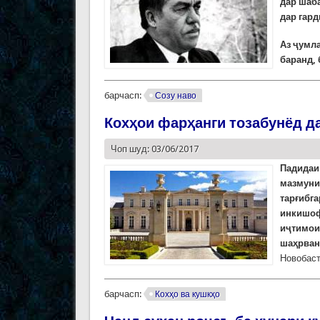
дар шаб
дар гард
Аз ҷумла
баранд,
барчасп:
Созу наво
Кохҳои фарҳанги тозабунёд д
Чоп шуд: 03/06/2017
Падидаи 
мазмуни
тарғибга
инкишофи
иҷтимои
шаҳрван
Новобаст
барчасп:
Кохҳо ва кушкҳо