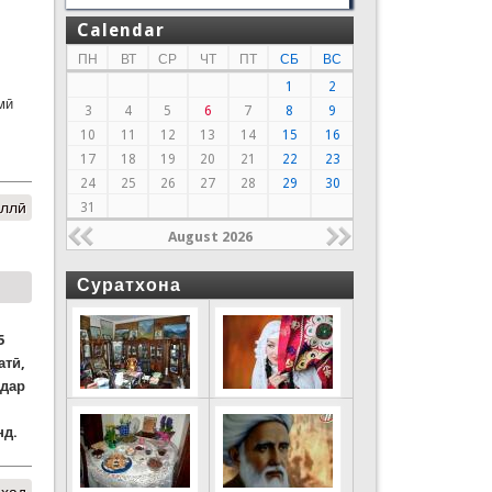
Calendar
ПН
ВТ
СР
ЧТ
ПТ
СБ
ВС
1
2
мӣ
3
4
5
6
7
8
9
10
11
12
13
14
15
16
17
18
19
20
21
22
23
24
25
26
27
28
29
30
иллӣ
31
August 2026
Суратхона
5
атӣ,
 дар
нд.