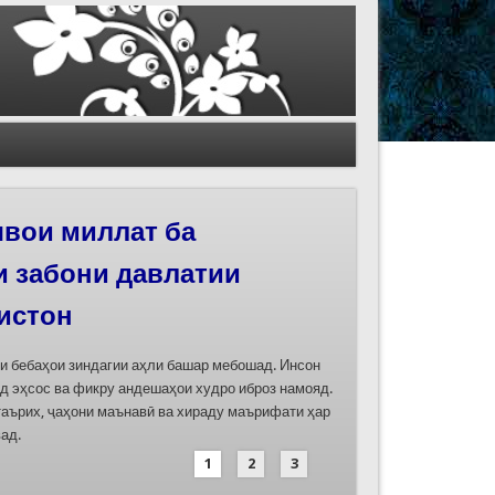
иҳои роҳи абрешим
 феҳристи ЮНЕСКО
д
дасозии ҳуҷҷатҳои номинатсияҳои муштараки
 ҷумла номинатсияи “Роҳи абрешим: гузаргоҳи
и аз ҷониби ҷумҳуриҳои Қазоқистон, Қирғизистон,
иҳод хоҳад шуд
1
2
3