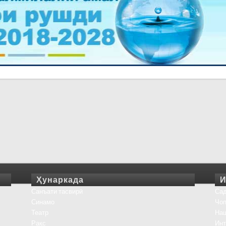
Ҳунаркада
И
Санъати тасвирӣ
Сад
Синамо
Чоп
Театр
На
Рақс
Инт