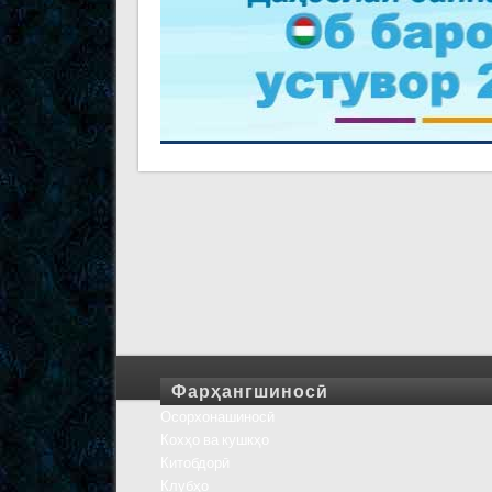
Фарҳангшиносӣ
Осорхонашиносӣ
Кохҳо ва кушкҳо
Китобдорӣ
Клубҳо