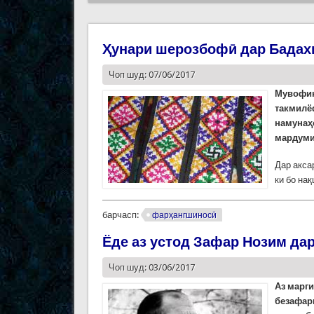
Ҳунари шерозбофӣ дар Бада
Чоп шуд: 07/06/2017
Мувофи
такмилё
намунаҳ
мардуми
Дар акса
ки бо на
барчасп:
фарҳангшиносӣ
Ёде аз устод Зафар Нозим да
Чоп шуд: 03/06/2017
Аз марги
безафар