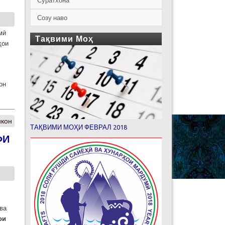
Суратхона
Созу наво
мӣ
Тақвими Моҳ
ҳои
он
икон
ТАҚВИМИ МОҲИ ФЕВРАЛ 2018
ФИ
ва
ои