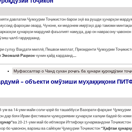
уроқдӯзии тоҷикон
ияти давлатии Ҷумҳурии Тоҷикистон барои эҳё ва рушди ҳунарҳои марду
мусоид фароҳам овард. Чуноне, ки медонем имрӯзҳо дар тамоми минтақа
арказҳои ҳунарҳои мардумӣ фаъолият намуда, дар он наврасону ҷавонон
ӯзиш ҷалб гардидаанд.
ри сулҳу Ваҳдати миллӣ, Пешвои миллат, Президенти Ҷумҳурии Тоҷикист
м
Эмомал
ӣ
Ра
ҳ
мон
чунин қайд кардаанд
...
Муфассалтар
о Чанд сухан роҷеъ ба ҳунари қуроқдӯзии тоҷ
ардумӣ – объекти омўзиши муҳаққиқони ПИТ
3-ум ва 14-уми майи соли ҷорӣ бо ташаббуси Вазорати фарҳанг Ҷумҳурии
он дар боғи Ирам фестивали ҷумҳуриявии ҳунарҳои халқии бадеӣ бо номи
ҳ
унар”
ва 20-21-уми май бо ибтикори Иттифоқи ҳунармандони Тоҷикистон 
кор бо ҷавонон, варзиш ва сайёҳии Ҷумҳурии Тоҷикистон
“Ҳафтаи ҳунарҳ