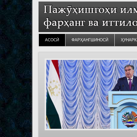
АСОСӢ
ФАРҲАНГШИНОСӢ
ҲУНАРК