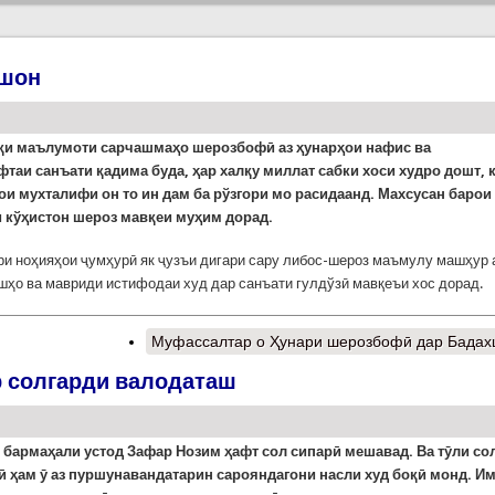
хшон
қ
и маълумоти сарчашмаҳо
шерозбофӣ
аз
ҳ
унарҳои нафис ва
ф
таи санъати қ
адима буда
, ҳ
ар
халқу
миллат сабки хоси худро дошт
,
ои
мухталиф
и он то ин дам ба р
ў
згори мо расидаанд
. Махсусан барои
 кўҳистон шероз мавқеи муҳим дорад.
ри ноҳияҳои ҷумҳурӣ як ҷузъи дигари сару либос-шероз маъмулу машҳур 
қшҳо ва мавриди истифодаи худ дар санъати гулдўзӣ мавқеъи хос дорад.
Муфассалтар
о Ҳунари шерозбофӣ дар Бада
р солгарди валодаташ
 бармаҳали устод Зафар Нозим ҳафт сол сипарӣ мешавад. Ва тӯли со
ӣ ҳам ӯ аз пуршунавандатарин сарояндагони насли худ боқӣ монд. И