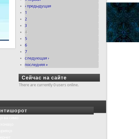
‹ предыдущая
1
2
3
4
5
6
7
следующая ›
последняя »
Сейчас на сайте
There are currently 0 users online.
нтишорот
о ва симо
хонаҳо
шрияҳо
ернет