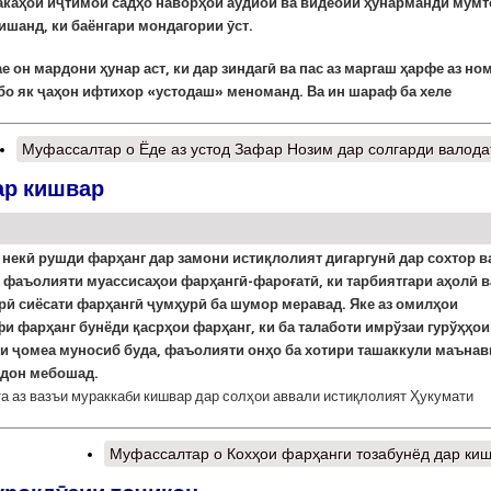
акаҳои иҷтимоӣ садҳо наворҳои аудиоӣ ва видеоии ҳунарманди мумт
ишанд, ки баёнгари мондагории ӯст.
е он мардони ҳунар аст, ки дар зиндагӣ ва пас аз маргаш ҳарфе аз но
 бо як ҷаҳон ифтихор «устодаш» меноманд.
Ва ин шараф ба хеле
Муфассалтар
о Ёде аз устод Зафар Нозим дар солгарди валод
ар кишвар
некӣ рушди фарҳанг дар замони истиқлолият дигаргунӣ дар сохтор в
 фаъолияти муассисаҳои фарҳангӣ-фароғатӣ, ки тарбиятгари аҳолӣ в
рӣ сиёсати фарҳангӣ ҷумҳурӣ ба шумор меравад. Яке аз омилҳои
 фарҳанг бунёди қасрҳои фарҳанг, ки ба талаботи имрўзаи гурўҳҳои
и ҷомеа муносиб буда, фаъолияти онҳо ба хотири ташаккули маънав
дон мебошад.
а аз вазъи мураккаби кишвар дар солҳои аввали истиқлолият Ҳукумати
Муфассалтар
о Кохҳои фарҳанги тозабунёд дар ки