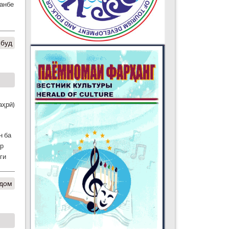
шанбе
 буд
аҳрӣ)
н ба
ар
ги
дом