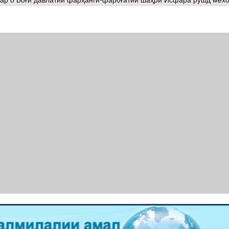
ар
о Боғи давлатии фарҳангӣ-фароғатии шаҳри Исфара рушд мех