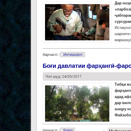
Дар
но
ҳ
«парбоз
ҷ
абпара
сурсура
Истиқлол
шароити 
марказҳо
барчасп:
Интишорот
Боғи давлатии фарҳангӣ-фар
Чоп шуд: 24/05/2017
Тибқи м
фарҳангӣ
адад афз
дар вило
шаҳру но
Файзобо
барчасп:
Боғҳо