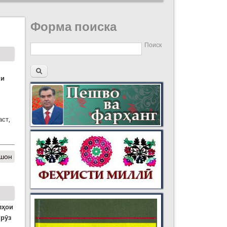
Форма поиска
Поиск
ки
аст,
хшон
лҳои
мрӯз