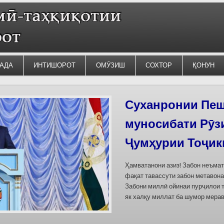
АДА
ИНТИШОРОТ
ОМӮЗИШ
СОХТОР
ҚОНУН
Силсилаи ёдгор
барои сабт дар
омода мешаван
Дар бахшҳои семинар вазъи омо
кишварҳои Осиёи Марказӣ, аз он
минтақавии Фарғона-Сирдарё», к
Тоҷикистон ва Ўзбекистон пешн