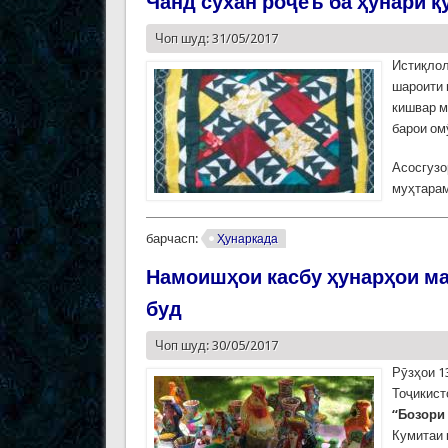
Чанд сухан роҷеъ ба ҳунари қ
Чоп шуд: 31/05/2017
Истиқлол
шароити 
кишвар м
барои ом
Асосгузо
муҳтара
барчасп:
Ҳунаркада
Намоишҳои касбу ҳунарҳои м
буд
Чоп шуд: 30/05/2017
Рӯзҳои 1
Тоҷикист
“Бозори 
Кумитаи 