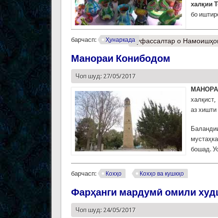
халқии 
бо иштир
барчасп:
Ҳунаркада
Муфассалтар
о Намоишҳои
Манораи Конибодом
Чоп шуд: 27/05/2017
МАНОРА
халқист,
аз хишти
Баландии 
мустаҳка
бошад. У
барчасп:
Кохҳо
Кохҳо ва кушкҳо
Фарҳанги мардумӣ омили ху
Чоп шуд: 24/05/2017