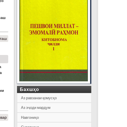
оз
маш
аташ
а
а
Бахшҳо
ии
Аз равзанаи қомусҳо
Аз эҷоди мардум
швар
Навгониҳо