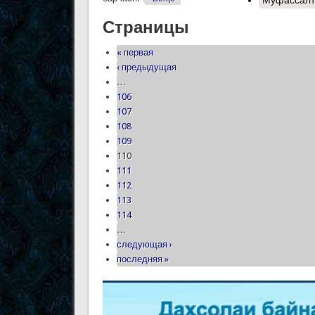
Муфассалт
Страницы
« первая
‹ предыдущая
…
106
107
108
109
110
111
112
113
114
…
следующая ›
последняя »