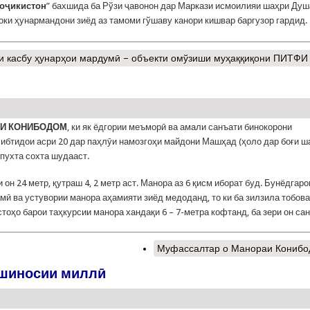
Тоҷикистон
” бахшида ба Рўзи ҷавонон дар Маркази исмоилияи шаҳри Ду
оки ҳунармандони зиёд аз тамоми гўшаву канори кишвар баргузор гардид.
 касбу ҳунарҳои мардумӣ – объекти омўзиши муҳаққиқони ПИТФИ
И КОНИБОДОМ
, ки як ёдгории меъморӣ ва амали санъати бинокорони
 ибтидои асри 20 дар паҳлӯи намозгоҳи майдони Машҳад (ҳоло дар боғи ш
 пухта сохта шудааст.
он 24 метр, қутраш 4, 2 метр аст. Манора аз 6 қисм иборат буд. Бунёдгаро
мӣ ва устувории манора аҳамияти зиёд медоданд, то ки ба зилзила тобов
стоҳо барои таҳкурсии манора хандақи 6 – 7-метра кофтанд, ба зери он сан
Муфассалтар
о Манораи Конибо
дшиносии миллӣ