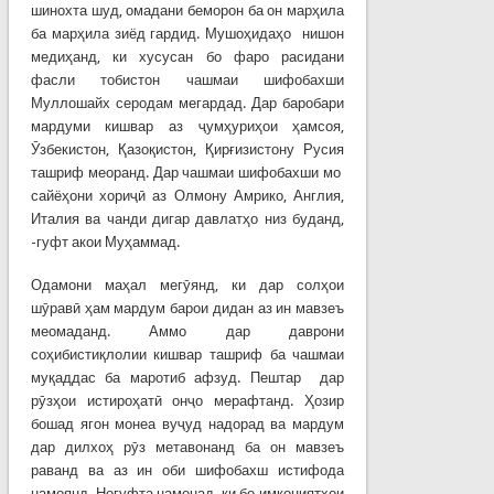
шинохта шуд, омадани беморон ба он марҳила
ба марҳила зиёд гардид. Мушоҳидаҳо нишон
медиҳанд, ки хусусан бо фаро расидани
фасли тобистон чашмаи шифобахши
Муллошайх серодам мегардад. Дар баробари
мардуми кишвар аз ҷумҳуриҳои ҳамсоя,
Ӯзбекистон, Қазоқистон, Қирғизистону Русия
ташриф меоранд. Дар чашмаи шифобахши мо
сайёҳони хориҷӣ аз Олмону Амрико, Англия,
Италия ва чанди дигар давлатҳо низ буданд,
-гуфт акои Муҳаммад.
Одамони маҳал мегӯянд, ки дар солҳои
шӯравӣ ҳам мардум барои дидан аз ин мавзеъ
меомаданд. Аммо дар даврони
соҳибистиқлолии кишвар ташриф ба чашмаи
муқаддас ба маротиб афзуд. Пештар дар
рӯзҳои истироҳатӣ онҷо мерафтанд. Ҳозир
бошад ягон монеа вуҷуд надорад ва мардум
дар дилхоҳ рӯз метавонанд ба он мавзеъ
раванд ва аз ин оби шифобахш истифода
намоянд. Ногуфта намонад, ки бо имкониятҳои