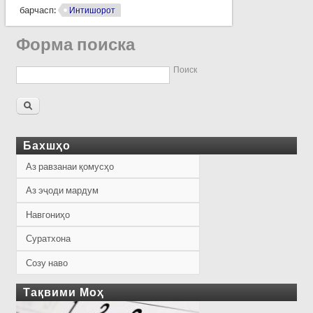
барчасп:
Интишорот
Форма поиска
Поиск
Бахшҳо
Аз равзанаи қомусҳо
Аз эҷоди мардум
Навгониҳо
Суратхона
Созу наво
Тақвими Моҳ