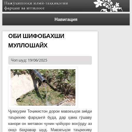
Навигация
ОБИ ШИФОБАХШИ
МУЛЛОШАЙХ
Чоп шуд: 19/06/2025
Ҷумҳурии Тоҷикистон дорои мавзеъҳои зиёди
таърихию фарҳангӣ буда, дар ҳама гӯшаву
канори он метавон чунин ҷойҳоро вохӯрду аз
онҳо баҳравар шуд. Мавзеъҳои таърихиву