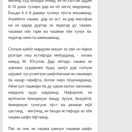
меоянд худ шоҳиди онанд, ки бо халтаи оддие
8-10 дона тухмро дар ин об нигоҳ медоранд.
Баъди 6 ё 8 дақиқа тухмҳо пӯхта мешаванд.
Аҷоиботи чашма дар он аст, ки дар масофаи
на он қадар дуртар аз якдигар ду чашма
чашмаи оби гарм ва чашмаи оби хунук ба
якдигар омехта намешаванд.
Солҳои қаблӣ мардуми маҳал аз оби он барои
рӯзгори хеш истифода мебурданд, - илова
намуд М. Юсупов. Дар ибтидо чашма як
ҳавзаки хурдакаке буда, ҳанӯз дар солҳои
шӯравӣ хусусиятҳои шифобахшии ин чашмаро
ба назар гирифта, болои онро пӯшонидаанд.
Айни ҳол чашмаро ба ду ҳавзи калон: занонаву
мардона ҷудо кардаанд. Нафароне, ки
мубталои бемориҳои банду буғум, безурётӣ,
бемориҳои гуногуни пӯст ва резиши мӯй
ҳастанд, - мегӯянд, ки баъди истифода аз оби
чашма шифо ёфтаанд.
Пас аз оне, ки чашма ҳамчун чашмаи шифо