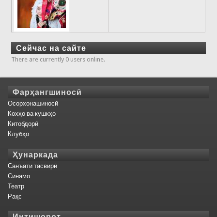
Сейчас на сайте
There are currently 0 users online.
Фарҳангшиносӣ
Осорхонашиносӣ
Кохҳо ва кушкҳо
Китобдорӣ
Клубҳо
Ҳунаркада
Санъати тасвирӣ
Синамо
Театр
Рақс
Интишорот