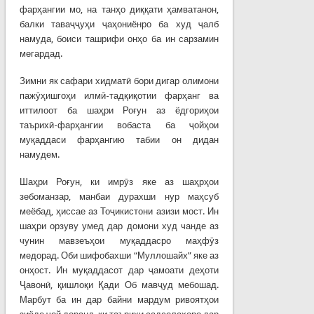
фарҳангии мо, на танҳо диққати ҳамватанон,
балки таваҷҷуҳи ҷаҳониёнро ба худ ҷалб
намуда, боиси ташрифи онҳо ба ин сарзамин
мегардад.
Зимни як сафари хидматӣ бори дигар олимони
пажӯҳишгоҳи илмӣ-тадқиқотии фарҳанг ва
иттилоот ба шаҳри Роғун аз ёдгориҳои
таърихӣ-фарҳангии вобаста ба ҷойҳои
муқаддаси фарҳангию табии он дидан
намудем.
Шаҳри Роғун, ки имрӯз яке аз шаҳрҳои
зебоманзар, манбаи дурахши нур маҳсуб
меёбад, ҳиссае аз Тоҷикистони азизи мост. Ин
шаҳри орзуву умед дар домони худ чанде аз
чунин мавзеъҳои муқаддасро маҳфӯз
медорад. Оби шифобахши “Муллошайх” яке аз
онҳост. Ин муқаддасот дар ҷамоати деҳоти
Ҷавонӣ, қишлоқи Қади Об мавҷуд мебошад.
Марбут ба ин дар байни мардум ривоятҳои