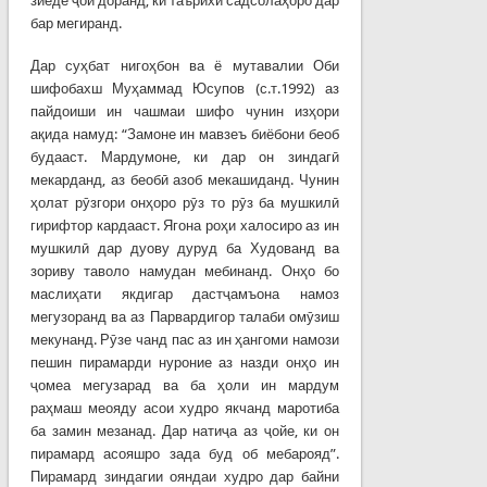
зиёде ҷой доранд, ки таърихи садсолаҳоро дар
бар мегиранд.
Дар суҳбат нигоҳбон ва ё мутавалии Оби
шифобахш Муҳаммад Юсупов (с.т.1992) аз
пайдоиши ин чашмаи шифо чунин изҳори
ақида намуд: “Замоне ин мавзеъ биёбони беоб
будааст. Мардумоне, ки дар он зиндагӣ
мекарданд, аз беобӣ азоб мекашиданд. Чунин
ҳолат рӯзгори онҳоро рӯз то рӯз ба мушкилӣ
гирифтор кардааст. Ягона роҳи халосиро аз ин
мушкилӣ дар дуову дуруд ба Худованд ва
зориву таволо намудан мебинанд. Онҳо бо
маслиҳати якдигар дастҷамъона намоз
мегузоранд ва аз Парвардигор талаби омӯзиш
мекунанд. Рӯзе чанд пас аз ин ҳангоми намози
пешин пирамарди нуроние аз назди онҳо ин
ҷомеа мегузарад ва ба ҳоли ин мардум
раҳмаш меояду асои худро якчанд маротиба
ба замин мезанад. Дар натиҷа аз ҷойе, ки он
пирамард асояшро зада буд об мебарояд”.
Пирамард зиндагии ояндаи худро дар байни