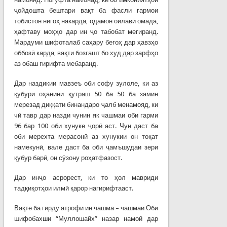
ҷойдошта бештари вақт ба фасли гармои
тобистон нигоҳ накарда, одамон оилавӣ омада,
ҳафтаву моҳҳо дар ин ҷо табобат мегиранд.
Мардуми шифоталаб саҳару бегоҳ дар ҳавзҳо
оббозӣ карда, вақти бозгашт бо худ дар зарфҳо
аз обаш гирифта мебаранд.
Дар наздикии мавзеъ оби софу зулоле, ки аз
қубури оҳанини қутраш 50 ба 50 ба замин
мерезад диққати бинандаро ҷалб менамояд, ки
чӣ тавр дар назди чунин як чашмаи оби гарми
96 бар 100 оби хунуке ҷорӣ аст. Чун даст ба
оби мерехта мерасонӣ аз хунукии он тоқат
намекунӣ, вале даст ба оби ҷамъшудаи зери
қубур барӣ, он сӯзону роҳатфазост.
Дар инҷо асрорест, ки то ҳол мавриди
тадқиқотҳои илмӣ қарор нагирифтааст.
Вақте ба гирду атрофи ин чашма – чашмаи Оби
шифобахши “Муллошайх” назар намоӣ дар