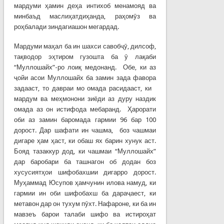
мардуми ҳамин деҳа интихоб менамояд ва
минбаъд маслиҳатдиҳанда, раҳомӯз ва
роҳбалади зиндагиашон мегардад.
Мардуми маҳал ба ин шахси савобҷӯ, дилсоф,
тақводор эҳтиром гузошта ба ӯ лақаби
“Муллошайх”-ро лоиқ медонанд. Обе, ки аз
ҷойи асои Муллошайх ба замин зада фавора
задааст, то давраи мо омада расидааст, ки
мардум ва меҳмонони зиёди аз дуру наздик
омада аз он истифода мебаранд. Ҳарорати
оби аз замин баромада гармии 96 бар 100
дорост. Дар шафати ин чашма, боз чашмаи
дигаре ҳам ҳаст, ки обаш ях барин хунук аст.
Бояд тазаккур дод, ки чашмаи “Муллошайх”
дар баробари ба ташнагон об додан боз
хусусиятҳои шифобахшии дигарро дорост.
Муҳаммад Юсупов ҳамчунин илова намуд, ки
гармии ин оби шифобахш ба дараҷаест, ки
метавон дар он тухум пӯхт. Нафароне, ки ба ин
мавзеъ барои талаби шифо ва истироҳат