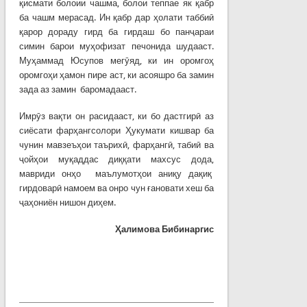
қисмати болоии чашма, болои теппае як қабр
ба чашм мерасад. Ин қабр дар ҳолати таббиӣ
қарор дораду гирд ба гирдаш бо панҷараи
симин барои муҳофизат печонида шудааст.
Муҳаммад Юсупов мегӯяд, ки ин оромгоҳ
оромгоҳи ҳамон пире аст, ки асояшро ба замин
зада аз замин баромадааст.
Имрӯз вақти он расидааст, ки бо дастгирӣ аз
сиёсати фарҳангсолори Ҳукумати кишвар ба
чунин мавзеъҳои таърихӣ, фарҳангӣ, табиӣ ва
ҷойҳои муқаддас диққати махсус дода,
мавриди онҳо маълумотҳои аниқу дақиқ
гирдоварӣ намоем ва онро чун ғановати хеш ба
ҷаҳониён нишон диҳем.
Ҳ
алимова
Бибинаргис