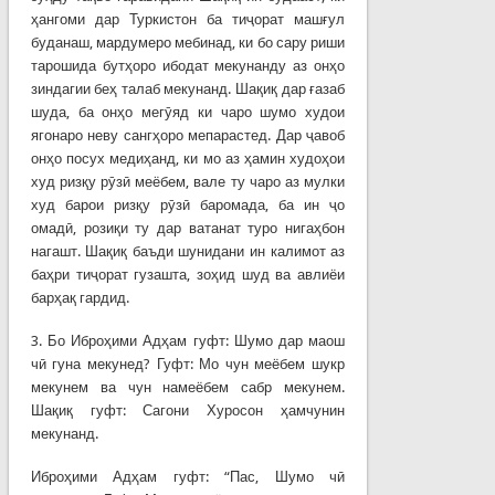
ҳангоми дар Туркистон ба тиҷорат машғул
буданаш, мардумеро мебинад, ки бо сару риши
тарошида бутҳоро ибодат мекунанду аз онҳо
зиндагии беҳ талаб мекунанд. Шақиқ дар ғазаб
шуда, ба онҳо мегӯяд ки чаро шумо худои
ягонаро неву сангҳоро мепарастед. Дар ҷавоб
онҳо посух медиҳанд, ки мо аз ҳамин худоҳои
худ ризқу рӯзӣ меёбем, вале ту чаро аз мулки
худ барои ризқу рӯзӣ баромада, ба ин ҷо
омадӣ, розиқи ту дар ватанат туро нигаҳбон
нагашт. Шақиқ баъди шунидани ин калимот аз
баҳри тиҷорат гузашта, зоҳид шуд ва авлиёи
барҳақ гардид.
3. Бо Иброҳими Адҳам гуфт: Шумо дар маош
чӣ гуна мекунед? Гуфт: Мо чун меёбем шукр
мекунем ва чун намеёбем сабр мекунем.
Шақиқ гуфт: Сагони Хуросон ҳамчунин
мекунанд.
Иброҳими Адҳам гуфт: “Пас, Шумо чӣ