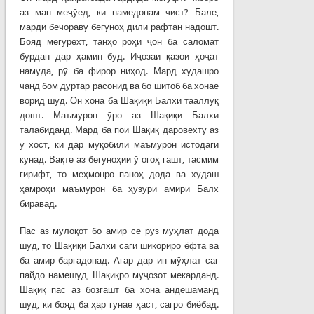
аз ман меҷӯед, ки намедонам чист? Бале,
марди бечораву бегуноҳ дили рафтан надошт.
Бояд мегурехт, танҳо роҳи ҷон ба саломат
бурдан дар ҳамин буд. Иҷозаи қазои ҳоҷат
намуда, рӯ ба фирор ниҳод. Мард худашро
чанд бом дуртар расонид ва бо шитоб ба хонае
ворид шуд. Он хона ба Шақиқи Балхи тааллуқ
дошт. Маъмурон ӯро аз Шақиқи Балхи
талабиданд. Мард ба пои Шақиқ даровехту аз
ӯ хост, ки дар муқобили маъмурон истодаги
кунад. Вақте аз бегуноҳии ӯ огоҳ гашт, тасмим
гирифт, то меҳмонро паноҳ дода ва худаш
ҳамроҳи маъмурон ба ҳузури амири Балх
биравад.
Пас аз мулоқот бо амир се рӯз муҳлат дода
шуд, то Шақиқи Балхи саги шикориро ёфта ва
ба амир баргадонад. Агар дар ин мӯҳлат саг
пайдо намешуд, Шақиқро муҷозот мекарданд.
Шақиқ пас аз бозгашт ба хона андешаманд
шуд, ки бояд ба ҳар гунае ҳаст, сагро биёбад.