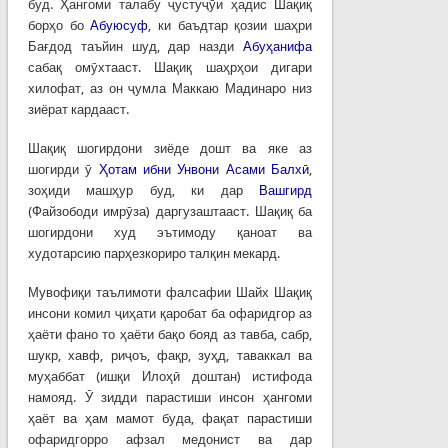
буд. Ҳангоми талабу ҷустуҷӯи ҳадис Шақиқ
борҳо бо
Абуюсуф
, ки баъдтар қозии шаҳри
Бағдод таъйин шуд, дар назди
Абуҳанифа
сабақ омӯхтааст. Шақиқ шаҳрҳои дигари
хилофат, аз он ҷумла Маккаю Мадинаро низ
зиёрат кардааст.
Шақиқ шогирдони зиёде дошт ва яке аз
шогирди ӯ
Ҳотам ибни Унвони Асами Балхӣ
,
зоҳиди машҳур буд, ки дар
Вашгирд
(Файзободи имрӯза) даргузаштааст. Шақиқ ба
шогирдони худ эътимоду қаноат ва
худотарсию парҳезкориро талқин мекард.
Мувофиқи таълимоти фалсафии Шайх Шақиқ
инсони комил ҷиҳати қаробат ба офаридгор аз
ҳаёти фано то ҳаёти бақо бояд аз тавба, сабр,
шукр, хавф, риҷоъ, фақр, зуҳд, таваккал ва
муҳаббат (ишқи Илоҳӣ доштан) истифода
намояд. Ӯ зидди парастиши инсон ҳангоми
ҳаёт ва ҳам мамот буда, фақат парастиши
офаридгорро афзал медонист ва дар