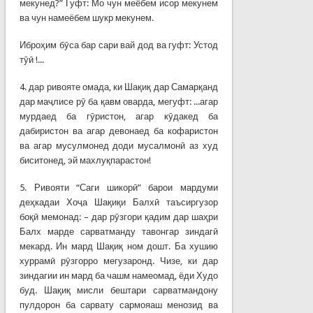
мекунед?” Гуфт: Мо чун меёбем исор мекунем
ва чун намеёбем шукр мекунем.
Иброҳим бӯса бар сари вай дод ва гуфт: Устод
тӯӣ !...
4. дар ривояте омада, ки Шақиқ дар Самарқанд
дар маҷлисе рӯ ба қавм оварда, мегуфт: ...агар
мурдаед ба гӯристон, агар кӯдакед ба
дабиристон ва агар девонаед ба кофаристон
ва агар мусулмонед доди мусалмонӣ аз худ
биситонед, эй махлуқпарастон!
5. Ривояти “Саги шикорӣ” барои мардуми
деҳкадаи Хоҷа Шақиқи Балхӣ таъсиргузор
боқӣ мемонад: – дар рӯзгори қадим дар шаҳри
Балх марде сарватманду тавонгар зиндагӣ
мекард. Ин мард Шақиқ ном дошт. Ба хушию
хуррамӣ рӯзгорро мегузаронд. Чизе, ки дар
зиндагии ин мард ба чашм намеомад, ёди Худо
буд. Шақиқ мисли бештари сарватмандону
пулдорон ба сарвату сармояаш менозид ва