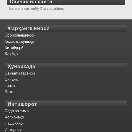
Сейчас на сайте
There are currently 0 users online.
Фарҳангшиносӣ
Осорхонашиносӣ
Кохҳо ва кушкҳо
Китобдорӣ
Клубҳо
Ҳунаркада
Санъати тасвирӣ
Синамо
Театр
Рақс
Интишорот
Садо ва симо
Чопхонаҳо
Нашрияҳо
Интернет