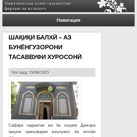
Навигация
ШАҚИҚИ БАЛХӢ – АЗ
БУНЁНГУЗОРОНИ
ТАСАВВУФИ ХУРОСОНӢ
Чоп шуд: 19/06/2025
Сафари хидматии мо ба ноҳияи Данғара
ҷиҳати ҷамъоварии маълумот ба китоби