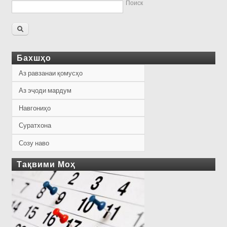
Поиск
Бахшҳо
Аз равзанаи қомусҳо
Аз эҷоди мардум
Навгониҳо
Суратхона
Созу наво
Тақвими Моҳ