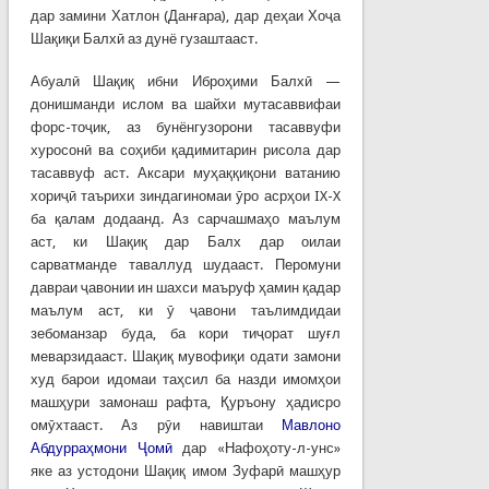
дар замини Хатлон (Данғара), дар деҳаи Хоҷа
Шақиқи Балхӣ аз дунё гузаштааст.
Абуалӣ Шақиқ ибни Иброҳими Балхӣ —
донишманди ислом ва шайхи мутасаввифаи
форс-тоҷик, аз бунёнгузорони тасаввуфи
хуросонӣ ва соҳиби қадимитарин рисола дар
тасаввуф аст. Аксари муҳаққиқони ватанию
хориҷӣ таърихи зиндагиномаи ӯро асрҳои IX-X
ба қалам додаанд. Аз сарчашмаҳо маълум
аст, ки Шақиқ дар Балх дар оилаи
сарватманде таваллуд шудааст. Перомуни
давраи ҷавонии ин шахси маъруф ҳамин қадар
маълум аст, ки ӯ ҷавони таълимдидаи
зебоманзар буда, ба кори тиҷорат шуғл
меварзидааст. Шақиқ мувофиқи одати замони
худ барои идомаи таҳсил ба назди имомҳои
машҳури замонаш рафта, Қуръону ҳадисро
омӯхтааст. Аз рӯи навиштаи
Мавлоно
Абдурраҳмони Ҷомӣ
дар «Нафоҳоту-л-унс»
яке аз устодони Шақиқ имом Зуфарӣ машҳур