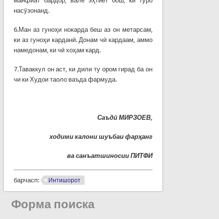
манфиат бардор, вале эҳтиёт бош, ки туро
насӯзонанд.
6.Ман аз гуноҳи нокарда беш аз он метарсам,
ки аз гуноҳи карданӣ. Донам чӣ кардаам, аммо
намедонам, ки чӣ хоҳам кард.
7.Таваккул он аст, ки дили ту ором гирад ба он
чи ки Худои таоло ваъда фармуда.
Саъд
ӣ
МИРЗОЕВ,
ходими калони шуъбаи фар
ҳ
анг
ва санъатшиносии ПИТФИ
барчасп:
Интишорот
Форма поиска