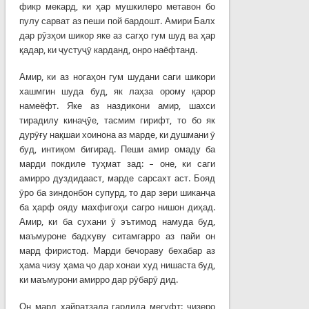
фикр мекард, ки ҳар мушкилеро метавон бо
пулу сарват аз пеши пой бардошт. Амири Балх
дар рӯзҳои шикор яке аз сагҳо гум шуд ва ҳар
қадар, ки ҷустуҷӯ карданд, онро наёфтанд.
Амир, ки аз ногаҳон гум шудани саги шикори
хашмгин шуда буд, як лаҳза орому қарор
намеёфт. Яке аз наздикони амир, шахси
тирадилу кинаҷӯе, тасмим гирифт, то бо як
дурӯғу нақшаи хоинона аз марде, ки душмани ӯ
буд, интиқом бигирад. Пеши амир омаду ба
марди покдиле туҳмат зад: – оне, ки саги
амирро дуздидааст, марде сарсахт аст. Бояд
ӯро ба зиндонбон супурд, то дар зери шиканҷа
ба ҳарф ояду махфигоҳи сагро нишон диҳад.
Амир, ки ба сухани ӯ эътимод намуда буд,
маъмуроне бадхуву ситамгарро аз пайи он
мард фиристод. Марди бечораву бехабар аз
ҳама чизу ҳама ҷо дар хонаи худ нишаста буд,
ки маъмурони амирро дар рӯбарӯ дид.
Он мард ҳайратзада гардида мегуфт: чизеро