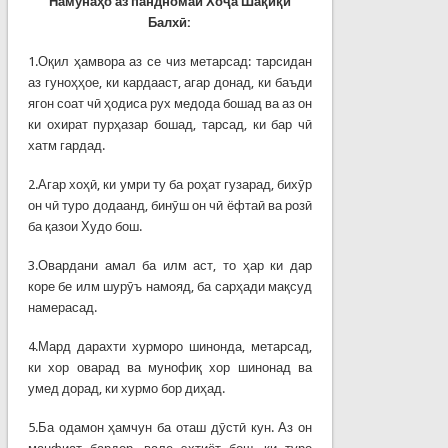
Намуна
ҳ
о
аз пандномаи Хо
ҷ
а
Ша
қ
и
қ
и
Балх
ӣ
:
1.Оқил ҳамвора аз се чиз метарсад: тарсидан
аз гуноҳҳое, ки кардааст, агар донад, ки баъди
ягон соат чӣ ҳодиса рух медода бошад ва аз он
ки охират пурҳазар бошад, тарсад, ки бар чӣ
хатм гардад.
2.Агар хоҳӣ, ки умри ту ба роҳат гузарад, бихӯр
он чӣ туро додаанд, бинӯш он чӣ ёфтаӣ ва розӣ
ба қазои Худо бош.
3.Овардани амал ба илм аст, то ҳар ки дар
коре бе илм шурӯъ намояд, ба сарҳади мақсуд
намерасад.
4.Мард дарахти хурморо шинонда, метарсад,
ки хор оварад ва мунофиқ хор шинонад ва
умед дорад, ки хурмо бор диҳад.
5.Ба одамон ҳамчун ба оташ дӯстӣ кун. Аз он