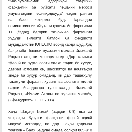
“Маълумотномаи ёдгориҳои таърихӣ-
фарҳангии ба рӯйхати пешакии мероси
умумиҷаҳонӣ пешниҳодшуда” ниҳоят рангин
ва басо хотирмон буд. Парвандаи
номинатсионии «Хутали қадим» бо фарогирии
11 (ёздаҳ) ёдгории таърихию фарҳангии
ҳудуди вилояти Хатлон ба феҳристи
муқаддамотии ЮНЕСКО ворид карда шуд. Ҳақ
ба ҷониби Пешвои муаззами миллат Эмомалӣ
Раҳмон аст, ки мефармоянд: «Дар таърихи
тӯлонӣ ва пурғановати халқи тоҷик, ба хусус,
давраи исломии он, шахсиятҳо ва нобиғаҳои
зиёде ба зуҳур омаданд, ки дар ташаккулу
такомули фарҳанг, ҳувият ва асолати миллӣ
нақши беандозаро гузоштаанд». Эмомалӣ
Раҳмон, «Имоми Аъзам ва ҳувияти миллӣ»,
(«Ҷумҳурият», 13.11.2008).
Хоҷа Шақиқи Балхӣ (асрҳои 8-9) яке аз
чеҳраҳои бузурги фарҳанги форсӣ-тоҷикӣ
маҳсуб мегардад ва дар шаҳри қадимаи
тоҷикон – Балх ба дунё омада, солҳои 809-810