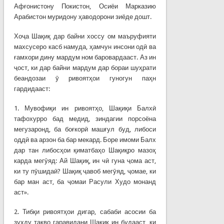
Афғонистону Покистон, Осиёи Марказию
Арабистон муридону ҳаводорони зиёде дошт.
Хоҷа Шақиқ дар байни хоссу ом маъруфияти
махсусеро касб намуда, ҳамчун инсони одӣ ва
ғамхори дину мардум ном баровардааст. Аз ин
ҷост, ки дар байни мардум дар бораи шуҳрати
беандозаи ӯ ривоятҳои гуногун паҳн
гардидааст:
1. Мувофиқи ин ривоятҳо, Шақиқи Балхӣ
тафохурро бад медид, зиндагии порсоёна
мегузаронд, ба боғкорӣ машғул буд, либоси
оддӣ ва арзон ба бар мекард. Боре имоми Балх
дар тан либосҳои қиматбаҳо Шақиқро мазоҳ
карда мегӯяд: Ай Шақиқ, ин чӣ гуна ҷома аст,
ки ту пӯшидаӣ? Шақиқ ҷавоб мегӯяд, ҷомае, ки
бар ман аст, ба ҷомаи Расули Худо монанд
аст».
2. Тибқи ривоятҳои дигар, сабаби асосии ба
зуҳду тақво гаравидани Шақиқ ин будааст, ки