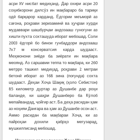
асри XV нисбат медиҳанд. Дар охири асри 20
соҳибкорони дилсӯз ин мақбараро ба тариқи
одӣ барқарор карданд. Ёдгории меъморӣ аз
сағона, роҳрави зеризаминӣ ва ҳуҷраи хурди
мудаввари шашбурҷаи андозааш гуногуни аз
хишти пухта сохташуда иборат мебошад. Соли
2003 ёдгорӣ бо бинои гунбаддори андозааш
7х7 м консерватсия карда шудааст.
Меҳмонони зиёде ба зиёрати ин мақбара
меоянд. Аз саршавии теппа то мақбара, ки 260
метрро ташкил медиҳад, роҳрави 2 метраи
бетонӣ иборат аз 168 зина (поғунда) сохта
шудааст. Деҳаи Хоҷа Шақиқ (ҳоло Себистон)
85 километр дуртар аз Душанбе дар роҳи
баланде, ки шаҳри Душанберо ба Кӯлоб
мепайвандад, ҷойгир аст. Ба деҳа расидан ҳам
аз ноҳияи Данғара ва ҳам аз Душанбе осон аст.
Аммо расидан ба мақбараи Хоҷа, ки аз
пайроҳаи дохили қабрҳо мегузарад,
мушкилписанд мебошад.