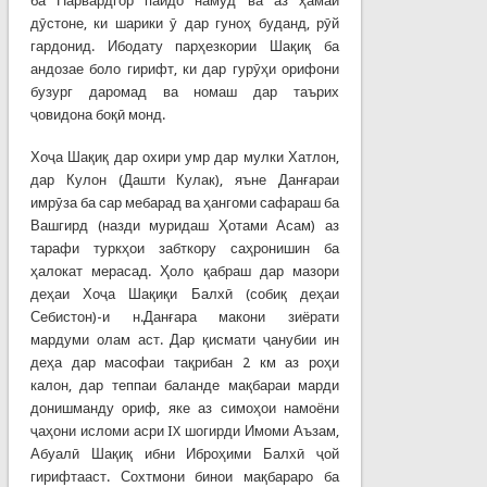
ба Парвардгор пайдо намуд ва аз ҳамаи
дӯстоне, ки шарики ӯ дар гуноҳ буданд, рӯй
гардонид. Ибодату парҳезкории Шақиқ ба
андозае боло гирифт, ки дар гурӯҳи орифони
бузург даромад ва номаш дар таърих
ҷовидона боқӣ монд.
Хоҷа Шақиқ дар охири умр дар мулки Хатлон,
дар Кулон (Дашти Кулак), яъне Данғараи
имрӯза ба сар мебарад ва ҳангоми сафараш ба
Вашгирд (назди муридаш Ҳотами Асам) аз
тарафи туркҳои забткору саҳронишин ба
ҳалокат мерасад. Ҳоло қабраш дар мазори
деҳаи Хоҷа Шақиқи Балхӣ (собиқ деҳаи
Себистон)-и н.Данғара макони зиёрати
мардуми олам аст. Дар қисмати ҷанубии ин
деҳа дар масофаи тақрибан 2 км аз роҳи
калон, дар теппаи баланде мақбараи марди
донишманду ориф, яке аз симоҳои намоёни
ҷаҳони исломи асри IX шогирди Имоми Аъзам,
Абуалӣ Шақиқ ибни Иброҳими Балхӣ ҷой
гирифтааст. Сохтмони бинои мақбараро ба