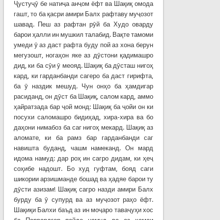
Ҷустуҷӯ бе натиҷа анҷом ёфт ва Шақиқ омода
гашт, то ба қасри амири Балх рафтаву муҷозот
шавад. Пеш аз рафтан рӯй ба Худо оварду
барои ҳалли ин мушкил талабид. Вақте тамоми
умеди ӯ аз даст рафта буду пой аз хона берун
мегузошт, ногаҳон яке аз дӯстони қадимашро
дид, ки ба сӯи ӯ меояд. Шақиқ ба дӯсташ нигоҳ
кард, ки гарданбанди сагеро ба даст гирифта,
ба ӯ наздик мешуд. Чун онҳо ба ҳамдигар
расиданд, он дӯст ба Шақиқ, салом кард, аммо
ҳайратзада бар ҷой монд: Шақиқ ба ҷойи он ки
посухи саломашро бидиҳад, хира-хира ва бо
даҳони нимабоз ба саг нигоҳ мекард. Шақиқ аз
аломате, ки ба рамз бар гарданбанди саг
навишта буданд, чашм намеканд. Он мард
идома намуд: дар роҳ ин сагро дидам, ки ҳеҷ
соҳибе надошт. Бо худ гуфтам, бояд саги
шикории арзишманде бошад ва ҳадяе барои ту
дӯсти азизам! Шақиқ сагро назди амири Балх
бурду ба ӯ супурд ва аз муҷозот раҳо ёфт.
Шақиқи Балхи баъд аз ин моҷаро таваҷуҳи хос