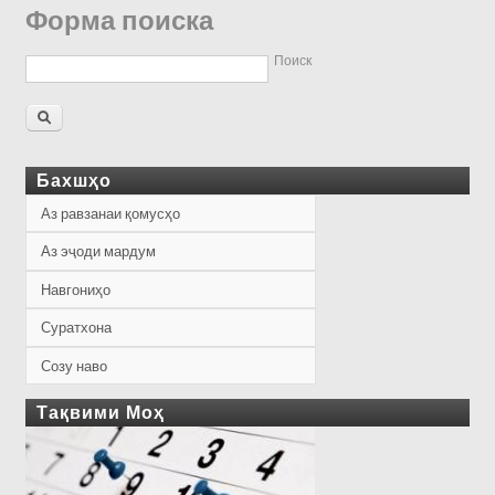
Форма поиска
Поиск
Бахшҳо
Аз равзанаи қомусҳо
Аз эҷоди мардум
Навгониҳо
Суратхона
Созу наво
Тақвими Моҳ