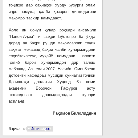
тоҷикро дар саҳнаҳои хурду бузурги олам
иҷро намуда, қалби ҳазорон дилдодагони
мақомро тасхир намудааст.
Ҳоло ин бонуи ҳунар роҳбари ансамбли
“Навои Аҷам”– и шаҳри Бӯстонро ба ӯҳда
дорад ва баҳри рушди мақомсароии тоҷик
заҳмат мекашад, баҳри ҷалби ҳунармандони
соҳибтахассус, муҳайё намудани шароити
ҷолиб барои ҳунармандон дар талош
мебошад. Аз соли 2007 Насиба Омонбоева
дотсенти кафедраи мусиқии суннатии тоҷики
Донишгоҳи давлатии Хуҷанд ба номи
академик Бобоҷон Ғафуров асту
шогирдонаш давомдиҳандаи ҳунари
асиланд.
Раҳимов Билолиддин
барчасп:
Интишорот