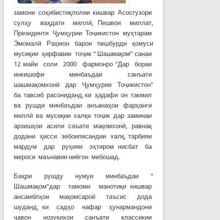
замони соҳибистиқлолии кишвар Асосгузори
сулҳу ваҳдати миллӣ, Пешвои миллат,
Президенти Ҷумҳурии Тоҷикистон муҳтарам
Эмомалӣ Раҳмон барои пешбурди қомуси
мусиқии ҳирфавии тоҷик “ Шашмақом” санаи
12 майи соли 2000 фармонро “Дар бораи
инкишофи минбаъдаи санъати
шашмақомхонӣ дар Ҷумҳурии Тоҷикистон”
ба тавсиб расониданд, ки ҳадафи он такмил
ва рушди минбаъдаи анъанаҳои фарҳанги
миллӣ ва мусиқии халқи тоҷик дар заминаи
арзишҳои асили саъати мақомхонӣ, равнақ
додани ҳисси зебоиписандии халқ, тарбияи
мардум дар руҳияи эҳтиром нисбат ба
мероси маънавии ниёгон мебошад.
Баҳри рушду нумуи минбаъдаи “
Шашмақом”дар тамоми манотиқи кишвар
ансамблҳои мақомсароӣ таъсис дода
шуданд, ки садҳо нафар ҳунармандони
ҷавон нозукиҳои санъати классикии