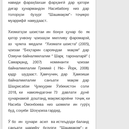
навиди фараҳбахши фарҳангӣ дар қатори
дигар ҳунармандон Насибабону низ дар
толорҳои бузург “Шашмақом”– тоҷикро
муаррифӣ намудааст.
Хизматҳои шоистаи ин бонуи ҳунар бо як
қатор унвону ҷоизаҳои милливу фаромарзӣ,
аз ҷумла медали “Хизмати шоиста” (2005),
ҷоизаи “Беҳтарин сарояндаи мақом” дар
Озмуни байналмилалии “ Шарқ тароналарӣ” (
Самарқанд, 2007) номинанти ҷоизаи
байналмилалии Греммӣ ( Ню– Йорк, 2008)
қадр шудааст. Ҳамчунин, дар Ҳамоиши
байналмилалии санъати мақом дар
Шаҳрисабзи Ҷумҳурии Ӯзбекистон соли
2018, ки намояндагони 73 давлати дунё
ҳунарнамоӣ доштанд, мақомсароёни тоҷик, ки
Насиба Омонбоева низ шомили ин гурӯҳ
буд, соҳиби Шоҳҷоиза гардид.
Ӯ бо ин ҳунари асил ва истеъдоди баланд
санъати шарифу бузурги “Шашмақом”– и