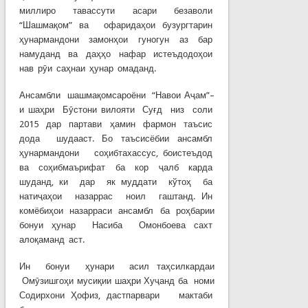
миллиро тавассути асари безаволи
“Шашмақом” ва офаридаҳои бузургтарин
ҳунармандони замонҳои гуногун аз бар
намуданд ва даҳҳо нафар истеъдодоҳои
нав рӯи саҳнаи ҳунар омаданд.
Ансамбли шашмақомсароёни “Навои Аҷам”–
и шаҳри Бӯстони вилояти Суғд низ соли
2015 дар партави ҳамин фармон таъсис
дода шудааст. Бо таъсисёбии ансамбл
ҳунармандони соҳибтахассус, боистеъдод
ва соҳибмаърифат ба кор ҷалб карда
шуданд, ки дар як муддати кўтоҳ ба
натиҷаҳои назаррас ноил гаштанд. Ин
комёбиҳои назарраси ансамбл ба роҳбарии
бонуи ҳунар Насиба Омонбоева сахт
алоқаманд аст.
Ин бонуи ҳунари асил таҳсилкардаи
Омӯзишгоҳи мусиқии шаҳри Хуҷанд ба номи
Содирхони Ҳофиз, дастпарвари мактаби