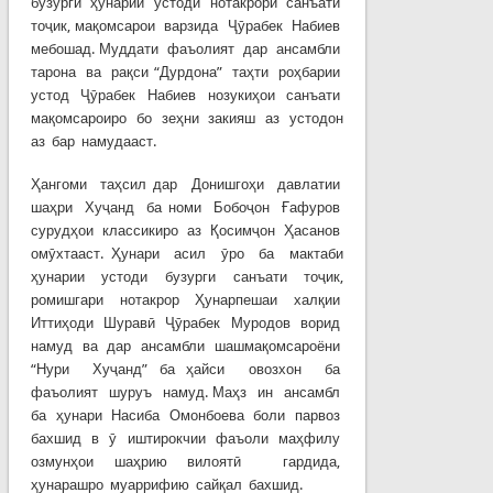
бузурги ҳунарии устоди нотакрори санъати
тоҷик, мақомсарои варзида Ҷӯрабек Набиев
мебошад. Муддати фаъолият дар ансамбли
тарона ва рақси “Дурдона” таҳти роҳбарии
устод Ҷӯрабек Набиев нозукиҳои санъати
мақомсароиро бо зеҳни закияш аз устодон
аз бар намудааст.
Ҳангоми таҳсил дар Донишгоҳи давлатии
шаҳри Хуҷанд ба номи Бобоҷон Ғафуров
сурудҳои классикиро аз Қосимҷон Ҳасанов
омӯхтааст. Ҳунари асил ӯро ба мактаби
ҳунарии устоди бузурги санъати тоҷик,
ромишгари нотакрор Ҳунарпешаи халқии
Иттиҳоди Шуравӣ Ҷӯрабек Муродов ворид
намуд ва дар ансамбли шашмақомсароёни
“Нури Хуҷанд” ба ҳайси овозхон ба
фаъолият шуруъ намуд. Маҳз ин ансамбл
ба ҳунари Насиба Омонбоева боли парвоз
бахшид в ӯ иштирокчии фаъоли маҳфилу
озмунҳои шаҳрию вилоятӣ гардида,
ҳунарашро муаррифию сайқал бахшид.