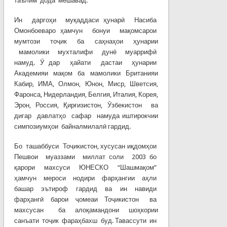
таълим дода мешавад.
Ин даргоҳи муқаддаси ҳунарӣ Насиба
Омонбоеваро ҳамчун бонуи мақомсарои
мумтози тоҷик ба саҳнаҳои ҳунарии
мамолики мухталифи дунё муаррифӣ
намуд. Ӯ дар ҳайати дастаи ҳунарии
Академияи мақом ба мамолики Британияи
Кабир, ИМА, Олмон, Юнон, Миср, Шветсия,
Фаронса, Нидерландия, Белгия, Италия, Корея,
Эрон, Россия, Қирғизистон, Ӯзбекистон ва
дигар давлатҳо сафар намуда иштирокчии
симпозиумҳои байналмилалӣ гардид.
Бо ташаббуси Тоҷикистон, хусусан иқдомҳои
Пешвои муаззами миллат соли 2003 бо
қарори махсуси ЮНЕСКО “Шашмақом”
ҳамчун мероси нодири фарҳангии аҳли
башар эътироф гардид ва ин навиди
фарҳангӣ барои ҷомеаи Тоҷикистон ва
махсусан ба алоқамандони шоҳкории
санъати тоҷик фараҳбахш буд. Тавассути ин