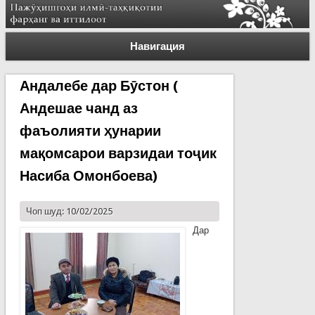
Навигация
Андалебе дар Бӯстон (
Андешае чанд аз
фаъолияти ҳунарии
мақомсарои варзидаи тоҷик
Насиба Омонбоева)
Чоп шуд: 10/02/2025
Дар