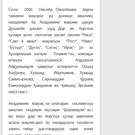
Соли 2003 Насиба Омонбоева барои
такмили маҳорат ва дониши амаливу
назариявӣ ба Академияи мақоми шаҳри
Душанбе даъват шуд. Дар ин боргоҳи
ҳунари асил силсилаи қисми овозии “Наср”,
“Савт ё амал”– мақомҳои “Рост”, “Наво”,
“Бузург”, “Дугоҳ”, “Сегоҳ”, “Ироқ”– ро аз
Ҳунарпешаи халқии Тоҷикистон, номзади
илмҳои санъатшиносӣ Абдувалӣ
Абдурашидов ҳамроҳи аспирантон Озода
Ашӯрова, Хуршед Иброҳимов, Зумрад
Самиъҷонова, Сироҷиддин Ҷӯраев,
Камолиддин Ҳамдамов ва Ҷамшед Эргашев
омӯхтааст.
Академияи мақом, ки олитарин таълимгоҳи
амалию таҳқиқии мусиқии “Шашмақом” аст
ва маҳз дар ин боргоҳи ҳунар қавонини
асили мақомсарої бо назардошти талаботи
замон, тибқи дастовардҳои нави илмӣ