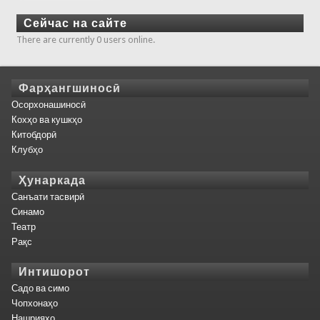
Сейчас на сайте
There are currently 0 users online.
Фарҳангшиносӣ
Осорхонашиносӣ
Кохҳо ва кушкҳо
Китобдорӣ
Клубҳо
Ҳунаркада
Санъати тасвирӣ
Синамо
Театр
Рақс
Интишорот
Садо ва симо
Чопхонаҳо
Нашрияҳо