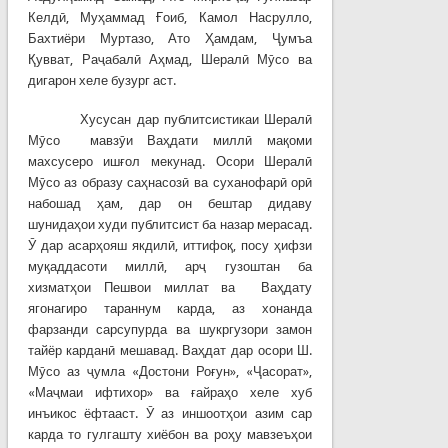
Келдӣ, Муҳаммад Ғоиб, Камол Насрулло,
Бахтиёри Муртазо, Ато Ҳамдам, Ҷумъа
Қувват, Раҷабалӣ Аҳмад, Шералӣ Мӯсо ва
дигарон хеле бузург аст.
Хусусан дар публитсистикаи Шералӣ
Мӯсо мавзӯи Ваҳдати миллӣ мақоми
махсусеро ишғол мекунад. Осори Шералӣ
Мӯсо аз образу саҳнасозӣ ва суханофарӣ орӣ
набошад ҳам, дар он бештар дидаву
шунидаҳои худи публитсист ба назар мерасад.
Ӯ дар асарҳояш якдилӣ, иттифоқ, посу ҳифзи
муқаддасоти миллӣ, арҷ гузоштан ба
хизматҳои Пешвои миллат ва Ваҳдату
ягонагиро тараннум карда, аз хонанда
фарзанди сарсупурда ва шукргузори замон
тайёр карданӣ мешавад. Ваҳдат дар осори Ш.
Мӯсо аз ҷумла «Достони Роғун», «Ҷасорат»,
«Маҷмаи ифтихор» ва ғайраҳо хеле хуб
инъикос ёфтааст. Ӯ аз иншоотҳои азим сар
карда то гулгашту хиёбон ва роҳу мавзеъҳои