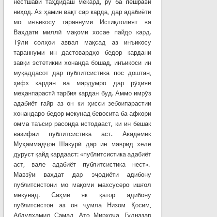
нестшавӣ таҳдидаш мекард, рӯ ба пешравӣ
ниҳод. Аз ҳамин вақт сар карда, дар адабиёти
мо инъикосу тараннуми Истиқлолият ва
Ваҳдати миллӣ мақоми хосае пайдо кард.
Тӯли солҳои аввал мақсад аз инъикосу
тараннуми ин дастовардҳо бедор кардани
завқи эстетикии хонанда бошад, инъикоси ин
муқаддасот дар публитсистика пос доштан,
ҳифз кардан ва мардумро дар рӯҳияи
меҳанпарастӣ тарбия кардан буд. Аммо имрӯз
адабиёт ғайр аз он ки ҳисси зебоипарастии
хонандаро бедор мекунад бевосита ба афкори
омма таъсир расонда истодааст, ки ин бешак
вазифаи публитсистика аст. Академик
Муҳаммадҷон Шакурӣ дар ин маврид хеле
дуруст қайд кардааст: «публитсистика адабиёт
аст, вале адабиёт публитсистика нест».
Мавзӯи ваҳдат дар эҷодиёти адибону
публитсистони мо мақоми махсусеро ишғол
мекунад. Саҳми як қатор адибону
публитсистон аз он ҷумла Низом Қосим,
Абдулҳамид Самад, Ато Мирхоҷа, Гулназар