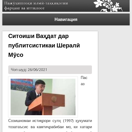
Навигация
Ситоиши Ваҳдат дар
публитсистикаи Шералӣ
Мӯсо
Чоп шуд: 26/06/2021
Пас
аз
Созишномаи истиқрори сулҳ (1997) ҳукумати
тозатаъсис ва камтиҷрабибаи мо, ки хатари