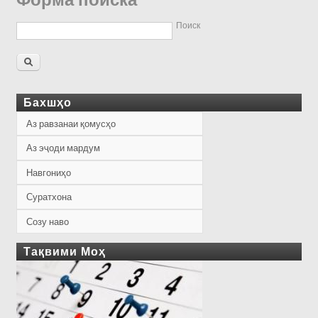
Форма поиска
Поиск
Бахшҳо
Аз равзанаи қомусҳо
Аз эҷоди мардум
Навгониҳо
Суратхона
Созу наво
Тақвими Моҳ