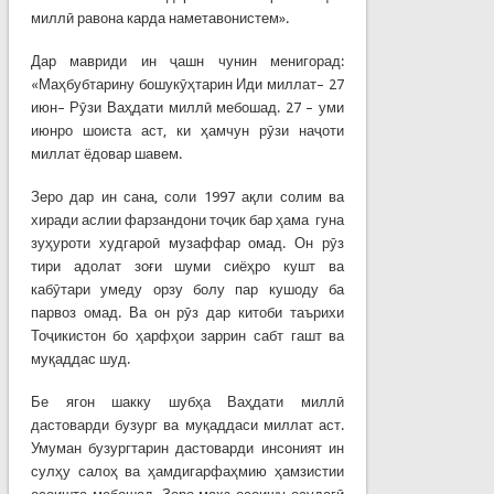
миллӣ равона карда наметавонистем».
Дар мавриди ин ҷашн чунин менигорад:
«Маҳбубтарину бошукӯҳтарин Иди миллат– 27
июн– Рӯзи Ваҳдати миллӣ мебошад. 27 – уми
июнро шоиста аст, ки ҳамчун рӯзи наҷоти
миллат ёдовар шавем.
Зеро дар ин сана, соли 1997 ақли солим ва
хиради аслии фарзандони тоҷик бар ҳама гуна
зуҳуроти худгароӣ музаффар омад. Он рӯз
тири адолат зоғи шуми сиёҳро кушт ва
кабӯтари умеду орзу болу пар кушоду ба
парвоз омад. Ва он рӯз дар китоби таърихи
Тоҷикистон бо ҳарфҳои заррин сабт гашт ва
муқаддас шуд.
Бе ягон шакку шубҳа Ваҳдати миллӣ
дастоварди бузург ва муқаддаси миллат аст.
Умуман бузургтарин дастоварди инсоният ин
сулҳу салоҳ ва ҳамдигарфаҳмию ҳамзистии