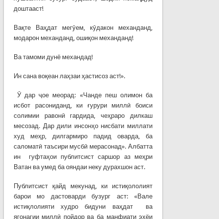
доштааст!
Вақте Ваҳдат мегӯем, кӯдакон механданд,
модарон механданд, ошиқон механданд!
Ва тамоми дунё механдад!
Ин сана воқеан лаҳзаи ҳастисоз аст!».
Ӯ дар ҷое меорад: «Чанде пеш олимон ба
исбот расониданд, ки ғурури миллӣ боиси
солимии равонӣ гардида, чеҳраро дилкаш
месозад. Дар дили инсонҳо нисбати миллати
худ меҳр, дилгармиро падид оварда, ба
саломатӣ таъсири мусбӣ мерасонад». Албатта
ин гуфтаҳои публитсист саршор аз меҳри
Ватан ва умед ба ояндаи неку дурахшон аст.
Публитсист қайд мекунад, ки истиқололият
барои мо дастоварди бузург аст: «Вале
истиқлолияти худро бидуни ваҳдат ва
ягонагии миллӣ пойдор ва ба манфиати эҳёи