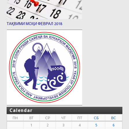
ТАҚВИМИ МОҲИ ФЕВРАЛ 2018
Calendar
ПН
ВТ
СР
ЧТ
ПТ
СБ
ВС
1
2
3
4
5
6