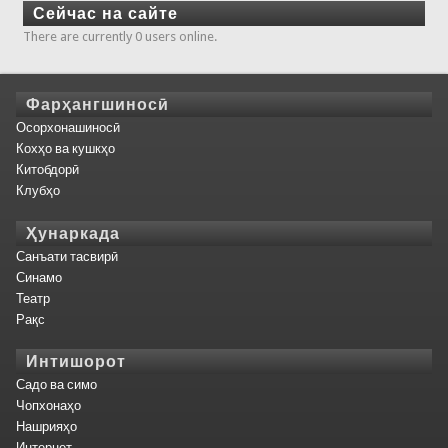
Сейчас на сайте
There are currently 0 users online.
Фарҳангшиносӣ
Осорхонашиносӣ
Кохҳо ва кушкҳо
Китобдорӣ
Клубҳо
Ҳунаркада
Санъати тасвирӣ
Синамо
Театр
Рақс
Интишорот
Садо ва симо
Чопхонаҳо
Нашрияҳо
Интернет