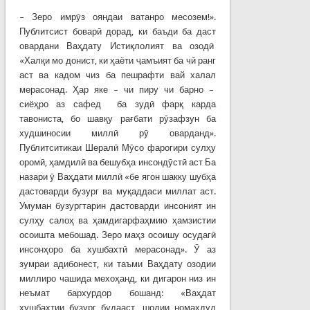
– Зеро имрӯз ояндаи ватанро месозем!».
Публитсист боварӣ дорад, ки баъди ба даст
овардани Ваҳдату Истиқлолият ва озодӣ
«Халқи мо донист, ки ҳаёти ҷамъият ба чӣ ранг
аст ва кадом чиз ба пешрафти вай халал
мерасонад. Ҳар яке – чи пиру чи барно –
сиёҳро аз сафед ба зудӣ фарқ карда
тавониста, бо шавқу рағбати рӯзафзун ба
худшиносии миллӣ рӯ оварданд».
Публитситикаи Шералӣ Мӯсо фарогири сулҳу
оромӣ, ҳамдилӣ ва бешубҳа инсондӯстӣ аст Ба
назари ӯ Ваҳдати миллӣ «бе ягон шакку шубҳа
дастоварди бузург ва муқаддаси миллат аст.
Умуман бузургтарин дастоварди инсоният ин
сулҳу салоҳ ва ҳамдигарфаҳмию ҳамзистии
осоишта мебошад. Зеро маҳз осоишу осудагӣ
инсонҳоро ба хушбахтӣ мерасонад». Ӯ аз
зумраи адибонест, ки таъми Ваҳдату озодии
миллиро чашида мехоҳанд, ки дигарон низ ин
неъмат бархурдор бошанд: «Ваҳдат
хушбахтии бузург будааст, шодии номаҳдуд