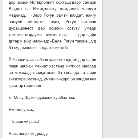
дар замои Истиқлолият сохташударо самари
Ваҳдат ва Истиқолияту ҳамдилии мардум
медонад. «Зеро Роғун рамзи ваҳдат, нангу
номуси миллати тоҷик, Роғун ситораи
дурахшонест дар осмони орзуву умеди
тамоми мардуми Тоҷикистон!». Дар ҷойи
дигар ӯ зикр мекунад: «Бале, Роғун таконе шуд
ба худшиносию ваҳдати миллӣ».
Ӯ бевосита аз забони қаҳрамонҳо, ки дар сафи
пеши ҷабҳаи меҳнат ҳастанд иқтибос меорад
ва мехоҳад тариқи онҳо ба хонанда таъсири
зиёдтаре расонад, умеди онҳоро ба ояндаи нек
қавитар гардонад.
«– Мову Шумо одамони хушбахтем.
Яке мепурсад:
– Барои чӣ раис?
Раис посух медиҳад: