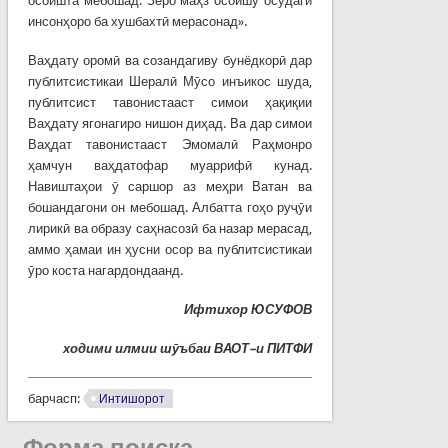
осоишта мебошад. Зеро маҳз осоишу осудагӣ
инсонҳоро ба хушбахтӣ мерасонад».
Ваҳдату оромӣ ва созандагиву бунёдкорӣ дар
публитсистикаи Шералӣ Мӯсо инъикос шуда,
публитсист тавонистааст симои ҳақиқии
Ваҳдату ягонагиро нишон диҳад. Ва дар симои
Ваҳдат тавонистааст Эмомалӣ Раҳмонро
ҳамчун ваҳдатофар муаррифӣ кунад.
Навиштаҳои ӯ саршор аз меҳри Ватан ва
бошандагони он мебошад. Албатта гоҳо руҷӯи
лирикӣ ва образу саҳнасозӣ ба назар мерасад,
аммо ҳамаи ин ҳусни осор ва публитсистикаи
ӯро коста нагардондаанд.
Ифтихор ЮСУФОВ
ходими илмии шӯъбаи ВАОТ–и ПИТФИ
барчасп:
Интишорот