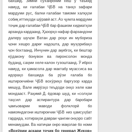
бахшид. Зимни суханронии хеш ӯ таъкид
намуд, ки ғалабаи ҶБВ на танҳо зафари
мардуми рус, балки ғалабаи тамоми халқҳои
собиқ иттиҳоди шӯравӣ аст. Аз ҷумла мардуми
тоҷик дар ғалабаи ҶБВ бар фашизм хидматҳои
арзанда кардаанд. Ҳазорҳо нафар фарзандони
далеру шуҷои Ватан дар роҳи ин мубориза
ҷони хешро дареғ надошта, дар муҳорибаҳо
ҷон бохтаанд. Инчунин дар ақибгоҳ, ки бештар
кӯдакону бонувон ва пиронсолон монда
буданд, саҳми хеле калон гузоштаанд. Ӯ иброз
намуд, ки ҳамасола дар мактабу муассиса ва
идораҳо бахшида ба рӯзи ғалаба бо
иштирокчиёни ҶБВ вохӯриҳо баргузор карда
мешуд. Вале имрӯзҳо теъдоди онҳо хеле кам
мондааст. Раҳимӣ Д. ёдовар шуд, ки «солҳои
таҳсил дар аспирантура дар баробари
ҷамъоварии маводи фолклорӣ бо
намояндагони иштирокчии ҶБВ низ ҳамсуҳбат
гардида, хотираҳои давраи ҷангии онҳоро сабт
менамудам. Ва натиҷаи онро мақолае бо номи
«Вохӯрии аскари тоҷик бо генерал Жуков»