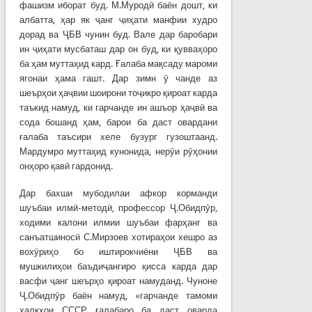
фашизм иборат буд. М.Муродӣ баён дошт, ки
албатта, ҳар як ҷанг ҷиҳати манфии худро
дорад ва ҶБВ чунин буд. Вале дар баробари
ин ҷиҳати мусбаташ дар он буд, ки қувваҳоро
ба ҳам муттаҳид кард. Ғалаба мақсаду мароми
ягонаи ҳама гашт. Дар зимн ӯ чанде аз
шеърҳои ҳаҷвии шоирони тоҷикро қироат карда
таъкид намуд, ки гарчанде ин ашъор ҳаҷвӣ ва
сода бошанд ҳам, барои ба даст овардани
ғалаба таъсири хеле бузург гузоштаанд.
Мардумро муттаҳид кунонида, нерӯи рӯҳонии
онҳоро қавӣ гардонид.
Дар бахши мубодилаи афкор корманди
шуъбаи илмӣ-методӣ, профессор Ҷ.Обидпӯр,
ходими калони илмии шуъбаи фарҳанг ва
санъатшиносӣ С.Мирзоев хотираҳои хешро аз
вохӯриҳо бо иштирокчиёни ҶБВ ва
мушкилиҳои баъдиҷангиро қисса карда дар
васфи ҷанг шеърҳо қироат намуданд. Чуноне
Ҷ.Обидпӯр баён намуд, «гарчанде тамоми
халқҳои СССР ғалабаро ба даст оварда