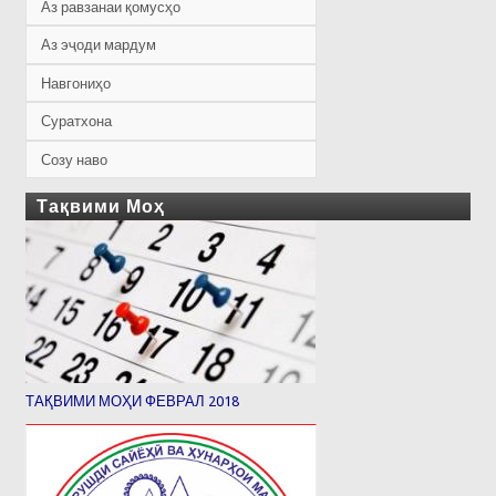
Аз равзанаи қомусҳо
Аз эҷоди мардум
Навгониҳо
Суратхона
Созу наво
Тақвими Моҳ
ТАҚВИМИ МОҲИ ФЕВРАЛ 2018