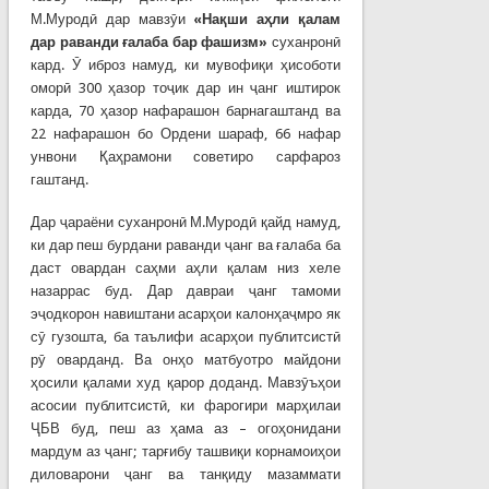
М.Муродӣ дар мавзӯи
«Нақши аҳли қалам
дар раванди ғалаба бар фашизм»
суханронӣ
кард. Ӯ иброз намуд, ки мувофиқи ҳисоботи
оморӣ 300 ҳазор тоҷик дар ин ҷанг иштирок
карда, 70 ҳазор нафарашон барнагаштанд ва
22 нафарашон бо Ордени шараф, 66 нафар
унвони Қаҳрамони советиро сарфароз
гаштанд.
Дар ҷараёни суханронӣ М.Муродӣ қайд намуд,
ки дар пеш бурдани раванди ҷанг ва ғалаба ба
даст овардан саҳми аҳли қалам низ хеле
назаррас буд. Дар давраи ҷанг тамоми
эҷодкорон навиштани асарҳои калонҳаҷмро як
сӯ гузошта, ба таълифи асарҳои публитсистӣ
рӯ оварданд. Ва онҳо матбуотро майдони
ҳосили қалами худ қарор доданд. Мавзӯъҳои
асосии публитсистӣ, ки фарогири марҳилаи
ҶБВ буд, пеш аз ҳама аз – огоҳонидани
мардум аз ҷанг; тарғибу ташвиқи корнамоиҳои
диловарони ҷанг ва танқиду мазаммати