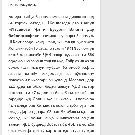
нашр намудам».
Баъдан тибқи барнома муовини директор оид
ба корҳои методӣ Ш.Комилзода дар мавзӯи
«Инъикоси Ҷанги Бузурги Ватанӣ дар
библиографияи тоҷик»
суханронӣ намуд.
Ш.Комилзода қайд кард, ки тибқи ҳисоботи
Хонаи китоби Тоҷикистон соли 1941 850 номгӯи
китоб дар мавзӯи ҶБВ нашр шудааст, ки 580
адади он бо забони тоҷикӣ буд. Ғайр аз ин аз он
солҳо ҷанг мавзӯи мубрам ба ҳисоб рафта,
аксари китобу маҷаллаҳо ва рӯзномаву
лавҳаҳо инъикосгари он буданд. Масалан, дар
222 адад китобҳои бадеӣ мавзӯи ҶБВ тасвир
ёфтааст, ки 47-адади он бо забони тоҷикӣ чоп
гардида буд. Соли 1942 230 китоб, 33 лавҳа ва
42 варақа оид ба масъалаҳои ҳарбӣ рӯи чоп
омад. Дар он давра 62 номгӯи рӯзномаҳо чоп
мешуд, ки ҳамаи онҳо инъикосгари воқеии
замони ҶБВ буданд. Вобаста ба ҶБВ ва ғалаба
системаи феҳристу картотекаҳо ва дастурҳои