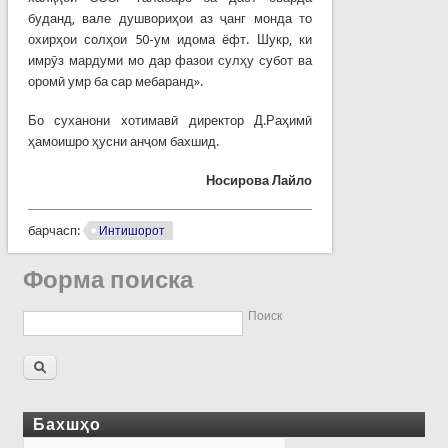
буданд, вале душвориҳои аз ҷанг монда то
охирҳои солҳои 50-ум идома ёфт. Шукр, ки
имрӯз мардуми мо дар фазои сулҳу субот ва
оромӣ умр ба сар мебаранд».
Бо суханони хотимавӣ директор Д.Раҳимӣ
ҳамоишро ҳусни анҷом бахшид.
Носирова Лайло
барчасп:
Интишорот
Форма поиска
Поиск
Бахшҳо