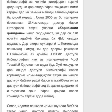
библиографӣ аз ҷониби китобдорон тартиб
дода шуд, ки дар оянда барои таҳқиқоти илмӣ
кардан дар ин замина маводи аввалиндараҷа
ба ҳисоб мерафт. Соли 2000-ум бо иштироки
бевоситаи Ш.Комилзода дастур барои
китобдорон таҳти унвони
«Корнамоии
ҷовидона»
нашр гардидааст, ки дар он 148
номгӯи адабиёт бахшида ба ҶБВ оварда
шудааст. Дар охири суханронӣ Ш.Комилзода
пешниҳод намуд, ки дар давраи роҳбарии
С.Сулаймонӣ аз ҷониби ПИТФИ дастури
библиографии яке аз иштирокчиёни ҶБВ
Тешабой Одилов чоп шуда буд. Хуб мешуд, ки
дар оянда: дастури библиографӣ барои
кормандони илмӣ-тадқиқотӣ; таҳия ва нашри
дастури библиографӣ барои мактаббачагон ва
дастури библиографӣ оид ба ҳар як қаҳрамон ё
иштирокчии ҷанг барои доираи васеи
хонандагон тартиб дода шавад.
Сипас, ходими пешбари илмии шуъбаи ВАО ва
табъу нашр, доктори илмҳои филологӣ