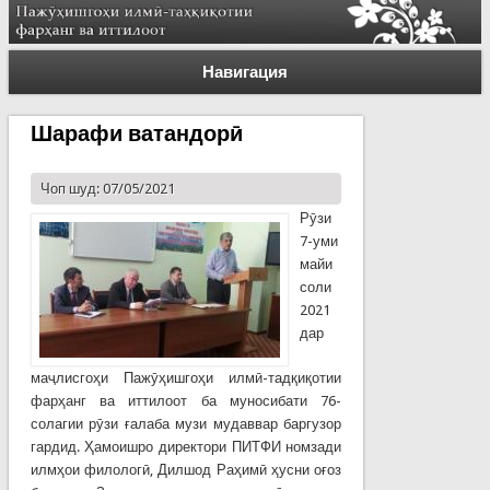
Навигация
Шарафи ватандорӣ
Чоп шуд: 07/05/2021
Рӯзи
7-уми
майи
соли
2021
дар
маҷлисгоҳи Пажӯҳишгоҳи илмӣ-тадқиқотии
фарҳанг ва иттилоот ба муносибати 76-
солагии рӯзи ғалаба музи мудаввар баргузор
гардид. Ҳамоишро директори ПИТФИ номзади
илмҳои филологӣ, Дилшод Раҳимӣ ҳусни оғоз