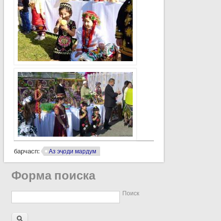
барчасп:
Аз эҷоди мардум
Форма поиска
Поиск