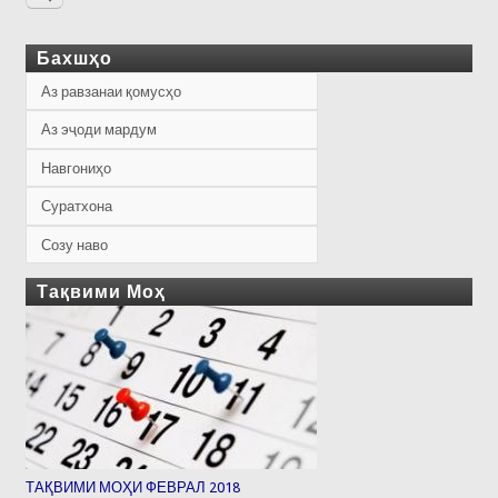
Бахшҳо
Аз равзанаи қомусҳо
Аз эҷоди мардум
Навгониҳо
Суратхона
Созу наво
Тақвими Моҳ
ТАҚВИМИ МОҲИ ФЕВРАЛ 2018