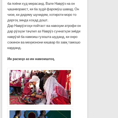
ба поёни худ мерасанд. Вале Наврӯз на он
ҷашнвораест, ки ба зудӣ фаромӯш шавад. Он
чизе, ки дидему шунидем, хотироти моро то
дергоҳ зинда хоҳад дошт.
Дар Наврӯзгоҳи пойтахт ва навоҳии атрофи он
дар рӯзҳои таҷлил аз Наврӯз суннатҳои зиёди
наврӯзӣ ба намоиш гузошта шуданд, ки онро
сокинон ва меҳмонони кишвар бо завқ тамошо
карданд.
Ин расмҳо аз ин намоишгоҳ.