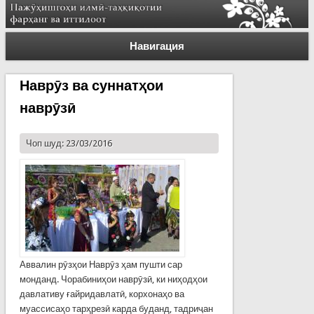
Навигация
Наврӯз ва суннатҳои
наврӯзӣ
Чоп шуд: 23/03/2016
Аввалин рӯзҳои Наврӯз ҳам пушти сар
монданд. Чорабиниҳои наврӯзӣ, ки ниҳодҳои
давлативу ғайридавлатӣ, корхонаҳо ва
муассисаҳо тарҳрезӣ карда буданд, тадриҷан