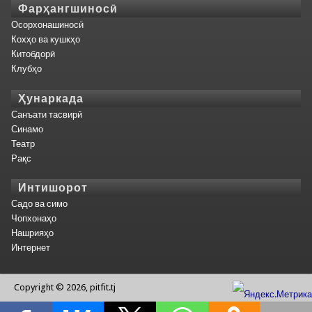
Фарҳангшиносӣ
Осорхонашиносӣ
Кохҳо ва кушкҳо
Китобдорӣ
Клубҳо
Ҳунаркада
Санъати тасвирӣ
Синамо
Театр
Рақс
Интишорот
Садо ва симо
Чопхонаҳо
Нашрияҳо
Интернет
Copyright © 2026, pitfit.tj