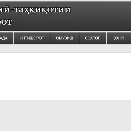
АДА
ИНТИШОРОТ
ОМӮЗИШ
СОХТОР
ҚОНУН