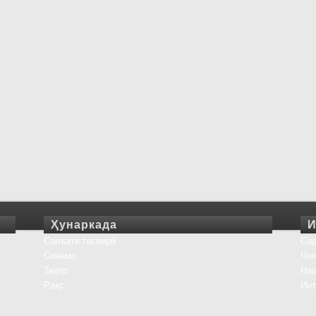
Ҳунаркада
И
Санъати тасвирӣ
Сад
Синамо
Чоп
Театр
На
Рақс
Инт