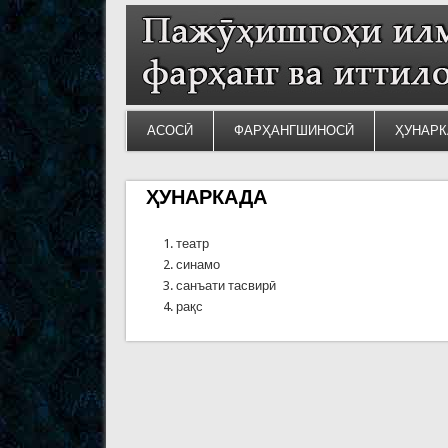
АСОСӢ
ФАРҲАНГШИНОСӢ
ҲУНАРК
ҲУНАРКАДА
театр
синамо
санъати тасвирӣ
рақс