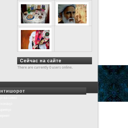
Сейчас на сайте
There are currently 0 users online.
нтишорот
о ва симо
хонаҳо
шрияҳо
ернет