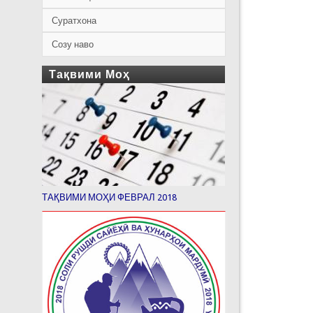
Суратхона
Созу наво
Тақвими Моҳ
ТАҚВИМИ МОҲИ ФЕВРАЛ 2018