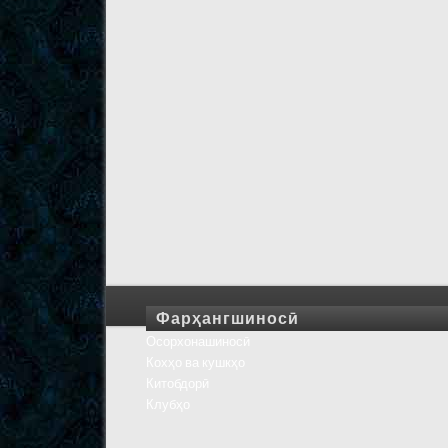
Фарҳангшиносӣ
Осорхонашиносӣ
Кохҳо ва кушкҳо
Китобдорӣ
Клубҳо