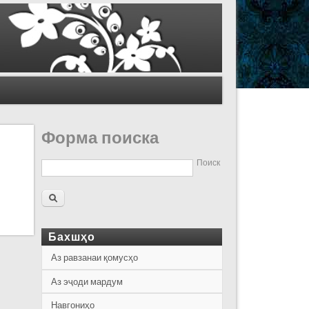
Форма поиска
Поиск
Бахшҳо
Аз равзанаи қомусҳо
Аз эҷоди мардум
Навгониҳо