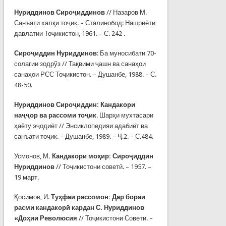
Нуриддинов Сироҷиддинов
// Назаров М.
Санъати халқи тоҷик. – Сталинобод: Нашриёти
давлатии Тоҷикистон, 1961. – С. 242 .
Сироҷиддин Нуриддинов
: Ба муносибати 70-
солагии зодрўз // Тақвими ҷашн ва санаҳои
санаҳои РСС Тоҷикистон. – Душанбе, 1988. – С.
48-50.
Нуриддинов Сироҷиддин: Кандакори
наҷҷор ва рассоми тоҷик
. Шарҳи мухтасари
ҳаёту эҷодиёт // Энсиклопедияи адабиёт ва
санъати тоҷик. – Душанбе, 1989. – Ҷ.2. – С.484.
Усмонов, М
. Кандакори моҳир: Сироҷиддин
Нуриддинов
// Тоҷикистони советӣ. – 1957. –
19 март.
Қосимов, И.
Туҳфаи рассомон: Дар бораи
расми кандакорӣ кардан С. Нуриддинов
«Доҳии Революсия
// Тоҷикистони Совети. –