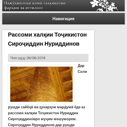
Навигация
Рассоми халқии Тоҷикистон
Сироҷиддин Нуриддинов
Чоп шуд: 06/08/2018
Дар
Соли
рушди сайёҳӣ ва ҳунарҳои мардумӣ ёде аз
рассоми халқии Тоҷикистон Нуриддин
Сироҷиддиновро муҳим мешуморем.
Сироҷиддин Нуриддинов дар рушди