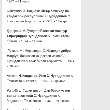
1967. – 31 март.
Файзулло, Ҳ
. Наққош: Шеър бахшида ба
кандакори республика С. Нуриддино
в //
Комсомоли Тоҷикистон. – 1969. – 16 март.
Қодирова, М. Гулдаст:
Рассоми машҳур
Сироҷиддин Нуриддинов
// Тоҷикистони
советӣ. – 1974. – 13 июн.
Рўзиев, М., Мирсаидов, С.
Нақшҳои диёри
маҳбуб
: Дар бораи кандакори моҳир С.
Нуриддинов // Комсомоли Тоҷикистон. – 1974.
– 28 июл.
Азизов, Н.
Кандакор: Усто С. Нуриддинов
//
Тоҷикистони советӣ. – 1975. – 23 декабр.
Раҷабӣ, Д.
Тарҳи инсон: Дар бораи устои
санъати ҳаккокӣ С. Нуриддинов
//
Маданияти Тоҷикистон. – 1982. – 29 октябр.