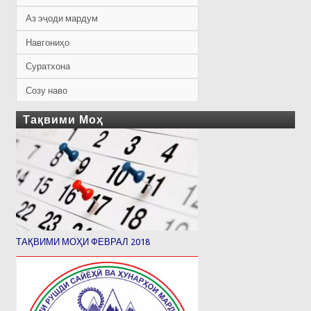
Аз эҷоди мардум
Навгониҳо
Суратхона
Созу наво
Тақвими Моҳ
ТАҚВИМИ МОҲИ ФЕВРАЛ 2018