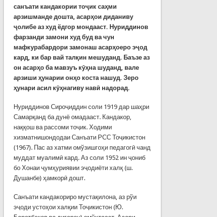
санъати кандакории тоҷик саҳми
арзишманде дошта, асарҳои диданиву
ҷолибе аз худ ёдгор мондааст. Нуриддинов
фарзанди замони худ буд ва чун
мафкурабардори замонаш асарҳоеро эҷод
кард, ки бар вай талқин мешуданд. Баъзе аз
он асарҳо ба мавзуъ кӯҳна шуданд, вале
арзиши ҳунарии онҳо коста нашуд. Зеро
ҳунари асил кӯҳнагиву навӣ надорад.
Нуриддинов Сироҷиддин соли 1919 дар шаҳри
Самарқанд ба дунё омадааст. Кандакор,
наққош ва рассоми тоҷик. Ходими
хизматнишондодаи Санъати РСС Тоҷикистон
(1967). Пас аз хатми омўзишгоҳи педагогӣ чанд
муддат муалимӣ кард. Аз соли 1952 ин ҷониб
бо Хонаи ҷумҳуриявии эҷодиёти халқ (ш.
Душанбе) ҳамкорӣ дошт.
Санъати кандакориро мустақилона, аз рўи
эҷоди устоҳои халқии Тоҷикистон (Ю.