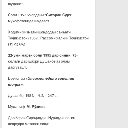
шудааст.
Соли 1957 бо ордени “
Ситораи Сурх
”
мукофотонида шудааст.
Ходими хизматнишондодаи санъати
Тоҷикистон (1967), Рассоми халқии Тоҷикистон
(1979) буд.
22-уми марти соли 1995 дар синни 75-
солагӣ
дар шаҳри Душанбе аз олам
даргузашт.
Бозчоп аз «
Энсиклопедияи советии
тоҷик»,
Душанбе, 1984. – Ҷ.5. – 247 с.
Муаллиф
М. Рўзиев.
Дар бораи Сироҷиддин Нуриддинов ин
асарҳоро метавон хонд: