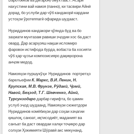
Баротбеков ва дигарон) омўхтааст. Асари
нахустини вай намоя (панно), ки тасвири Айнӣ
дорад, бо услуби дар чўб кандакорӣ кардани
устоҳои ўротеппагӣ офарида шудааст.
Нуриддинов кандакори ҷўянда буд ва бо
заҳмати мунтазам равиши эҷодии хос ба даст
овард. Дар асарҳояш нақши исломиро
фаровон истифода бурда, вобаста ба хосияти
чўб ҳар ҷузъи композисияро дақиқкорона
анҷом медод.
Намояҳои пуршукўҳи Нуриддинов портретҳо
барельефии
К. Маркс, В.И. Ленин, Н.
Крупская, М.В. Фрунзе, Рўдакӣ, Ҷомӣ,
Навоӣ, Беҳзод, Т.Г. Шевченко, Айнӣ,
Турсунзодаро
дарбар гирифта, бо ҳамин
услуб эҷод шудаанд. Намояҳои сюжетдори
Нуриддинов комёбиҳои дар соҳаи хаҷагии
қишлоқ, саноат, иқтисодиёт, маданият ва
санъат ба даст овардаи халқи тоҷикро дар
солҳои Ҳокимияти Шӯравӣ акс мекунанд.