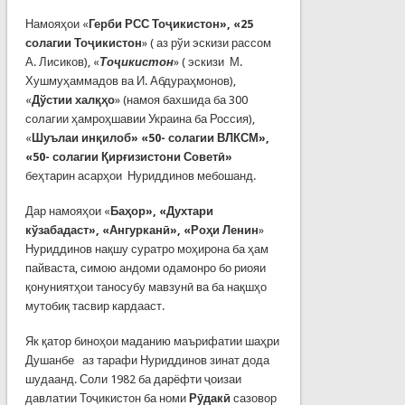
Намояҳои «
Герби РСС Тоҷикистон», «25
солагии Тоҷикистон
» ( аз рўи эскизи рассом
А. Лисиков), «
Тоҷикистон
» ( эскизи М.
Хушмуҳаммадов ва И. Абдураҳмонов),
«
Дўстии халқҳо
» (намоя бахшида ба 300
солагии ҳамроҳшавии Украина ба Россия),
«
Шуълаи инқилоб» «50- солагии ВЛКСМ»,
«50- солагии Қирғизистони Советӣ»
беҳтарин асарҳои Нуриддинов мебошанд.
Дар намояҳои «
Баҳор», «Духтари
кўзабадаст», «Ангурканӣ», «Роҳи Ленин
»
Нуриддинов нақшу суратро моҳирона ба ҳам
пайваста, симою андоми одамонро бо риояи
қонуниятҳои таносубу мавзунӣ ва ба нақшҳо
мутобиқ тасвир кардааст.
Як қатор биноҳои маданию маърифатии шаҳри
Душанбе аз тарафи Нуриддинов зинат дода
шудаанд. Соли 1982 ба дарёфти ҷоизаи
давлатии Тоҷикистон ба номи
Рӯдакӣ
сазовор