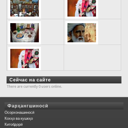
Сейчас на сайте
There are currently 0 users online.
Фарҳангшиносӣ
Осорхонашиносӣ
Кохҳо ва кушкҳо
Китобдорӣ