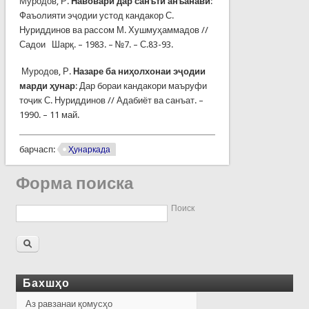
Муродов, Р.
Навоварӣ дар санъти анъанавӣ
:
Фаъолияти эҷодии устод кандакор С.
Нуриддинов ва рассом М. Хушмуҳаммадов //
Садои Шарқ. – 1983. – №7. – С.83-93.
Муродов, Р.
Назаре ба ниҳолхонаи эҷодии
марди ҳунар
: Дар бораи кандакори маъруфи
тоҷик С. Нуриддинов // Адабиёт ва санъат. –
1990. – 11 май.
барчасп:
Ҳунаркада
Форма поиска
Поиск
Бахшҳо
Аз равзанаи қомусҳо