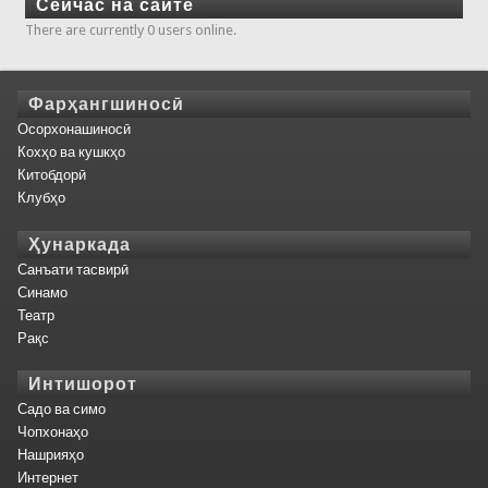
Сейчас на сайте
There are currently 0 users online.
Фарҳангшиносӣ
Осорхонашиносӣ
Кохҳо ва кушкҳо
Китобдорӣ
Клубҳо
Ҳунаркада
Санъати тасвирӣ
Синамо
Театр
Рақс
Интишорот
Садо ва симо
Чопхонаҳо
Нашрияҳо
Интернет