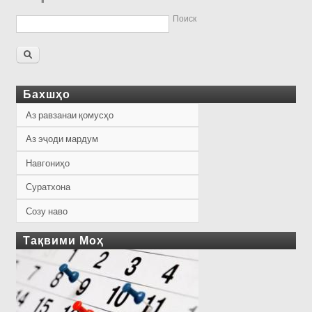
Поиск
Бахшҳо
Аз равзанаи қомусҳо
Аз эҷоди мардум
Навгониҳо
Суратхона
Созу наво
Тақвими Моҳ