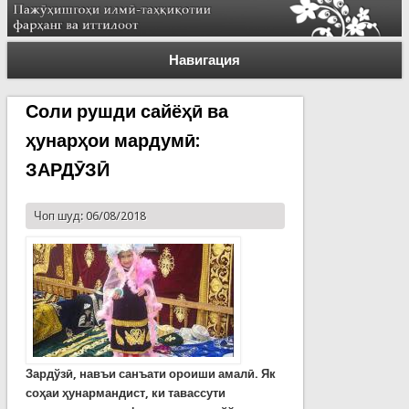
Навигация
Соли рушди сайёҳӣ ва
ҳунарҳои мардумӣ:
ЗАРДӮЗӢ
Чоп шуд: 06/08/2018
Зардўзӣ, навъи санъати ороиши амалӣ.
Як
соҳаи ҳунармандист, ки тавассути