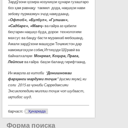
Зардўзони ҳозира нозукиҳои ҳунари гузаштаро
боз ҳам равнақу такмил дода, нақшҳои нави
зебову пурмазмун эҷод намудаанд.
«
Офтоб», «Булбул», «Гулшан»,
«Садбарг», «Мавҷ
» ва ғайра аз қабили
беҳтарин нақшҳо буда, дорои технологияи
махсус ва банду басти мураккаб мебошанд.
Амали зардўзони машҳури Тоҷикистон дар
намоишгоҳҳои собиқ Иттиҳоди Шўравӣ ва
байналхалқии
Монреал, Коҳира, Прага,
Лейпсиг
ва ғайра баҳои баланд гирифтаанд.
Ин мақола аз китоби “
Донишномаи
фарҳанги мардуми тоҷик
” (қисми якум)
, ки
соли
2015 аз ҷониби Сарредаксияи
Энсиклопедияи миллии тоҷик чоп шудааст
,
иқтибос шуд.
барчасп:
Ҳунаркада
Форма поиска