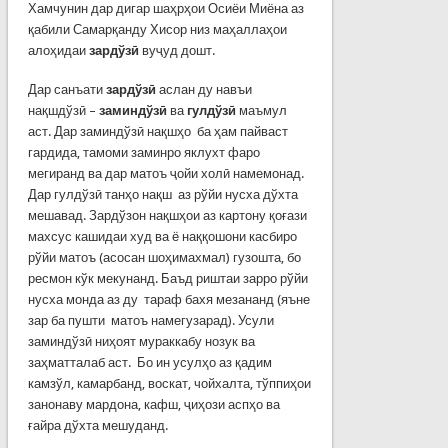
Хамчунин дар дигар шаҳрҳои Осиёи Миёна аз
қабили Самарқанду Хисор низ маҳаллаҳои
алоҳидаи
зардўзӣ
вуҷуд дошт.
Дар санъати
зардўзӣ
аслан ду навъи
нақшдўзӣ –
заминдўзӣ
ва
гулдўзӣ
маъмул
аст. Дар заминдўзӣ нақшҳо ба ҳам пайваст
гардида, тамоми заминро яклухт фаро
мегиранд ва дар матоъ ҷойи холӣ намемонад.
Дар гулдўзӣ танҳо нақш аз рўйи нусха дўхта
мешавад. Зардўзон нақшҳои аз картону қоғази
махсус кашидаи худ ва ё наққошони касбиро
рўйи матоъ (асосан шоҳимахмал) гузошта, бо
ресмон кўк мекунанд. Баъд риштаи зарро рўйи
нусха монда аз ду тараф бахя мезананд (яъне
зар ба пушти матоъ намегузарад). Усули
заминдўзӣ ниҳоят мураккабу нозук ва
заҳматталаб аст. Бо ин усулҳо аз қадим
камзўл, камарбанд, воскат, чойхалта, тўппиҳои
занонаву мардона, кафш, ҷиҳози аспҳо ва
ғайра дўхта мешуданд.