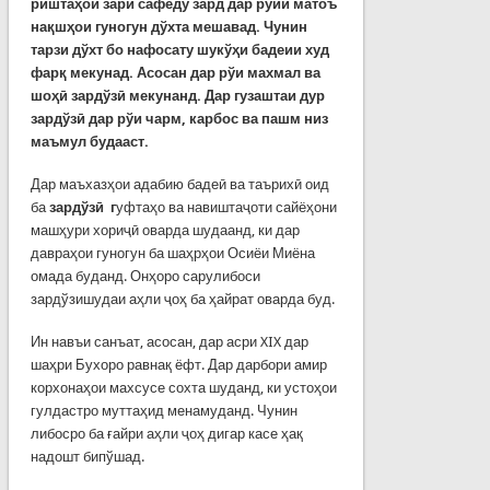
риштаҳои зари сафеду зард дар рўйи матоъ
нақшҳои гуногун дўхта мешавад. Чунин
тарзи дўхт бо нафосату шукўҳи бадеии худ
фарқ мекунад. Асосан дар рўи махмал ва
шоҳӣ зардўзӣ мекунанд. Дар гузаштаи дур
зардўзӣ дар рўи чарм, карбос ва пашм низ
маъмул будааст.
Дар маъхазҳои адабию бадеӣ ва таърихӣ оид
ба
зардўзӣ г
уфтаҳо ва навиштаҷоти сайёҳони
машҳури хориҷӣ оварда шудаанд, ки дар
давраҳои гуногун ба шаҳрҳои Осиёи Миёна
омада буданд. Онҳоро сарулибоси
зардўзишудаи аҳли ҷоҳ ба ҳайрат оварда буд.
Ин навъи санъат, асосан, дар асри XIX дар
шаҳри Бухоро равнақ ёфт. Дар дарбори амир
корхонаҳои махсусе сохта шуданд, ки устоҳои
гулдастро муттаҳид менамуданд. Чунин
либосро ба ғайри аҳли ҷоҳ дигар касе ҳақ
надошт бипўшад.