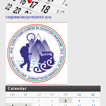
ТАҚВИМИ МОҲИ ФЕВРАЛ 2018
Calendar
ПН
ВТ
СР
ЧТ
ПТ
СБ
ВС
1
2
3
4
5
6
7
8
9
10
11
12