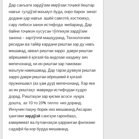
Дар санъати зардўзии имрўзаи тоҷикӣ бештар
навъи гулдўзӣ маъмул буда, онро барои зинат
додани ҳар навъи ашёӣ савғотӣ, костюмҳо,
сару либоси занон истифода мебаранд. Дар
байни тоҷикон хусусан тўппиҳои зардўзии
занона – зартўппӣ машҳуранд. Технологияи
ресидан ва тайёр кардани риштаи зар ду навъ
мешавад, аввал риштаи зарро даври риштаи
абрешимӣ ё қоғазӣ ба андозае наздику зич
мепечонанд, ки ин риштаи зар тамоман
маълум намешавад. Дар тарзи дуввум риштаи
зарро даври риштаи абрешимӣ ё қоғазӣ
пружиншакл (аз ҳам дур) мепечонанд. Хар яке
аз ин риштаҳо мавриди истифодаи худро
дорад. Риштаҳои зар қисми асоси нуқра
дошта, аз 10 то 20% тилло низ доранд.
Инчунин паҳну борик низ мешаванд.Аксаран
ҳангоми
зардўзӣ
сангҳои гаронбаҳо,
камқиммат ва пулакчаҳои ҳаррангаи филизию
садафӣ ба кор бурда мешаванд.