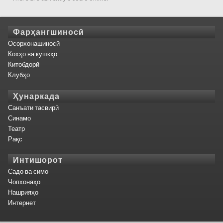
Фарҳангшиносӣ
Осорхонашиносӣ
Кохҳо ва кушкҳо
Китобдорӣ
Клубҳо
Ҳунаркада
Санъати тасвирӣ
Синамо
Театр
Рақс
Интишорот
Садо ва симо
Чопхонаҳо
Нашрияҳо
Интернет