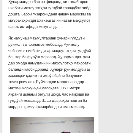
Ҳунармандон бар он фикранд, ки талабгорон
нисбати маҳсулотҳои гулдўзӣ таваҷҷўҳи зиёд
дошта, барои гузаронидани ҷашну маросим ва
маъракаҳои дигари хеш аз ин навъи маҳсулот
васеъ истифода мекунанд.
Як намунаи маъмултарини ҳунари гулдўзӣ
рўймол ва ҷойнамоз мебошад. Рўймолу
ҷойнамоз нисбати дигар маҳсулотҳои гулдўзӣ
бештар ба фурўш меравад. Ҳунармандон ҳам
дар омода намудани ин маҳсулотҳо маҳорати
баланди касбӣ доранд. Ҳунари рўймолдўзӣ аз
замонҳои қадим то имрўз байни бонувони
тоҷик роиҷ аст. Руймолҳои мардонаро дар
матоъи чоркунҷаи масоҳаташ 1х1 метри
якранги шинами бегули шоҳӣ, лас наққошӣ ва
гулдўзӣ мешавад. Ва аз давраҳои пеш он ба
мардон ҳамчун камарбанд хизмат мекард.