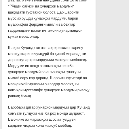
давлат, яъне эълон намудани соли 2018 соли
“Рўшди сайёҳӣ ва ҳунарҳои мардумӣ”
шаҳодати гуфтаҳои болост. Дар шароити
муосир рушди ҳунарҳои мардумӣ, барои
муаррифии фарҳанги миллӣ ва беҳтар
гардонидани вазъи иҷтимоии ҳунармандон
кумак мерасонад.
Шаҳри Хуҷанд яке аз шаҳрҳои калонтарину
машҳуртарини ҷумҳурӣ ба ҳисоб меравад, ки
дорои ҳунарҳои мардумии махсусе мебошад.
Мардуми ин шаҳр аз замонҳои пеш ба
ҳунарҳои мардумӣ ва анъанаҳои гуногуни
миллӣ сару кор доранд. Шароити иқтисодӣ ва
мавқеи ҷойгиршавии он водор месохт, ки
навъҳои мухталифи ҳунарҳои мардумӣ ривоҷу
равнақ ёбанд.
Баробари дигар ҳунарҳои мардумӣ дар Хуҷанд
санъати гулдўзӣ низ ба роҳ монда шудааст.
Ва он яке аз марказҳои асосии гулдўзӣ
кардани ҷиҳози хона маҳсуб меёбад.