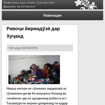
Навигация
Ривоҷи йирмадўзӣ дар
Хуҷанд
Чоп шуд: 03/04/2018
Нақшу нигори як сўзаниву зардеворӣ аз
сўзаниҳои дигар ба маҳорати баланд ва
тахайюли ҳар як ҳунарманд вобаста аст.
Тасаввуроти зеҳнии ҳунарманд чи қадар