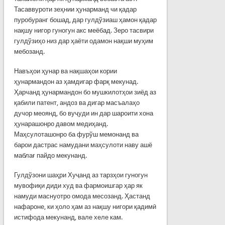
Тасаввуроти зеҳнии ҳунарманд чи қадар
пуробуранг бошад, дар гулдўзиаш ҳамон қадар
нақшу нигор гуногун акс меёбад. Зеро тасвири
гулдўзиҳо низ дар ҳаёти одамон нақши муҳим
мебозанд.
Навъҳои ҳунар ва нақшаҳои кории
ҳунармандон аз ҳамдигар фарқ мекунад.
Ҳарчанд ҳунармандон бо мушкилотҳои зиёд аз
қабили патент, андоз ва дигар масъалаҳо
дучор меоянд, бо вуҷуди ин дар шароити хона
ҳунарашонро давом медиҳанд.
Маҳсулоташонро ба фурўш мемонанд ва
барои дастрас намудани маҳсулоти наву ашё
маблағ пайдо мекунанд.
Гулдўзони шаҳри Хуҷанд аз тарзҳои гуногун
мувофиқи диди худ ва фармоишгар ҳар як
намуди маснуотро омода месозанд. Ҳастанд
нафароне, ки ҳоло ҳам аз нақшу нигори қадимӣ
истифода мекунанд, вале хеле кам.