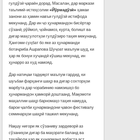
гулдўзӣ ҷараён дорад. Масалан, дар маркази
таълимӣ-истеҳсолии
«Йўрмадўзӣ»
ҳамаи
занони аз ҳамин навъи гулдўзӣ истифода
мекунанд. Дар ин ҷо ҳунармандон бисёртар
сўзанӣ, рўймол, ҷойнамоз, курта, болишт ва
дигар маҳсулотҳои гулдўзиро таҳия мекунанд.
Ҳангоми суҳбат бо яке аз ҳунарманди
ботаҷриба Ашрапова Шуҷоат маълум шуд, ки
ҳар як бонуи хуҷандӣ кўшиш мекунад, ин
ҳунарро аз худ намояд.
Дар натиҷаи тадқиқот маълум гардид, ки
шуъбаи фарҳанги шаҳр ва дигар сохторҳои
марбута дар чорабинию намоишҳо бо
ҳунармандон ҳамкорӣ доштаанд. Мақомоти
маҳаллии шаҳр барномаҳо таҳия намуда,
барои ҷалби ҳунармандони ҷавон фестивалу
семинарҳои шаҳрӣ ташкил мекунанд.
Нақшу нигори як сўзаниву зардеворӣ аз
сўзаниҳои дигар ба маҳорати баланд ва
тахайюли ҳар як ҳунарманд вобаста аст.