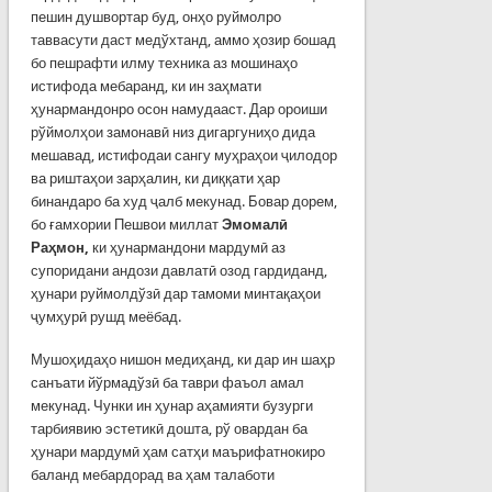
пешин душвортар буд, онҳо руймолро
таввасути даст медўхтанд, аммо ҳозир бошад
бо пешрафти илму техника аз мошинаҳо
истифода мебаранд, ки ин заҳмати
ҳунармандонро осон намудааст. Дар ороиши
рўймолҳои замонавӣ низ дигаргуниҳо дида
мешавад, истифодаи сангу муҳраҳои ҷилодор
ва риштаҳои зарҳалин, ки диққати ҳар
бинандаро ба худ ҷалб мекунад. Бовар дорем,
бо ғамхории Пешвои миллат
Эмомалӣ
Раҳмон,
ки ҳунармандони мардумӣ аз
супоридани андози давлатӣ озод гардиданд,
ҳунари руймолдўзӣ дар тамоми минтақаҳои
ҷумҳурӣ рушд меёбад.
Мушоҳидаҳо нишон медиҳанд, ки дар ин шаҳр
санъати йўрмадўзӣ ба таври фаъол амал
мекунад. Чунки ин ҳунар аҳамияти бузурги
тарбиявию эстетикӣ дошта, рў овардан ба
ҳунари мардумӣ ҳам сатҳи маърифатнокиро
баланд мебардорад ва ҳам талаботи