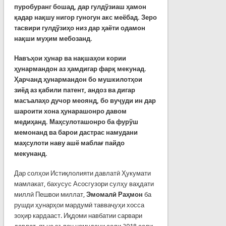
пуробуранг бошад, дар гулдўзиаш ҳамон
қадар нақшу нигор гуногун акс меёбад. Зеро
тасвири гулдўзиҳо низ дар ҳаёти одамон
нақши муҳим мебозанд.
Навъҳои ҳунар ва нақшаҳои кории
ҳунармандон аз ҳамдигар фарқ мекунад.
Ҳарчанд ҳунармандон бо мушкилотҳои
зиёд аз қабили патент, андоз ва дигар
масъалаҳо дучор меоянд, бо вуҷуди ин дар
шароити хона ҳунарашонро давом
медиҳанд. Маҳсулоташонро ба фурўш
мемонанд ва барои дастрас намудани
маҳсулоти наву ашё маблағ пайдо
мекунанд.
Дар солҳои Истиқлолияти давлатӣ Ҳукумати
мамлакат, бахусус Асосгузори сулҳу ваҳдати
миллӣ Пешвои миллат,
Эмомалӣ Раҳмон
ба
рушди ҳунарҳои мардумӣ тавваҷуҳи хосса
зоҳир кардааст. Иқдоми навбатии сарвари