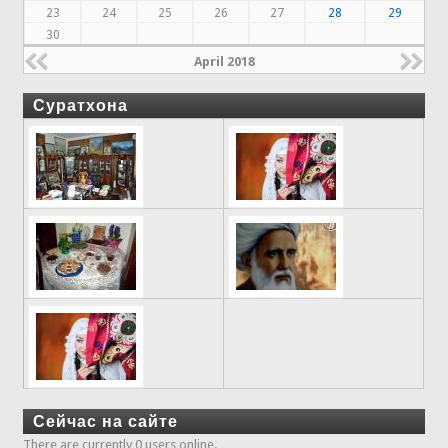
23
24
25
26
27
28
29
30
April 2018
Суратхона
Сейчас на сайте
There are currently 0 users online.