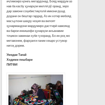
иҷтимоиро қонеъ мегардонад. Бояд мардум аз
нав ба касбу ҳунарҳои миллӣ рў оранд, зеро
дар замони соҳибистиқлолӣ имкони рушд
додани он бештар гардид. Аз ин хотир мебояд
масъулони шаҳру ноҳия ва вилоят
ҳунармандони мардумиро дастгирӣ намоянд
ва барои инкишофи ҳунарҳои анъанавии
тоҷикон заминаи хубе гузоранд. Бо ин роҳ мо
метавонем, фарҳанги ғании хешро устувор
нигоҳ дорем.
Умедаи Тағай
Ходими пешбари
ПИТФИ