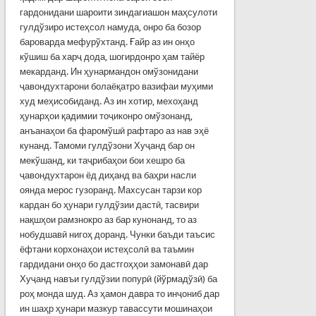
гардонидани шароити зиндагиашон маҳсулоти
гулдўзиро истеҳсол намуда, онро ба бозор
бароварда мефурўхтанд. Ғайр аз ин онҳо
кўшиш ба харҷ дода, шогирдонро ҳам тайёр
мекарданд. Ин ҳунармандон омўзонидани
ҷавондухтарони болаёқатро вазифаи муҳими
худ меҳисобиданд. Аз ин хотир, мехоҳанд
ҳунарҳои қадимии тоҷиконро омўзонанд,
анъанаҳои ба фаромўшӣ рафтаро аз нав эҳё
кунанд. Тамоми гулдўзони Хуҷанд бар он
мекўшанд, ки таҷрибаҳои бои хешро ба
ҷавондухтарон ёд диҳанд ва баҳри насли
оянда мерос гузоранд. Махсусан тарзи кор
кардан бо ҳунари гулдўзии дастӣ, тасвири
нақшҳои рамзнокро аз бар кунонанд, то аз
нобудшавӣ нигоҳ доранд. Чунки баъди таъсис
ёфтани корхонаҳои истеҳсолӣ ва таъмин
гардидани онҳо бо дастгоҳҳои замонавӣ дар
Хуҷанд навъи гулдўзии попурӣ (йўрмадўзӣ) ба
роҳ монда шуд. Аз ҳамон давра то инҷониб дар
ин шаҳр ҳунари мазкур тавассути мошинаҳои