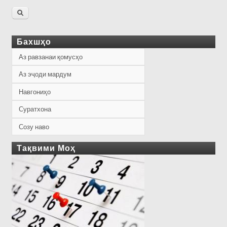
Бахшҳо
Аз равзанаи қомусҳо
Аз эҷоди мардум
Навгониҳо
Суратхона
Созу наво
Тақвими Моҳ