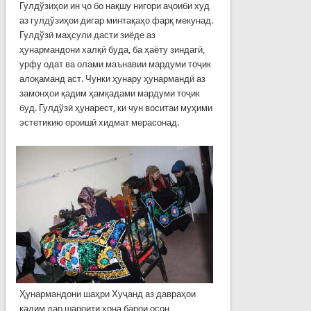
Гулдўзиҳои ин ҷо бо нақшу нигори аҷоиби худ
аз гулдўзиҳои дигар минтақаҳо фарқ мекунад.
Гулдўзӣ маҳсули дасти зиёде аз
ҳунармандони халқӣ буда, ба ҳаёту зиндагӣ,
урфу одат ва олами маънавии мардуми тоҷик
алоқаманд аст. Чунки ҳунару ҳунармандӣ аз
замонҳои қадим ҳамқадами мардуми тоҷик
буд. Гулдўзӣ ҳунарест, ки чун воситаи муҳими
эстетикию ороишӣ хидмат мерасонад.
Ҳунармандони шаҳри Хуҷанд аз давраҳои
қадим дар шароити хона барои осон