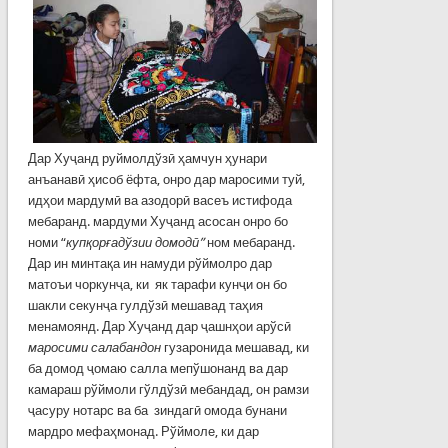
Дар Хуҷанд руймолдўзӣ ҳамчун ҳунари
анъанавӣ ҳисоб ёфта, онро дар маросими туй,
идҳои мардумӣ ва азодорӣ васеъ истифода
мебаранд. мардуми Хуҷанд асосан онро бо
номи “
купқорғадўзии домодӣ”
ном мебаранд.
Дар ин минтақа ин намуди рўймолро дар
матоъи чоркунҷа, ки як тарафи кунҷи он бо
шакли секунҷа гулдўзӣ мешавад таҳия
менамоянд. Дар Хуҷанд дар ҷашнҳои арўсӣ
маросими салабандон
гузаронида мешавад, ки
ба домод ҷомаю салла мепўшонанд ва дар
камараш рўймоли гўлдўзӣ мебандад, он рамзи
ҷасуру нотарс ва ба зиндагӣ омода бунани
мардро мефаҳмонад. Рўймоле, ки дар