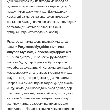
ҷашнҳои хурсандӣ истифода мешавад аз
руймоли маросими мотам ва идҳои дигар бо
нақшу нигор фарқ мекунад. Дар ҷашнҳои
хурсандӣ аз матоъ ва риштаҳои ҷилодору
рангашон баланд ва барои маросими аъзодорӣ
аз матоъҳои камҷилои якранги торик
гулдўзишуда, истифода мебаранд.
Як қатор ҳунармандони шаҳри Хуҷанд, аз
қабили
Раҳимова Муҳаббат (с/т. 1963),
Ашуров Муаззам, Элбоева Муҳаррам
(с/т.
1955) ва дигарон, ки ба касби рўймолдўзӣ
машғул буда, дар ҷодаи касбу ҳунари хеш
муваффақ шудаанд. Ин ҳунармандон касби
мазкурро ҳамчун анъана аз гузаштагони худ
омўхта, то ҳол онро давом дода, ба насли
наврас низ омўзонида истодаанд. Ҳар яке аз
ин ҳунармандон шогирдони зиёд дошта, дар
фестивалу озмунҳо ва чорабиниҳои шаҳрию
вилоятӣ бо маҳсулоти тайёрнамудаи худ
иштирок карда, сазовори ифтихорномаҳо
гардидаанд. Ҷараёни кори ин бонувон солҳои