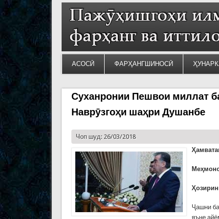
АСОСӢ
ФАРҲАНГШИНОСӢ
ҲУНАРК
Суханронии Пешвои миллат б
Наврӯзгоҳи шаҳри Душанбе
Чоп шуд: 26/03/2018
Ҳамвата
Меҳмоно
Ҳозирин
Ҷашни ба
яъне айё