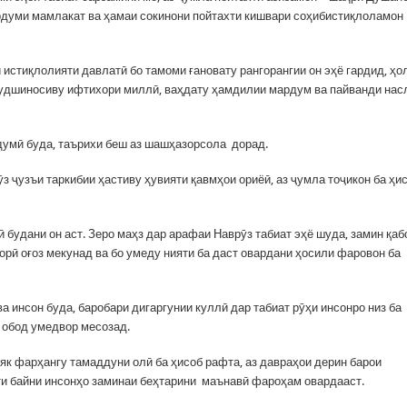
ардуми мамлакат ва ҳамаи сокинони пойтахти кишвари соҳибистиқлоламон
истиқлолияти давлатӣ бо тамоми ғановату рангорангии он эҳё гардид, ҳо
худшиносиву ифтихори миллӣ, ваҳдату ҳамдилии мардум ва пайванди нас
думӣ буда, таърихи беш аз шашҳазорсола дорад.
з ҷузъи таркибии ҳастиву ҳувияти қавмҳои ориёӣ, аз ҷумла тоҷикон ба ҳи
 будани он аст. Зеро маҳз дар арафаи Наврӯз табиат эҳё шуда, замин қаб
орӣ оғоз мекунад ва бо умеду нияти ба даст овардани ҳосили фаровон ба
ва инсон буда, баробари дигаргунии куллӣ дар табиат рӯҳи инсонро низ ба
и обод умедвор месозад.
як фарҳангу тамаддуни олӣ ба ҳисоб рафта, аз давраҳои дерин барои
и байни инсонҳо заминаи беҳтарини маънавӣ фароҳам овардааст.