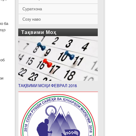
Суратхона
Созу наво
ло ба
лҳо
Тақвими Моҳ
соб
ои
ТАҚВИМИ МОҲИ ФЕВРАЛ 2018