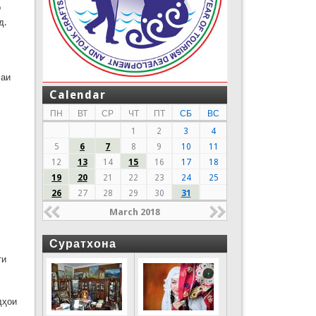
р
д.
лаи
Calendar
ПН
ВТ
СР
ЧТ
ПТ
СБ
ВС
1
2
3
4
5
6
7
8
9
10
11
12
13
14
15
16
17
18
19
20
21
22
23
24
25
26
27
28
29
30
31
March 2018
Суратхона
ти
дҳои