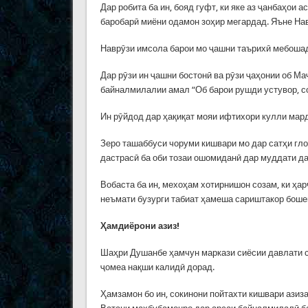
Дар робита ба ин, бояд гуфт, ки яке аз ҷанбаҳо
баробарӣ миёни одамон зоҳир мегардад. Яъне Нав
Наврӯзи имсола барои мо ҷашни таърихӣ мебоша
Дар рӯзи ин ҷашни бостонӣ ва рӯзи ҷаҳонии об 
байналмилалии амал “Об барои рушди устувор, со
Ин рӯйдод дар ҳақиқат мояи ифтихори кулли мард
Зеро ташаббуси чоруми кишвари мо дар сатҳи гло
дастрасӣ ба оби тозаи ошомиданӣ дар муддати да
Вобаста ба ин, мехоҳам хотирнишон созам, ки ҳа
неъмати бузурги табиат ҳамеша сариштакор боше
Ҳамдиёрони азиз!
Шаҳри Душанбе ҳамчун маркази сиёсии давлати 
ҷомеа нақши калидӣ дорад.
Ҳамзамон бо ин, сокинони пойтахти кишвари ази