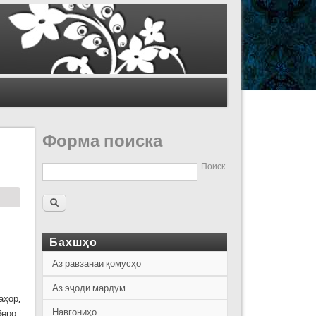
Форма поиска
Поиск
Бахшҳо
Аз равзанаи қомусҳо
Аз эҷоди мардум
аҳор,
Навгониҳо
беро