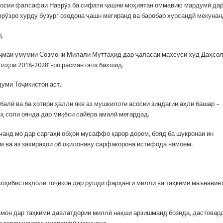
и асосии фалсафаи Наврӯз ба сифати ҷашни моҳиятан оммавию мардумӣ да
рӯзро хурду бузург озодона ҷашн мегиранд ва баробар хурсандӣ мекунан
д.
Маҷмаи умумии Созмони Милали Муттаҳид дар ҷаласаи махсуси худ Даҳсо
лҳои 2018-2028”-ро расман оғоз бахшид.
уми Тоҷикистон аст.
балӣ ва ба хотири ҳалли яке аз мушкилоти асосии зиндагии аҳли башар –
ҳ соли оянда дар миқёси сайёра амалӣ мегардад.
рчанд мо дар саргаҳи обҳои мусаффо қарор дорем, бояд ба шукронаи ин
м ва аз захираҳои об оқилонаву сарфакорона истифода намоем.
соҳибистиқлоли тоҷикон дар рушди фарҳанги миллӣ ва таҳкими маънавиё
замон дар таҳкими давлатдории миллӣ нақши арзишманд бозида, дастовар