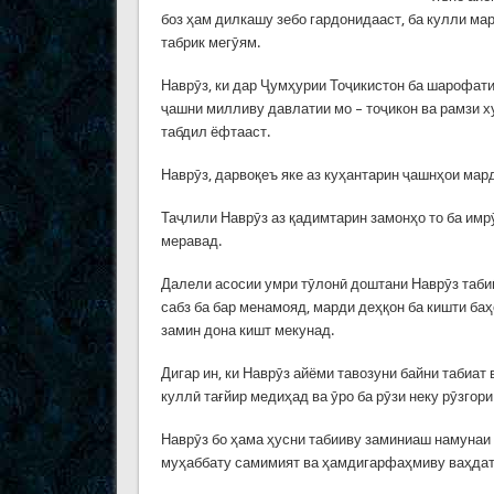
боз ҳам дилкашу зебо гардонидааст, ба кулли м
табрик мегӯям.
Наврӯз, ки дар Ҷумҳурии Тоҷикистон ба шарофати 
ҷашни милливу давлатии мо – тоҷикон ва рамзи 
табдил ёфтааст.
Наврӯз, дарвоқеъ яке аз куҳантарин ҷашнҳои мар
Таҷлили Наврӯз аз қадимтарин замонҳо то ба имрӯ
меравад.
Далели асосии умри тӯлонӣ доштани Наврӯз табиӣ
сабз ба бар менамояд, марди деҳқон ба кишти баҳ
замин дона кишт мекунад.
Дигар ин, ки Наврӯз айёми тавозуни байни табиат 
куллӣ тағйир медиҳад ва ӯро ба рӯзи неку рӯзгор
Наврӯз бо ҳама ҳусни табииву заминиаш намунаи 
муҳаббату самимият ва ҳамдигарфаҳмиву ваҳдат