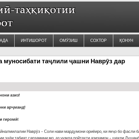
АДА
ИНТИШОРОТ
ОМӮЗИШ
СОХТОР
ҚОНУН
а муносибати таҷлили ҷашни Наврӯз дар
нони азиз!
ни арҷманд!
и гиромӣ
!
йналмилалии Наврӯз – Соли нави мардумони ориёиро, ки якҷо бо фасли б
ми эҳёи табиат сарзамини мо, аз ҷумла пойтахти азизамон – шаҳри Душан