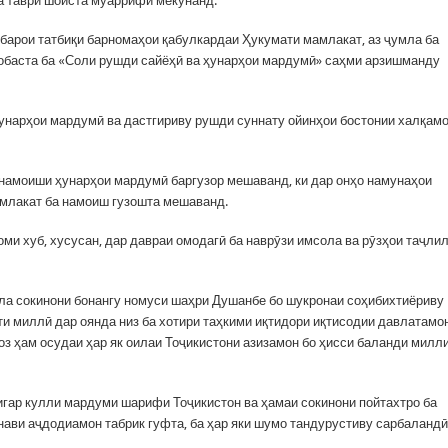
а таври шоиста муаррифӣ мекунанд.
 барои татбиқи барномаҳои қабулкардаи Ҳукумати мамлакат, аз ҷумла ба
обаста ба «Соли рушди сайёҳӣ ва ҳунарҳои мардумӣ» саҳми арзишманду
ҳунарҳои мардумӣ ва дастгириву рушди суннату ойинҳои бостонии халқам
 намоиши ҳунарҳои мардумӣ баргузор мешаванд, ки дар онҳо намунаҳои
млакат ба намоиш гузошта мешаванд.
ми хуб, хусусан, дар давраи омодагӣ ба наврӯзи имсола ва рӯзҳои таҷлил
мла сокинони бонангу номуси шаҳри Душанбе бо шукронаи соҳибихтиёриву
ти миллӣ дар оянда низ ба хотири таҳкими иқтидори иқтисодии давлатамон
з ҳам осудаи ҳар як оилаи Тоҷикистони азизамон бо ҳисси баланди милл
игар кулли мардуми шарифи Тоҷикистон ва ҳамаи сокинони пойтахтро ба
нави аҷдодиамон табрик гуфта, ба ҳар яки шумо тандурустиву сарбаландӣ