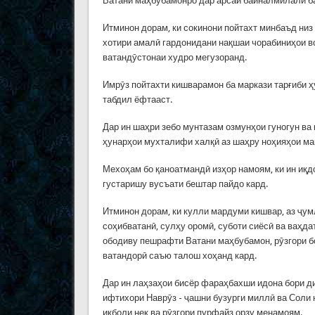
Ватани маҳбубамонро дар арсаи байналмилалӣ б
Итминон дорам, ки сокинони пойтахт минбаъд низ
хотири амалӣ гардонидани нақшаи чорабиниҳои в
ватандӯстонаи худро мегузоранд.
Имрӯз пойтахти кишварамон ба маркази тарғиби 
табдил ёфтааст.
Дар ин шаҳри зебо мунтазам озмунҳои гуногун ва
ҳунарҳои мухталифи халқӣ аз шаҳру ноҳияҳои ма
Мехоҳам бо қаноатмандӣ изҳор намоям, ки ин иқдо
густаришу вусъати бештар пайдо кард.
Итминон дорам, ки кулли мардуми кишвар, аз ҷу
соҳибватанӣ, сулҳу оромӣ, суботи сиёсӣ ва ваҳда
ободиву пешрафти Ватани маҳбубамон, рӯзгори бо
ватандорӣ саъю талош хоҳанд кард.
Дар ин лаҳзаҳои бисёр фараҳбахши идона бори д
ифтихори Наврӯз - ҷашни бузурги миллӣ ва Соли 
иқболи нек ва рӯзгори пурфайз орзу менамоям.