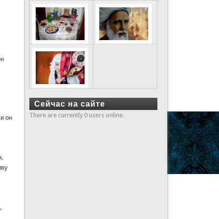
он
Сейчас на сайте
There are currently 0 users online.
и он
,
иву
,