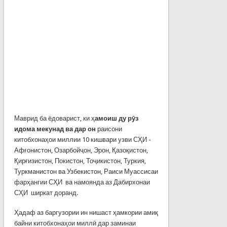
Маврид ба ёдоварист, ки ҳ
амоиш ду рӯз
идома мекунад ва дар он
раисони
китобхонаҳои миллии 10 кишвари узви СҲИ -
Афғонистон, Озарбойҷон, Эрон, Қазоқистон,
Қирғизистон, Покистон, Тоҷикистон, Туркия,
Туркманистон ва Узбекистон, Раиси Муассисаи
фарҳангии СҲИ ва намоянда аз Дабирхонаи
СҲИ ширкат доранд.
Ҳадаф аз баргузории ин нишаст ҳамкории амиқ
байни китобхонаҳои миллӣ дар заминаи