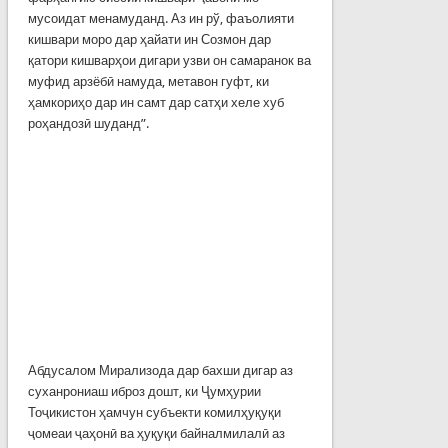
мусоидат менамуданд. Аз ин рў, фаъолияти
кишвари моро дар ҳайати ин Созмон дар
қатори кишварҳои дигари узви он самаранок ва
муфид арзёбӣ намуда, метавон гуфт, ки
ҳамкориҳо дар ин самт дар сатҳи хеле хуб
роҳандозӣ шуданд”.
Абдусалом Мирализода дар бахши дигар аз
суханрониаш иброз дошт, ки Ҷумҳурии
Тоҷикистон ҳамчун субъекти комилҳуқуқи
ҷомеаи ҷаҳо­нӣ ва ҳуқуқи байналмилалӣ аз