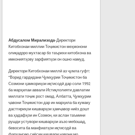
Абдусалом Мирализода
-Директори
Китобхонаи миллии Тоҷикистон меҳмонони
олиқадрро мухтасар бо таърихи китобхона ва
имкониятҳову зарфиятҳои он ошно намуд.
Директори Китобхонаи миллӣ аз ҷумла гуфт:
“Ворид гардидани Ҷумҳурии Тоҷикистон ба
Созмони ҳамкориҳои иқтисодӣ дар соли 1992
ба марҳилаи аввали Истиқлолияти давлатии
миллати тоҷик рост омад. Албатта, Ҷумҳурии
ҷавони Тоҷикистон дар ин марҳила ба кумаку
дастгириҳои кишварҳои ҳамҷавор ниёз дошт
ва ҳадафҳои ин Созмон, ки аслан таъмини
рушди устувори кишварҳои аъзо мебошад,
бевосита ба манфиатҳои иқтисодӣ ва
фарҳангию сиёсии кишвари ҷавони мо