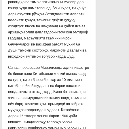
равандҳо ва тамоюлоти замони муосир дар
канор буда наметавонад. Аз ин ҷост, ки ҳанўз
дар нахустин рўзҳои Истиқлолияти давлатӣ
волоияти қонун, таъмини ҳифзи ҳуқуқу
озодиҳои инсон ва шаҳрванд ба ҳайси яке аз
арзишҳои олии давлатдории тоҷикон эътироф
гардида, масъулияти таъмини иҷрои
бечунучарои ин вазифаи бағоят муҳим ба
дўши тамоми сохторҳо, мақомоти давлатӣ ва
ниҳод­ҳои иҷтимоӣ вогузор карда шуд.
Сипас, профессор Мирализода аҳли нишастро
бо бинои нави Китобхонаи миллӣ шинос кард
ва гуфт, ки он барои бештар аз 10 миллион
китоб пешбинӣ шудааст ва барои наслҳои
оянда хизмат хоҳад кард. Бино бо воситаҳои
замонавии муҳандисии ҳамлу нақл, таъмини
обу барқ, таҷҳизотҳои гармидиҳӣ ва ғайраҳо
муҷаҳҳаз гардонида шудааст. Китобхона
дорои 25 толори хониш барои 1500 ҷойи
нишаст, 9 маҷлисгоҳу толорҳо барои
баргузории конфронсу ҳамоишҳо барои 1200