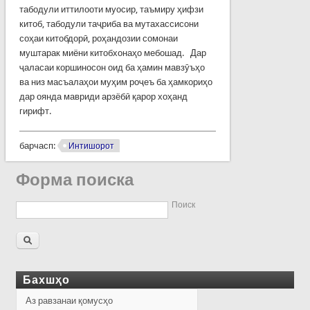
табодули иттилооти муосир, таъмиру ҳифзи
китоб, табодули таҷриба ва мутахассисони
соҳаи китобдорӣ, роҳандозии сомонаи
муштарак миёни китобхонаҳо мебошад. Дар
ҷаласаи коршиносон оид ба ҳамин мавзӯъҳо
ва низ масъалаҳои муҳим роҷеъ ба ҳамкориҳо
дар оянда мавриди арзёбӣ қарор хоҳанд
гирифт.
барчасп:
Интишорот
Форма поиска
Поиск
Бахшҳо
Аз равзанаи қомусҳо