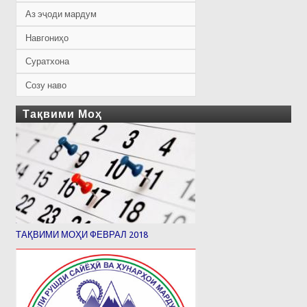
Аз эҷоди мардум
Навгониҳо
Суратхона
Созу наво
Тақвими Моҳ
ТАҚВИМИ МОҲИ ФЕВРАЛ 2018