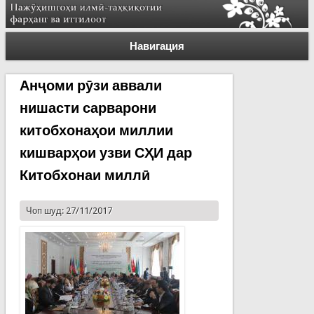
Навигация
Анҷоми рӯзи аввали
нишасти сарварони
китобхонаҳои миллии
кишварҳои узви СҲИ дар
Китобхонаи миллӣ
Чоп шуд: 27/11/2017