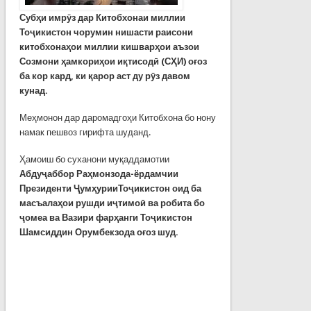
Субҳи имрӯз дар Китобхонаи миллии
Тоҷикистон чорумин нишасти раисони
китобхонаҳои миллии кишварҳои аъзои
Созмони ҳамкориҳои иқтисодӣ (СҲИ) оғоз
ба кор кард, ки қарор аст ду рӯз давом
кунад.
Меҳмонон дар даромадгоҳи Китобхона бо нону
намак пешвоз гирифта шуданд.
Ҳамоиш бо суханони муқаддамотии
Абдуҷаббор Раҳмонзода-
ёрдамчии
Президенти ҶумҳурииТоҷикистон оид ба
масъалаҳои рушди иҷтимоӣ ва робита бо
ҷомеа ва Вазири фарҳанги Тоҷикистон
Шамсиддин Орумбекзода
оғоз шуд.