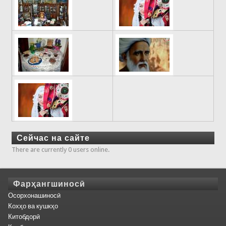
Сейчас на сайте
There are currently 0 users online.
Фарҳангшиносӣ
Осорхонашиносӣ
Кохҳо ва кушкҳо
Китобдорӣ