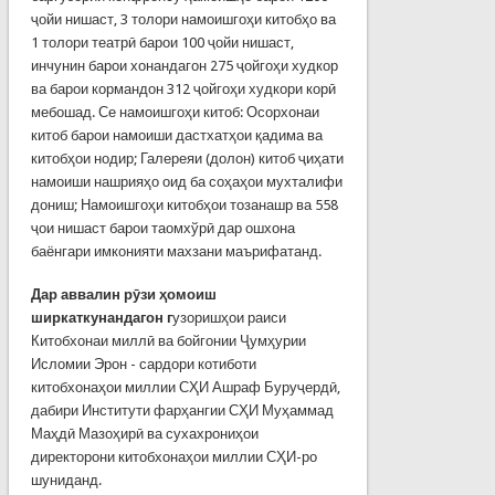
ҷойи нишаст, 3 толори намоишгоҳи китобҳо ва
1 толори театрӣ барои 100 ҷойи нишаст,
инчунин барои хонандагон 275 ҷойгоҳи худкор
ва барои кормандон 312 ҷойгоҳи худкори корӣ
мебошад. Се намо­ишгоҳи китоб: Осорхонаи
китоб барои намоиши дастхатҳои қадима ва
китобҳои нодир; Галереяи (долон) китоб ҷиҳати
намоиши нашрияҳо оид ба соҳаҳои мухталифи
дониш; Намоишгоҳи китобҳои тозанашр ва 558
ҷои нишаст барои таомхўрӣ дар ошхона
баёнгари имко­нияти махзани маърифатанд.
Дар аввалин рӯзи ҳомоиш
ширкаткунандагон г
узоришҳои раиси
Китобхонаи миллӣ ва бойгонии Ҷумҳурии
Исломии Эрон - сардори котиботи
китобхонаҳои миллии СҲИ Ашраф Буруҷердӣ,
дабири Институти фарҳангии СҲИ Муҳаммад
Маҳдӣ Мазоҳирӣ ва сухахрониҳои
директорони китобхонаҳои миллии СҲИ-ро
шуниданд.