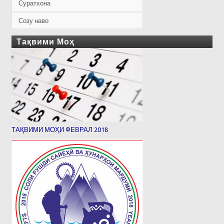
Суратхона
Созу наво
Тақвими Моҳ
ТАҚВИМИ МОҲИ ФЕВРАЛ 2018