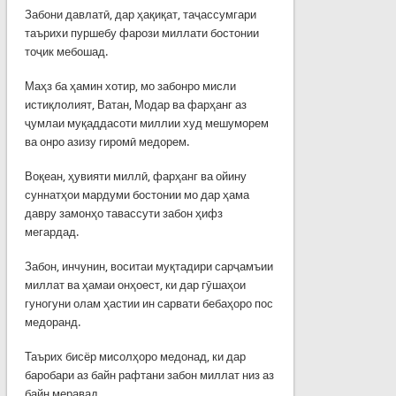
Забони давлатӣ, дар ҳақиқат, таҷассумгари
таърихи пуршебу фарози миллати бостонии
тоҷик мебошад.
Маҳз ба ҳамин хотир, мо забонро мисли
истиқлолият, Ватан, Модар ва фарҳанг аз
ҷумлаи муқаддасоти миллии худ мешуморем
ва онро азизу гиромӣ медорем.
Воқеан, ҳувияти миллӣ, фарҳанг ва ойину
суннатҳои мардуми бостонии мо дар ҳама
давру замонҳо тавассути забон ҳифз
мегардад.
Забон, инчунин, воситаи муқтадири сарҷамъии
миллат ва ҳамаи онҳоест, ки дар гӯшаҳои
гуногуни олам ҳастии ин сарвати бебаҳоро пос
медоранд.
Таърих бисёр мисолҳоро медонад, ки дар
баробари аз байн рафтани забон миллат низ аз
байн меравад.