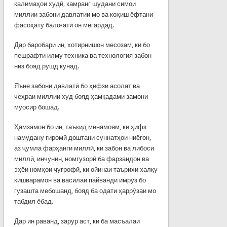
калимаҳои худӣ, камранг шудани симои
миллии забони давлатии мо ва коҳиш ёфтани
фасоҳату балоғати он мегардад.
Дар баробари ин, хотирнишон месозам, ки бо
пешрафти илму техника ва технология забон
низ бояд рушд кунад.
Яъне забони давлатӣ бо ҳифзи асолат ва
чеҳраи миллии худ бояд ҳамқадами замони
муосир бошад.
Ҳамзамон бо ин, таъкид менамоям, ки ҳифз
намудану гиромӣ доштани суннатҳои ниёгон,
аз ҷумла фарҳанги миллӣ, ки забон ва либоси
миллӣ, инчунин, номгузорӣ ба фарзандон ва
эҳёи номҳои ҷуғрофӣ, ки ойинаи таърихи халқу
кишварамон ва василаи пайванди имрӯз бо
гузашта мебошанд, бояд ба одати ҳаррӯзаи мо
табдил ёбад.
Дар ин раванд, зарур аст, ки ба масъалаи