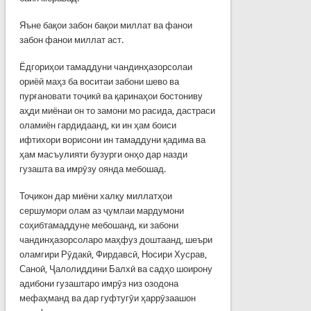
Яъне бақои забон бақои миллат ва фанои
забон фанои миллат аст.
Ёдгориҳои тамаддуни чандинҳазорсолаи
ориёӣ маҳз ба воситаи забони шево ва
пурғановати тоҷикӣ ва қаринаҳои бостониву
аҳди миёнаи он то замони мо расида, дастраси
оламиён гардидаанд, ки ин ҳам боиси
ифтихори ворисони ин тамаддуни қадима ва
ҳам масъулияти бузурги онҳо дар назди
гузашта ва имрӯзу оянда мебошад.
Тоҷикон дар миёни халқу миллатҳои
сершумори олам аз ҷумлаи мардумони
соҳибтамаддуне мебошанд, ки забони
чандинҳазорсоларо маҳфуз доштаанд, шеъри
оламгири Рӯдакӣ, Фирдавсӣ, Носири Хусрав,
Саноӣ, Ҷалолиддини Балхӣ ва садҳо шоирону
адибони гузаштаро имрӯз низ озодона
мефаҳманд ва дар гуфтугӯи ҳаррӯзаашон