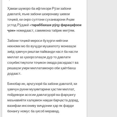
Ҳамаи шуморо ба ифтихори Рӯзи забони
давлатӣ, яъне забони шоиронаву шевои
тоҷикӣ, ки онро султони суханварони Аҷам
устод Рӯдакӣ «
тараббахши рӯҳу фараҳафзои
ҷон»
номидааст, самимона табрик мегӯям.
Забони тоҷикӣ мероси бузурги ниёгони
некноми мо бо вуҷуди мушкилоту монеаҳои
зиёд ҳамчун риштаи пайванди насл ба насли
миллат аз ҳазорсолаҳои дур то давлати
соҳибистиқлоли тоҷикон омада расидааст ва
решаҳои умри миллатамонро оби ҳаётбахш
додааст.
Бинобар ин, арҷгузорӣ ба забони давлатӣ, ки
ҳамчун рукни муҳимтарини ҳастии миллат,
пойдевори асосии давлатдорӣ ва фарҳангу
маънавиёти халқамон нақши барҷаста дорад,
вазифаи инсониву виҷдонии ҳар як фарди
бонангу номус ба ҳисоб меравад.