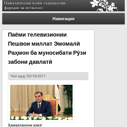
Навигация
Паёми телевизионии
Пешвои миллат Эмомалӣ
Раҳмон ба муносибати Рӯзи
забони давлатӣ
Чоп шуд: 05/10/2017
Ҳамватанони азиз!