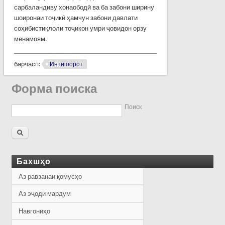
сарбаландиву хонаободӣ ва ба забони ширину
шоиронаи тоҷикӣ ҳамчун забони давлати
соҳибистиқлоли тоҷикон умри ҷовидон орзу
менамоям.
барчасп:
Интишорот
Форма поиска
Поиск
Бахшҳо
Аз равзанаи қомусҳо
Аз эҷоди мардум
Навгониҳо