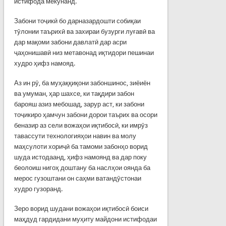
истифода мекунанд.
Забони тоҷикӣ бо дарназардошти собиқаи
тӯлонии таърихӣ ва захираи бузурги луғавӣ ва
дар мақоми забони давлатӣ дар асри
ҷаҳонишавӣ низ метавонад иқтидори пешинаи
худро ҳифз намояд.
Аз ин рӯ, ба муҳаққиқони забоншинос, зиёиён
ва умуман, ҳар шахсе, ки тақдири забон
барояш азиз мебошад, зарур аст, ки забони
тоҷикиро ҳамчун забони дорои таърих ва осори
беназир аз сели вожаҳои иқтибосӣ, ки имрӯз
тавассути технологияҳои навин ва молу
маҳсулоти хориҷӣ ба тамоми забонҳо ворид
шуда истодаанд, ҳифз намоянд ва дар поку
беолоиш нигоҳ доштану ба наслҳои оянда ба
мерос гузоштани он саҳми ватандӯстонаи
худро гузоранд.
Зеро ворид шудани вожаҳои иқтибосӣ боиси
маҳдуд гардидани муҳиту майдони истифодаи