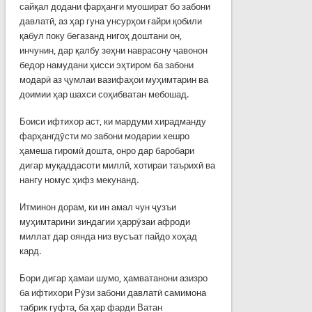
сайқал додани фарҳанги муошират бо забони
давлатӣ, аз ҳар гуна унсурҳои ғайри қобили
қабул поку бегазанд нигоҳ доштани он,
инчунин, дар қалбу зеҳни наврасону ҷавонон
бедор намудани ҳисси эҳтиром ба забони
модарӣ аз ҷумлаи вазифаҳои муҳимтарин ва
доимии ҳар шахси соҳибватан мебошад.
Боиси ифтихор аст, ки мардуми хирадманду
фарҳангдӯсти мо забони модарии хешро
ҳамеша гиромӣ дошта, онро дар баробари
дигар муқаддасоти миллӣ, хотираи таърихӣ ва
нангу номус ҳифз мекунанд.
Итминон дорам, ки ин амал чун ҷузъи
муҳимтарини зиндагии ҳаррӯзаи афроди
миллат дар оянда низ вусъат пайдо хоҳад
кард.
Бори дигар ҳамаи шумо, ҳамватанони азизро
ба ифтихори Рӯзи забони давлатӣ самимона
табрик гуфта, ба ҳар фарди Ватан