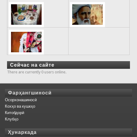
Сейчас на сайте
There are currently 0 users online.
Фарҳангшиносӣ
Осорхонашиносӣ
Кохҳо ва кушкҳо
Китобдорӣ
Клубҳо
Ҳунаркада