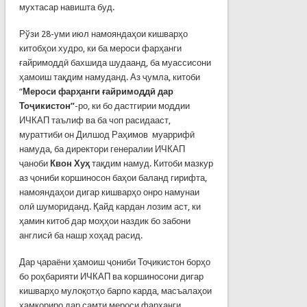
мухтасар навишта буд.
Рўзи 28-уми июл намояндаҳои кишварҳо
китобҳои худро, ки ба мероси фарҳанги
ғайримоддӣ бахшида шудаанд, ба муассисони
ҳамоиш тақдим намуданд. Аз ҷумла, китоби
“
Мероси фарҳанги ғайримоддӣ дар
Тоҷикистон”
-ро, ки бо дастгирии моддии
ИЧКАП таълиф ва ба чоп расидааст,
мураттиби он Дилшод Раҳимов муаррифӣ
намуда, ба директори генералии ИЧКАП
ҷаноби
Квон Хуҳ
тақдим намуд. Китоби мазкур
аз ҷониби коршиносон баҳои баланд гирифта,
намояндаҳои дигар кишварҳо онро намунаи
олӣ шумориданд. Қайд кардан лозим аст, ки
ҳамин китоб дар моҳҳои наздик бо забони
англисӣ ба нашр хоҳад расид.
Дар ҷараёни ҳамоиш ҷониби Тоҷикистон борҳо
бо роҳбарияти ИЧКАП ва коршиносони дигар
кишварҳо мулоқотҳо барпо карда, масъалаҳои
ҳамкориро дар самти мероси фарҳанги