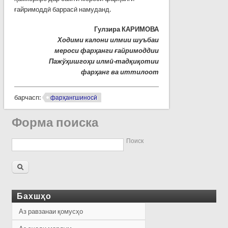
ғайримоддӣ баррасӣ намуданд.
Гулзира КАРИМОВА
Ходими калони илмии шуъбаи
мероси фарҳанги ғайримоддии
Пажўҳишгоҳи илмӣ-тадқиқотии
фарҳанг ва иттилоот
барчасп:
фарҳангшиносӣ
Форма поиска
Поиск
Бахшҳо
Аз равзанаи қомусҳо