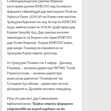
Созмондиҳандагони ҳамоиш Маркази
категорияи дуюми ЮНЕСКО оид ба мероси
фарҳанги ғайримоддӣ дар минтақаҳои Осиё ва
Уқёнуси Ором (ICHCAP) ва Комиссияи миллии
Ҷумҳурии Қирғизистон оид ба кор бо ЮНЕСКО
буда, маблағгузори он ICHCAP (дафтараш дар
Кореяи Ҷанубӣ) буд. Дар ҳамоиш инчунин
намояндагон аз Бюрои кластерии ЮНЕСКО
дар Осиёи Марказӣ, Бюрои ЮНЕСКО воқеъ
дар шаҳри Тошканд ва коршиносон аз
Ҷумҳурии Корея ширкат доштанд.
Аз Ҷумҳурии Тоҷикистон 3 нафар - Дилшод
Раҳимов, – муовини директори ПИТФИ, Толиб
Раҳматуллоев, – муовини директори
муассисаи давлатии “Тоҷикфилм” ва
Гуландом Ҳусейнова – директори литсеи
дўзандагии ш. Душанбе иштирок намуданд.
Рўзи 26-уми июл дар Симпозиуми
байналмилалии
“Ҳифзи мероси фарҳанги
ғайримоддӣ ва ворид кардани он ба