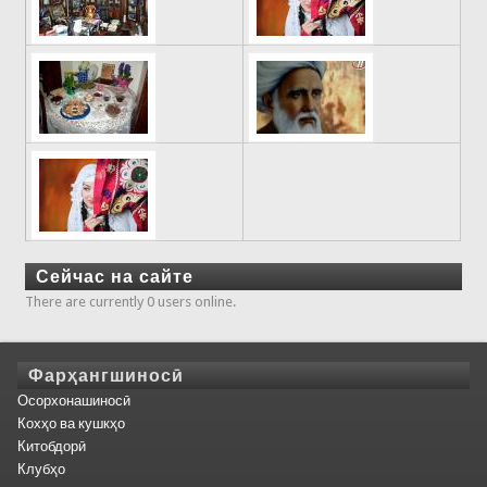
Сейчас на сайте
There are currently 0 users online.
Фарҳангшиносӣ
Осорхонашиносӣ
Кохҳо ва кушкҳо
Китобдорӣ
Клубҳо