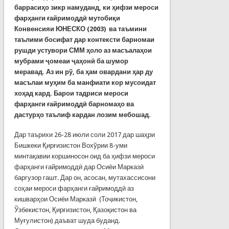
баррасиҳо зикр намуданд, ки ҳифзи мероси
фарҳанги ғайримоддӣ мутобиқи
Конвенсияи ЮНЕСКО (2003) ва таъмини
таълими босифат дар контексти барномаи
рушди устувори СММ ҳоло аз масъалаҳои
мубрами
ҷ
омеаи ҷаҳонӣ ба шумор
меравад. Аз ин рў, ба ҳам овардани ҳар ду
масълаи муҳим ба манфиати кор мусоидат
хоҳад кард. Барои тадриси мероси
фарҳанги ғайримоддӣ барномаҳо ва
дастурҳо таълиф кардан лозим мебошад.
Дар таърихи 26-28 июли соли 2017 дар шаҳри
Бишкеки Қирғизистон Вохўрии 8-уми
минтақавии коршиносон оид ба ҳифзи мероси
фарҳанги ғайримоддӣ дар Осиёи Марказӣ
баргузор гашт. Дар он, асосан, мутахассисони
соҳаи мероси фарҳанги ғайримоддӣ аз
кишварҳои Осиёи Марказӣ (Тоҷикистон,
Ўзбекистон, Қирғизистон, Қазоқистон ва
Муғулистон) даъват шуда буданд.