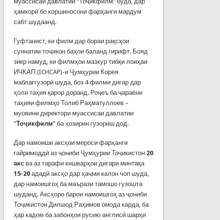
муассисаи давлатии “Тоҷикфилм” буда, дар
ҳамкорӣ бо коршиносони фарҳанги мардум
сабт шудаанд.
Гуфтанист, ки филм дар бораи рақсҳои
суннатии тоҷикон баҳои баланд гирифт. Бояд
зикр намуд, ки филмҳои мазкур тибқи лоиҳаи
ИЧКАП (ICHCAP)-и Ҷумҳурии Корея
маблағгузорӣ шуда, боз 4 филми дигар дар
ҳоли таҳия қарор доранд. Роҷеъ ба ҷараёни
таҳияи филмҳо Толиб Раҳматуллоев –
муовини директори муассисаи давлатии
“
Тоҷикфилм
” ба ҳозирин гузориш дод.
Дар намоиши аксҳои мероси фарҳанги
ғайримоддӣ аз ҷониби Ҷумҳурии Тоҷикистон
20
акс
ва аз тарафи кишварҳои дигари минтақа
15-20
ададӣ аксҳо дар ҳаҷми калон чоп шуда,
дар намоишгоҳ ба маърази тамошо гузошта
шуданд. Аксҳоро барои намоишгоҳ аз ҷониби
Тоҷикистон Дилшод Раҳимов омода карда, ба
ҳар кадом ба забонҳои русию англисӣ шарҳи