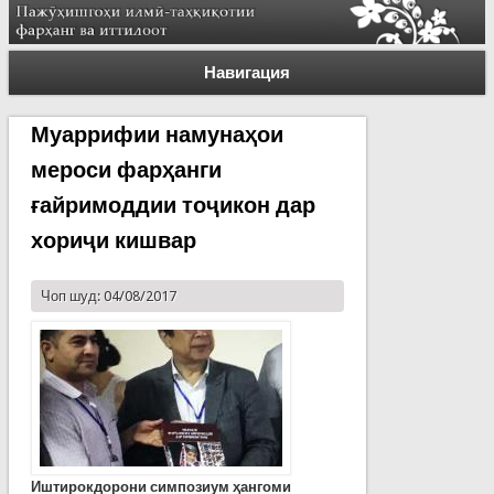
Навигация
Муаррифии намунаҳои
мероси фарҳанги
ғайримоддии тоҷикон дар
хориҷи кишвар
Чоп шуд: 04/08/2017
Иштирокдорони симпозиум ҳангоми