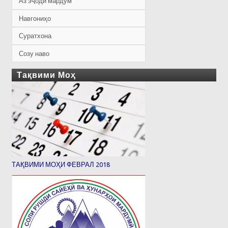
Аз эҷоди мардум
Навгониҳо
Суратхона
Созу наво
Тақвими Моҳ
ТАҚВИМИ МОҲИ ФЕВРАЛ 2018