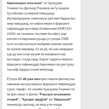
барномаҳои таълимӣ
” аз Ҷумҳурии
Тоҷикистон Дилшод Раҳимов ва Гуландом
Ҳусейнова суханронӣ намуданд.
Иштирокдорони симпозиум ҳангоми баррасиҳо
зикр намуданд, ки ҳифзи мероси фарҳанги
ғайримоддӣ мутобиқи Конвенсияи ЮНЕСКО
(2003) ва таъмини таълими босифат дар
контексти барномаи рушди устувори СММ
ҳоло аз масъалаҳои мубрами ҷомеаи ҷаҳонӣ
ба шумор меравад. Аз ин рў, ба ҳам овардани
ҳар ду масълаи муҳим ба манфиати кор
мусоидат хоҳад кард. Барои тадриси мероси
фарҳанги ғайримоддӣ барномаҳо ва дастурҳо
таълиф кардан лозим мебошад.
Рўзҳои
27-28-уми июл
фестивали филмҳо ва
намоиши аксҳои мероси фарҳанги ғайримоддӣ
сурат гирифт. Аз ҷониби Ҷумҳурии Тоҷикистон
ба фестивал 3 филм: “
Рақсҳои анъанавии
то
ҷ
икӣ”, “Ҳунари зардўзӣ”
ва “
Нақшхонӣ”
пешниҳод гаштанд, ки маҳсули эҷоди