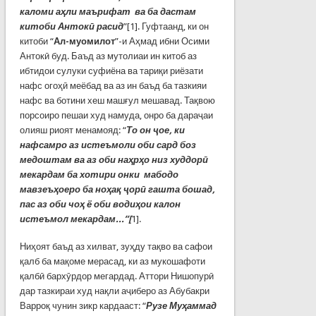
каломи аҳли маърифат ва ба дастам
китоби Антокӣ расид
”[1]. Гуфтаанд, ки он
китоби “
Ал-муомилот
”-и Аҳмад ибни Осими
Антокӣ буд. Баъд аз мутолиаи ин китоб аз
ибтидои сулуки суфиёна ва тариқи риёзати
нафс огоҳӣ меёбад ва аз ин баъд ба тазкияи
нафс ва ботини хеш машғул мешавад. Тақвою
порсоиро пешаи худ намуда, онро ба дараҷаи
олияш риоят менамояд: “
То он ҷое, ки
нафсамро аз истеъмоли оби сард боз
медоштам ва аз оби наҳрҳо низ худдорӣ
мекардам ба хотири онки мабодо
мавзеъҳоеро ба ноҳақ ҷорӣ гашта бошад,
пас аз оби чоҳ ё оби водиҳои калон
истеъмол мекардам...”[
1].
Ниҳоят баъд аз хилват, зуҳду тақво ва сафои
қалб ба мақоме мерасад, ки аз мукошафоти
қалбӣ бархӯрдор мегардад. Аттори Нишопурӣ
дар тазкираи худ нақли аҷиберо аз Абубакри
Варроқ чунин зикр кардааст: “
Рузе Муҳаммад