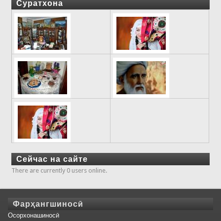
Суратхона
Сейчас на сайте
There are currently 0 users online.
Фарҳангшиносӣ
Осорхонашиносӣ