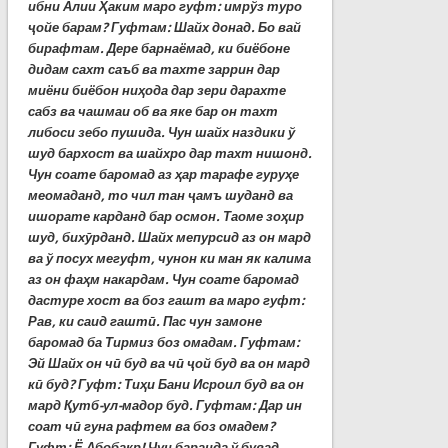
ибни Алии Ҳаким маро гуфт: имрўз туро
ҷойе барам? Гуфтам: Шайх донад. Бо вай
бирафтам. Дере барнаёмад, ки биёбоне
дидам сахт саъб ва тахте заррин дар
миёни биёбон ниҳода дар зери дарахте
сабз ва чашмаи об ва яке бар он тахт
либоси зебо пушида. Чун шайх наздики ў
шуд бархост ва шайхро дар тахт нишонд.
Чун соате баромад аз ҳар тарафе гуруҳе
меомаданд, то чил тан ҷамъ шуданд ва
ишорате карданд бар осмон. Таоме зоҳир
шуд, бихӯрданд. Шайх мепурсид аз он мард
ва ў посух мегуфт, чунон ки ман як калима
аз он фаҳм накардам. Чун соате баромад
дастуре хост ва боз гашт ва маро гуфт:
Рав, ки саид гаштӣ. Пас чун замоне
баромад ба Тирмиз боз омадам. Гуфтам:
Эй Шайх он чӣ буд ва чӣ ҷой буд ва он мард
кӣ буд? Гуфт: Тиҳи Бани Исроил буд ва он
мард Қутб-ул-мадор буд. Гуфтам: Дар ин
соат чӣ гуна рафтем ва боз омадем?
Гуфт: Ё Абобакр! Чун баранда ў бувад