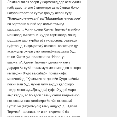
Лекин ончи аз осори ў бармеояд дар асл чунин
набудааст, яъне ў вилоятро аз нубувват боло
нагузоштааст ба хусус дар ду асари худ:
“Наводир-ул-усул”
ва
“Маърифат-ул-асрор
”
ба бартарии анбиё бар авлиё таъкид
кардааст... Аз ин хотир Ҳаким Тирмизӣ маҷбур
мешавад, ки ватани худро тарк карда, чанд
муддате дар ғурбат рўз гузаронад. Баъзеҳо
гуфтаанд, ки ҳиҷрати ў аз ватан ба хотири ду
асари дар охири умр таълифнамудааш буд,
яъне “Хатм-ул-вилояти” ва “Илал-уш-
шариати”. Ҳаким Тирмизӣ ҳамаи ин ғаму
дардро ба хубӣ таҳаммул менамояд ва онҳоро
имтиҳони Худо ва сабаби покии нафс
меҳисобад: “Ҳамаи ин аз ҷониби Худо сабаби
покии ман буд, чунки ғаму андўҳ қалбҳоро
тоҳир месозад...Довуд (а) гуфт: Худоё маро
амр кардӣ, то бо адои савму салот баданамро
пок созам, пас қалбамро бо чӣ пок созам?
Гуфт: Бо (таҳаммули) ғаму андўҳ” [1]. Ҳаким
Тирмизӣ тавонист, ки ин иттиҳомот ё ба