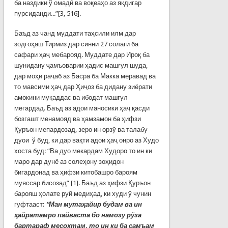
ба наздики ў омадӣ ва воқеаҳо аз якдигар
пурсиданди...”[3, 516].
Баъд аз чанд муддати таҳсили илм дар
зодгоҳаш Тирмиз дар синни 27 солагӣ ба
сафари ҳаҷ мебарояд. Муддате дар Ироқ ба
шунидану ҷамъоварии ҳадис машғул шуда,
дар моҳи раҷаб аз Басра ба Макка меравад ва
то мавсими ҳаҷ дар Ҳиҷоз ба дидану зиёрати
амокини муқаддас ва ибодат машғул
мегардад. Баъд аз адои маносики ҳаҷ қасди
бозгашт менамояд ва ҳамзамон ба ҳифзи
Қуръон мепардозад, зеро ин орзў ва талабу
дуои ў буд, ки дар вақти адои ҳаҷ онро аз Худо
хоста буд: “Ва дуо мекардам Худоро то ин ки
маро дар дунё аз солеҳону зоҳидон
бигардонад ва ҳифзи китобашро бароям
муяссар бисозад” [1]. Баъд аз ҳифзи Қуръон
барояш ҳолате руй медиҳад, ки худи ў чунин
гуфтааст:
“Ман мутаҳайир будам ва ин
ҳайратамро пайваста бо намозу рўза
бартараф месохтам, то ин ки ба самъам