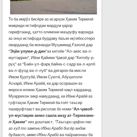
То ба имрўз бисёре аз асарҳои Ҳаким Тирмизӣ
мавриди истифодаи мардум қарор
гирифтаанд, ҳатто олимони маъруфу варзида
аз онҳо истифода бурдаву баъзе иқтибосотеро
овардаанд ба монанди Муҳаммад Ғазолӣ дар
“
Эҳёи улуми-д-дин
”аз китоби “Ал-акёс ва-л-
муғтаррин”, Ибни Қайими Ҷавзӣ дар “Китобу-р-
руҳ” аз “Баён-ул-фарқ байна-с-садр ва-л-қалб
ва-л-фуод ва-л-луб” ва дигарон ба мисли
Имом Қуртубӣ, Имом Суютӣ, Абуҳилоли
Аскарӣ, Ибни Арабӣ, ки дар осорашон аз
мероси илмии Ҳаким Тирмизӣ нақл кардаанд.
Муаррихон зикр намудаанд, ки Ибни Арабӣ аз
гуфтаҳои Ҳаким Тирмизӣ ба ғоят таъсир
пазируфтааст ва рисолае бо номи “
Ал-ҷавоб-
ул-мустақим анмо саала анҳу ат-Тирмизию-
л-Ҳаким”
низ доштааст.
“Таъсири ирфон пас
аз худ то замони Ибни Арабӣ бисёр андак
будааст, аммо Ибни Арабӣ ва пайравонаш ба