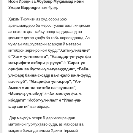
Исои Ироқӣ
ва
Абубакр Муҳаммад ибни
Умари Варроқро
ном бурд.
Ҳаким Тирмизӣ аз худ осори бою
арзишмандеро ба мерос гузоштааст, ки қисме
аз онҳо то ҳол табъу нашр гардидаанд ва
қисмате дигар ҳанўз ба табъ нарасидаанд. Аз
ҷумлаи машҳуртарин асарҳои ў метавон
китобҳои зеринро ном бурд:
“Хатм-ул-авлиё”
ё “Хатм-ул-вилояти”, “Наводир-ул-усул фи
маърифати ахбори-р-русул
” ё “
Сират-ул-
орифин ва бустон-ул-муваҳҳидин”, “Баён-
ул-фарқ байна-с-садр ва-л-қалб ва-л-фуод
ва-л-луб”, “Маърифат-ул-асрор”, “Ал-
Амсол мин-ал-китоби ва--суннати”,
“Минҳоҷ-ул-ибод”
ё
“Ал-минҳоҷ фи-л-
ибодати” “Исбот-ул-илал”
ё
“Илал-уш-
шаръияти”
ва ғайраҳо.
Дар маҷмўъ осори ў дарбаргирандаи
матолиби пурмуҳтаво буда, аз маҳорат ва
мақоми баланди илмии Ҳаким Тирмизӣ