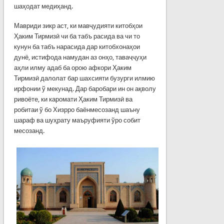
шаҳодат медиҳанд.
Мавриди зикр аст, ки мавҷудияти китобҳои
Ҳаким Тирмизӣ чи ба табъ расида ва чи то
кунун ба табъ нарасида дар китобхонаҳои
дунё, истифода намудан аз онҳо, таваҷҷуҳи
аҳли илму адаб ба орою афкори Ҳаким
Тирмизӣ далолат бар шахсияти бузурги илмию
ирфонии ў мекунад. Дар баробари ин он ақволу
ривоёте, ки каромати Ҳаким Тирмизӣ ва
робитаи ў бо Хизрро баёнмесозанд шаъну
шараф ва шуҳрату маъруфияти ўро собит
месозанд.