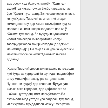
дар осори худ бахусус китоби “
Хатм-ул-
авлиё
” аз ҳикмат сухан бисёр кардааст, пас
ўро “Ҳаким” гуфтаанд. Эҳтимоли чорум он аст,
ки чун Ҳаким Тирмизӣ аз илми тиб огоҳии
комил доштаву дар баъзе таълифоти худ ба
масоили ин илм ишора кардааст, пас ба ў
“Ҳаким” гуфтаанд. Бо вуҷуди ин дар оғози
ислом ашхосеро, ки ба ҳикмати илоҳӣ
таваҷҷўҳи хосса зоҳир мекарданд “Ҳаким”
меномиданд[1]. Ба ғайр аз ин ўро ба муассиси
мактаби хоссе бо номи “Ҳакимия” нисбат
додаанд.
Ҳаким Тирмизӣ дорои зеҳни қавию истеъдоди
хуб буда, аз хурдсолӣ ба шунидан ва дарёфти
илму маърифат шавқу рағбат доштааст.
Чуноне, ки худи ў дар рисолаи “
Будув-уш-
шаън
” зикр кардааст, дар ҳафтсолагӣ аз
шайхаш (устодаш) илм меомўхтааст. Ба
эҳтимоли зиёд устоди ўро падараш гуфтаанд,
ки аз ҷумлаи муҳаддисон маҳсуб меёфт ва