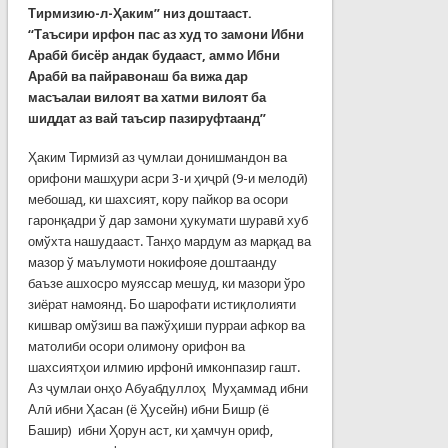
Тирмизию-л-Ҳаким” низ доштааст.
“Таъсири ирфон пас аз худ то замони Ибни
Арабӣ бисёр андак будааст, аммо Ибни
Арабӣ ва пайравонаш ба вижа дар
масъалаи вилоят ва хатми вилоят ба
шиддат аз вай таъсир пазируфтаанд”
Ҳаким Тирмизӣ аз ҷумлаи донишмандон ва
орифони машҳури асри 3-и ҳиҷрӣ (9-и мелодӣ)
мебошад, ки шахсият, кору пайкор ва осори
гаронқадри ў дар замони ҳукумати шуравӣ хуб
омўхта нашудааст. Танҳо мардум аз марқад ва
мазор ў маълумоти нокифояе доштаанду
баъзе ашхосро муяссар мешуд, ки мазори ўро
зиёрат намоянд. Бо шарофати истиқлолияти
кишвар омўзиш ва пажўҳиши пурраи афкор ва
матолиби осори олимону орифон ва
шахсиятҳои илмию ирфонӣ имконпазир гашт.
Аз ҷумлаи онҳо Абуабдуллоҳ Муҳаммад ибни
Алӣ ибни Ҳасан (ё Ҳусейн) ибни Бишр (ё
Башир) ибни Ҳорун аст, ки ҳамчун ориф,