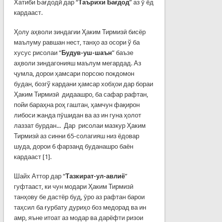
Хатиби Бағдодӣ дар “
Таърихи Бағдод
” аз ў ёд
кардааст.
Ҳолу аҳволи зиндагии Ҳаким Тирмизӣ бисёр
маълуму равшан нест, танҳо аз осори ў ба
хусус рисолаи “
Будув-уш-шаън
” баъзе
аҳволи зиндагонияш маълум мегардад. Аз
ҷумла, дорои ҳамсари порсою покдомон
будан, бозгў кардани ҳамсар хобҳои дар бораи
Ҳаким Тирмизӣ дидаашро, ба сафар рафтан,
пойи бараҳна роҳ гаштан, ҳамчун фақирон
либоси жанда пӯшидан ва аз ин гуна ҳолот
лаззат бурдан... Дар рисолаи мазкур Ҳаким
Тирмизӣ аз синни 65-солагияш низ ёдовар
шуда, дорои 6 фарзанд буданашро баён
кардааст [1].
Шайх Аттор дар “
Тазкират-ул-авлиё
”
гуфтааст, ки чун модари Ҳаким Тирмизӣ
танҳову бе дастёр буд, ӯро аз рафтан барои
таҳсил ба ғурбату дуриҳо боз медорад ва ин
амр, яъне итоат аз модар ва дарёфти ризои