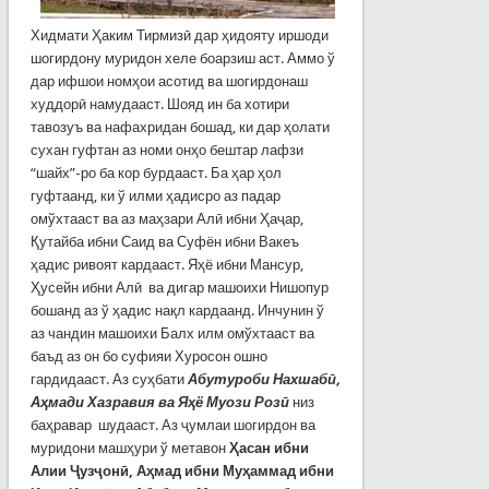
Хидмати Ҳаким Тирмизӣ дар ҳидояту иршоди
шогирдону муридон хеле боарзиш аст. Аммо ў
дар ифшои номҳои асотид ва шогирдонаш
худдорӣ намудааст. Шояд ин ба хотири
тавозуъ ва нафахридан бошад, ки дар ҳолати
сухан гуфтан аз номи онҳо бештар лафзи
“шайх”-ро ба кор бурдааст. Ба ҳар ҳол
гуфтаанд, ки ў илми ҳадисро аз падар
омўхтааст ва аз маҳзари Алӣ ибни Ҳаҷар,
Қутайба ибни Саид ва Суфён ибни Вакеъ
ҳадис ривоят кардааст. Яҳё ибни Мансур,
Ҳусейн ибни Алӣ ва дигар машоихи Нишопур
бошанд аз ў ҳадис нақл кардаанд. Инчунин ў
аз чандин машоихи Балх илм омўхтааст ва
баъд аз он бо суфияи Хуросон ошно
гардидааст. Аз суҳбати
Абутуроби Нахшабӣ,
Аҳмади Хазравия ва Яҳё Муози Розӣ
низ
баҳравар шудааст. Аз ҷумлаи шогирдон ва
муридони машҳури ў метавон
Ҳасан ибни
Алии Ҷузҷонӣ, Аҳмад ибни Муҳаммад ибни