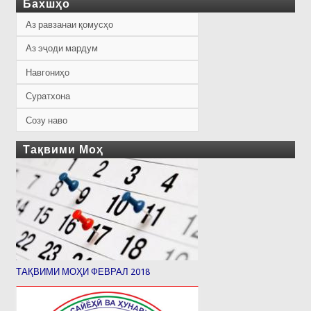
Бахшҳо
Аз равзанаи қомусҳо
Аз эҷоди мардум
Навгониҳо
Суратхона
Созу наво
Тақвими Моҳ
ТАҚВИМИ МОҲИ ФЕВРАЛ 2018