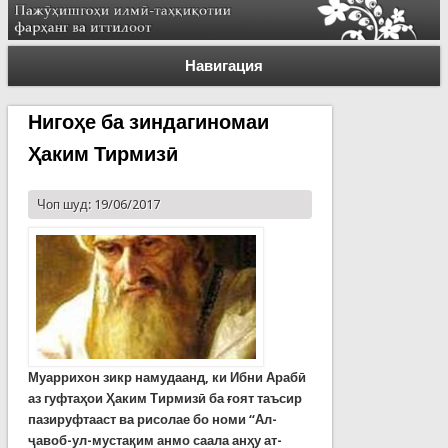
Навигация
Нигоҳе ба зиндагиномаи
Ҳаким Тирмизӣ
Чоп шуд: 19/06/2017
Муаррихон зикр намудаанд, ки Ибни Арабӣ
аз гуфтаҳои Ҳаким Тирмизӣ ба ғоят таъсир
пазируфтааст ва рисолае бо номи “Ал-
ҷавоб-ул-мустақим анмо саала анҳу ат-