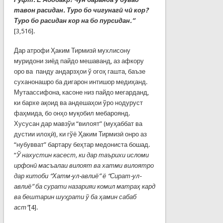
тавон расидан. Туро бо чигунагӣ чӣ кор?
Туро бо расидан кор на бо пурсидан.”
[3,516].
Дар атрофи Ҳаким Тирмизӣ мухлисону
муридони зиёд пайдо мешаванд, аз афкору
оро ва панду андарзҳои ў огоҳ гашта, баъзе
суханонашро ба дигарон интишор медиҳанд.
Мутаассифона, касоне низ пайдо мегарданд,
ки бархе ақоид ва андешаҳои ўро нодуруст
фаҳмида, бо онҳо муқобил мебароянд.
Хусусан дар мавзўи “вилоят” (муҳаббат ва
дустии илоҳӣ), ки гўё Ҳаким Тирмизӣ онро аз
“нубувват” бартару беҳтар медониста бошад.
“
Ў нахустин касест, ки дар таърихи исломи
ирфонӣ масъалаи вилоят ва хатми вилоятро
дар китоби “Хатм-ул-авлиё” ё “Сират-ул-
авлиё” ба сурати назарияи комил матраҳ кард
ва бештарин шуҳрати ў ба ҳамин сабаб
аст”
[4].