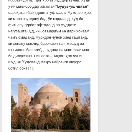
иборати дигар “доғ”-ро аз худ дур кунад. Худи
ў ин маъноро дар рисолаи
“Будув-уш-шаън
”
сароҳатан баён дошта гуфтааст: Ҷумла онҳое,
ки маро озурдаву бадгўи кардаанд, худ ба
фитнаву ғурбат афтоданд ва муддате
нагузашта буд, ки боз мардум ба дари хонаам
ҷамъ омаданд, муридон чунон зиёд гаштанд,
ки хонаву масҷид барояшон танг мешуд ва
шогирдон басо зиёд шуданд ва мавъизаи ман
ба дилҳояшон нишаста... ниҳоят ҳол чунин
шуд, ки Худованд макру найранги онҳоро
ботил сохт [1].