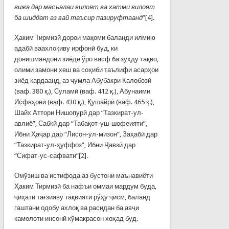
вижа дар масъалаи вилоят ва хатми вилоят
ба шиддат аз вай таъсир пазируфтаанд
”[4].
Ҳаким Тирмизӣ дорои мақоми баланди илмию
адабӣ ваахлоқиву ирфонӣ буд, ки
донишмандони зиёде ўро васф ба зуҳду тақво,
олими замони хеш ва соҳиби таълифи асарҳои
зиёд кардаанд, аз ҷумла Абубакри Калобозӣ
(ваф. 380 қ.), Суламӣ (ваф. 412 қ.), Абунаими
Исфаҳонӣ (ваф. 430 қ.), Қушайрӣ (ваф. 465 қ.),
Шайх Аттори Нишопурӣ дар “Тазкират-ул-
авлиё”, Сабкӣ дар “Табақот-уш-шофеияти”,
Ибни Ҳаҷар дар “Лисон-ул-мизон”, Заҳабӣ дар
“Тазкират-ул-ҳуффоз”, Ибни Ҷавзӣ дар
“Сифат-ус-сафвати”[2].
Омўзиш ва истифода аз бустони маънавиёти
Ҳаким Тирмизӣ ба нафъи оммаи мардум буда,
ҷиҳати тағзияву тақвияти рўҳу ҷисм, баланд
гаштани одобу ахлоқ ва расидан ба авҷи
камолоти инсонӣ кўмакрасон хоҳад буд.