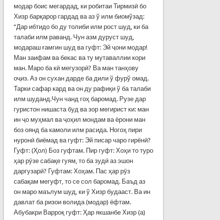
модар боис мегардад, ки робитаи Тирмизӣ бо
Хизр барқарор гардад ва аз ў илм биомўзад:
“Дар ибтидо бо ду толиби илм рост шуд, ки ба
талаби илм раванд. Чун азм дуруст шуд,
модараш ғамгин шуд ва гуфт: Эй ҷони модар!
Ман заифам ва бекас ва ту мутаваллии кори
ман. Маро ба кӣ мегузорӣ? Ва ман танҳову
оҷиз. Аз он сухан дарде ба дили ў фурў омад.
Тарки сафар кард ва он ду рафиқи ў ба талаби
илм шуданд.Чун чанд гоҳ баромад. Рузе дар
гуристон нишаста буд ва зор мегирист ки: ман
ин ҷо муҳмал ва ҷоҳил мондам ва ёрони ман
боз оянд ба камоли илм расида. Ногоҳ пири
нуронӣ биёмад ва гуфт: Эй писар чаро гирёнӣ?
Гуфт: (Ҳол) Боз гуфтам. Пир гуфт: Хоҳи то туро
ҳар рӯзе сабақе гуям, то ба зудӣ аз эшон
даргузарӣ? Гуфтам: Хоҳам. Пас ҳар рӯз
сабақам мегуфт, то се сол баромад. Баъд аз
он маро маълум шуд, ки ў Хизр будааст. Ва ин
давлат ба ризои волида (модар) ёфтам.
Абубакри Варроқ гуфт: Ҳар якшанбе Хизр (а)