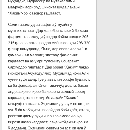
муҳаддис, муфассир ва мутакаллими
маъруфи асри худ шинохта шуда лақаби
“Ҳаким”-ро сазовор гаштааст.
Соли таваллуд ва вафоти ў муайяну
мушаххас нест. Дар манобеи таърихӣ бо каме
фарқият таваллуди ўро дар байни солҳои 205-
215 қ. ва вафоташро дар миёни солҳои 298-320
қ. зикр намудаанд. Яъне, дар авоили асри 3-и
қамарӣ (9-и мелодӣ) зиставу фаъолият
кардааст ва аз умри тулониву бобаракат
бархӯрдор гаштааст. Дар бораи “Ҳаким” лақаб
гирифтани Абуабдуллоҳ Муҳаммад ибни Алӣ
чунин гуфтаанд: Гуё ў аввалин орифе будааст,
ки ба фалсафаи Юнон таваҷҷўҳ дошта, баъзе
андешаҳои онҳоро ба ирфони исломӣ ворид
кардааст, аз ин хотир бо лақаби “Ҳаким”
маъруф гаштааст. Эҳтимоли дуввум он аст, ки
чун ў ба мабоҳиси назарӣ дар боби ҳаёт, ахлоқ,
робитаи ҷисму рўҳи инсон ва амсоли онҳо
ибрози назар кардааст, лақаби “Ҳаким”–ро ба
ў додаанд. Эҳтимоли севвум он аст, ки чун ў