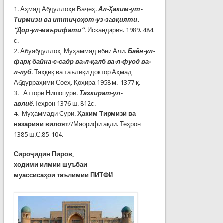
1. Аҳмад Абдуллоҳи Ваҷеҳ.
Ал-Ҳаким-ут-
Тирмизи ва иттиҷоҳот-уз-завқияти.
“Дор-ул-маърифати”
. Искандария. 1989. 484
с.
2. Абуабдуллоҳ Муҳаммад ибни Алӣ.
Баён-ул-
фарқ байна-с-садр ва-л-қалб ва-л-фуод ва-
л-луб
. Таҳқиқ ва таълиқи доктор Аҳмад
Абдурраҳими Соеҳ. Қоҳира 1958 м.-1377 қ.
3. Аттори Нишопурӣ.
Тазкират-ул-
авлиё
.Теҳрон 1376 ш. 812с.
4. Муҳаммади Сурӣ.
Ҳаким Тирмизӣ ва
назарияи вилоят
//Маорифи ақлӣ. Теҳрон
1385 ш.С.85-104.
Сиро
ҷ
идин Пиров,
ходими илмии шуъбаи
муассиса
ҳ
ои таълимии ПИТФИ