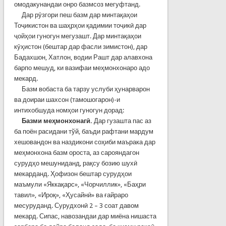
омодакунандаи онро базмсоз мегуфтанд.
Дар рӯзгори пеш базм дар минтақаҳои
Тоҷикистон ва шаҳрҳои қадимии тоҷикӣ дар
ҷойҳои гуногун мегузашт. Дар минтақаҳои
кӯҳистон (бештар дар фасли зимистон), дар
Бадахшон, Хатлон, водии Рашт дар алавхона
барпо мешуд, ки вазифаи меҳмонхонаро адо
мекард.
Базм вобаста ба тарзу услуби ҳунарварон
ва доираи шахсон (тамошогарон)-и
интихобшуда номҳои гуногун дорад:
Базми меҳмонхонагӣ.
Дар гузашта пас аз
ба поён расидани тўй, баъди рафтани мардум
хешовандон ва наздикони соҳиби маърака дар
меҳмонхона базм ороста, аз сарояндагон
сурудҳо мешуниданд, рақсу бозию шухӣ
мекарданд. Ҳофизон бештар сурудҳои
маъмули «Яккақарс», «Чорчиллик», «Баҳри
тавил», «Ироқ», «Ҳусайнӣ» ва ғайраро
месуруданд. Сурудхонӣ 2 – 3 соат давом
мекард. Сипас, навозандаи дар миёна нишаста