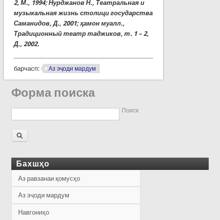
2, М., 1994; Нурджанов Н., Театральная и
музыкальная жизнь столици государства
Саманидов, Д., 2001; ҳамон муалл.,
Традиционный театр таджиков, т. 1 – 2,
Д., 2002.
барчасп:
Аз эҷоди мардум
Форма поиска
Поиск
Бахшҳо
Аз равзанаи қомусҳо
Аз эҷоди мардум
Навгониҳо