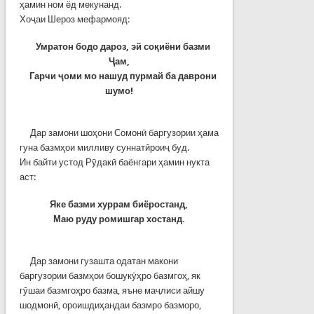
ҳамин ном ёд мекунанд.
Хоҷаи Шероз мефармояд:
Умратон бодо дароз, эй соқиёни базми
Ҷам,
Гарчи ҷоми мо нашуд пурмай ба даврони
шумо!
Дар замони шоҳони Сомонӣ баргузории ҳама
гуна базмҳои милливу суннатӣроиҷ буд.
Ин байти устод Рӯдакӣ баёнгари ҳамин нукта
аст:
Яке базми хуррам биёростанд,
Маю руду ромишгар хостанд.
Дар замони гузашта одатан макони
баргузории базмҳои бошукӯҳро базмгоҳ, як
гӯшаи базмгоҳро базма, яъне маҷлиси айшу
шодмонӣ, ороишдиҳандаи базмро базморо,