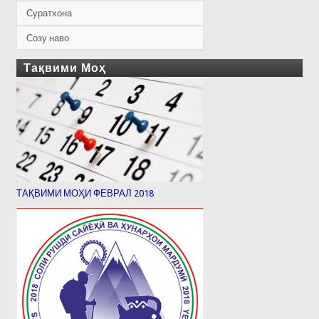
Суратхона
Созу наво
Тақвими Моҳ
ТАҚВИМИ МОҲИ ФЕВРАЛ 2018