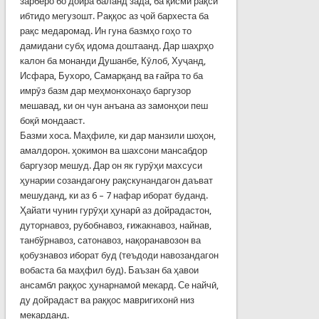
зарберо бо дойра баланд зада, ба қисми рақсӣ
ибтидо мегузошт. Раққос аз ҷой бархеста ба
рақс медаромад. Ин гуна базмҳо гоҳо то
дамидани субҳ идома доштаанд. Дар шаҳрҳо
калон ба монанди Душанбе, Кӯлоб, Хуҷанд,
Исфара, Бухоро, Самарқанд ва ғайра то ба
имрӯз базм дар меҳмонхонаҳо баргузор
мешавад, ки он чун анъана аз замонҳои пеш
боқӣ мондааст.
Базми хоса. Маҳфиле, ки дар манзили шоҳон,
амалдорон. ҳокимон ва шахсони мансабдор
баргузор мешуд. Дар он як гурӯҳи махсуси
ҳунарии созандагону рақскунандагон даъват
мешуданд, ки аз 6 – 7 нафар иборат буданд.
Ҳайати чунин гурӯҳи ҳунарӣ аз дойрадастон,
дуторнавоз, рубобнавоз, ғижакнавоз, найнав,
танбўрнавоз, сатонавоз, нақоранавозон ва
қобузнавоз иборат буд (теъдоди навозандагон
вобаста ба маҳфил буд). Баъзан ба ҳавои
ансамбл раққос ҳунарнамоӣ мекард. Се найчӣ,
ду дойрадаст ва раққос мавригихонӣ низ
мекарданд.