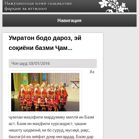
Навигация
Умратон бодо дароз, эй
соқиёни базми Ҷам...
Чоп шуд: 03/01/2016
Аз
ҷумлаи маҳофили мардумиву миллӣ ин Базм
аст. Базм ин маҳфили хурсандист, ҷашни
нишоту шодмонӣ, ки бо суруд, мусиқӣ, рақс,
базлагӯӣ ва зиёфат доир мегардад. Базм дар