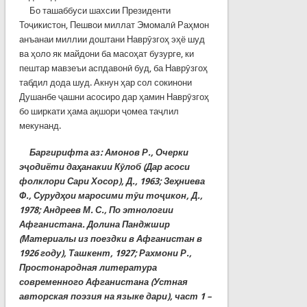
Бо ташаббуси шахсии Президенти
Тоҷикистон, Пешвои миллат Эмомалӣ Раҳмон
анъанаи миллии доштани Наврӯзгоҳ эҳё шуд
ва ҳоло як майдони ба масоҳат бузурге, ки
пештар мавзеъи аспдавонӣ буд, ба Наврӯзгоҳ
табдил дода шуд. Акнун ҳар сол сокинони
Душанбе ҷашни асосиро дар ҳамин Наврӯзгоҳ
бо ширкати ҳама ақшори ҷомеа таҷлил
мекунанд.
Баргирифта аз: Амонов Р., Очерки
эҷодиёти даҳанакии Кӯлоб (Дар асоси
фолклори Сари Хосор), Д., 1963; Зеҳниева
Ф., Сурудҳои маросими тӯи тоҷикон, Д.,
1978; Андреев М. С., По этнологии
Афганистана. Долина Панджшир
(Материалы из поездки в Афганистан в
1926 году), Ташкент, 1927; Рахмони Р.,
Простонародная литература
современного Афганистана (Устная
авторская поэзия на языке дари), част 1 –