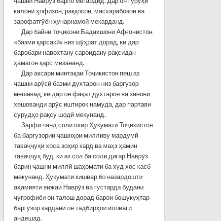
ҷашни Наврӯз барпо мегардид. Дар он гурўҳи
калони ҳофизон, раққосон, масхарабозон ва
зарофатгўён ҳунарнамоӣ мекарданд.
Дар байни тоҷикони Бадахшони Афғонистон
«базми қарсакӣ» низ шӯҳрат дорад, ки дар
баробари навохтану сароидану рақсидан
ҳамагон қарс мезананд.
Дар аксари минтақаи Тоҷикистон пеш аз
ҷашни арӯсӣ базми духтарон низ баргузор
мешавад, ки дар он фақат духтарон ва занони
хешованди арӯс иштирок намуда, дар партави
сурудҳо рақсу шодӣ мекунанд.
Зарфи чанд соли охир Ҳукумати Тоҷикистон
ба баргузории ҷашнҳои милливу мардумӣ
таваҷҷуҳи хоса зоҳир кард ва маҳз ҳамин
таваҷҷуҳ буд, ки аз сол ба соли дигар Наврӯз
барин ҷашни миллӣ шаҳомати ба худ хос касб
мекунанд. Ҳукумати кишвар бо назардошти
аҳамияти вижаи Наврӯз ва густарда будани
ҷуғрофиёи он талош дорад барои бошукуҳтар
баргузор кардани он тадбирҳои иловагӣ
андешад.