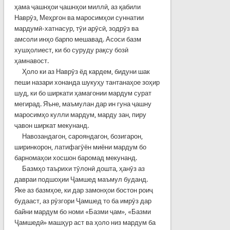
ҳама ҷашнҳои ҷашнҳои миллӣ, аз қабили
Наврӯз, Меҳргон ва маросимҳои суннатии
мардумӣ-хатнасур, тӯи арӯсӣ, зодрӯз ва
амсоли инҳо барпо мешавад. Асоси базм
хушҳолиест, ки бо суруду рақсу бозӣ
ҳамнавост.
Ҳоло ки аз Наврӯз ёд кардем, бидуни шак
пеши назари хонанда шукуҳу тантанаҳое зоҳир
шуд, ки бо ширкати ҳамагонии мардум сурат
мегирад. Яъне, маъмулан дар ин гуна ҷашну
маросимҳо кулли мардум, марду зан, пиру
ҷавон ширкат мекунанд.
Навозандагон, сарояндагон, бозигарон,
ширинкорон, латифагӯён миёни мардум бо
барномаҳои хосшон баромад мекунанд.
Базмҳо таърихи тӯлонӣ дошта, ҳанӯз аз
давраи подшоҳии Ҷамшед маъмул буданд.
Яке аз базмҳое, ки дар замонҳои бостон роиҷ
будааст, аз рӯзгори Ҷамшед то ба имрӯз дар
байни мардум бо номи «Базми ҷам», «Базми
Ҷамшедӣ» машҳур аст ва ҳоло низ мардум ба