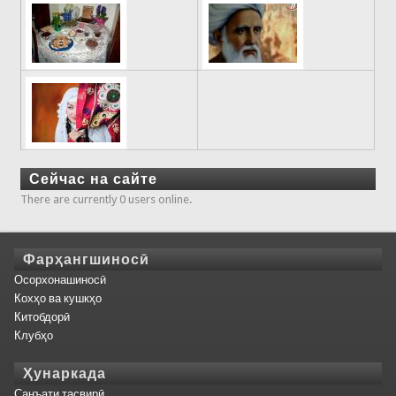
Сейчас на сайте
There are currently 0 users online.
Фарҳангшиносӣ
Осорхонашиносӣ
Кохҳо ва кушкҳо
Китобдорӣ
Клубҳо
Ҳунаркада
Санъати тасвирӣ