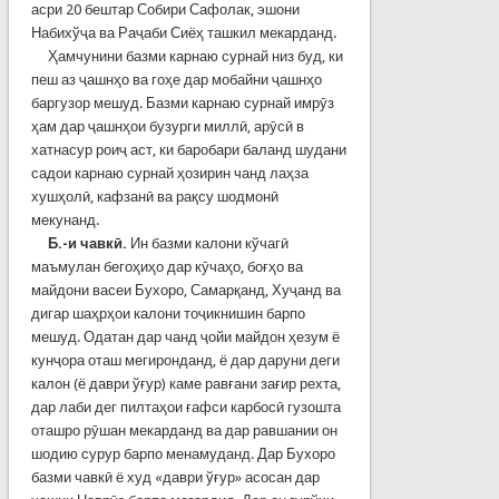
асри 20 бештар Собири Сафолак, эшони
Набихўҷа ва Раҷаби Сиёҳ ташкил мекарданд.
Ҳамчунини базми карнаю сурнай низ буд, ки
пеш аз ҷашнҳо ва гоҳе дар мобайни ҷашнҳо
баргузор мешуд. Базми карнаю сурнай имрӯз
ҳам дар ҷашнҳои бузурги миллӣ, арӯсӣ в
хатнасур роиҷ аст, ки баробари баланд шудани
садои карнаю сурнай ҳозирин чанд лаҳза
хушҳолӣ, кафзанӣ ва рақсу шодмонӣ
мекунанд.
Б.-и чавкӣ.
Ин базми калони кўчагӣ
маъмулан бегоҳиҳо дар кӯчаҳо, боғҳо ва
майдони васеи Бухоро, Самарқанд, Хуҷанд ва
дигар шаҳрҳои калони тоҷикнишин барпо
мешуд. Одатан дар чанд ҷойи майдон ҳезум ё
кунҷора оташ мегиронданд, ё дар даруни деги
калон (ё даври ўғур) каме равғани зағир рехта,
дар лаби дег пилтаҳои ғафси карбосӣ гузошта
оташро рӯшан мекарданд ва дар равшании он
шодию сурур барпо менамуданд. Дар Бухоро
базми чавкӣ ё худ «даври ўғур» асосан дар