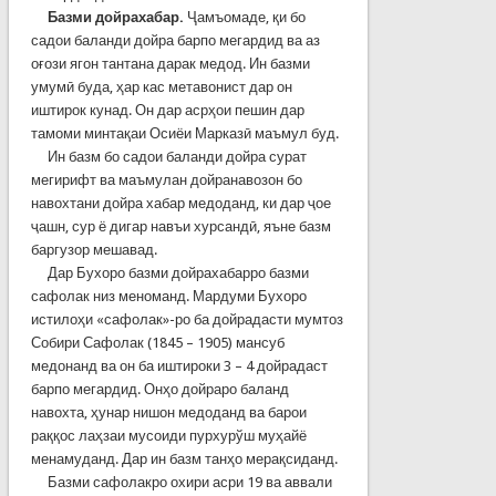
Базми дойрахабар.
Ҷамъомаде, қи бо
садои баланди дойра барпо мегардид ва аз
оғози ягон тантана дарак медод. Ин базми
умумӣ буда, ҳар кас метавонист дар он
иштирок кунад. Он дар асрҳои пешин дар
тамоми минтақаи Осиёи Марказӣ маъмул буд.
Ин базм бо садои баланди дойра сурат
мегирифт ва маъмулан дойранавозон бо
навохтани дойра хабар медоданд, ки дар ҷое
ҷашн, сур ё дигар навъи хурсандӣ, яъне базм
баргузор мешавад.
Дар Бухоро базми дойрахабарро базми
сафолак низ меноманд. Мардуми Бухоро
истилоҳи «сафолак»-ро ба дойрадасти мумтоз
Собири Сафолак (1845 – 1905) мансуб
медонанд ва он ба иштироки 3 – 4 дойрадаст
барпо мегардид. Онҳо дойраро баланд
навохта, ҳунар нишон медоданд ва барои
раққос лаҳзаи мусоиди пурхурўш муҳайё
менамуданд. Дар ин базм танҳо мерақсиданд.
Базми сафолакро охири асри 19 ва аввали