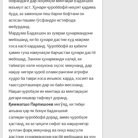
бофандагӣ дар ноҳияҳои минтақаи Бадахшон
маъмул аст. Ҳунари ҷуроббофӣ ниҳоят қадима
буда, аз замонҳои пеш барои бофтани он
асосан пашми гўсфандро истифода
мебурданд.
Мардуми Бадахшон аз зумраи ҳунармандоне
мебошанд, ки бо ҳунари дастии худ мақоми
хоса касб кардаанд. Ҷуроббофӣ аз қабили
ҳамин гуна намунаҳои барҷастаи ҳунари дастӣ
мебошад. Занони ҳунарманди халқӣ, ки
табиатро хеле нозукона эҳсос мекунанд, дар
нақшу нигори ҷуроб олами рангини атрофи
худро ба таври хоса инъикос карда, хосият ва
таассуроташонро дар он баён месозанд.
Нақши ҷуробҳои ин минтақа аз минтақаҳои
дигари кишвар тафовут доранд.
Қ
имматш
о Парпишоев
мегўяд, ки тибқи
анъана ҳар як бонуи бадахшонӣ
салиқаи ҷуроббофӣ дорад, аммо ҷуробҳое
ҳастанд, ки аз ҷиҳати сифат ва нақшунигор
куллан фарқ мекунанд ва онҳо маҳсули
дастони ҳунармандони касбӣ мебошанд ва чун