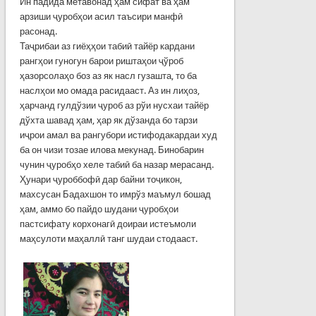
Ин падида метавонад ҳам сифат ва ҳам
арзиши ҷуробҳои асил таъсири манфӣ
расонад.
Таҷрибаи аз гиёҳҳои табиӣ тайёр кардани
рангҳои гуногун барои риштаҳои ҷўроб
ҳазорсолаҳо боз аз як насл гузашта, то ба
наслҳои мо омада расидааст. Аз ин лиҳоз,
ҳарчанд гулдўзии ҷуроб аз рўи нусхаи тайёр
дўхта шавад ҳам, ҳар як дўзанда бо тарзи
иҷрои амал ва рангубори истифодакардаи худ
ба он чизи тозае илова мекунад. Бинобарин
чунин ҷуробҳо хеле табиӣ ба назар мерасанд.
Ҳунари ҷуроббофӣ дар байни тоҷикон,
махсусан Бадахшон то имрўз маъмул бошад
ҳам, аммо бо пайдо шудани ҷуробҳои
пастсифату корхонагӣ доираи истеъмоли
маҳсулоти маҳаллӣ танг шудаи стодааст.