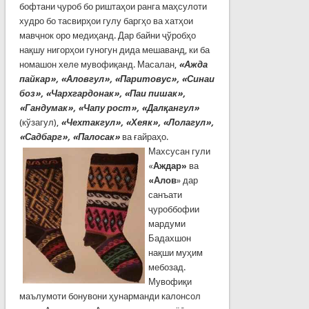
бофтани ҷуроб бо риштаҳои ранга маҳсулоти
худро бо тасвирҳои гулу баргҳо ва хатҳои
мавҷнок оро медиҳанд. Дар байни ҷўробҳо
нақшу нигорҳои гуногун дида мешаванд, ки ба
номашон хеле мувофиқанд. Масалан,
«Ажда
пайкар», «Аловгул», «Паритовус», «Синаи
боз», «Чархгардонак», «Паи пишак»,
«Гандумак», «Чапу рост», «Далқангул»
(кўзагул),
«Чехтакгул», «Хеяк», «Лолагул»,
«Садбарг», «Палосак»
ва ғайраҳо.
Махсусан гули
«
Аждар»
ва
«Алов
» дар
санъати
ҷуроббофии
мардуми
Бадахшон
нақши муҳим
мебозад.
Мувофиқи
маълумоти бонувони ҳунарманди калонсол