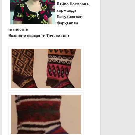
Лайло Носирова,
корманди
Пажуҳишгоҳи
фарҳанг ва
иттилооти
Вазорати фарҳанги Тоҷикистон