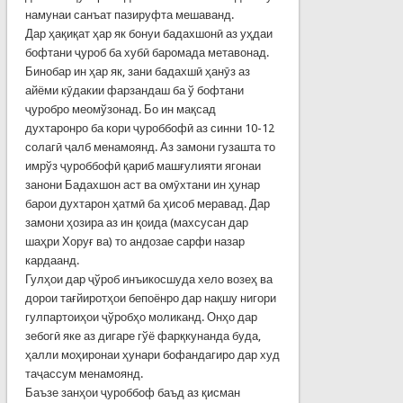
намунаи санъат пазируфта мешаванд.
Дар ҳақиқат ҳар як бонуи бадахшонӣ аз уҳдаи
бофтани ҷуроб ба хубӣ баромада метавонад.
Бинобар ин ҳар як, зани бадахшӣ ҳанӯз аз
айёми кӯдакии фарзандаш ба ў бофтани
ҷуробро меомўзонад. Бо ин мақсад
духтаронро ба кори ҷуроббофӣ аз синни 10-12
солагӣ ҷалб менамоянд. Аз замони гузашта то
имрўз ҷуроббофӣ қариб машғулияти ягонаи
занони Бадахшон аст ва омӯхтани ин ҳунар
барои духтарон ҳатмӣ ба ҳисоб меравад. Дар
замони ҳозира аз ин қоида (махсусан дар
шаҳри Хоруғ ва) то андозае сарфи назар
кардаанд.
Гулҳои дар ҷўроб инъикосшуда хело возеҳ ва
дорои тағйиротҳои бепоёнро дар нақшу нигори
гулпартоиҳои ҷўробҳо моликанд. Онҳо дар
зебогӣ яке аз дигаре гўё фарқкунанда буда,
ҳалли моҳиронаи ҳунари бофандагиро дар худ
таҷассум менамоянд.
Баъзе занҳои ҷуроббоф баъд аз қисман