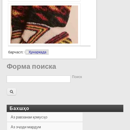
барчасп:
Ҳунаркада
Форма поиска
Поиск
Бахшҳо
Аз равзанаи қомусҳо
Аз эҷоди мардум