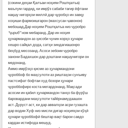
(сокини деҳаи Қалъаи ноҳияи Роштқалъа)
маълум гардид, ки имрўз сабаби тағир ёфтани
нақшу нигорҳои миллӣ дар ҷуробҳо ин завқу
хоҳиши фармоишгарон (махсусан ҷавонон)
мебошад.Дар ноҳияи Роштқалъа низ ҷуробро
“ҷириб”
ном мебаранд. Дар ин ноҳия
ҳунармандон аз ҳисоби чунин корҳо ҳунари
хешро сайқал дода, сатҳи зиндагиашонро
беҳбуд месозанд. Асоси зебоии ҷуробро
занони Бадахшон дар доштани нақшунигори он
медонанд.
Аммо имрўзҳо қисме аз ҳунармандони
ҷуроббоф бо маҳсулоти аз риштаҳои сунъиву
пастсифат бофтаи худ бозори ҳунари
ҷуроббофиро коста мегардонанд. Мақсади
асосии ин қабил ҳунармандон танҳо ба фурўш
баровардани маҳсулоти тайёрнамудаашон
аст. Дуруст аст, ки дар аввалҳои асри гузашта
дар водии Хуф низ мисли дигар ноҳияҳои кўҳӣ
ҳунари ҷуроббофӣ бештар вақт барои савдо
кардан истифода мешуд.