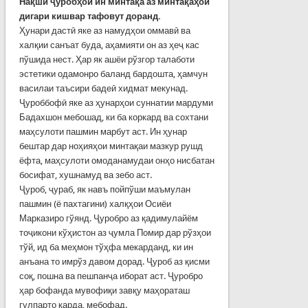
Н
а
қ
ши
ҷуробҳои ин минтақа аз
минтақаҳои
дигари кишвар
тафовут
доранд
.
Ҳунари дастӣ яке аз намудҳои оммавӣ ва
халқии санъат буда, аҳамияти он аз ҳеҷ кас
пўшида нест. Ҳар як ашёи рўзгор талаботи
эстетики одамонро баланд бардошта, ҳамчун
василаи таъсири бадеӣ хидмат мекунад.
Ҷуроббофӣ яке аз ҳунарҳои суннатии мардуми
Бадахшон мебошад, ки ба коркард ва сохтани
маҳсулоти пашмин марбут аст. Ин ҳунар
бештар дар ноҳияҳои минтақаи мазкур рушд
ёфта, маҳсулоти омоданамудаи онҳо нисбатан
босифат, хушнамуд ва зебо аст.
Ҷуроб, ҷураб, як навъ пойпўши маъмулан
пашмин (ё пахтагини) халқҳои Осиёи
Марказиро гўянд. Ҷуробро аз қадимулайём
тоҷикони кўҳистон аз ҷумла Помир дар рўзҳои
тўй, ид ба меҳмон тўҳфа мекарданд, ки ин
анъана то имрўз давом дорад. Ҷуроб аз қисми
соқ, пошна ва пешпанҷа иборат аст. Ҷуробро
ҳар бофанда мувофиқи завқу маҳораташ
гулпарто карда, мебофад.