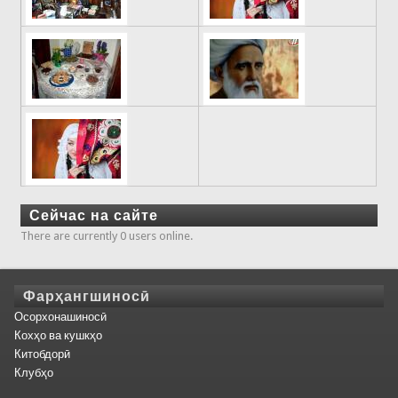
Сейчас на сайте
There are currently 0 users online.
Фарҳангшиносӣ
Осорхонашиносӣ
Кохҳо ва кушкҳо
Китобдорӣ
Клубҳо