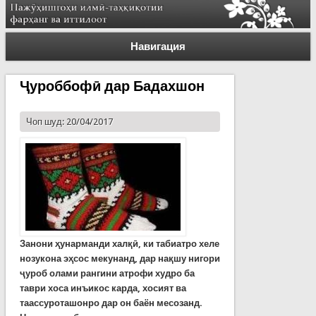
Навигация
Ҷуроббофӣ дар Бадахшон
Чоп шуд: 20/04/2017
Занони ҳунарманди хал
қӣ
,
ки табиатро хеле
нозукона э
ҳ
сос мекунанд
,
дар
нақшу нигори
ҷуроб
олами рангини атрофи худро ба
таври хоса инъикос карда
,
хосият ва
таассуроташонро дар он баён месозанд
.