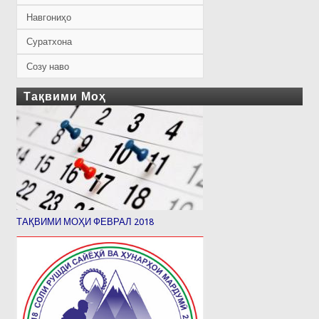
Навгониҳо
Суратхона
Созу наво
Тақвими Моҳ
ТАҚВИМИ МОҲИ ФЕВРАЛ 2018