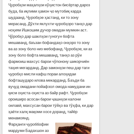
Ҷуробҳои маҳалҳои кўҳистон бисёртар дароз
буда, ба иқлими ҳамон ҷо мутобиқ карда
шудаанд. Ҷуробҳое ҳастанд, ки то зону
мерасанд. Дўхти яклухти ҷуробҳоро танҳо дар
ноҳияи Ишкошим дучор омадан мумкин аст.
Ҷўробҳо дар шаклҳои гуногун бофта
мешаванд, баъзан бофандаҳо онҳоро то зону
ва аз зону боло низ мебофанд. Ҷуробҳое, ки аз
зону боло бофта мешаванд, танҳо аз рўи
фармоиш махсус барои чўпонону шикорчиён
таҳия мегарданд. Дар замонҳои пеш дар таги
ҷуробҳо мисли кафш пораи алоҳидаи
бофташударо илова мекарданд. Баъди ба
вуҷуд омадани пойафзол омода намудани ин
қисм оҳиста-оҳиста аз байр рафт. Ҷуробҳои
ороиширо асосан барои ҷашнҳои калони
оилавӣ, махсусан барои тӯйҳо ва тўҳфа, ки дар
ҳаёти халқ мақоми хосе доранд, тайёр
менамоянд.
Фарҳанги ҷуроббофии
мардуми Бадахшон аз