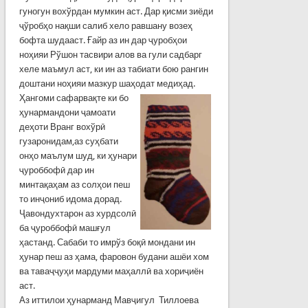
гуногун вохўрдан мумкин аст. Дар қисми зиёди
ҷўробҳо нақши салиб хело равшану возеҳ
бофта шудааст. Ғайр аз ин дар ҷуробҳои
ноҳияи Рўшон тасвири алов ва гули садбарг
хеле маъмул аст, ки ин аз табиати бою рангин
доштани ноҳияи мазкур шаҳодат медиҳад.
Ҳангоми сафарвақте ки бо
ҳунармандони ҷамоати
деҳоти Вранг вохўрӣ
гузаронидам,аз суҳбати
онҳо маълум шуд, ки ҳунари
ҷуроббофӣ дар ин
минтақаҳам аз солҳои пеш
то инҷониб идома дорад.
Ҷавондухтарон аз хурдсолӣ
ба ҷуроббофӣ машғул
ҳастанд. Сабаби то имрўз боқӣ мондани ин
ҳунар пеш аз ҳама, фаровон будани ашёи хом
ва таваҷҷуҳи мардуми маҳаллӣ ва хориҷиён
аст.
Аз иттилои ҳунарманд Мавҷигул Тиллоева