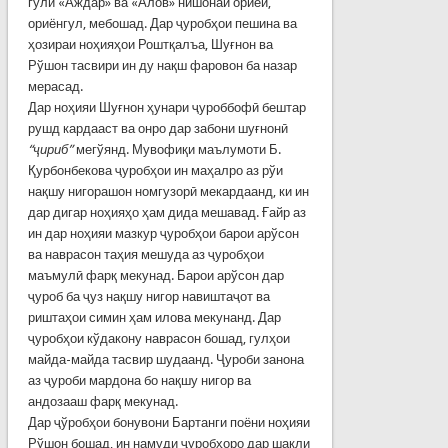
гули «Аждар» ва «Алов» нишонаи ориёӣ,
ориёнгул, мебошад. Дар ҷуробҳои пешина ва
ҳозираи ноҳияҳои Роштқалъа, Шуғнон ва
Рўшон тасвири ин ду нақш фаровон ба назар
мерасад.
Дар ноҳияи Шуғнон ҳунари ҷуроббофӣ бештар
рушд кардааст ва онро дар забони шуғнонӣ
“ҷириб”
мегўянд. Мувофиқи маълумоти Б.
Қурбонбекова ҷуробҳои ин маҳалро аз рўи
нақшу нигорашон номгузорӣ мекардаанд, ки ин
дар дигар ноҳияҳо ҳам дида мешавад. Ғайр аз
ин дар ноҳияи мазкур ҷуробҳои барои арўсон
ва наврасон таҳия мешуда аз ҷуробҳои
маъмулӣ фарқ мекунад. Барои арўсон дар
ҷуроб ба ҷуз нақшу нигор навиштаҷот ва
риштаҳои симин ҳам илова мекунанд. Дар
ҷуробҳои кўдакону наврасон бошад, гулҳои
майда-майда тасвир шудаанд. Ҷуроби занона
аз ҷуроби мардона бо нақшу нигор ва
андозааш фарқ мекунад.
Дар ҷўробҳои бонувони Бартанги поёни ноҳияи
Рўшон бошад, ин намуди ҷуробҳоро дар шакли